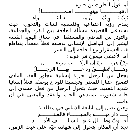
أما قول الحارث بن حلزة:
آذنتهــــــــــــا ببينهــــــــــا اسمـــــــــــــــاءُ
رُبَّ ثــــاوٍ يُمَــــــلُّ منــــــــــــه الثــــــــــــواء
يقدم رؤية اجتماعية وفلسفية للثبات والتحول، حيث
تستدعي القصيدة مسألة العلاقة بين الفرد والجماعة،
والتوتر بين الماضي والمستقبل في سياق الهوية القبلية
ليشير إلى التواصل الإنساني بوصفه فعلاً معقداً، يتقاطع
فيه الاستقرار مع الحاجة إلى التغيير.
أما الأعشى ميمون في قوله :
ودّعْ هريــــــرة إن الركـــــب مرتحـــــــل
وهـــــل تُطيــــقُ وداعـــــا أيهـــــا الرجــــــلُ
يجعل من الرحيل تجربة إنسانية تتجاوز الفقد المادي
لتصبح اختبارا للمعنى وتجسيدا للوداع بوصفه فعلاً إنسانيا
شديد التعقيد، حيث يتحول الرحيل من فعل جسدي إلى
حالة شعورية تستدعي الحب والفقد والمعنى في آنٍ
واحد.
وحين نصل إلى النابغة الذبياني في مطلعه:
يــــا دار مَيـــــــة بالعليـــــــاء فالسنـــــــــدِ
أقـــوتْ وطــــال عليهـــا سالـــــــف الأمــــــدِ
نجد أن المكان يتحول إلى شهادة حيّة على عبث الزمن،