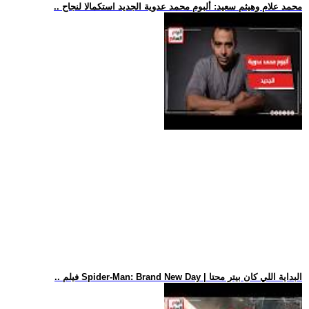
.. محمد علام وهيثم سعيد: ألبوم محمد عدوية الجديد استكمالا لنجاح
.. فيلم Spider-Man: Brand New Day | البداية اللي كان بيتر محتا