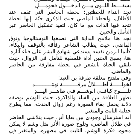
بسقــــط اللــوى بيـــن الدخــــول فحومــــلِ
نجد النداء للحظتين؛ لحظة الحاضر التي تقف عند
الأطلال، ولحظة الماضي حيث الذكرى حيّة. إنها لحظة
تتحد فيها الذات مع ما كان، لتعيد تشكيل الحاضر عبر
التأمل والحنين.
نجد هنا ملامح البداية التي تصبغها النوستالوجيا وتوق
الماضي، حيث يطالب الشاعر رفاقه بالتوقف والبكاء،
كأنما الزمن نفسه يستدعي شهادة البشر على فناء آثاره.
هنا، يصبح الحنين أداة فلسفية للتأمل في الزوال، حيث
تلتقي الحياة بالشعر في لحظة مفارقة بين الحاضر
والماضي.
وفي مفتتح معلقة طرفة بن العبد:
لخولــــــةَ أطـــــلالٌ ببرقــــــــــة ثهمَـــــــــــدِ
تلـــــوح كباقــي الوشـــم فـي ظاهـــر اليــــدِ
تظهر العلاقة بين الفناء والذاكرة، حيث الوشم بوصفه
دلالة يحمل بقاء الصورة رغم زوال الحدث، مما يطرح
جدلية الثابت والمتغير.
أنه استرسال وجودي بين بقايا أثر، حيث يتلاشى الحاضر
في ظلال الماضي، وتلوح صورة الأثر مثل وشم لا يمكن
محوه. فكرة الوشم، الثابت في مظهره، والمتغير في