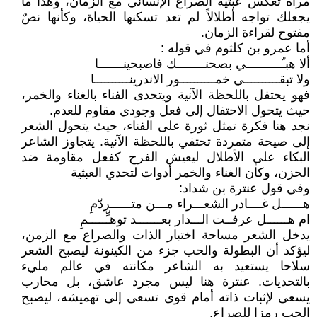
مرآة تعكس عبثية الصراع الإنساني مع الزمان، وهذا ما
يجعلك تواجه أطلالاً لم تعد تسكنها الحياة، وكأنها نصٌ
مفتوح لقراءة الزمان.
أما عمرو بن كلثوم في قوله :
ألا هبـّــــــــــي بصحنــــــــك فاصبحينـــــــا
ولا تبقــــــــــي خمــــــــــور الاندرينــــــــــا
فهو يحتفل باللحظة الآنية ويتحدى الفناء بالغناء والخمر،
حيث يتحول الاحتفال إلى فعل وجودي مقاوم للعدم.
نجد هنا فكرة تمثل ثورة على الفناء، حيث يتحول الشعر
إلى صيحة متمردة تحتفي باللحظة الآنية. يتجاوز الشاعر
البكاء على الأطلال ليعيش الفرح كفعل مقاومة ضد
الحزن، وكأن الغناء والخمر أدوات لتحدي العبثية
وفي قول عنترة بن شداد:
هــــــل غــــادر الشعـــراء مـــن متــــــردّمِ
ام هــــــل عرفــت الـــدار بعـــــــد توهـِّـــــمِ
يدخل الشعر مساحة اختبار الذات والصراع مع الزمن،
ليؤكد أن البطولة والحب جزء من الكينونة ليصبح الشعر
سلاحا يستعيد به الشاعر مكانته في عالم مليء
بالتحديات. عنترة هنا ليس مجرد عاشق، بل محارب
يسعى لإثبات ذاته أمام قوى تسعى إلى تهميشه، ليصبح
الحب رمزا للصراع.