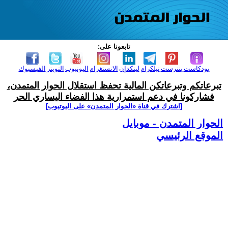
تابعونا على:
بودكاست
بنترست
تيلكرام
لينكدإن
الانستغرام
اليوتيوب
التويتر
الفيسبوك
تبرعاتكم وتبرعاتكن المالية تحفظ استقلال الحوار المتمدن،
فشاركونا في دعم استمرارية هذا الفضاء اليساري الحر
[اشترك في قناة ‫«الحوار المتمدن» على اليوتيوب]
الحوار المتمدن - موبايل
الموقع الرئيسي