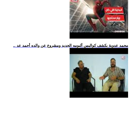
.. محمد عدوية يكشف كواليس ألبومه الجديد ومشروع عن والده أحمد عد