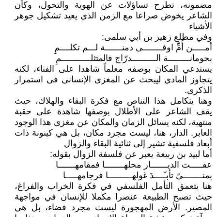
مضمونه، تطرح تساؤلات عن الهوية والتحول، وكأن
الشاعر يخوض صراعا مع الزمن الذي يعيد تشكيل جوهر
الأشياء
وفي مطلع زهير بن أبي سلمى:
أمـــــن أُمِّ اوفــــــــى دمنـــــــة لـــم تكلــــمِ
بحومانـــــــــة الــــــــــدرّاج فالمتثلــــــــــــمِ
يستدعي المكان بوصفه معلماً شاهدا على الفناء، لكنه
يتجاوز المادي ليبحث عن المغزى الإنساني في استمرار
الذكرى.
وهنا يتكامل هذا التناص مع فكرة البقاء والهلاك، حيث
يقف الشاعر على الأطلال بوصفها شاهدة على حقبة
منتهية، لكنه يسائل الزمان والمكان عن مغزى هذا الوجود
العابر. الدار، هنا، ليست مجرد مكان، بل هي كينونة ذات
أبعاد فلسفية تشير إلى ثنائية البقاء والزوال
أما لبيد بن ربيعة يعبر عن فلسفة الزوال بقوله:
عفـــــت الديـــــــار محلهــــــــا فمقامهـــــــا
بمنــــــــىً تأبـّــــدَ غولهــــــــــا فرجامهـــــا
هنا يتعمق التأمل الفلسفي في فكرة الخراب والفراغ،
حيث تصبح الطبيعة عنصرا مكملا للإنسان في مواجهة
المصير. الأرض المهجورة ليست مجرد فضاء، بل هي