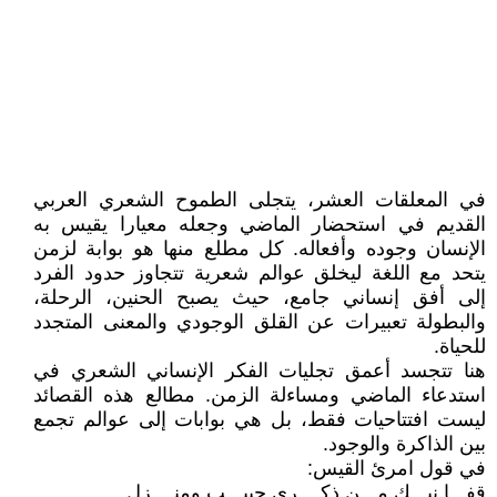
في المعلقات العشر، يتجلى الطموح الشعري العربي
القديم في استحضار الماضي وجعله معيارا يقيس به
الإنسان وجوده وأفعاله. كل مطلع منها هو بوابة لزمن
يتحد مع اللغة ليخلق عوالم شعرية تتجاوز حدود الفرد
إلى أفق إنساني جامع، حيث يصبح الحنين، الرحلة،
والبطولة تعبيرات عن القلق الوجودي والمعنى المتجدد
للحياة.
هنا تتجسد أعمق تجليات الفكر الإنساني الشعري في
استدعاء الماضي ومساءلة الزمن. مطالع هذه القصائد
ليست افتتاحيات فقط، بل هي بوابات إلى عوالم تجمع
بين الذاكرة والوجود.
في قول امرئ القيس:
قفـــا نبـــكِ مـــن ذكــــرى حبيـــب ومنــــزل