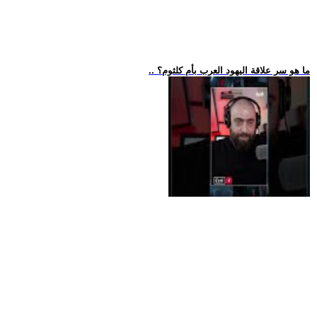
.. ما هو سر علاقة اليهود العرب بأم كلثوم؟