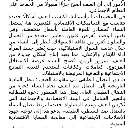
الأمور إلى أن العنف أصبح جزءًا مقبولًا من الحفاظ على
النظام الاجتماعي.
في المجتمعات الرأسمالية، اكتسب العنف أشكالًا جديدة
تتناسب مع الديناميكيات الاقتصادية المُتغيرة. هنا، يُستغل
النساء كمصادر للقوة العاملة بأسعار منخفضة، وفي
نفس الوقت، تُفرض عليهن معايير متعددة من الجمال
والسلوك تُعزز من ثقافة الاستهلاك. يُنظر إلى النساء من
خلال عدسة السوق الاستهلاكية، حيث يُعتبر جسد المرأة
أداة للإنتاج والإعلان، مما يعيد إنتاج أشكال جديدة من
العنف. بمرور الزمن، تُصبح النساء عرضة للاستغلال
المزدوج: كعاملات وككائنات تُستخدم لتغذية النماذج
الاجتماعية والثقافية المرتبطة بالاستهلاك.
5. دور النضال الطبقي في مقاومة العنف : تنظر المادية
التاريخية إلى النضال ضد العنف تجاه النساء كجزء من
النضال الطبقي العام. يمثل هذا المنظور دعوة للمطالبة
بالتغيير الشامل في البنية الاقتصادية والاجتماعية التي
تُكرّس العنف وعدم المساواة. فعندما نربط نضال النساء
بالنضال ضد السيطرة الطبقية، يدعو هذا إلى توجيه جهود
الإصلاحات الاجتماعية إلى معالجة القضايا الاقتصادية
البنيوية.