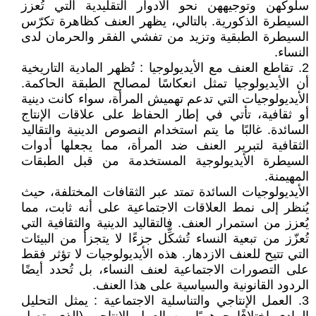
سلوكهن وتوجيههن نحو الأدوار التقليدية التي تُعزز
السيطرة الذكورية. بالتالي، يظهر العنف كظاهرة تكرّس
السيطرة الطبقية وتزيد من تفشي الفقر والحرمان لدى
النساء.
2. تقاطع العنف مع الأيديولوجيا : تُظهر المادية التاريخية
أن الأيديولوجيا تمثل انعكاسًا لمصالح الطبقة الحاكمة.
الأيديولوجيات التي تدعم تهميش المرأة، سواء كانت دينية
أو ثقافية، تأتي في إطار الحفاظ على علاقات الإنتاج
السائدة. غالبًا ما يتم استخدام النصوص الدينية والتقاليد
الثقافية لتبرير العنف ضد المرأة، مما يجعلها أدوات
السيطرة الأيديولوجية المستخدمة من قبل الطبقات
المهيمنة.
الأيديولوجيات السائدة تمتد عبر الثقافات المختلفة، حيث
يُنظر إلى نمط العلاقات الاجتماعية على أنه ثابت، مما
يُعزز من استمرار العنف. فالتقاليد الدينية والثقافية التي
تُعزّز من تبعية النساء تُشكِّل جزءًا لا يتجزأ من البيئات
التي تتيح للعنف الازدهار. هذه الأيديولوجيات لا تؤثر فقط
على التصورات الاجتماعية لعنف النساء، بل تُحدد أيضًا
الردود القانونية والسياسية على هذا العنف.
3. العمل الإنتاجي والتناسلية الاجتماعية : يمثل التحليل