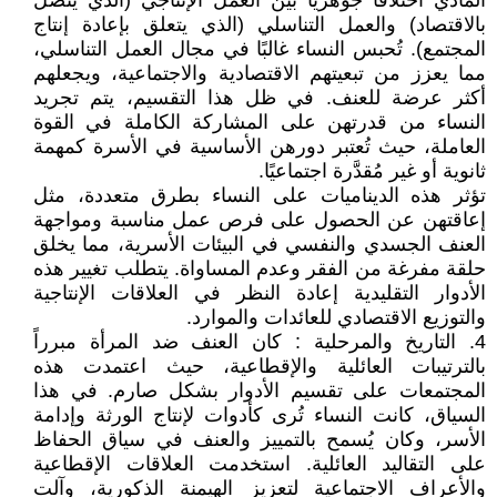
المادي اختلافًا جوهريًا بين العمل الإنتاجي (الذي يتصل
بالاقتصاد) والعمل التناسلي (الذي يتعلق بإعادة إنتاج
المجتمع). تُحبس النساء غالبًا في مجال العمل التناسلي،
مما يعزز من تبعيتهم الاقتصادية والاجتماعية، ويجعلهم
أكثر عرضة للعنف. في ظل هذا التقسيم، يتم تجريد
النساء من قدرتهن على المشاركة الكاملة في القوة
العاملة، حيث تُعتبر دورهن الأساسية في الأسرة كمهمة
ثانوية أو غير مُقدَّرة اجتماعيًا.
تؤثر هذه الديناميات على النساء بطرق متعددة، مثل
إعاقتهن عن الحصول على فرص عمل مناسبة ومواجهة
العنف الجسدي والنفسي في البيئات الأسرية، مما يخلق
حلقة مفرغة من الفقر وعدم المساواة. يتطلب تغيير هذه
الأدوار التقليدية إعادة النظر في العلاقات الإنتاجية
والتوزيع الاقتصادي للعائدات والموارد.
4. التاريخ والمرحلية : كان العنف ضد المرأة مبرراً
بالترتيبات العائلية والإقطاعية، حيث اعتمدت هذه
المجتمعات على تقسيم الأدوار بشكل صارم. في هذا
السياق، كانت النساء تُرى كأدوات لإنتاج الورثة وإدامة
الأسر، وكان يُسمح بالتمييز والعنف في سياق الحفاظ
على التقاليد العائلية. استخدمت العلاقات الإقطاعية
والأعراف الاجتماعية لتعزيز الهيمنة الذكورية، وآلت