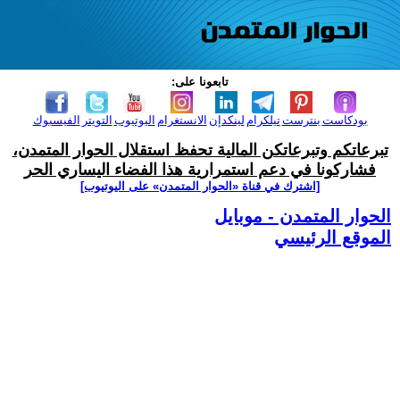
تابعونا على:
بودكاست
بنترست
تيلكرام
لينكدإن
الانستغرام
اليوتيوب
التويتر
الفيسبوك
تبرعاتكم وتبرعاتكن المالية تحفظ استقلال الحوار المتمدن،
فشاركونا في دعم استمرارية هذا الفضاء اليساري الحر
[اشترك في قناة ‫«الحوار المتمدن» على اليوتيوب]
الحوار المتمدن - موبايل
الموقع الرئيسي