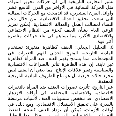
تشير التجارب التاريخية إلى أن حركات تحرير المرأة،
مثل الحركة النسائية في الأواخر من القرن التاسع عشر
وأوائل القرن العشرين، قد اندمجت مع الحركات العمالية
التي سعت لتحقيق العدالة الاقتصادية. من خلال دعم
النساء لمطالب العمل والعدالة الاقتصادية، يُمكن تعزيز
الوعي العام بشأن العنف كجزء من النظام الاجتماعي
والاقتصادي الأكبر، مما يساهم في بناء حركات مناصرة
أكثر قوة.
6. التحليل الجدلي: العنف كظاهرة متغيرة: تستخدم
المادية التاريخية المنهج الجدلي لفهم التغيرات في
المجتمعات، مما يسمح بفهم العنف ضد المرأة كظاهرة
غير ثابتة. إن هذه الظاهرة تتأثر بالصراعات الاقتصادية
والسياسية وتغير علاقات الإنتاج، مما يعني أن العنف ليس
مجرد حالات فردية بل هو نتاج الظروف المادية التاريخية
المعقدة.
عبر التاريخ، تأثرت تصورات العنف ضد المرأة بالتغيرات
الاقتصادية والاجتماعية المختلفة. في أوقات الازدهار
الاقتصادي، قد تنخفض مستويات العنف لأسباب مرتبطة
بالقدرة على تحقيق الاستقلال الاقتصادي. ومع ذلك، في
أوقات الأزمات، يُمكن أن يزداد العنف كنتيجة للضغط
الاجتماعي والاقتصادي المتزايد. من خلال هذا التحليل