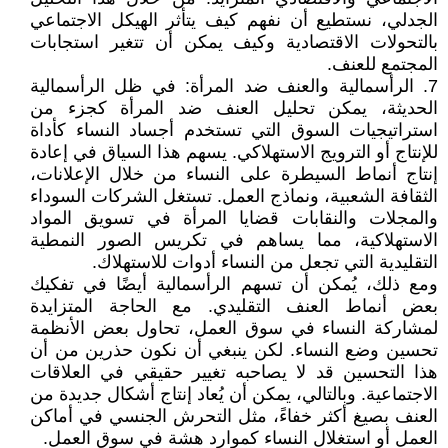
الجدلي، نستطيع أن نفهم كيف يتأثر الهيكل الاجتماعي
بالتحولات الاقتصادية وكيف يمكن أن تتغير استجابات
المجتمع للعنف.
7. الرأسمالية والعنف ضد المرأة: في ظل الرأسمالية
الحديثة، يمكن تحليل العنف ضد المرأة كجزء من
استراتيجيات السوق التي تستخدم أجساد النساء كأداة
للإنتاج أو الترويج الاستهلاكي. يسهم هذا السياق في إعادة
إنتاج أنماط السيطرة على النساء من خلال الإعلانات،
الثقافة الشعبية، ونماذج العمل. تستغل الشركات السوداء
والمجلات والنقابات قضايا المرأة في تسويق المواد
الاستهلاكية، مما يساهم في تكريس الصور النمطية
التقليدية التي تجعل من النساء أدوات للاستهلاك.
ومع ذلك، يُمكن أن تسهم الرأسمالية أيضًا في تفكيك
بعض أنماط العنف التقليدي. مع الحاجة المتزايدة
لمشاركة النساء في سوق العمل، تحاول بعض الأنظمة
تحسين وضع النساء. لكن ينبغي أن نكون حذرين من أن
هذا التحسين قد لا يصاحبه تغيير حقيقي في العلاقات
الاجتماعية. وبالتالي، يمكن أن يُعاد إنتاج أشكال جديدة من
العنف بصيغ أكثر خفاءً، مثل التحرش الجنسي في أماكن
العمل أو استغلال النساء كموارد هشة في سوق العمل.