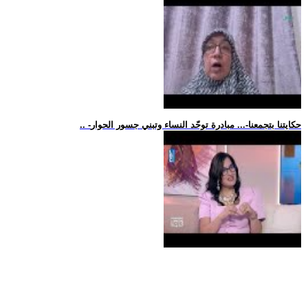
.. -حكايتنا بتجمعنا-... مبادرة توحّد النساء وتبني جسور الحوار