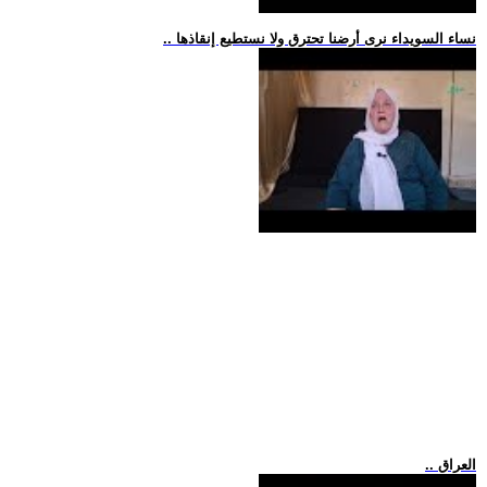
.. نساء السويداء نرى أرضنا تحترق ولا نستطيع إنقاذها
.. العراق