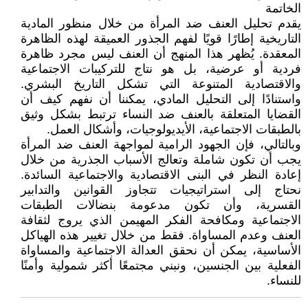
الخاتمة
يقدم تحليل العنف ضد المرأة من خلال منظور المادية
التاريخية إطارًا قويًا لفهم الجذور العميقة لهذه الظاهرة
المعقدة. يُظهر هذا المنهج أن العنف ليس مجرد ظاهرة
فردية أو عرضية، بل هو نتاج للتركيبات الاجتماعية
والاقتصادية المتنوعة التي تشكل التاريخ البشري.
واستنادًا إلى التحليل المادي، يمكننا أن نفهم كيف أن
القضايا المتعلقة بالعنف ضد النساء ترتبط بشكل وثيق
بالطبقات الاجتماعية، الأيديولوجيات، وأشكال العمل.
وبالتالي، فإن الجهود الرامية لمواجهة العنف ضد المرأة
يجب أن تكون شاملة وتعالج الأسباب الجذرية من خلال
إعادة النظر في البنى الاقتصادية والاجتماعية السائدة.
نحتاج إلى استراتيجيات تتجاوز القوانين والتدابير
القسرية، وأن تكون مدعومة بنضالات الطبقات
الاجتماعية ومكافحة الفكر المهيمن الذي يروج لثقافة
العنف وعدم المساواة. فقط من خلال تغيير هذه الهياكل
الأساسية، يمكن أن نحقق العدالة الاجتماعية والمساواة
الفعلية بين الجنسين، ونبني مجتمعًا أكثر شمولية وأمنًا
للنساء.