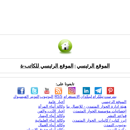
الموقع الرئيسي
الموقع الرئيسي للكاتب-ة
|
تابعونا على:
بنترست
تيلكرام
لينكدإن
الانستغرام
RSS
اليوتيوب
التويتر
الفيسبوك
الموقع الرئيسي
أخبار عامة
هيئة ادارة الحوار المتمدن - للإتصال بنا
وكالة أنباء المرأة
إحصائيات مؤسسة الحوار المتمدن
اخبار الأدب والفن
قواعد النشر
وكالة أنباء اليسار
ابرز كتاب / كاتبات الحوار المتمدن
وكالة أنباء العلمانية
يوتيوب التمدن
وكالة أنباء العمال
مكتبة التمدن
وكالة أنباء حقوق الإنسان