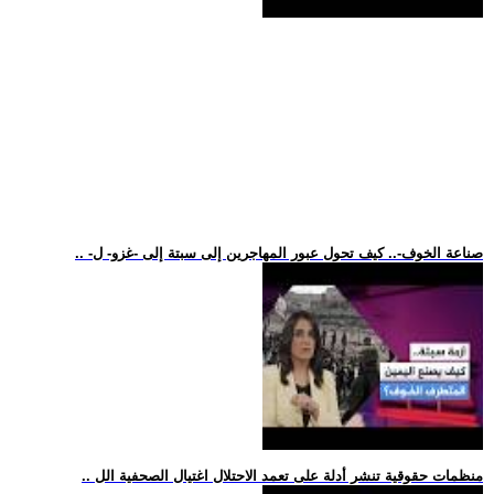
.. -صناعة الخوف-.. كيف تحول عبور المهاجرين إلى سبتة إلى -غزو- ل
.. منظمات حقوقية تنشر أدلة على تعمد الاحتلال اغتيال الصحفية الل