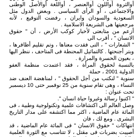
أوالثروة أواللون أوالعنصر ، أواللغة أوالأصل الوطنى
والاجتماعى ، أو الرأى السياسى . وبعض الدول مثل
السعودية والسودان وايران ، رفضت التوقيع ، لأنه
مرجعيتها هى الشريعة الاسلامية .
أزعم من متابعتى لأخبار كوكب الأرض ، أن " حقوق
الانسان " ، أقرب الى
" الشعارات " ، التى فقدت معناها ، وتم تقليم أظافرها ،
وبتر أجنحتها . كالتماثيل المحنطة فى المتاحف ، ننظر اليها
، بعيون الحسرة والمرارة .
بالنسبة لحقوق المرأة ، فقد اعتمدت منظمة العفو
الدولية 2001 ، حملة
سنوية " لنكتب من أجل الحقوق " ، لمناهضة العنف ضد
النساء ، وهى تقام سنوية من 25 نوفمبر حتى 10 ديسمبر
تحت عنوان :
" اكتبوا رسالة وغيروا حياة انسان ".
وصل العالم الى اكتشافات علمية وتكنولوجية وطبية ، فى
المائة عام الماضية ، اكثر مما اكتشفه على مدار التاريخ
البشرى . ومع لك ، فان
انتهاكات " حقوق الانسان " فى المائة عام الماضية ، قد
أصيبت بضربات فى مقتل ، لا تتناسب مع الثورة العلمية