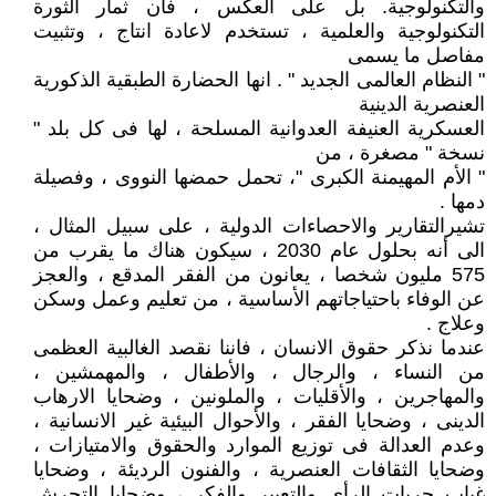
والتكنولوجية. بل على العكس ، فان ثمار الثورة
التكنولوجية والعلمية ، تستخدم لاعادة انتاج ، وتثبيت
مفاصل ما يسمى
" النظام العالمى الجديد " . انها الحضارة الطبقية الذكورية
العنصرية الدينية
العسكرية العنيفة العدوانية المسلحة ، لها فى كل بلد "
نسخة " مصغرة ، من
" الأم المهيمنة الكبرى "، تحمل حمضها النووى ، وفصيلة
دمها .
تشيرالتقارير والاحصاءات الدولية ، على سبيل المثال ،
الى أنه بحلول عام 2030 ، سيكون هناك ما يقرب من
575 مليون شخصا ، يعانون من الفقر المدقع ، والعجز
عن الوفاء باحتياجاتهم الأساسية ، من تعليم وعمل وسكن
وعلاج .
عندما نذكر حقوق الانسان ، فاننا نقصد الغالبية العظمى
من النساء ، والرجال ، والأطفال ، والمهمشين ،
والمهاجرين ، والأقليات ، والملونين ، وضحايا الارهاب
الدينى ، وضحايا الفقر ، والأحوال البيئية غير الانسانية ،
وعدم العدالة فى توزيع الموارد والحقوق والامتيازات ،
وضحايا الثقافات العنصرية ، والفنون الرديئة ، وضحايا
غياب حريات الرأى والتعبير والفكر ، وضحايا التحرش