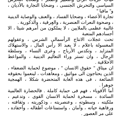
السياسى والتحرش الجنسى ، وضحايا التجارة بالأديان ،
و" مافيا "
تجارة الأعضاء ، وضحايا الفساد ، والعنف والوصاية الدينية
، وصحوة النعرات العنصرية ، والعٍرقية ، والذكورية .
غالبية عظمى بالملايين ، لا يملكون من أمرهم شيئا ، الا
أجسادهم المتعبة
تحت عجلات الانتاج الرأسمالى الشرس ، وعقولهم
المغسولة باعلام ، لا يعبد الا رأس المال ، والاستهلاك
المتزايد ، وتكدس الأرباح ، وعرى النساء ، وسلطة
الرجال ، وان تستر وراء التعاليم الدينية ، والمواعظ
الأخلاقية .
ان ميثاق " حقوق الانسان " ، موضوع لحماية الضعفاء ،
الذين يحتاجون الى مواثيق ، ومعاهدات ، لينعموا بحقوقه
الضائعة ، فى هذه الغابة المتحضرة شكلا ، الهمجية
جوهرا .
أما الأقوياء ، فهم فى حماية كاملة . فالحضارة العالمية
السائدة ، مسخرة لحماية الانسان القوى ، وتدعيم ،
ملكيته ، وسطوته ، وعنصريته ، وذكوريته ، وثقافته ،
ورفاهية حياته ، وأمان ، واستمتاعات أطفاله ، وأحفاده ،
على مر العصور .