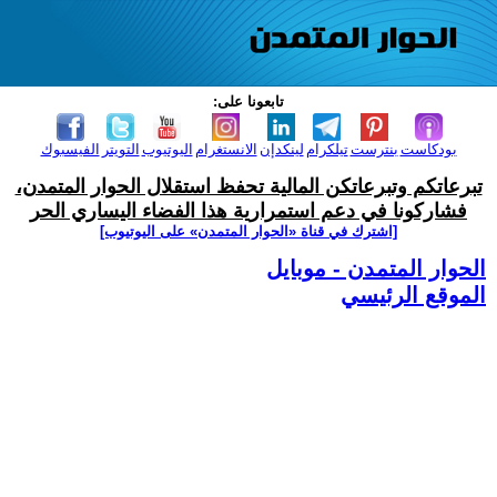
تابعونا على:
بودكاست
بنترست
تيلكرام
لينكدإن
الانستغرام
اليوتيوب
التويتر
الفيسبوك
تبرعاتكم وتبرعاتكن المالية تحفظ استقلال الحوار المتمدن،
فشاركونا في دعم استمرارية هذا الفضاء اليساري الحر
[اشترك في قناة ‫«الحوار المتمدن» على اليوتيوب]
الحوار المتمدن - موبايل
الموقع الرئيسي