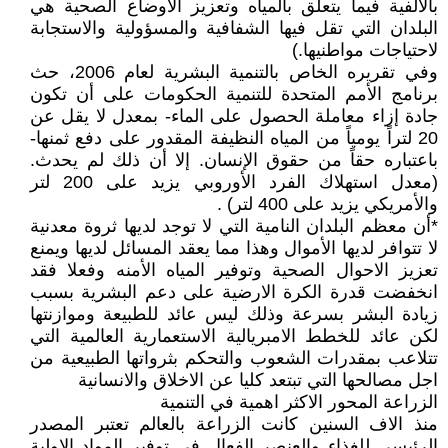
بالألفية فيما يتعلق بالمياه وتعزيز الأوضاع الصحية هي
البلدان التي تقل فيها الشفافية والمسؤولية والاستجابة
لاحتياجات مواطنيها.)
وفي تقريره الخاص بالتنمية البشرية لعام 2006، حث
برنامج الأمم المتحدة للتنمية الحكومات على أن تكون
جادة إزاء معاملة الحصول على الماء- بمعدل لا يقل عن
20 لتراً يومياً من المياه النظيفة المقدور على دفع ثمنها-
باعتباره حقاً من حقوق الإنسان. إلا أن ذلك لم يحدث.
(معدل استهلاك الفرد الأوروبي يزيد على 200 لتر
والأمريكي يزيد على 400 لتر) .
*أن معظم البلدان النامية التي لا توجد لديها ثروة معدنية
لا تتوافر لديها الأموال وهذا مما يعقد المسائل لديها ويمنع
تعزيز الاحوال الصحية وتوفير المياه الأمنه وفعلا فقد
انخفضت قدرة الكرة الارضية على دعم البشرية بسبب
زيادة البشر بسرعة وذلك ليس عائد للطبيعة وموازنتها
لكن عائد للخطط الامبريالية الاستعمارية العالمية التي
تتلاعب بمقدرات الشعوب والتحكم بثرواتها الطبيعية من
اجل مصالحها التي تبتعد كليا عن الاخلاق والانسانية
الزراعة المحور الاكثر اهمية في التنمية
منذ الاف السنين كانت الزراعة بالعالم تعتبر المصدر
الرئيسي للغذاء والعنصر الفعال في توفير المواد الاولية