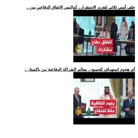
.. حلف أمني ثلاثي لتعزيز الاستقرار.. كواليس الاتفاق الدفاعي بين
.. -أي هجوم استهداف للجميع-.. معالم الشراكة الدفاعية بين باكستا