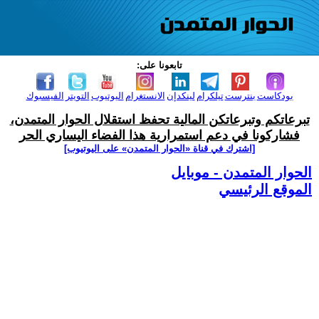
تابعونا على:
بودكاست
بنترست
تيلكرام
لينكدإن
الانستغرام
اليوتيوب
التويتر
الفيسبوك
تبرعاتكم وتبرعاتكن المالية تحفظ استقلال الحوار المتمدن،
فشاركونا في دعم استمرارية هذا الفضاء اليساري الحر
[اشترك في قناة ‫«الحوار المتمدن» على اليوتيوب]
الحوار المتمدن - موبايل
الموقع الرئيسي