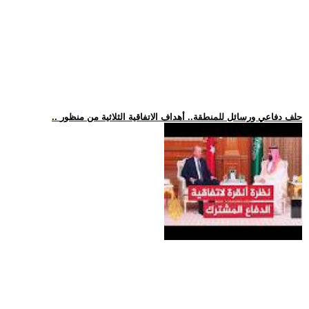
.. حلف دفاعي ورسائل للمنطقة.. أهداف الاتفاقية الثلاثية من منظور