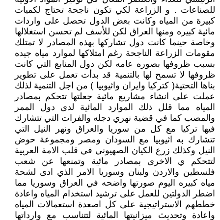
للصناعات . و الزراعة لكي تكون ناجحة تحتاج لكميات
كبيرة من المياه وكانت بعض الدول تحصل على واردات
مائية كبيره ومنها العراق لكن للأسف لم تحسن استغلالها
وخاصة حينما كانت دول تشاركها بهذه المصادر لا تمتلك
مقومات الزراعة الناجحة رغم امتلاكها لموارد مياه جيده
بسبب ظروفها بصوره عامه لكن دول المنابع التي كانت
ظروفها لا تسمح لها بالتنمية قد بدأت تعمل على تطوير
بناها التحتية( كتركيا وايران واثيوبيا ) من اجل التنمية لذلك
عملت على انشاء مشاريع مائية جعلتها تتحكم بمصادر
المياه مما قلل ذلك الموارد المائية لدى دول الممر
والمصب كما في قضية نهري دجله والفرات التي تتشارك
فيها تركيا مع كل من سوريا والعراق ونهر النيل التي
تتشارك به اثيوبيا مع السودان ومصر ومجموعة حوض
النيل وكذلك زرع الكيان الصهيوني في قلب الامة العربية
لتتحكم ي الاخرى بمصادر مائية وتمنعها عن شعب
فلسطين والاردن ولبنان وسوريا الامر الذي ادى لشحة
مياه كبيره اليوم صورتها واضحه في العراق وسوريا مما
اضطر الدولتين للعمل على ترشيد استخدام المياه واعادة
خططهم الاستراتيجية على كل اصعدة استعمالات المياه
واعادة وتحديث ميزانيتها المائية لتتناسب مع وارداتها