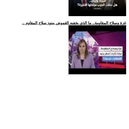
.. غزة وسلاح المقاومة.. ما الذي يخفيه الغموض ببنود سلاح المقاوم