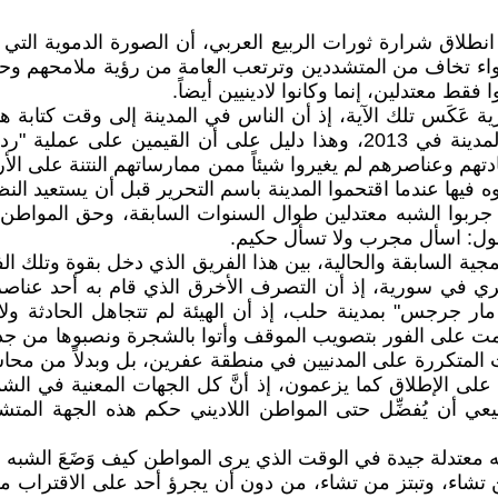
نطلاق شرارة ثورات الربيع العربي، أن الصورة الدموية التي 
ء تخاف من المتشددين وترتعب العامة من رؤية ملامحهم وحتى 
قط معتدلين، إنما وكانوا لادينيين أيضاً.
َكَس تلك الآية، إذ أن الناس في المدينة إلى وقت كتابة هذه
وقت سيطرة الشبه معتدلين على أحياء كبيرة من أطراف المدينة في 2013، وه
دتهم وعناصرهم لم يغيروا شيئاً ممن ممارساتهم النتنة على الأرض 
علوه فيها عندما اقتحموا المدينة باسم التحرير قبل أن يستعيد الن
م جربوا الشبه معتدلين طوال السنوات السابقة، وحق المواطن
قول: اسأل مجرب ولا تسأل حكيم.
الهمجية السابقة والحالية، بين هذا الفريق الذي دخل بقوة وت
ي في سورية، إذ أن التصرف الأخرق الذي قام به أحد عناصر ا
جرجس" بمدينة حلب، إذ أن الهيئة لم تتجاهل الحادثة ولا 
فردية كما تفعل باقي الفصائل منذ 2013، إنما قامت على الفور بتصويب الموقف وأتوا ب
 المتكررة على المدنيين في منطقة عفرين، بل وبدلاً من محاسب
على الإطلاق كما يزعمون، إذ أنَّ كل الجهات المعنية في ا
يعي أن يُفضِّل حتى المواطن اللاديني حكم هذه الجهة المتش
به معتدلة جيدة في الوقت الذي يرى المواطن كيف وَضَعَ الشبه
شاء، وتبتز من تشاء، من دون أن يجرؤ أحد على الاقتراب من 