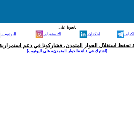
تابعونا على:
لكرام
لينكدإن
الانستغرام
اليوتيوب
ية تحفظ استقلال الحوار المتمدن، فشاركونا في دعم استمرارية 
[اشترك في قناة ‫«الحوار المتمدن» على اليوتيوب]