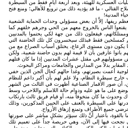
ات العسكرية للهيئة، وبعد أربعة أيامٍ فقط من السيطرة
 القتالي - ما قد يؤديه ذلك من ترويع للأهالي؛ ومنع فتح
اء المدنية!
م ريفها، إلاَّ أن بعض مسؤولي وحدات الحماية الشعبية
أن يقنعوا الناس بالخروج معهم من الحي وجرهم خلفهم كما
 وممتلكاتهم، فيفعلون ذلك من جهة لكي يحتموا بالمدنيين
دهم كمسلحين فقط فبذلك سيخسرون كل تلك الحاضنة التي
لمسؤول أو القائد عندما يكون دون مستوى الرعاع، يختلق أسباب الصراع مع من
 باتوا عارفين بأن لا قيمة لهم بدون حاضنة شعبية، ولكن
ى بعض مسؤوليهم في مقتل عشرات المدنيين إذا ما كان قتلهم
 المقابر بدلاً من المدارس والجامعات ومراكز البحوث.
ولوجية أعمت بصيرتهم، وغدا حالهم كحال الجن الذين خفي
ارج سيطرة النظام، ولا علم لهم بأن أكبر داعم للنظام
أن صور الأقمار الصناعية أظهرت في الثالث من الشهر
وضع على ما هو عليه ودوام حالة اللاسلم واللاحرب وسط
 وحدوث ما كان متخوفاً منه، أو قيام فريق ثالث بارتكاب
قدرتها على السيطرة بالعنف على الحيين المذكورين، وذلك
ٍ ترضي جميع الأطراف وتمنع إزهاق الأرواح.
هما بالقوة، باعتبار أنَّ ذلك سيؤثر بشكلٍ مباشر على صورتها
لتي نجحت فيها إلى الآن، وهي حريصة جداً على تعميم تلك