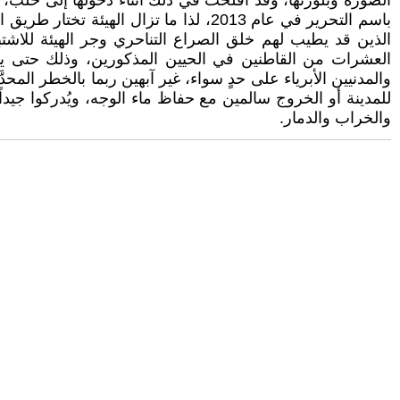
الصورة وبلورتها، وقد أفلحت في ذلك أثناء دخولها إلى حلب،
باسم التحرير في عام 2013، لذا ما ت
الذين قد يطيب لهم خلق الصراع التناحري وجر الهيئة للاشت
العشرات من القاطنين في الحيين المذكورين، وذلك حتى ين
والمدنيين الأبرياء على حدٍ سواء، غير آبهين ربما بالخطر المح
للمدينة أو الخروج سالمين مع حفاظ ماء الوجه، ويُدركوا جيدا
والخراب والدمار.