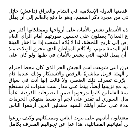
قدمتها الدولة الإسلامية في الشام والعراق (داعش) خلال
من مجرد ذكر اسمهم، وهو ما دفع بالعالم إلى أن يهلِّل
 الأسطر تشعر بالأمان على أرواحها وممتلكاتها أكثر من
ذا دليل على أن القيمين على عملية "ردع العدان" يعملون على تحسين صورتهم أمام الرأي العام
إلى تاريخ اللحظة، لذا لا يُلام الشعب إذا ما اختار الهيئة
ظام المدينة منهم، ولا يُلام المواطن الذي يتجرع الويلات منذ
 أن يميل للجهة التي يشعر بالأمان في ظلها ولو كان على
لك الفرق التي شوهت اسم الجيش الحر الذي كان محط احترام
لهيئة قوبل مباشرةً بالرفض والاستنكار وذلك عندما قام
برَّرت تصرف ذلك العنصر، ولا قالت إنها أتت في سياق
الشجرة ونصبوها من جديد مع تزيينها أيضاً، بينما على مدار ست سنوات لم تستطع
ة الفاعلين كانوا يدرجونها ضمن التصرفات الفردية، علماً
لشمال السوري لم تقدر على لجم أو ضبط منتهكي الحرمات
ددة على حكم أولئك الشبه معتدلين الذين أرهقوا الناس
 معتدلون أياديهم على بيوت الناس وممتلكاتهم وكيف زرعوا
أمنياتهم الفصائلية، هذا عدا عن تجوالهم المقرف بكامل