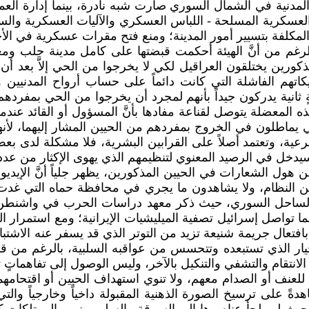
دنية في الشمال السوري صارت شبه نادرة، بينما إدارة العملي
عسكرية المسلحة - اللباس العسكري والآليات العسكرية والسلاح
لمكلفة بتسيير أمور المدينة؛ ومنع فتح مقرات عسكرية في الأحي
غم من أنَّ الهيئة أحكمت قبضتها على كامل مدينة حلب ومعظ
ذكورين يختلقون العراقيل لكي لا يخرجوا من الحي إلاَّ بعد 
تيكاتهم الفاشلة التي كانت دائماً على حساب أرواح المدنيين
ثانية يدركون جيداً بأنهم لمجرد أن يخرجوا من الحي بمفر
ود الزائفة منذ 2013، والناظر الخيّر لهذه المعضلة يتوصل لقناعة مفادها بأنَّ ا
 يماطلون في الخروج بمفردهم من الحيين المشار إليهما، لأنهم
من الرعية، وتعتمد أصلاً على القرابين البشرية، فلا مشكلة لد
 سيدخل في الرصيد المعنوي لتنظيمهم الذي يهوى الإكثار من عدد
ول الشعارات في الحيين المذكورين، يظهر جلياً أنَّ الإيدي
 النظام، ولا يشاهدون ما يجري في محافظة حماه التي غدت خ
لساحل السوري، حيث ذكر معهد دراسات الحرب في واشنطن، 
اصل إسرائيل تصفية الميليشيات الإيرانية؛ ومع استمرار ال
عال جريمة شنيعة تزيد من التوتر الذي قد يسفر عنه الاشتباك
الخيار الذي تستبعده وتتحسس من عواقبه السلبية، بالرغم من 
لى الانتقام والتشفي والتنكيل بالآخر، وليس الوصول إلى تفاهمات
 تلجأ للعنف أو الصدام معهم، ولا تنوي استهداف الحيين أو اقتحام
هدةً على ترسيخ الصورة الذهنية المقبولة داخياً وخارجياً وا