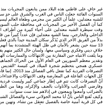
غير خافٍ على قاطني هذه البلاد ممن يتابعون المجريات منذ ا
السنوات الفائتة جعلت الناس في الغرب والشرق على حدٍ سوا
للشبه معتدلين، علماً أن الكثير من مجرمي وطغاة العالم ليسوا ف
كما أن الفصل الأخير من المجريات في محافظة حلب السورية ع
الداخلي والخارجي، بينما الشبه معتدلين فإن عدداً كبيراً من قا
بدلاً من الفريق الآخر الذي يُذَكِّر سكان المدينة جيداً بالذي ف
13 سنة حين يشعر بالأمان في ظل الهيئة المتشددة بما أنه
خلافٍ ديني وفكري وسياسي معها، ولسان حال الكثير منهم ي
وما يلفت الانتباه حين المقارنة بين الانتهاكات والممارسات 
وتقدير معظم السوريين في العام الأول من الحراك الجماهير
عسكري همجي بتحطيم شجرة الميلاد في كنيسة "القديس مار 
التصرفات ال
كل الجهات الفاعلة في المعارضة وقف الانتهاكات والاعتداءات
أنَّ التصرفات كانت تتم في إطار جماعي كبير وليست فردية 
وفارضي الضرائب والأتاوات بالعنف والإكراه، وهنا من الطب
بالضرائب وأمعنوا ويمعنون في إذلاهم منذ ست سنوات.
وكيف تُقنع الناس بأنَّ أبا محمد الجولاني سيء والفصائل الش
في كل قرية أمنية خاصة بالفصيل تعتقل من تشاء، وتهين من ت