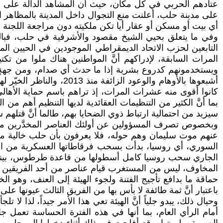
عتادهم الحربي في كل مكان، حيث أن المشاهد الدالة على الم
على مدينة حلب، أعلنت منع التجوال داخل المدينة بالمظاهر ال
أي بيت أو مسكن أو عقار أيا تكن ملكيته دون مراجعة اللجنة ا
وفي ما يتعلق بحيي الشيخ مقصود والأشرفية في حلب، فبالر
التابعين لحزب الاتحاد الديمقراطي الموجودين في الحيين الم
المرات السابقة، لإدراكهم أنَّ المواطنين هناك ملوا من تك
ويستخدمونهم كدروع بشرية إذا ما حدث أي صدام، ومن جهةٍ 
أشبعوها بالأوهام والوع
كانوا أقوى منه عشرات المرات، إذ تراهم باسم حماية الأهالي
بما أنَّ الكثير من التنظيمات العقائدية لديها التنظيم أهم 
سيزيد من احتمالية ارتباط ذوي الضحايا بهم، طالما أنَّ قتلهم
وبخصوص تصرف المسؤولين عن أولئك العناصر المخدَّرين من ه
عنهم موت سليمان وهم حوله، فلا يعرفون بأن حلب خالية من
السوري، أي روسيا، بدأت بسحب فرقاطاتها العسكرية من ا
الجاري سحب روسيا كامل أسطولها من قاعدة طرطوس، بينما تو
المخاوف، ليس من المستغرب قيام عناصر من أحد الفريقين بافت
حماقة ما بدافع تأجيج الفتنة ولجوء الهيئة إلى العنف، وهو 
باعتبار أنَّ ثمة طائفة لا بأس بها من الفريق الثالث عيونها ع
وحيال ذلك، يبدو جلياً أنَّ الهيئة تعي هذا الأمر جيداً، لذا لا
أمام الرأي العام، بما أنها في هذه الفترة الحساسة تعمل جا