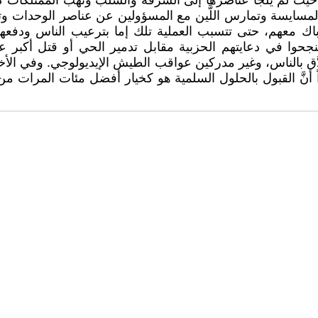
 حيث لم يلجأ عناصرها إلى السرقة والسلب ونهب الممتلكات كم
زال الهيئة تختار طريق المسايسة وتمارس اللَّين مع المسؤولين عن عنا
باك معهم، حتى تتسبب العملية تلك إما بترعيب الناس ودفعه
جحوا في دعايتهم الحزبية مقابل تدمير الحي أو قتل أكبر 
دَّق بالناس، وغير مدركين عواقب الطيش الإيديولوجي. وفي الأخير
ً أنَّ القبول بالحلول السلمية هو كخيار أفضل مئات المرات من