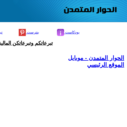
بودكاست
بنترست
تي
تبرعاتكم وتبرعاتكن المال
الحوار المتمدن - موبايل
الموقع الرئيسي