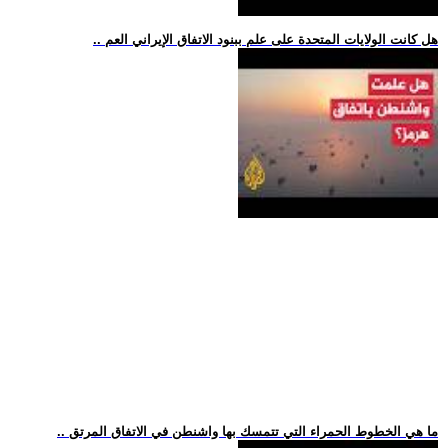
.. هل كانت الولايات المتحدة على علم ببنود الاتفاق الإيراني العم
.. ما هي الخطوط الحمراء التي تتمسك بها واشنطن في الاتفاق المرتق