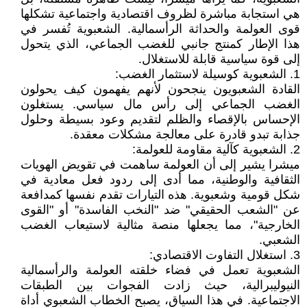
هي استجابة مباشرة لظروف اقتصادية واجتماعية تشكلها
قوى العولمة والحداثة الرأسمالية. الشعبوية تُفسر في
هذا الإطار كمنتج جانبي للغضب الجماعي، الذي يتحول
إلى قوة سياسية قابلة للاستغلال.
1. الشعبوية كوسيلة لاستثمار الغضب:
القادة الشعبويون ينجحون لأنهم يفهمون كيف يحولون
الغضب الجماعي إلى رأس مال سياسي. يستغلون
الإحساس بالإقصاء والظلم لتقديم وعود بسيطة وحلول
جذابة تبدو قادرة على معالجة مشكلات معقدة.
2. الشعبوية كآلية مقاومة للعولمة:
ميشرا يشير إلى أن العولمة ساهمت في تقويض الهويات
الثقافية والوطنية، مما أدى إلى ردود فعل معادية في
شكل قومية وشعبوية. هذه التيارات تقدم نفسها كمدافعة
عن "الشعب الحقيقي" ضد "النخب الفاسدة" أو "القوى
الخارجية"، مما يجعلها منصة مثالية لاستيعاب الغضب
الشعبي.
3. استغلال التفاوت الاقتصادي:
الشعبوية تعمل في فضاء خلقته العولمة والرأسمالية
النيوليبرالية، حيث زادت الفجوات بين الطبقات
الاجتماعية. في هذا السياق، يصبح الخطاب الشعبوي أداة