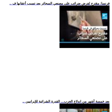
.. فرنسا: مقترح لفرض ضرائب على مصنعي السجائر بعد تسبب أعقابها ف
.. بعد خمسة أشهر من اندلاع الحرب... القدرة الشرائية للإيرانيين