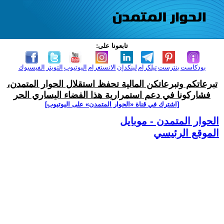
تابعونا على:
بودكاست
بنترست
تيلكرام
لينكدإن
الانستغرام
اليوتيوب
التويتر
الفيسبوك
تبرعاتكم وتبرعاتكن المالية تحفظ استقلال الحوار المتمدن،
فشاركونا في دعم استمرارية هذا الفضاء اليساري الحر
[اشترك في قناة ‫«الحوار المتمدن» على اليوتيوب]
الحوار المتمدن - موبايل
الموقع الرئيسي