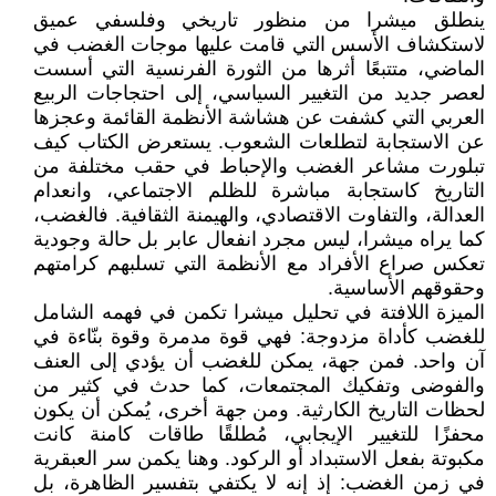
ينطلق ميشرا من منظور تاريخي وفلسفي عميق
لاستكشاف الأسس التي قامت عليها موجات الغضب في
الماضي، متتبعًا أثرها من الثورة الفرنسية التي أسست
لعصر جديد من التغيير السياسي، إلى احتجاجات الربيع
العربي التي كشفت عن هشاشة الأنظمة القائمة وعجزها
عن الاستجابة لتطلعات الشعوب. يستعرض الكتاب كيف
تبلورت مشاعر الغضب والإحباط في حقب مختلفة من
التاريخ كاستجابة مباشرة للظلم الاجتماعي، وانعدام
العدالة، والتفاوت الاقتصادي، والهيمنة الثقافية. فالغضب،
كما يراه ميشرا، ليس مجرد انفعال عابر بل حالة وجودية
تعكس صراع الأفراد مع الأنظمة التي تسلبهم كرامتهم
وحقوقهم الأساسية.
الميزة اللافتة في تحليل ميشرا تكمن في فهمه الشامل
للغضب كأداة مزدوجة: فهي قوة مدمرة وقوة بنّاءة في
آن واحد. فمن جهة، يمكن للغضب أن يؤدي إلى العنف
والفوضى وتفكيك المجتمعات، كما حدث في كثير من
لحظات التاريخ الكارثية. ومن جهة أخرى، يُمكن أن يكون
محفزًا للتغيير الإيجابي، مُطلقًا طاقات كامنة كانت
مكبوتة بفعل الاستبداد أو الركود. وهنا يكمن سر العبقرية
في زمن الغضب: إذ إنه لا يكتفي بتفسير الظاهرة، بل