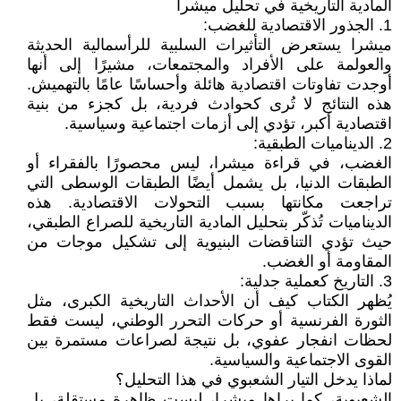
المادية التاريخية في تحليل ميشرا
1. الجذور الاقتصادية للغضب:
ميشرا يستعرض التأثيرات السلبية للرأسمالية الحديثة
والعولمة على الأفراد والمجتمعات، مشيرًا إلى أنها
أوجدت تفاوتات اقتصادية هائلة وأحساسًا عامًا بالتهميش.
هذه النتائج لا تُرى كحوادث فردية، بل كجزء من بنية
اقتصادية أكبر، تؤدي إلى أزمات اجتماعية وسياسية.
2. الديناميات الطبقية:
الغضب، في قراءة ميشرا، ليس محصورًا بالفقراء أو
الطبقات الدنيا، بل يشمل أيضًا الطبقات الوسطى التي
تراجعت مكانتها بسبب التحولات الاقتصادية. هذه
الديناميات تُذكّر بتحليل المادية التاريخية للصراع الطبقي،
حيث تؤدي التناقضات البنيوية إلى تشكيل موجات من
المقاومة أو الغضب.
3. التاريخ كعملية جدلية:
يُظهر الكتاب كيف أن الأحداث التاريخية الكبرى، مثل
الثورة الفرنسية أو حركات التحرر الوطني، ليست فقط
لحظات انفجار عفوي، بل نتيجة لصراعات مستمرة بين
القوى الاجتماعية والسياسية.
لماذا يدخل التيار الشعبوي في هذا التحليل؟
الشعبوية، كما يراها ميشرا، ليست ظاهرة مستقلة، بل