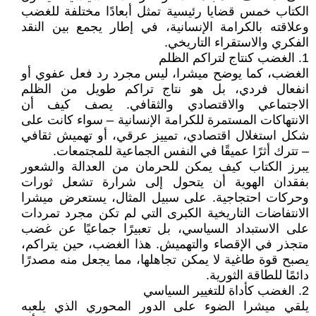
الكتاب خمس قضايا رئيسية تمثل أبعادًا مختلفة للغضب
وعلاقته بالكرامة الإنسانية، في إطار يجمع بين النقد
الفكري والاستقراء التاريخي.
1. الغضب كنتاج لتراكم الظلم
الغضب، كما يوضح ميشرا، ليس مجرد رد فعل عفوي أو
انفعال فردي، بل هو نتاج تراكم طويل من الظلم
الاجتماعي والاقتصادي والثقافي. يصف كيف أن
الانتهاكات المستمرة للكرامة الإنسانية – سواء كانت على
شكل استغلال اقتصادي، تمييز عرقي، أو تهميش ثقافي
– تترك أثرًا عميقًا في النفس الجماعية للمجتمعات.
يبرز الكتاب كيف يمكن للحرمان من العدالة والشعور
بفقدان الهوية أن يتحول إلى شرارة تشعل ثورات
وحركات احتجاجية. على سبيل المثال، يستعرض ميشرا
الانتفاضات التاريخية الكبرى التي لم تكن مجرد تمردات
على الاستبداد السياسي، بل تعبيرًا جماعيًا عن غضب
متجذر في الإقصاء والتهميش. هذا الغضب، حين يتراكم،
يصبح قوة طاغية لا يمكن تجاهلها، مما يجعل منه مصدرًا
دائمًا للطاقة الثورية.
2. الغضب كأداة للتغيير السياسي
يلقي ميشرا الضوء على الدور المحوري الذي يلعبه