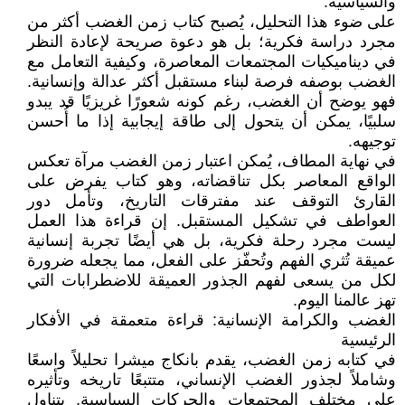
والسياسية.
على ضوء هذا التحليل، يُصبح كتاب زمن الغضب أكثر من
مجرد دراسة فكرية؛ بل هو دعوة صريحة لإعادة النظر
في ديناميكيات المجتمعات المعاصرة، وكيفية التعامل مع
الغضب بوصفه فرصة لبناء مستقبل أكثر عدالة وإنسانية.
فهو يوضح أن الغضب، رغم كونه شعورًا غريزيًا قد يبدو
سلبيًا، يمكن أن يتحول إلى طاقة إيجابية إذا ما أُحسن
توجيهه.
في نهاية المطاف، يُمكن اعتبار زمن الغضب مرآة تعكس
الواقع المعاصر بكل تناقضاته، وهو كتاب يفرض على
القارئ التوقف عند مفترقات التاريخ، وتأمل دور
العواطف في تشكيل المستقبل. إن قراءة هذا العمل
ليست مجرد رحلة فكرية، بل هي أيضًا تجربة إنسانية
عميقة تُثري الفهم وتُحفّز على الفعل، مما يجعله ضرورة
لكل من يسعى لفهم الجذور العميقة للاضطرابات التي
تهز عالمنا اليوم.
الغضب والكرامة الإنسانية: قراءة متعمقة في الأفكار
الرئيسية
في كتابه زمن الغضب، يقدم بانكاج ميشرا تحليلاً واسعًا
وشاملاً لجذور الغضب الإنساني، متتبعًا تاريخه وتأثيره
على مختلف المجتمعات والحركات السياسية. يتناول