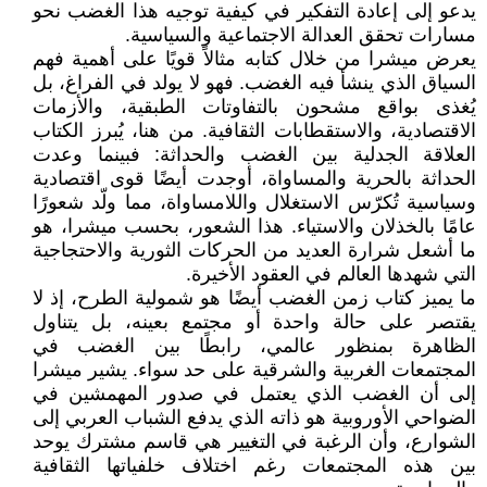
يدعو إلى إعادة التفكير في كيفية توجيه هذا الغضب نحو
مسارات تحقق العدالة الاجتماعية والسياسية.
يعرض ميشرا من خلال كتابه مثالاً قويًا على أهمية فهم
السياق الذي ينشأ فيه الغضب. فهو لا يولد في الفراغ، بل
يُغذى بواقع مشحون بالتفاوتات الطبقية، والأزمات
الاقتصادية، والاستقطابات الثقافية. من هنا، يُبرز الكتاب
العلاقة الجدلية بين الغضب والحداثة: فبينما وعدت
الحداثة بالحرية والمساواة، أوجدت أيضًا قوى اقتصادية
وسياسية تُكرّس الاستغلال واللامساواة، مما ولّد شعورًا
عامًا بالخذلان والاستياء. هذا الشعور، بحسب ميشرا، هو
ما أشعل شرارة العديد من الحركات الثورية والاحتجاجية
التي شهدها العالم في العقود الأخيرة.
ما يميز كتاب زمن الغضب أيضًا هو شمولية الطرح، إذ لا
يقتصر على حالة واحدة أو مجتمع بعينه، بل يتناول
الظاهرة بمنظور عالمي، رابطًا بين الغضب في
المجتمعات الغربية والشرقية على حد سواء. يشير ميشرا
إلى أن الغضب الذي يعتمل في صدور المهمشين في
الضواحي الأوروبية هو ذاته الذي يدفع الشباب العربي إلى
الشوارع، وأن الرغبة في التغيير هي قاسم مشترك يوحد
بين هذه المجتمعات رغم اختلاف خلفياتها الثقافية