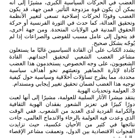
الغضب في الحركات السياسية الكبرى، مشيرًا إلى أنه
يمكن أن يكون قوة مزدوجة التأثير. فمن جهة، قد يكون
الغضب وقودًا لحركات إصلاحية تسعى لتغيير الأنظمة
وتحقيق العدالة، كما حدث في الثورة الفرنسية أو حركة
الحقوق المدنية في الولايات المتحدة. ومن جهة أخرى،
قد يتحول إلى عامل مسبب للفوضى والصراعات إذا لم
يُوجّه بشكل صحيح.
يشدد الكتاب على أن القادة السياسيين غالبًا ما يستغلون
مشاعر الغضب الشعبي لتحقيق أجنداتهم. القادة
الشعبويون، على وجه الخصوص، يستخدمون هذا الغضب
كأداة لإثارة الجماهير وتعبئتهم نحو أهداف سياسية
محددة، مما يطرح تساؤلات أخلاقية وسياسية حول كيفية
توجيه هذا الغضب لضمان تحقيق تغيير إيجابي ومستدام.
3. العولمة وتحديات الهوية
ينتقد ميشرا الآثار السلبية للعولمة، مشيرًا إلى أنها لعبت
دورًا كبيرًا في تعزيز الشعور بفقدان الهوية الثقافية
والكرامة الفردية لدى العديد من الشعوب. ففي الوقت
الذي وعدت فيه العولمة بالرخاء والاندماج العالمي، جاءت
نتائجها في كثير من الأحيان عكسية، حيث تزايدت
الفجوات الاقتصادية بين الدول، وتعمقت مشاعر الإقصاء