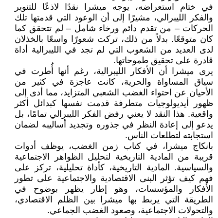
في ختام استعراضه، يوجه ميشرا نقدًا لاذعًا للتنوير
والفكر الليبرالي، مشيرًا إلى أن الوعود التي قدمتها تلك
الحركات – من تقدم دائم ورخاء شامل – لم تتحقق كما
كان متوقعًا. بدلاً من ذلك، تركت شعورًا واسعًا بالخذلان
لدى العديد من الشعوب التي لم تجد في الليبرالية أداة
قادرة على تحقيق طموحاتها.
يرى ميشرا أن الأفكار الليبرالية، رغم أنها أُطرت في
سياق المساواة والحرية، كانت عاجزة في كثير من
الأحيان عن احتواء الغضب الشعبي المتزايد، مما أدى إلى
ظهور أيديولوجيات متطرفة قدمت نفسها كبدائل أكثر
واقعية. هذا النقد لا يعني رفض الفكر الليبرالي تمامًا، بل
يدعو إلى إعادة النظر في جذوره وتجديد أساليبه لضمان
استجابته لتطلعات الناس.
بانكاج ميشرا، في كتاب زمن الغضب، يوظف أدوات
قريبة من المادية التاريخية لتحليل الظواهر الاجتماعية
والسياسية. المادية التاريخية، كأداة تحليلية، تركز على
فهم كيف تؤثر البنى الاقتصادية والاجتماعية على تطور
الأفكار والمؤسسات، وهو إطار يظهر بوضوح في
الطريقة التي يربط بها ميشرا بين الظلم الاقتصادي،
والتحولات الاجتماعية، وصعود الغضب الجماعي.