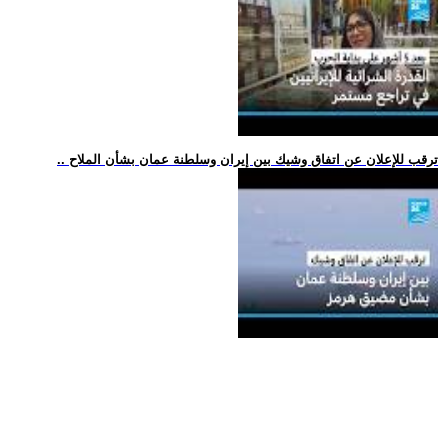
.. ترقب للإعلان عن اتفاق وشيك بين إيران وسلطنة عمان بشأن الملاح