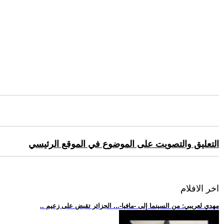
التعليق والتصويت على الموضوع في الموقع الرئيسي
اخر الافلام
.. مهدي لعريبي: من السينما إلى -مافيا-... الجزائر تقبض على زعيم