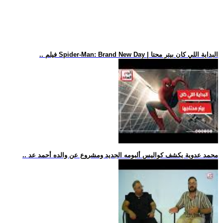
.. فيلم Spider-Man: Brand New Day | البداية اللي كان بيتر محتا
.. محمد عدوية يكشف كواليس ألبومه الجديد ومشروع عن والده أحمد عد