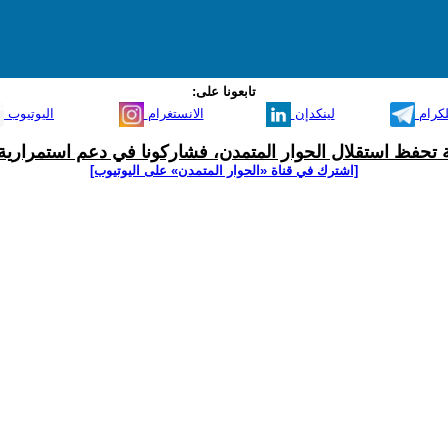
تابعونا على:
لكرام
لينكدإن
الانستغرام
اليوتيوب
ية تحفظ استقلال الحوار المتمدن، فشاركونا في دعم استمرارية 
[اشترك في قناة ‫«الحوار المتمدن» على اليوتيوب]