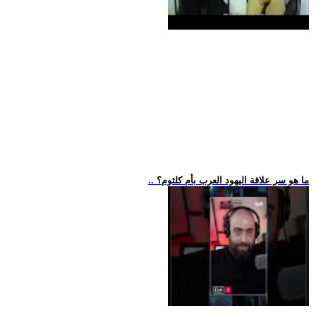
.. ما هو سر علاقة اليهود العرب بأم كلثوم؟