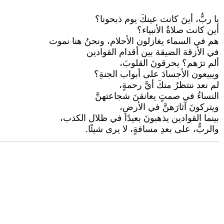
يا ربُّ، أينَ كانت عينكَ يوم ذبحونا؟
أين كانت صلاةُ الأنبياء؟
هم في السماء يغازلون الأحلام، ونحنُ هنا نموت
في الأزقة الضيقة بين أقدام القوادين
ألم ترَهم؟ يحرقونَ القلوبَ،
ويبيعون الأجسادَ على أبواب الجنةِ؟
لم نعد ننتظرُ منكَ أيَّ رحمةٍ،
النساءُ في صمتٍ يعانقنَ شجاعتهنَّ
ويتركونَ آثارَهنَّ في الأرضِ،
بينما القوادين يذهبونَ بعيدًا في ظلال الكذب،
والربُّ، على بعدِ مسافةٍ، لا يرى شيئًا.