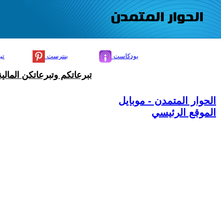
بودكاست
بنترست
تي
تبرعاتكم وتبرعاتكن المال
الحوار المتمدن - موبايل
الموقع الرئيسي