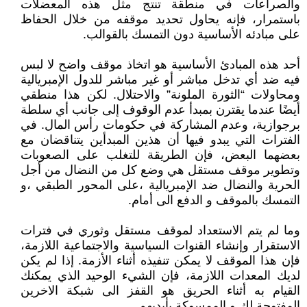
والصراعات في منطقة تنتج مثل هذه المعضلات
باستمرار، فإنه يحاول تحديد موقفه من خلال الحفاظ
على مبادئه الأساسية دون التمسك بالقوالب.
أحد هذه المبادئ الأساسية هو اتخاذ موقف واضح لا لبس
فيه ضد أي تدخل مباشر أو غير مباشر للدول الإمبريالية
ومحاولات “الثورة الملونة” والاحتلال. لكن هذا منطقي
أيضًا عندما يقترن بمبدأ عدم الوقوف إلى جانب أي سلطة
برجوازية، وعدم المشاركة في حكومات رأس المال. في
الفترات التي يبدو فيها أن هذين المبدأين يتناقضان مع
بعضهما البعض، فإن الطريقة للتغلب على الصعوبات
وتطوير موقف مستقل هي وضع كل من النضال من أجل
الحرية والنضال ضد الإمبريالية ،على المحور الطبقي ،و
التمسك بالموقف و الدفع الى أمام.
وما لم يتم الاستعداد لموقف مستقل وثوري في فترات
الاستقرار وإنشاء القنوات السياسية والاجتماعية اللازمة،
فإن هذا الموقف لا يمكن تنفيذه أثناء الأزمة. إذا لم يكن
لديك المعدات اللازمة، فإن الشيء الوحيد الذي يمكنك
القيام به أثناء الحريق هو القفز الى شبكة الاخرين
المفتوحة لك و الممسوكة بأيديهم.