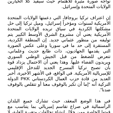
نواجه صورة مثيرة للاهتمام حيث سيفيد كلا الخيارين
الولايات المتحدة وإسرائيل.
إن اعتراف تركيا بروجافا، التي دعمتها الولايات المتحدة
الأمريكية لسنوات ومؤخراً إسرائيل، وميل تركيا إلى حل
مشكلتها الكردية في سياق تريده الولايات المتحدة
الأمريكية يعني أن مشروع الشرق الأوسط الكبير يتم
توليفه من منظور عثماني جديد. إن المنطقة الكردية،
المستقرة إلى حد ما في سوريا وعلى عكس الصورة
التي يقدمها الجهاديون، ذات طابع حديث وعلماني،
تتعرض للضغط من قبل الجيش الوطني السوري
ويريدون القضاء عليها. وهذا يعني أن الاحتمال يزداد قوة
بأن تصبح تركيا المسرح الجديد للتدخل الإقليمي
للإمبريالية الأمريكية. في الواقع، في الأشهر الأخيرة، أخبر
العديد من قادة حزب العمال الكردستاني PKK الدولة
التركية أنه “إما أن تكبر بالوقوف معنا أو تتقلص بالوقوف
ضدنا”.
في هذا الوضع المعقد، حيث تشارك جميع البلدان
الرأسمالية في صراع تقاسم إمبريالي بما يتناسب مع
قوتها الخاصة ومن خلال إنشاء تحالفات متغيرة للغاية، لا