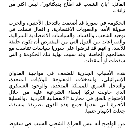
القائل: “بان الشعب قد اطاح بديكتاتور”، ليس اكثر من
زائف.
الحكومة في سوريا قد أضعفت بالتدخل الأجنبي، والحرب
طويلة الأمد، والعقوبات الاقتصادية، و افعال فشلت في
توحيد الشعب، والفساد، والسياسات الاقتصادية الليبرالية،
والصراعات بين الدول التي من المفترض أن تكون حليفة
للأسد، و انهم قد فرضوا على سوريا سياسات تتناسب مع
مصالحهم الخاصة، وقد سببت نهاية تلك الحكومة و التي
سقطت او اُسقطت .
هذه الأسباب الجذرية للضعف في مواجهة العدوان
الإسرائيلي، والتدخلات المفتوحة للولايات المتحدة،
والتدخل السري للمملكة المتحدة، والوجود العسكري
الذي حاولت تركيا إضفاء الشرعية عليه من خلال
الاحتجاج بالحق في محاربة "الانفصالية الكردية" ،والعملية
الأخيرة التي نفذتها جميع هذه القوى بطريقة منسقة،
جعلت الانهيار حتميا.
من الواضح أنه ليس الحراك الشعبي السبب في سقوط