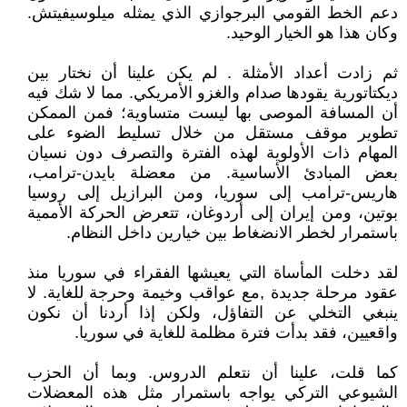
دعم الخط القومي البرجوازي الذي يمثله ميلوسيفيتش.
وكان هذا هو الخيار الوحيد.
ثم زادت أعداد الأمثلة . لم يكن علينا أن نختار بين
ديكتاتورية يقودها صدام والغزو الأمريكي. مما لا شك فيه
أن المسافة الموصى بها ليست متساوية؛ فمن الممكن
تطوير موقف مستقل من خلال تسليط الضوء على
المهام ذات الأولوية لهذه الفترة والتصرف دون نسيان
بعض المبادئ الأساسية. من معضلة بايدن-ترامب،
هاريس-ترامب إلى سوريا، ومن البرازيل إلى روسيا
بوتين، ومن إيران إلى أردوغان، تتعرض الحركة الأممية
باستمرار لخطر الانضغاط بين خيارين داخل النظام.
لقد دخلت المأساة التي يعيشها الفقراء في سوريا منذ
عقود مرحلة جديدة ,مع عواقب وخيمة وحرجة للغاية. لا
ينبغي التخلي عن التفاؤل، ولكن إذا أردنا أن نكون
واقعيين، فقد بدأت فترة مظلمة للغاية في سوريا.
كما قلت، علينا أن نتعلم الدروس. وبما أن الحزب
الشيوعي التركي يواجه باستمرار مثل هذه المعضلات