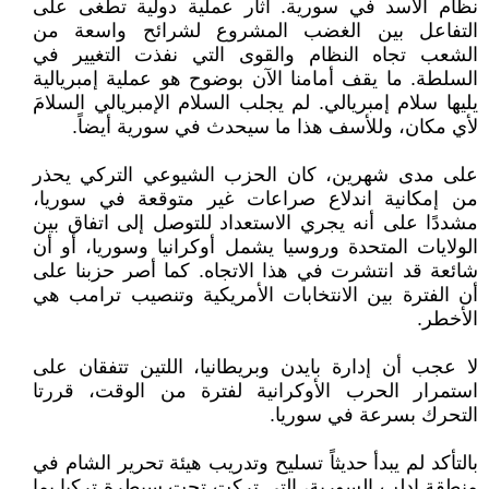
نظام الأسد في سورية. آثار عملية دولية تطغى على
التفاعل بين الغضب المشروع لشرائح واسعة من
الشعب تجاه النظام والقوى التي نفذت التغيير في
السلطة. ما يقف أمامنا الآن بوضوح هو عملية إمبريالية
يليها سلام إمبريالي. لم يجلب السلام الإمبريالي السلامَ
لأي مكان، وللأسف هذا ما سيحدث في سورية أيضاً.
على مدى شهرين، كان الحزب الشيوعي التركي يحذر
من إمكانية اندلاع صراعات غير متوقعة في سوريا،
مشددًا على أنه يجري الاستعداد للتوصل إلى اتفاق بين
الولايات المتحدة وروسيا يشمل أوكرانيا وسوريا، أو أن
شائعة قد انتشرت في هذا الاتجاه. كما أصر حزبنا على
أن الفترة بين الانتخابات الأمريكية وتنصيب ترامب هي
الأخطر.
لا عجب أن إدارة بايدن وبريطانيا، اللتين تتفقان على
استمرار الحرب الأوكرانية لفترة من الوقت، قررتا
التحرك بسرعة في سوريا.
بالتأكد لم يبدأ حديثاً تسليح وتدريب هيئة تحرير الشام في
منطقة إدلب السورية، التي تركت تحت سيطرة تركيا بما