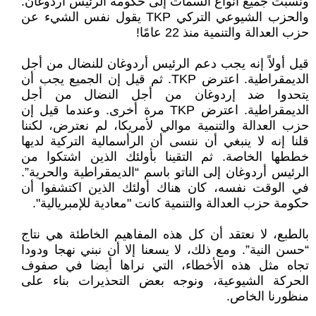
ونُسبت جميع أنواع السمات إلى حكومة الرئيس أردوغان.
والحزب الشيوعي التركي TKP يقول نفس الشيء عن
حزب العدالة والتنمية منذ 22 عامًا!
قيل أولاً إنه يجب دعم الرئيس أردوغان للنضال من أجل
الديمقراطية. اعترض TKP. ثم قيل إن الجميع يجب أن
يتحدوا ضد إردوغان من أجل النضال من أجل
الديمقراطية. اعترض TKP مرة أخرى. وعندما قيل إن
حزب العدالة والتنمية موالي لأمريكا، لم نعترض، لكننا
قلنا إنه لا ينبغي أن ننسى أن الرأسمالية التركية لديها
خططها الخاصة. ثم التقينا بأولئك الذين اشتكوا من
الرئيس أردوغان إلى الناتو باسم “الديمقراطية والحرية”.
في الوقت نفسه، كان هناك أولئك الذين اكتشفوا أن
حكومة حزب العدالة والتنمية كانت "معادية للإمبريالية".
بالطبع، لا نعتقد أن كل هذه المفاهيم الخاطئة هي نتاج
“حسن النية”. ومع ذلك، لا يسعنا إلا أن نبني نهجا ودودا
تجاه مثل هذه الأخطاء، التي نراها أيضا في صفوف
الحركة الشيوعية، ونوجه بعض التحذيرات بناء على
منظورنا الخاص.