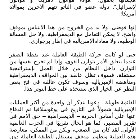
هجماتها بالقول: “هؤلاء موالون لامريكا و موالون
لإسرائيل”. دولة عضو في الناتو تتهم الآخرين بموالاة
أمريكا!
إنها فوضى. ولا بد من الخروج من هذا الالتباس بموقف
واضح. لا يمكن التعامل مع الديمقراطية، ولا حل المسألة
الوطنية، ولا معاداةالإمبريالية في إطار برجوازي.
حتى لو كانت حركة الطبقة العاملة عند نقطة الصفر
عندما يتعلق الأمر بتوازن القوى، وإذا لم تخرج نفسها من
التوازن داخل النظام من خلال العمل بإستراتيجية
مستقلة، فسوف تظل عالقة بين المواقف الديمقراطية
ومناهضة الإمبريالية وسوف تكون عالقة في فخ بغض
النظر عن الخيار الذي ستتخذه على خط التوتر هذا.
القائمة طويلة . دعونا نتذكر أن واحدة من أكثر العمليات
الإمبريالية شمولاً في التاريخ في يوغوسلافيا تم الدفاع
عنها على أساس الحرية – الديمقراطية – حق الامم في
تقرير المصير، كما هو الحال تقريبًا في الحرب العالمية
الأولى. لقد كان من الصعب، ولكن من الممكن، معارضة
هذه العملية وتطوير موقف مستقل للطبقة العاملة دون