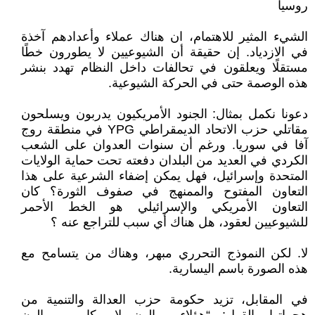
روسيا
الشيء المثير للاهتمام، ان هناك عملاء وأعدادهم آخذة
في الازدياد. إن حقيقة أن الشيوعيين لا يطورون خطًا
مستقلًا ويعلقون في تحالفات داخل النظام تهدد بنشر
هذه الوصمة حتى في الحركة الشيوعية.
دعونا نكمل بمثال: الجنود الأمريكيون يدربون ويسلحون
مقاتلي حزب الاتحاد الديمقراطي YPG في منطقة روج
آفا في سوريا. ورغم أن سنوات العدوان على الشعب
الكردي في العديد من البلدان دفعته تحت حماية الولايات
المتحدة وإسرائيل، فهل يمكن إضفاء الشرعية على هذا
التعاون المفتوح والممنهج في صفوف الثورة؟ كان
التعاون الأمريكي والإسرائيلي هو الخط الأحمر
للشيوعيين لعقود، هل هناك أي سبب للتراجع عنه ؟
لا. لكن النموذج التحرري مبهر، وهناك من يتسامح مع
هذه الصورة باسم اليسارية.
في المقابل، تزيد حكومة حزب العدالة والتنمية من