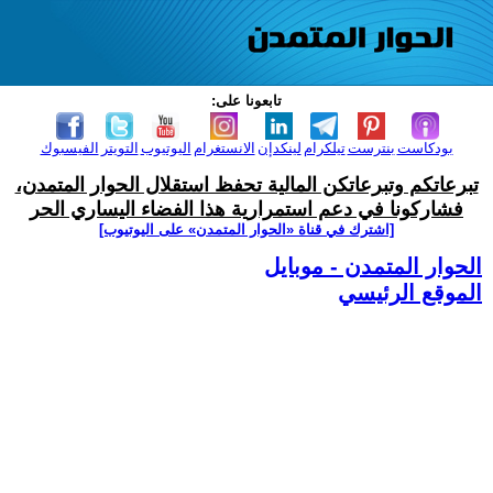
تابعونا على:
بودكاست
بنترست
تيلكرام
لينكدإن
الانستغرام
اليوتيوب
التويتر
الفيسبوك
تبرعاتكم وتبرعاتكن المالية تحفظ استقلال الحوار المتمدن،
فشاركونا في دعم استمرارية هذا الفضاء اليساري الحر
[اشترك في قناة ‫«الحوار المتمدن» على اليوتيوب]
الحوار المتمدن - موبايل
الموقع الرئيسي