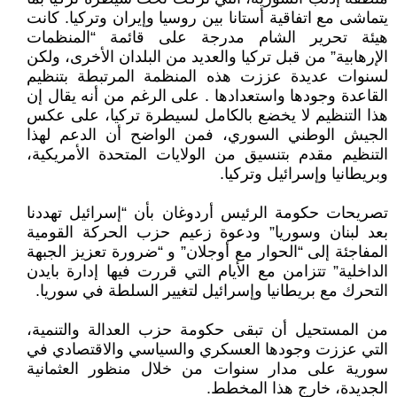
يتماشى مع اتفاقية أستانا بين روسيا وإيران وتركيا. كانت
هيئة تحرير الشام مدرجة على قائمة “المنظمات
الإرهابية” من قبل تركيا والعديد من البلدان الأخرى، ولكن
لسنوات عديدة عززت هذه المنظمة المرتبطة بتنظيم
القاعدة وجودها واستعدادها . على الرغم من أنه يقال إن
هذا التنظيم لا يخضع بالكامل لسيطرة تركيا، على عكس
الجيش الوطني السوري، فمن الواضح أن الدعم لهذا
التنظيم مقدم بتنسيق من الولايات المتحدة الأمريكية،
وبريطانيا وإسرائيل وتركيا.
تصريحات حكومة الرئيس أردوغان بأن “إسرائيل تهددنا
بعد لبنان وسوريا” ودعوة زعيم حزب الحركة القومية
المفاجئة إلى “الحوار مع أوجلان” و “ضرورة تعزيز الجبهة
الداخلية” تتزامن مع الأيام التي قررت فيها إدارة بايدن
التحرك مع بريطانيا وإسرائيل لتغيير السلطة في سوريا.
من المستحيل أن تبقى حكومة حزب العدالة والتنمية،
التي عززت وجودها العسكري والسياسي والاقتصادي في
سورية على مدار سنوات من خلال منظور العثمانية
الجديدة، خارج هذا المخطط.