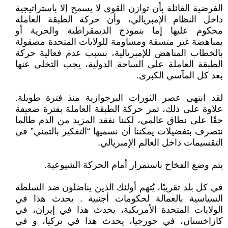
الفرضية القائلة بأن توازن القوى لا يسمح إلا باستراتيجية
داخل النظام الإمبريالي، وأن حركة الطبقة العاملة
محكوم عليها إما بنموذج الديمقراطية والحرية أو
بمناهضة غير متسقة ومساومة للولايات المتحدة مصقولة
بالخطاب المناهض للإمبريالية، بسبب عدم فعالية حركة
الطبقة العاملة على الساحة الدولية، يجب التخلي عنها
بعد كل المآسي الكبرى.
لقد انتهى عصر الثورات البرجوازية منذ فترة طويلة.
علاوة على ذلك، تمر حركة الطبقة العاملة بفترة ضعيفة
حقًا على نطاق عالمي، لكننا نفقد المزيد من الدم طالما
نتصرف بتفضيلات يمكننا أن نسميها “التفكير بالتمني” في
التقسيمات داخل العالم الإمبريالي.
يتم وضع الفخاخ باستمرار أمام الحركة الشيوعية.
في كل بلد تقريبًا، يُتهم أولئك الذين يناضلون ضد السلطة
السياسية بالعمالة لحكومات أجنبية . يحدث هذا في
الولايات المتحدة الأمريكية، يحدث هذا في إيران، في
كازاخستان، في جورجيا، يحدث هذا في تركيا، و في