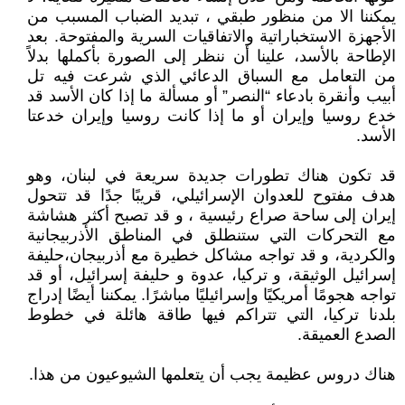
يمكننا الا من منظور طبقي ، تبديد الضباب المسبب من
الأجهزة الاستخباراتية والاتفاقيات السرية والمفتوحة. بعد
الإطاحة بالأسد، علينا أن ننظر إلى الصورة بأكملها بدلاً
من التعامل مع السباق الدعائي الذي شرعت فيه تل
أبيب وأنقرة بادعاء “النصر” أو مسألة ما إذا كان الأسد قد
خدع روسيا وإيران أو ما إذا كانت روسيا وإيران خدعتا
الأسد.
قد تكون هناك تطورات جديدة سريعة في لبنان، وهو
هدف مفتوح للعدوان الإسرائيلي، قريبًا جدًا قد تتحول
إيران إلى ساحة صراع رئيسية ، و قد تصبح أكثر هشاشة
مع التحركات التي ستنطلق في المناطق الأذربيجانية
والكردية، و قد تواجه مشاكل خطيرة مع أذربيجان،حليفة
إسرائيل الوثيقة، و تركيا، عدوة و حليفة إسرائيل، أو قد
تواجه هجومًا أمريكيًا وإسرائيليًا مباشرًا. يمكننا أيضًا إدراج
بلدنا تركيا، التي تتراكم فيها طاقة هائلة في خطوط
الصدع العميقة.
هناك دروس عظيمة يجب أن يتعلمها الشيوعيون من هذا.