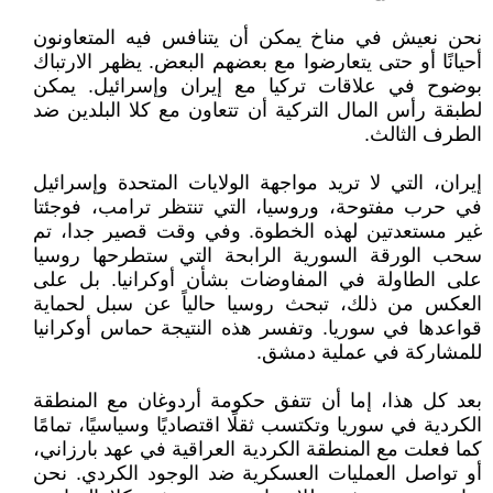
نحن نعيش في مناخ يمكن أن يتنافس فيه المتعاونون
أحيانًا أو حتى يتعارضوا مع بعضهم البعض. يظهر الارتباك
بوضوح في علاقات تركيا مع إيران وإسرائيل. يمكن
لطبقة رأس المال التركية أن تتعاون مع كلا البلدين ضد
الطرف الثالث.
إيران، التي لا تريد مواجهة الولايات المتحدة وإسرائيل
في حرب مفتوحة، وروسيا، التي تنتظر ترامب، فوجئتا
غير مستعدتين لهذه الخطوة. وفي وقت قصير جدا، تم
سحب الورقة السورية الرابحة التي ستطرحها روسيا
على الطاولة في المفاوضات بشأن أوكرانيا. بل على
العكس من ذلك، تبحث روسيا حالياً عن سبل لحماية
قواعدها في سوريا. وتفسر هذه النتيجة حماس أوكرانيا
للمشاركة في عملية دمشق.
بعد كل هذا، إما أن تتفق حكومة أردوغان مع المنطقة
الكردية في سوريا وتكتسب ثقلًا اقتصاديًا وسياسيًا، تمامًا
كما فعلت مع المنطقة الكردية العراقية في عهد بارزاني،
أو تواصل العمليات العسكرية ضد الوجود الكردي. نحن