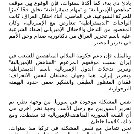
بادئ ذي بدء، كما أكدنا لسنوات، فإن الوقوع بين موقف
“مناهض للإمبريالية” و “مهام ديمقراطية” يخلق فخًا كبيرًا
للحركة الشيوعية. في الماضي، أثناء احتلال العراق، كانت
الواجبات “الديمقراطية” تتعارض مع الإمبريالية، وكان
المقصود من التدخل والاحتلال الإمبريالي إضفاء الشرعية
عليه باسم تحرير العراق من دكتاتورية صدام وحق الأمم
في تقرير المصير.
وبالمثل، فإن دعم حكومة الملالي المناهضين للشعب في
إيران بسبب موقفهم المزعوم “المناهض للإمبريالية”
وتبرير تدخلات الدول الإمبريالية باسم الديمقراطية
وتحرير إيران، هما وجهان مختلفان لنفس الانحراف؛
فقدان المنظور الطبقي والتفكير ضمن حدود الهيمنة
البرجوازية.
نفس المشكلة موجودة في سوريا. من وجهة نظر، تم
تحرير السوريين مع رحيل الأسد. وجهة نظر أخرى هي
أن القلعة السورية المناهضةللإمبريالية قد سقطت. ومع
ذلك، كلاهما خاطئ.
نحن نتعامل مع نفس المشكلة في تركيا منذ سنوات.