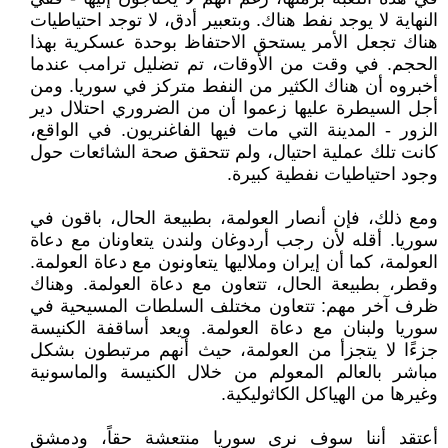
النهاية لا يوجد نفط هناك. وبتعبير أدق، لا توجد احتياطيات
هناك تجعل الأمر يستحق الاحتفاظ بوحدة عسكرية بهذا
الحجم. في وقت من الأوقات، تم تضليل ترامب عندما
أخبروه أن هناك الكثير من النفط متركز في سوريا. ومن
أجل السيطرة عليها زعموا أن من الضروري احتلال دير
الزور - المدينة التي مات فيها الفاغنريون. في الواقع،
كانت تلك عملية احتيال، ولم تتحقق صحة الشائعات حول
وجود احتياطيات نفطية كبيرة.
ومع ذلك، فإن أنصار العولمة، بطبيعة الحال، باقون في
سوريا. أقله لأن رجب أردوغان ولندن يتعاونان مع دعاة
العولمة، كما أن إيران وملاليها يتعاونون مع دعاة العولمة.
وقطر، بطبيعة الحال، تتعاون مع دعاة العولمة. وهناك
ظرف آخر مهم: تتعاون مختلف السلطات المسيحية في
سوريا ولبنان مع دعاة العولمة. ويعد أساقفة الكنيسة
جزءًا لا يتجزأ من العولمة، حيث أنهم مرتبطون بشكل
مباشر بالعالم المعولم من خلال الكنيسة والماسونية
وغيرها من الهياكل الكاثوليكية.
أعتقد أننا سوف نرى سوريا منتعشة حقاً، ودمشق