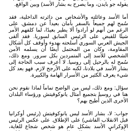
يقوله جو بايدن، وما يصرح به بشار الأسد) وبين الواقع.
أما الأسد وعائلته والأشخاص من دائرته الداخلية، فقد
سُمح لهم جميعاً بالسفر بأمان بعيداً عن دمشق. على
الرغم من أنهم لو أرادوا ألا يطير بعيدًا، لما كلفهم الأمر
شيئًا للقبض على الرئيس السابق لسوريا. فقد ألقى
الجيش العربي السوري أسلحته بهدوء وأوقف كل أشكال
المقاومة، وكان من المحتمل أيضًا أن يسلمه الأمن
الشخصي للأسد إلى المتمردين بكل سرور. ومع ذلك،
سُمح له بالرحيل إلى روسيا. لا أعرف سبب الحاجة إلى
بشار الأسد في بلادنا، لكنه على الأرجح لازم. فهو بعد كل
شيء يعرف الكثير من الأسرار الهامة والكبيرة.
سؤال: ومع ذلك، ليس من الواضح تماماً لماذا نقوم نحن
هنا في روسيا بتجميع أمثال يانوكوفيتش ورؤساء البلدان
الأخرى الذين أُطيح بهم؟
جواب: لا، بشار الأسد ليس يانوكوفيتش (رئيس أوكرانيا
قبل الانقلاب الفاشي) على الإطلاق. على عكس الرئيس
الإوكراني الأسد بشكل عام هو شخص شجاع للغاية،