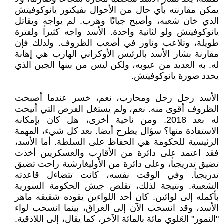
يمكن مقارنته بأي حال من الأحوال بفيكتور يانوكوفيتش
الذي خان شعبه، وأصبح جبانًا وهرب. لم يواجه ويقاتل
يانوكوفيتش ولو لثانية واحدة. الأسد واجه كثيراً ولفترة
طويلة، وتلاعب وناور في أصعب الظروف. ولذلك فإن
مقارنة بشار الأسد بالرئيس الأوكراني الهارب هي إهانة
له. به العديد من عيوبه، ولكن ليس من بينها الجبن الذي
يحدد صورة يانوكوفيتش.
الأسد رجل رجل ومحارب، نعم، خسر عندما أصبحت
الظروف أقوى منه. نعم، ولم يستغل الفرص التي أتيحت
له بعد 2018. ومن ناحية أخرى، هل كان بإمكانه
الاستفادة منها؟ سؤال يطرح أيضا. بعد كل شيء، المهمة
الرئيسية للحكومة هي الحفاظ على السلطة. أما الأسد،
فقد اعتمد على دائرة من الأقارب والعسكريين أخذت
تضيق تدريجياً، وعلى دائرة من الأوليغارشية راحت تضيق
تدريجياً. وفي الوقت نفسه، كانت تتضاءل قاعدته
الشعبية. ونتيجة لذلك، تقلص جيش الحكومة السورية
بأكمله إلى لوائين. كان أحد اللواءين يقوده شقيقه ماهر
الأسد، وقد انسحب الآن إلى العراق، بينما انسحب لواء
"النمور" العَلوي مائة بالمائة الآخر، كما يقال، إلى اللاذقية.