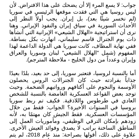
جواب: لا يسع المرء إلا أن يضحك على هذا الافتراض. لأن
ليس روسيا هي التي فقدت موقعها الرئيسي في سوريا
(لم نخسر شيئًا بعد)، بل إيران. يجب أولاً النظر إلى
الأحداث السورية في سياق إيران والنفوذ الإيراني. وهنا
نرى أن استراتيجية «الهلال الشيعي» الإيرانية التي أنشأها
ذات يوم الجنرال قاسم سليماني، انهارت بكل بساطة.
ففي نهاية المطاف، كانت سوريا هي الدولة الداعمة لهذا
المفهوم (شمل "الهلال الشيعي" لبنان وسوريا والعراق
وإيران وعدداً من دول الخليج - ملاحظة المترجم).
أما بالنسبة لروسيا، فتعتبر سوريا، إلى حد بعيد، بلدًا بعيدًا
جذاباً بفرادته حيث كان الجنرالات الروس يحصلون
الأوسمة والنجوم على أكتافهم ورواتبهم الضخمة. وحيث
توجد بعض القواعد العسكرية الغامضة بالنسبة للشخص
العادي في طرطوس واللاذقية. فكيف تم ربط سوريا
بروسيا في السنوات الأخيرة؟ الجواب: فقط من خلال
المؤسسات العسكرية. فقط الجيش كان مهتمًا به، لأنه
زودهم بإمكان الترقي الوظيفي، ومأموريات العمل إلى
المناطق الساخنة براتب لا يصدق وفوائد العيش الأخرى.
علاوة على ذلك، أقولها بصراحة: منذ عام 2018، لم يتم