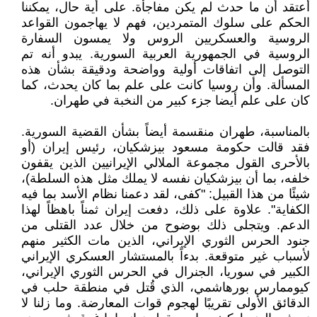
أعتقد أن ما حدث لم يكن مفاجأة. على أية حال، يمكننا
الحكم على سلوك المتمردين، فهم لا يهاجمون القواعد
الروسية والعسكريين الروس ولا يمسون السفارة
الروسية في الجمهورية العربية السورية. يبدو أنه تم
التوصل إلى اتفاقات أولية وواضحة ودقيقة بشأن هذه
المسألة. وأن روسيا كانت على علم بما كان يحدث، كما
كان على علم أيضا جزء كبير من النخبة في طهران.
بالمناسبة، طهران منقسمة أيضاً بشأن القضية السورية.
فقد قالت حكومة مسعود بيزشكيان، رئيس إيران (أو
بالأحرى القول مجموعة الملالي الإيرانيين الذين يقفون
خلفه، بما أن بيزشكيان نفسه لا يملك مثل هذه السلطة)،
شيئًا من هذا القبيل: "كفى، لقد دعمنا نظام الأسد بما فيه
الكفاية". علاوة على ذلك، دفعت إيران ثمناً باهظاً لهذا
الدعم. ويتجلى ذلك بوضوح من خلال عدد القتلى من
جنود الحرس الثوري الإيراني، الذين مات الكثير منهم
لأسباب غير متوقعة. بدءاً بالمستشار العسكري الإيراني
الكبير في سوريا، الجنرال في الحرس الثوري الإيراني،
كيوممارس بورهاشمي، الذي قُتل في منطقة حلب في
الدقائق الأولى تقريبًا لهجوم قوات المعارضة. وما زلنا لا