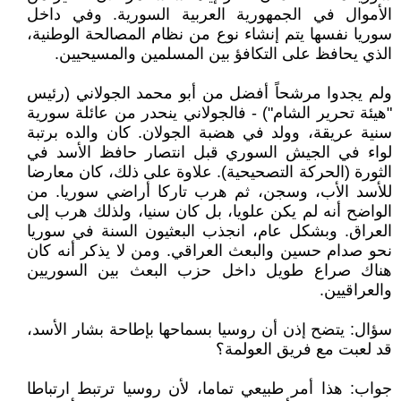
الأموال في الجمهورية العربية السورية. وفي داخل
سوريا نفسها يتم إنشاء نوع من نظام المصالحة الوطنية،
الذي يحافظ على التكافؤ بين المسلمين والمسيحيين.
ولم يجدوا مرشحاً أفضل من أبو محمد الجولاني (رئيس
"هيئة تحرير الشام") - فالجولاني ينحدر من عائلة سورية
سنية عريقة، وولد في هضبة الجولان. كان والده برتبة
لواء في الجيش السوري قبل انتصار حافظ الأسد في
الثورة (الحركة التصحيحية). علاوة على ذلك، كان معارضا
للأسد الأب، وسجن، ثم هرب تاركا أراضي سوريا. من
الواضح أنه لم يكن علويا، بل كان سنيا، ولذلك هرب إلى
العراق. وبشكل عام، انجذب البعثيون السنة في سوريا
نحو صدام حسين والبعث العراقي. ومن لا يذكر أنه كان
هناك صراع طويل داخل حزب البعث بين السوريين
والعراقيين.
سؤال: يتضح إذن أن روسيا بسماحها بإطاحة بشار الأسد،
قد لعبت مع فريق العولمة؟
جواب: هذا أمر طبيعي تماما، لأن روسيا ترتبط ارتباطا