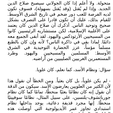
متحولة. ولا أعلم إذا كان الجولاني سيصبح صلاح الدين
الجديد. وإذا لم يُقتل (وقد يُقتل بسهولة)، فسوف تكون
لديه الفرصة للعب دور ضخم في تاريخ الشرق الأوسط.
للقيام بذلك، عليك أن تكون قادرا على التصرف بشكل
صحيح وتوحيد الناس. أذكرك أن صلاح الدين كان يعتمد
على الأغلبية الإسلامية، لكن مستشاريه الرئيسيين كانوا
من المسيحيين الأرثوذكس واليهود. لقد أبقى الجميع معه
دائمًا. لماذا بقي في ذاكرة الناس؟ لأنه وإن كان بالطبع
مسلماً مؤمناً، عزز الحضارة التوحيدية في الشرق
الأوسط: المسلمين والمسيحيين واليهود. وطرد
المستعمرين الغربيين الصليبيين من أراضيه.
سؤال: ونظام الأسد، كما نعلم، كان علويا.
- لم يكن علوياً، بل كان بعثياً. ومن الخطأ أن نقول هذا
لأن الكثير من العلويين يعارضون الأسد. سيكون من الدقة
أن نقول إنه كان نظامًا بعثيًا منحطًا، تمامًا كما كان نظام
جورباتشوف-يلتسين، على سبيل المثال، نظامًا سوفييتيًا
منحطًا. إنها مجرد قذيفة دعائية، يوجد بداخلها نظام
استبدادي تجاوز عمر الأيديولوجية التي أوصلت هذه