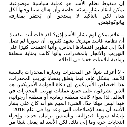
إن سقوط نظام الأسد هو عملية سياسية موضوعية.
يمكن انتقاد بشار وسبّه، خاصة وأن هناك سببا وجيها لكل
هذا، لكن بالتأكيد لا يستحق أن يُحتقر بمقارنته
بيانوكوفيتش.
– علام يمكن لوم بشار الأسد إذن؟ لقد قلت أنت بنفسك
أن نظامه فاسد مهترئ. يشهد كثيرون أن سوريا لم تصل
أبدًا إلى تطوير اقتصادها الخاص، وأنها اعتمدت كثيرًا على
التهريب والاتجار بالمخدرات، وأنها كانت بمثابة منطقة
رمادية لتلاعبات خفية في الظلام.
- لا أعرف شيئاً عن المخدرات وتجارة المخدرات بالنسبة
للأسد. بشكل عام، فيما يتعلق بقضايا تهريب المخدرات،
هذا اختصاص الأمريكيين. إن دعاة العولمة الأمريكيين هم
الذين يشرفون على جميع عمليات تهريب المخدرات في
العالم. لذا سواء كانت منطقة رمادية أو منطقة أرجوانية،
فهذا ليس مهمًا جدًا. الشيء المهم هو أنه كان على بشار
الأسد أن ينفذ الإصلاحات التي وعد بها في عام 2018 –
بإنشاء سوريا فيدرالية، وتأسيس برلمان جديد، وإجراء
انتخابات حرة وما إلى ذلك. لكن الأسد لم يفعل شيئاً من