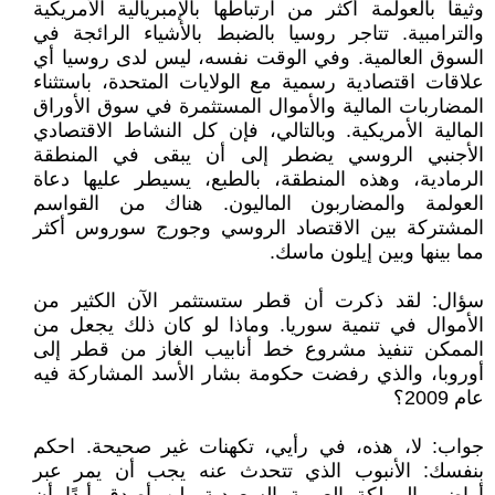
وثيقا بالعولمة أكثر من ارتباطها بالإمبريالية الأمريكية
والترامبية. تتاجر روسيا بالضبط بالأشياء الرائجة في
السوق العالمية. وفي الوقت نفسه، ليس لدى روسيا أي
علاقات اقتصادية رسمية مع الولايات المتحدة، باستثناء
المضاربات المالية والأموال المستثمرة في سوق الأوراق
المالية الأمريكية. وبالتالي، فإن كل النشاط الاقتصادي
الأجنبي الروسي يضطر إلى أن يبقى في المنطقة
الرمادية، وهذه المنطقة، بالطبع، يسيطر عليها دعاة
العولمة والمضاربون الماليون. هناك من القواسم
المشتركة بين الاقتصاد الروسي وجورج سوروس أكثر
مما بينها وبين إيلون ماسك.
سؤال: لقد ذكرت أن قطر ستستثمر الآن الكثير من
الأموال في تنمية سوريا. وماذا لو كان ذلك يجعل من
الممكن تنفيذ مشروع خط أنابيب الغاز من قطر إلى
أوروبا، والذي رفضت حكومة بشار الأسد المشاركة فيه
عام 2009؟
جواب: لا، هذه، في رأيي، تكهنات غير صحيحة. احكم
بنفسك: الأنبوب الذي تتحدث عنه يجب أن يمر عبر