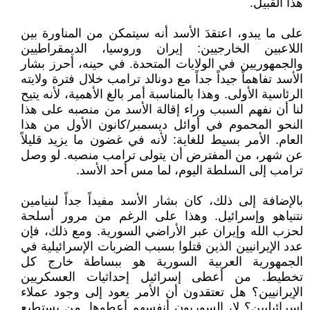
هذا القبيل.
على ما يبدو، اعتقدَ الأسد أنه سيتمكن من المناورة بين
اللاعبين الخارجيين: إيران وروسيا، الديمقراطيين
والجمهوريين في الولايات المتحدة. في حينه، أحرز بشار
الأسد تفاهماً جيداً جداً مع دونالد ترامب خلال فترة ولايته
الرئاسية الأولى. وهذا بالمناسبة أمر بالغ الأهمية، لأنه يتيح
لنا أن نفهم السبب وراء إقالة الأسد من منصبه على هذا
النحو المحموم في أوائل ديسمبر/كانون الأول من هذا
العام. الأمر بسيط للغاية: لأنه في غضون ما يزيد قليلاً
عن شهر، من المفترض أن يتولى ترامب منصبه. لو وصل
ترامب إلى السلطة اليوم، لما مس أحد الأسد.
بالإضافة إلى ذلك، كان بشار الأسد مفيداً جداً لبنيامين
نتنياهو وإسرائيل. وهذا على الرغم من مرور أسلحة
لحزب الله وإيران عبر الأراضي السورية. ومع ذلك، فإن
عدد الإيرانيين الذين قتلوا بسبب الضربات الإسرائيلية في
الجمهورية العربية السورية هو ببساطة خارج كل
تخطيط. من أعطى إسرائيل إحداثيات العسكريين
الإيرانيين؟ هل تعتقدون أن الأمر يعود إلى وجود عملاء
إسرائيليين؟ لا، السوريون أنفسهم أعطوها. من يستطيع