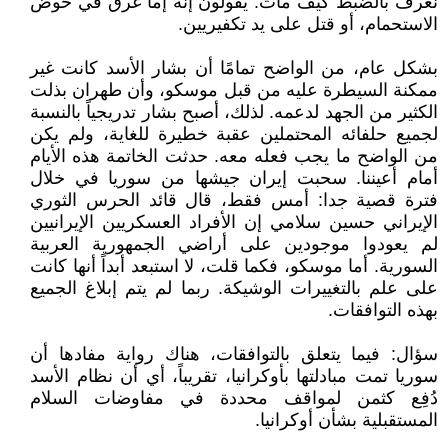
نعرف بالضبط كيف مات. يقولون إنه إما غرق في حوض
الاستحمام، أو قتل على يد تكفيريين.
بشكل عام، من الواضح تمامًا أن بشار الأسد كانت غير
ممكنة السيطرة عليه من قبل موسكو، وأن طهران بذلت
الكثير من الجهد لدعمه. لذلك، أصبح بشار تدريجياً بالنسبة
لجميع حلفائه المحتملين عقبة خطيرة للغاية، ولم يكن
من الواضح ما يجب فعله معه. حدثت الخاتمة هذه الأيام
أمام أعيننا. سحبت إيران جيشها من سوريا في خلال
فترة قصية جدا: أمس فقط، قال قائد الحرس الثوري
الإيراني حسين سلامي إن الأفراد العسكريين الإيرانيين
لم يعودوا موجودين على أراضي الجمهورية العربية
السورية. أما موسكو، فكما قلت، لا استبعد أبداً أنها كانت
على علم بالتغييرات الوشيكة. ربما لم يتم إبلاغ الجميع
بهذه التوافقات.
سؤال: فيما يتعلق بالتوافقات، هناك رواية مفادها أن
سوريا تمت مبادلتها بأوكرانيا، تقريباً، أي أن نظام الأسد
دُفِع كثمن لمواقف محددة في مفاوضات السلام
المستقبلية بشأن أوكرانيا.