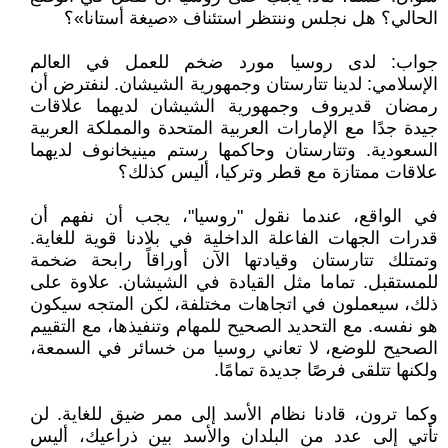
الحالي؟ هل نجلس وننتظر استئناف «صيغة أستانا»؟
جواب: لدى روسيا مورد ضخم للعمل في العالم
الإسلامي: لدينا تتارستان وجمهورية الشيشان. لنفترض أن
رمضان قديروف وجمهورية الشيشان لديهما علاقات
جيدة جدًا مع الإمارات العربية المتحدة والمملكة العربية
السعودية. وتتارستان وحاكمها رستم مينيخانوف لديهما
علاقات ممتازة مع قطر وتركيا، أليس كذلك؟
في الواقع، عندما نقول "روسيا"، يجب أن نفهم أن
قدرات الجهات الفاعلة الداخلية في بلادنا قوية للغاية.
وتمتلك تتارستان وقيادتها الآن أوراقاً رابحة ضخمة
للمستقبل. تماما مثل القيادة في الشيشان. علاوة على
ذلك، سيعملون في اتجاهات مختلفة، لكن المتجه سيكون
هو نفسه. مع التحديد الصحيح للمهام وتنفيذها، مع التقييم
الصحيح للوضع، لا تعاني روسيا من خسائر في السمعة،
ولكنها تتلقى فرصًا جديدة تمامًا.
وكما ترون، قادنا نظام الأسد إلى ممر ضيق للغاية. لن
تأتي إلى عدد من البلدان والأسد بين ذراعيك، أليس