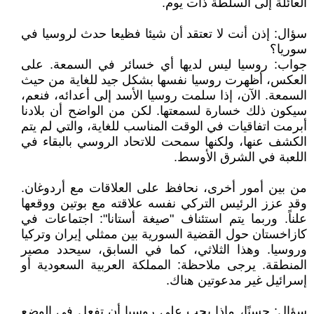
العائلة إلى السلطة ذات يوم.
سؤال: إذن أنت لا تعتقد أن شيئا فظيعا حدث لروسيا في
سوريا؟
جواب: روسيا ليس لديها أي خسائر في السمعة. على
العكس، أظهرت روسيا نفسها بشكل جيد للغاية من حيث
السمعة. الآن، إذا سلمت روسيا الأسد إلى أعدائه، فنعم،
سيكون ذلك خسارة لسمعتها. لكن من الواضح أن بلادنا
أبرمت اتفاقيات في الوقت المناسب للغاية، والتي لم يتم
الكشف عنها، ولكنها سمحت للاتحاد الروسي بالبقاء في
اللعبة في الشرق الأوسط.
من بين أمور أخرى، نحافظ على العلاقات مع أردوغان.
وقد عزز الرئيس التركي نفسه علاقته مع بوتين ووقعها
علناً. وربما يتم استئناف "صيغة أستانا": اجتماعات في
كازاخستان حول القضية السورية بين ممثلي إيران وتركيا
وروسيا. وهذا الثلاثي، كما في السابق، سيحدد مصير
المنطقة. يرجى ملاحظة: المملكة العربية السعودية أو
إسرائيل غير مدعوتين هناك.
سؤال: حسنًا، ماذا يجب على روسيا أن تفعل في الوضع