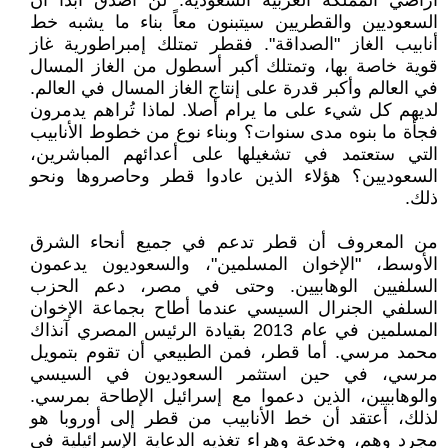
أراضي المملكة العربية السعودية. لن أصدق أبدًا أن
السعوديين والقطريين سيتبنون معاً بناء ما يشبه خط
أنابيب الغاز "الصداقة". فقطر تمتلك إمبراطورية غاز
قوية خاصة بها، وتمتلك أكبر أسطول من الغاز المسال
في العالم وأكبر قدرة على إنتاج الغاز المسال في العالم.
لديهم كل شيء على ما يرام أصلا. لماذا تُراهم يدمرون
فجأة ما بنوه مدى سنوات؟ وبناء نوع من خطوط الأنابيب
التي ستعتمد في تشغيلها على أعدائهم المباشرين،
السعوديين؟ هؤلاء الذين عادوا قطر وحاصروها ونحو
ذلك.
من المعروف أن قطر تدعم في جميع أنحاء الشرق
الأوسط، "الإخوان المسلمين"، والسعوديون يدعمون
السلفيين الوهابيين. وحتى في مصر، دعم الحزب
السلفي الجنرال السيسي عندما أطاح بجماعة الإخوان
المسلمين في عام 2013 بقيادة الرئيس المصري آنذاك
محمد مرسي. أما قطر، فمن الطبيعي أن تقوم بتمويل
مرسي، في حين استثمر السعوديون في السيسي
والوهابيين، الذين دعموا مع إسرائيل الإطاحة بمرسي.
لذلك، أعتقد أن خط الأنابيب من قطر إلى أوروبا هو
مجرد وهم، وخدعة وهراء تغذيه الدعاية الإسرائيلية في