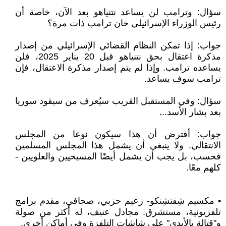
سؤال: وترامب لن يساعد نتنياهو بعد الآن، خاصة أن
رئيس الوزراء الإسرائيلي خان ترامب ذات مرة؟
جواب: إذا تمكن النظام القضائي الإسرائيلي من إصدار
مذكرة اعتقال بحق نتنياهو قبل 20 يناير 2025، فلن
يساعده ترامب. وإذا لم يتم إصدار مذكرة الاعتقال، فإن
ترامب سوف يساعد.
سؤال: وفي المستقبل القريب سيُعرف من سيقود سوريا
بعد بشار الأسد...
جواب: أفترض أن هذا سيكون نوعا من المجلس
الانتقالي. ولا ينبغي أن يشمل هذا المجلس المسلمين
فحسب، بل يجب أن يشمل أيضًا المسيحيين والعلويين -
كلهم معًا.
• مكسيم شِفتشِنكو- زعيم حزبي، صحافي، مقدم برامج
تلفزيونية، مستشرق. مجادل عنيف، له أكثر من صولة
و"قتالة بالأيدي" على شاشات التلفزة وفي أماكن أخرى.