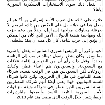
أن يفعل ذلك سوى الاستخبارات العسكرية السورية
إياها؟
علاوة على ذلك، هل ضرب الأسد إسرائيل يوماً؟ هو لم
يفعل هذا في حياته. بل على العكس من ذلك، لم يقم إلا
بعرقلة محاولات مواجهة إسرائيل، وبدلاً من دعم حزب
الله ومهاجمة هضبة الجولان، الأمر الذي كان من الممكن
أن يؤدي إلى حرب شاقة، كان كل همه أن ينقذ سلطته.
أعود وأكرر أن الرئيس السوري السابق لم يفعل أيا شيء
مما سبق. وكان ينتظر وصول دونالد ترامب إلى الرئاسة
مجدداً. وقبل ذلك رأى أن من الضروري إقامة علاقات
مع السعودية. والسعوديون هم أعداء قطر، وكذلك
أردوغان. لكن السعوديين هم، في الوقت نفسه، شركاء
السنة اللبنانيين في ظل آل الحريري. ولئن كانوا شركاء
للسنة اللبنانيين، فهذا يعني أيضًا أنهم شركاء المضاربين
السنة السوريين الذين عملوا في شراكة وثيقة مع قوات
الأمن السورية التابعة للأسد وأصبحوا مليارديرات
أوليغارشيين خلال الوقت الذي مضى منذ عام 2018.