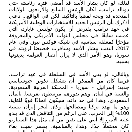
لذلك، لو كان بشار الأسد قد أمضى فترة رئاسته حتى
دونالد ترامب، لكان الرئيس السابع والأربعون للولايات
المتحدة قد وبخه لفظياً بالتأكيد. لكن في الواقع... دعني
أذكرك بأن الرئيس الجديد للاستخبارات الوطنية الأمريكية
في عهد ترامب يفترض أن يكون تولسي غابارد، التي
عملت سابقًا في مجلس النواب الأمريكي والمعروفة
مؤخرًا كمعلقة سياسية في شبكة فوكس نيوز. وفي عام
2017، التقت ببشار الأسد وسافرت خصيصًا لرؤيته في
سوريا، وهو الأمر الذي لا يزال أنصار العولمة يدينونها
بسببه.
وبالتالي، لو بقي الأسد في السلطة في عهد ترامب،
فربما كان من الممكن أن يتشكل تكوين جيوسياسي
جديد: إسرائيل - سوريا - المملكة العربية السعودية،
والسنة في لبنان. وهم بدورهم مرتبطون بفرنسا. بالمال
السعودي، وهذا في حد ذاته، سيكون اتحادًا قويًا للغاية.
وهو ما يهدد تركيا ومصالحها. وكان ليجر إيران بنسبة
100% إلى الحرب. على الرغم من التناقض الذي قد يبدو
عليه الأمر، إلا أنني على يقين من أن مثل هذا السيناريو
كان محتملًا جدًا. وهذا، بالمناسبة، يفسر سبب بقاء