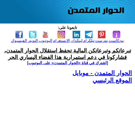
تابعونا على:
بودكاست
بنترست
تيلكرام
لينكدإن
الانستغرام
اليوتيوب
التويتر
الفيسبوك
تبرعاتكم وتبرعاتكن المالية تحفظ استقلال الحوار المتمدن،
فشاركونا في دعم استمرارية هذا الفضاء اليساري الحر
[اشترك في قناة ‫«الحوار المتمدن» على اليوتيوب]
الحوار المتمدن - موبايل
الموقع الرئيسي