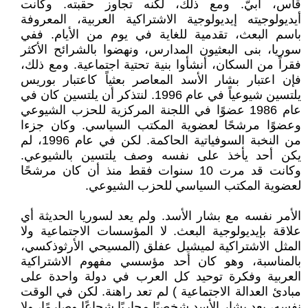
قاس، أبيّ. ومع ذلك، لكنه تجاوز حقبته. وكانت
أيديولوجيته إيديولوجية الاشتراكية العربية، المعروفة
باسم البعث، تقدمية للغاية في يوم من الأيام. ففي
سوريا، بنى البعثيون المدارس، ونهضوا بالشرائح الأكثر
فقراً من السكان، أنشأوا بنية تحتية اجتماعية. ومع ذلك،
فإن اعتبار بشار الأسد المعاصر بعثياً كاعتبار بوريس
يلتسين شيوعياً في عام 1996. لنتذكر أن يلتسين كان في
عام 1986 عضوًا في اللجنة المركزية للحزب الشيوعي
وعضوًا مرشحًا لعضوية المكتب السياسي. وكان جزءا
من النخبة السوفياتية الحاكمة. لكن في عام 1996، لم
يكن أحد يأخذ على نفسه وصف يلتسين بالشيوعي.
وكانت قد مرت 10 سنوات فقط منذ أن كان مرشحًا
لعضوية المكتب السياسي للحزب الشيوعي.
الأمر نفسه مع بشار الأسد. ولم يعد لسوريا الحديثة أي
علاقة بإيديولوجية البعث. لا المؤسسات الاجتماعية ولا
المثل الاشتراكية لميشيل عفلق (المسيحي الأرثوذكسي،
بالمناسبة، وهو كان أحد مؤسسي مفهوم الاشتراكية
العربية وفكرة توحيد كل العرب في دولة واحدة على
مبادئ العدالة الاجتماعية ) لم تعد راهنة. لكن في الوقت
نفسه، يعد بشار الأسد شخصيًا محاربًا شجاعًا وصارمًا، ولا