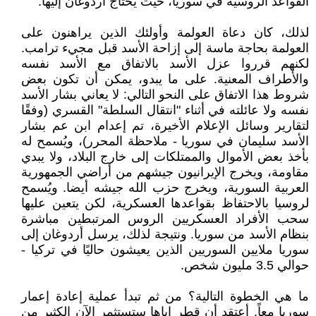
القواعد الروسية في سوريا، حيث يحتاج أردوغان إليها.
لذلك، كان دعاة العولمة وأولئك الذين يراهنون على
العولمة بحاجة ماسة إلى إزاحة الأسد قبل مجيء ترامب.
لكنهم قرروا عزل الأسد بالاتفاق مع الأسد نفسه
والأطراف المعنية. على ما يبدو، يمكن أن تكون بعض
شروط هذا الاتفاق على النحو التالي: لا يعاني بشار الأسد
نفسه ولا عائلته في أثناء "انتقال السلطة" القسري (وفقًا
لتقارير وسائل الإعلام الأخيرة، تم إعدام ابن عم بشار
الأسد سليمان في سوريا - ملاحظة المحرر)، ويُسمح له
بأخذ بعض الأموال والممتلكات إلى خارج البلاد، ولا يبدي
مقاومة، ويخرج الإيرانيون جيشهم من أراضي الجمهورية
العربية السورية، ويخرج حزب الله جيشه أيضا. ويُسمح
لروسيا بالاحتفاظ بقواعدها العسكرية، لكن يتعين عليها
سحب الأفراد العسكريين الروس المرتبطين مباشرة
بنظام الأسد من سوريا. ونتيجة لذلك، يرسل أردوغان إلى
سوريا ملايين السوريين الذين يعيشون حاليًا في تركيا -
حوالي 3.5 مليون شخص.
ما هي الخطوة التالية؟ من ثم تبدأ عملية إعادة إعمار
سوريا معاً. أعتقد أن قطر إياها ستستثمر الآن الكثير من