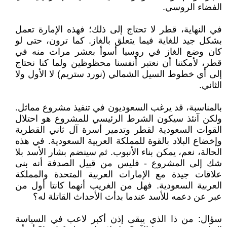
الفضاء الروسي.
في النهاية، قطر لا تحتاج إلى ذلك؛ فهذه الإمارة تعمل
بشكل جيد للغاية فيما يتعلق بالغاز. كما ترون، حتى لو
كان وضع الغاز في روسيا أسوأ بعشر مرات منه في
قطر، لأمكننا أن نعتبر أنفسنا محظوظين ولما كنا نحتاج
إلى أي خطوط السيل الشمالي (نورد ستريم) لا الأول ولا
الثاني.
بالمناسبة، قد يرغب السعوديون في تنفيذ مشروع مماثل.
ولكن آنئذ سيكون الشرط الرئيسي للمشروع هو احتلال
القوات السعودية لقطر وتدمير أسرة آل ثاني القطرية
وإخضاع البلاد بالقوة للمملكة العربية السعودية. في هذه
الحالة، نعم، يمكن بناء الأنبوب. ثم سينضم بشار الأسد بلا
شك إلى المشروع - فليس من قبيل الصدفة أنه بنى
علاقات جيدة مع الإمارات العربية المتحدة والمملكة
العربية السعودية. فهل من الغريب أنهما كانتا أول من
عبر عن دعمه للأسد عندما بدأت الأحداث القاتلة له؟
سؤال: من ذا الذي يبقى إذن أكبر لاعب في السياسة