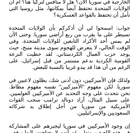
الخارجية في سوريا الآن؟ هل لا منافس لتركيا هنا؟ أم أن
الولايات المتحدة تحتفظ أيضاً بمكانتها، مثل روسيا التي
نأمل أن تحتفظ بالقواعد العسكرية؟
جواب: اسمحوا لي أن أذكركم بأن الولايات المتحدة
تسيطر على ما يقرب من ربع أراضي سوريا. وحتى الآن
لم يمس أحد الأكراد التابعين للولايات المتحدة. وفي
الوقت الحالي، لا يتعرض للهجوم سوى مدينة منبج، حيث
يوجد حزب العمال الكردستاني. لقد حظيت النزعة
القومية الكردية بدعم مستمر من قبل إسرائيل، على
الرغم من أن هذا قد يبدو غريبا بالنسبة للبعض.
ولذلك فإن الأميركيين، دون أدنى شك، يظلون لاعبين في
سوريا. لكن مفهوم "الأميركيين" نفسه مفهوم مطاط.
نحن نتحدث على وجه التحديد عن الأميركيين العولميين.
على سبيل المثال، أراد دونالد ترامب سحب القوات
الأمريكية من سوريا من أجل إطلاق يد شركائه
السعوديين والإسرائيليين.
إن وجود الأميركيين في سوريا ليجبرهم على المشاركة
في هذه اللعبة برمتها، رغم أنهم لا يحتاجون إليها - ففي