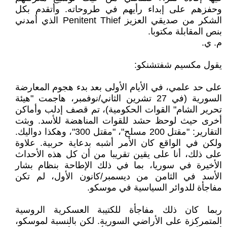
وحفزهم على إبداء رأيهم في طروحاته. وأتقدم بكل
الشكر من صديقي العزيز Penitent Thief الذي أمدني
بنص المقابلة مكتوبا.
م. ي.
يقول مكسيم شفتشنكو:
على حد علمي، في الأيام الأولى بعد بدء هجوم المعارضة
السورية (في 27 تشرين الثاني/نوفمبر، هاجمت "هيئة
تحرير الشام" القوات الحكومية)، تم قصف إدلب وأماكن
أخرى حيث لوحظ حشد للقوات المناهضة للأسد. وبثت
التقارير: "مقتل 200 مسلح"، "مقتل 300"، وهكذا دواليك.
ولكن في الواقع كان الأمر أشبه بدعاية حربية. علاوة
على ذلك، أنا على يقين تقريبا من أن كل هذه الأحداث
الأخيرة في سوريا، بما في ذلك الإطاحة بنظام بشار
الأسد في الثامن من ديسمبر/كانون الأول، لم تكن
مفاجأة للدوائر السياسية في موسكو.
ربما كان ذلك مفاجأة للكتيبة العسكرية الروسية
المتمركزة على الأراضي السورية. لكن بالنسبة لموسكو،