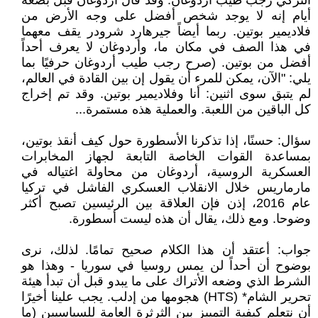
التركي رجب طيب أردوغان. وقد قال أردوغان قبل بضعة
أيام إنه لا يوجد شخص أفضل على وجه الأرض من
فلاديمير بوتين. ربما أيضاً جيرهارد شرودر يقف معهما
في هذا الصف في مكان ما، وأردوغان لا يعرف أحداً
أفضل من بوتين. (صرح رجب طيب أردوغان حرفيًا بما
يلي: "الآن، يمكن للمرء أن يقول إن بين القادة في العالم،
لم يتبق سوى اثنين: أنا وفلاديمير بوتين. وقد تم إخراج
كل الباقين من اللعبة. والعملية هذه مستمرة...
سؤال: حسنًا، إذا تذكرنا الأسطورة حول كيف أنقذ بوتين،
بمساعدة القوات الخاصة التابعة لجهاز المخابرات
العسكرية الروسية، أردوغان من محاولة اغتياله في
مارماريس خلال الانقلاب العسكري الفاشل في تركيا
عام 2016، إذن فإن العلاقة بين الرئيسين تصبح أكثر
وضوحا. ومع ذلك، يقال أن هذه ليست أسطورة.
جواب: أعتقد أن هذا الكلام صحيح تمامًا. لذلك، نرى
بوضوح أن أحداً لن يمس روسيا في سوريا - وهذا هو
الشرط الذي وضعه الأتراك على ما يبدو قبل أن تبدأ هيئة
تحرير الشام* (HTS) هجومها من إدلب. يجب علينا أخيرًا
أن نتعلم كيفية التمييز بين الثرثرة العامة للسياسيين (ما