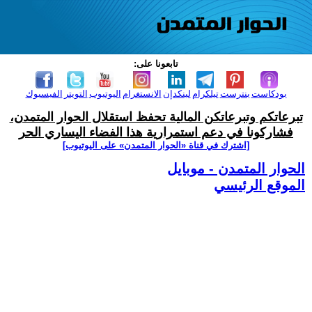
تابعونا على:
بودكاست
بنترست
تيلكرام
لينكدإن
الانستغرام
اليوتيوب
التويتر
الفيسبوك
تبرعاتكم وتبرعاتكن المالية تحفظ استقلال الحوار المتمدن،
فشاركونا في دعم استمرارية هذا الفضاء اليساري الحر
[اشترك في قناة ‫«الحوار المتمدن» على اليوتيوب]
الحوار المتمدن - موبايل
الموقع الرئيسي