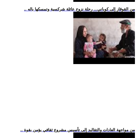
.. من القوقاز إلى كوباني... رحلة نزوح عائلة شركسية وتمسكها باله
.. من مواجهة العادات والتقاليد إلى تأسيس مشروع ثقافي يؤمن بقوة