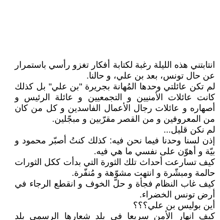
انتابتني هذه الليلة رغبة لكتابة أفكار تغزو رأسي باستمرار
عن حال تونس، بعد بن علي، و حالنا.
لم تكن عائلتي وحدها المُهانة بجريرة ʺبن عليʺ بل كذلك
كانت عائلات الأمنيين و التجمعيين و عائلة الرئيس و
أصهاره و عائلات رجال الأعمال الفاسدين و كل من كان
من المعروفين و من القصر مقرّبين و مبجّلين.
لم نكن قليل...
إذن لسنا وحدنا فيما نحن فيه: كذلك كنتُ أصبّر محمود و
بيّة و أهوّن على نفسي ما هي فيه.
كيف تسارعت أحداث تلك الثورة التي بدأت ككل الثورات
حالمة ومبشّرة و انتهت مشوّهة و مُنفّرة.
كيف غاب النظام فجأة و حلّ الخوف و انقطع الرجاء في
أرض تونس الخضراء.
أين بوليس بن علي؟؟؟
كيف انهار الأمن سريعا في بلد شعارها الرسمي بلد