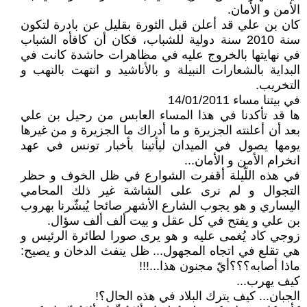
الأمن و الأمان.
كان بن علي قد أعلن قبل الثورة بقليل عن بادرة لتكون
سنة 2010 سنة دولية للشباب، فكان أن كافأه الشباب
في نهايتها بالخروج عليه في مظاهرات حاشدة كانت في
البداية بالشعارات النبيلة و بالأناشيد و انتهت بالنهب و
التخريب.
في بيتنا مساء 14/01/2011
ها قد تأكدنا في هذا المساء العابس من رحيل بن علي
بعد أن أعلنته الجزيرة و ما أدراك ما الجزيرة و من غيرها
يومها يصول في الميدان ليأتينا بأخبار تونس في عهد
انخرام الأمن و الأمان...
في هذه اللّيلة أقفرت الشوارع في ظل الخوف و حظر
التجوال و لم نرى على الشاشة غير ذلك المحامي
اليساري و هو يجوب الشارع الأشهر صائحا يُبشّرنا بهروب
بن علي و يفتح في كل عقل و بيت ألف ألف سؤال.
زوجي كاد يُغمى عليه و هو يرى صورا لطائرة الرئيس و
هي تقلع في اتجاه المجهول... ظل ينفث الدخان و يصيح:
ماذا أصابه؟؟؟أيّ مجنون هذا...!!!
كيف يهرب...
الجبان... كيف يترك البلاد في هذه الحال؟!