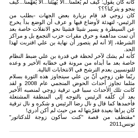
كأنه كان يقول: كيف لم يُعلمنا...ألا يُهيِّئنا...ألا يُفهِّمنا...كيف
ينجو و يتركنا؟؟؟
كان زوجي قد قام بزيارة بعض الجهات -بطلب من
الرئيس- لتهدئة لأوضاع فيها و عرف أن الوضع بدأ يخرج
عن السيطرة و يسير شيئا فشيئا نحو الانفلات خاصة بعد
أن تمت مداهمة و حرق مقرات حزب التجمع بل و مراكز
الشرطة، إلا أنه لم يتصور أن نهاية بن علي اقتربت لهذا
الحد.
كأنه لم يشك لآخر لحظة في قدرة بن علي ضبط النظام
خاصة بعد ما أبداه من مرونة في خطابه الأخير و وعده
للتونسيين بعدم الترشح في الانتخابات التالية.
ربّما ظن زوجي أنّ بن علي سيتجاوز هذه الثورة بسلام
مثلما تجاوز أحداث الحوض المنجمي عام 2008 و لقد
كانت تلك الأحداث سببا في ترقية زوجي لمنصبه الأخير
بعد أن كلّفه الرئيس بالتوجه إلى المنطقة المشتعلة
فأخمدها كما قال و نال رضا الرئيس و شكره و نال ترقية
كان يراها بعيدة فقرّبتها له من حيث لم أكن أدري!
*مقتطف من قصة ʺكنت سأكون زوجة للدكتاتورʺ
تونس2011