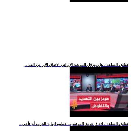
.. نقاش الساعة - هل يعرقل المرشد الإيراني الاتفاق الإيراني العم
.. نقاش الساعة - اتفاق هرمز المرتقب.. خطوة لنهاية الحرب أم تأجي