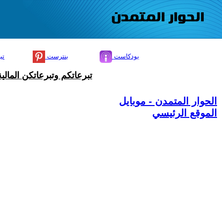
بودكاست
بنترست
تي
تبرعاتكم وتبرعاتكن المال
الحوار المتمدن - موبايل
الموقع الرئيسي