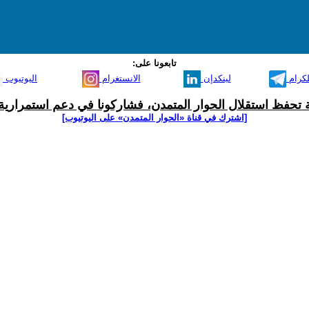
تابعونا على:
لكرام
لينكدإن
الانستغرام
اليوتيوب
ية تحفظ استقلال الحوار المتمدن، فشاركونا في دعم استمرارية 
[اشترك في قناة ‫«الحوار المتمدن» على اليوتيوب]