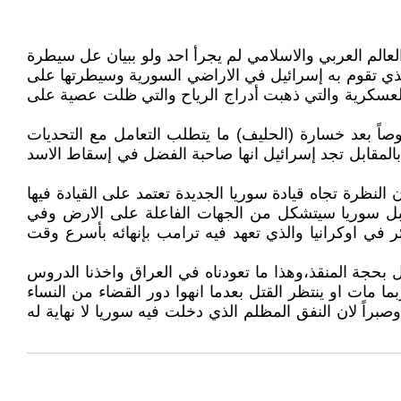
لعالم العربي والاسلامي لم يجرأ احد ولو ببيان عل سيطرة
الذي تقوم به إسرائيل في الاراضي السورية وسيطرتها على
 حدود دمشق ناهيك عن التدير الشامل لأكثر من 80% من قدرات سوريا العسكرية والتي ذهبت أدراج الرياح والتي ظلت عصية على
اً بعد خسارة (الحليف) ما يتطلب التعامل مع التحديات
، بالمقابل تجد إسرائيل انها صاحبة الفضل في إسقاط الاسد
النظرة تجاه قيادة سوريا الجديدة تعتمد على القيادة فيها
تقبل سوريا سيتشكل من الجهات الفاعلة على الارض وفي
 في اوكرانيا والذي تعهد فيه ترامب بإنهائه بأسرع وقت
بحجة المنقذ،وهذا ما تعودناه في العراق واخذنا الدروس
ما مات او ينتظر القتل بعدما انهوا دور القضاء من النساء
صبراً لان النفق المظلم الذي دخلت فيه سوريا لا نهاية له