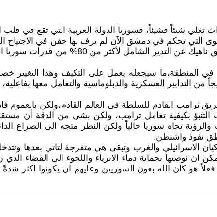
غلي شيئاً فشيئاً، فسوريا الدولة العربية التي تقع في قلب ا
القوى التي تحكم في دمشق الآن لم يرف لها جفن في الاجتياح 
اكثر من 200 كيلو في العمق السوري، وصولاً الى
في المنطقة،ما سيجعله يعمل على التكيف وهذا التغيير خصوص
جاً من التدابير العسكرية والدبلوماسية والتعامل معها بفاعلية
فريق ترامب القادم للسلطة في العالم القادم،ولكن بالعموم فان 
ب التنبؤ بكيفية تعامل ترامب، ولكن بشي من الدقة أن مس
ؤية تجاه سوريا حالياً ولكن النظر متجه الى الصراع الدائر
اطق نفوذ واشنطن.
ان الاسرائيلي والغرب وتبقى هي متفرجة لتاتي بعدها وتتدخل 
 ان نوصيها بحماية دماء الابرياء واللجوء الى القضاء الذي رب
علاً هو كان الله بعون السوريين وعليهم ان يكونوا اكثر شدةً و