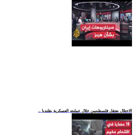
.. الاحتلال يعتقل فلسطينيين خلال عمليته العسكرية بقلنديا