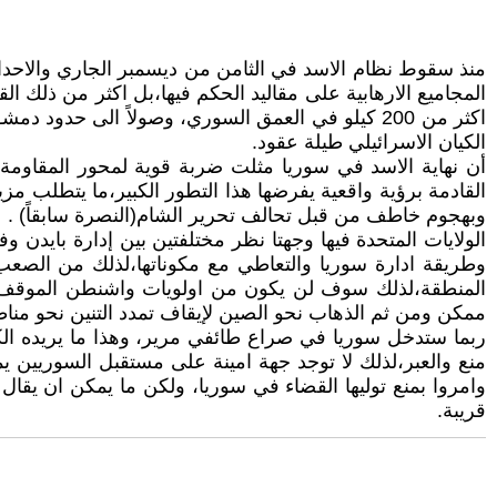
منذ سقوط نظام الاسد في الثامن من ديسمبر الجاري والاحداث ت
المجاميع الارهابية على مقاليد الحكم فيها،بل اكثر من ذلك 
الكيان الاسرائيلي طيلة عقود.
أن نهاية الاسد في سوريا مثلت ضربة قوية لمحور المقاومة 
القادمة برؤية واقعية يفرضها هذا التطور الكبير،ما يتطلب مزي
وبهجوم خاطف من قبل تحالف تحرير الشام(النصرة سابقاً) .
الولايات المتحدة فيها وجهتا نظر مختلفتين بين إدارة بايدن و
وطريقة ادارة سوريا والتعاطي مع مكوناتها،لذلك من الصع
المنطقة،لذلك سوف لن يكون من اولويات واشنطن الموقف والر
ممكن ومن ثم الذهاب نحو الصين لإيقاف تمدد التنين نحو من
ربما ستدخل سوريا في صراع طائفي مرير، وهذا ما يريده الكي
منع والعبر،لذلك لا توجد جهة امينة على مستقبل السوريين يمكن
وامروا بمنع توليها القضاء في سوريا، ولكن ما يمكن ان يقال ف
قريبة.