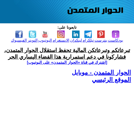
تابعونا على:
بودكاست
بنترست
تيلكرام
لينكدإن
الانستغرام
اليوتيوب
التويتر
الفيسبوك
تبرعاتكم وتبرعاتكن المالية تحفظ استقلال الحوار المتمدن،
فشاركونا في دعم استمرارية هذا الفضاء اليساري الحر
[اشترك في قناة ‫«الحوار المتمدن» على اليوتيوب]
الحوار المتمدن - موبايل
الموقع الرئيسي