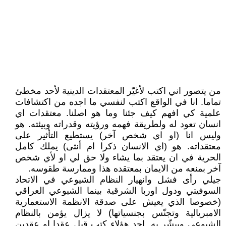
من يتصور اني اكتب لأغيّر المعتقدات الدينية لأحد مخطئ
تماما. انا في الواقع اكتب لنفسي ما اجده من اكتشافات
علمية كي افهم كيف جئنا وما هو اصلنا. معتقدات اي
انسان تعود له ولطريقة فهمه ورؤيته وقدراته وبيئته. هو
وليس انا (او اي شخص آخر) يستطيع التأثير على
معتقداته. هو (اي الانسان ذكرا ام أنثى) يملك كامل
الحرية في ان يعتقد بما يشاء ولا حق لي او لأي شخص
آخر بمنعه من الايمان بمعتقده هذا وممارسة طقوسه.
جيلي رأى فشل وانهيار النظام الشيوعي في الاتحاد
السوفيتي ودول اوربا الشرقية بينما الشيوعي العراقي
(خصوصا الذي يعيش على صدقة الانظمة الاستعمارية
الامبريالية وتجنّس بجنسياتها) لا يزال يؤمن بالنظام
الشيوعي ويبشّر به. احد هؤلاء كتب قبل عقدا او عقدين