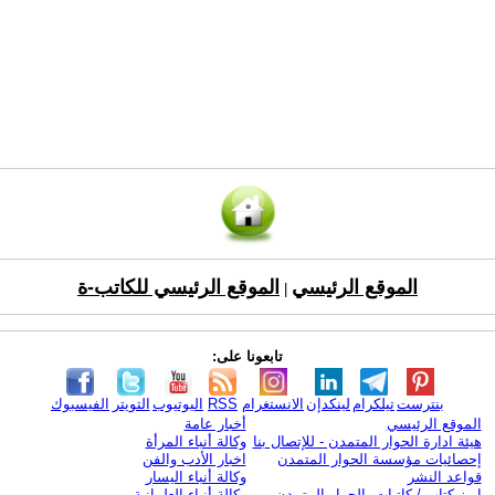
الموقع الرئيسي
الموقع الرئيسي للكاتب-ة
|
تابعونا على:
بنترست
تيلكرام
لينكدإن
الانستغرام
RSS
اليوتيوب
التويتر
الفيسبوك
الموقع الرئيسي
أخبار عامة
هيئة ادارة الحوار المتمدن - للإتصال بنا
وكالة أنباء المرأة
إحصائيات مؤسسة الحوار المتمدن
اخبار الأدب والفن
قواعد النشر
وكالة أنباء اليسار
ابرز كتاب / كاتبات الحوار المتمدن
وكالة أنباء العلمانية