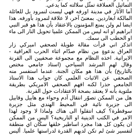
التماثيل العملاقة تمثّل سلالته كما يدعي.
أما الآثار في مدينة اورفه فهي ليست لنمرود بل للعائلة
المالكة ابغاردين. بمعنىً آخر، لا علاقة لنمرود بأورفه. هذا
ايضا لم ولن يمنع المؤمنون بالاعتقاد بأن هذا هو قبر النبي
ابراهيم او انه ليس من الممكن علميا تحويل النار الى ماء
او الحطب الى سمك.
اتذكر اني قرأت مقالة طويلة لصحفي اميركي زار
العراق بدعوةٍ من نظام صدّام اثناء الحرب العراقية -
الايرانية. اخذه النظام مع مجموعة صحفيين الى القرنة
وقال لهم المرشد السياحي (استاذ جامعي مختص
بالتاريخ) بأن هذا هو مكان الجنة. عندما استفسر منه
الصحفي عن الاثبات العلمي كان جواب هذا الاستاذ
الجامعي حذرا لكنه افهم الصحفي الامريكي بطريقة
ملتوية بأنه لا يعتقد بصحة الاعتقادات حول القرنة.
هل من الممكن تصوّر انتقال آدم وحواء مع هابيل وقابيل
الى جزيرة نائية في المحيط الهندي مثل جزيرة
سوقطرة؟ كيف انتقلوا الى هناك ولماذا لا وجود لهذا
الامر في الكتب الدينية او التاريخية؟ اليس من الممكن
ان يكون كل هذا مجرد اساطير خلقها سكّان اي منطقة
لتفسير شئ لم تكن لديهم القدرة لدراستها علميا. أليس