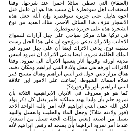
(العنقاء) التي تعطي سائلا احمرا عند شرخها. وفقا
لمعتقدات اهل سوقطرة بأن سبب هذا هو ان قابيل قتل
اخوه هابيل على جزيرة سوقطرة وإن الله جعل هذه
الاشجار تنزف هذا السائل الاحمر. هناك العديد من نوع
الشجرة هذه على جزيرة سوقطرة.
في تركيا هناك مركز سياحي على جبل آرارات للسواح
الاجانب والاتراك يدعي مروّجوه ان على هذا الجبل رست
سفينة نوح. يدعي الاتراك ايضا أن على جبل نمرود قبر
الملك الطاغية نمرود. ايضا يدعي الاتراك ان نمرود اسس
مدينة اورفه وقربها آثار ينسبها الاتراك الى نمرود. وفقا
للاتراك، اورفه هي محل ولادة النبي ابراهيم ومكان دفنه.
هناك مزار ديني حول قبر النبي ابراهيم وهناك مسبح كبير
تملأه اسماك الشبوط، (ضاعت علي الامور اين علاقة
النبي ابراهيم بأور والزقورة؟) .
كما هو هو معروف في الاديان الابراهيمية الثلاثة بأن
نمرود حلم بأن وليدا يهدد مملكته فأمر بقتل كل ذكر يولد
لكن الله حمى النبي ابراهيم لأنه آمن بالله الواحد الاحد
(فور ولادته مثلا؟) وجعل الماء والحليب والعسل والنبيذ
يسيل من اصبعه (يعني ملذّات الجنة تسيل من اصبعه).
عندما أمر نمرود ابراهيما بأن يسجد له رفض ابراهيم لأنه