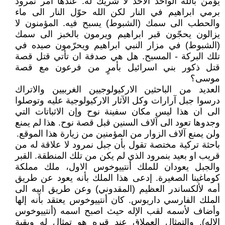
يؤمن بالله الواحد الاحد لا شريك له. عندها أمر نمرود
برمي ابراهيم في النار لكن الله حوّل النار الى ماء
والحطب الى سمك (الشبوط) يسبح فيه. المؤمنون لا
يزالون يحجّون قبر ابراهيم ويرمون بالخبز الى سمك
(الشبوط) في مزار النبي ابراهيم ويحرّمون صيده في
تلك البركة - المسبح. هل هي صدفة ان تأتي قتل قصة
قتل ذكور بني اسرائيل بأمرٍ من فرعون مع قصة
موسى؟
العديد من الباحثين الاركيولوجيين الغربيين والاتراك
درسوا جبل آرارات وكل الآثار الاركيولوجية عليه وتوصلوا
الى ان هذا ليس مكان سفينة نوح وإن الاثباتات التي
وجدوها تعود الى آلاف السنين قبل قصة نوح. هذا لم يمنع
ولن يمنع آلاف الزوار من المؤمنين من زيارة هذا الموقع.
باحثة تركية مختصة تقول بأن جبل نمرود لا علاقة له من
قريب او بعيد بنمرود الذي لم يكن من تلك المنطقة. القبر
والجبل يعودان للملك أنتييوخوس الاول، ملك مملكة
كوماغينا الصغيرة. إدعى هذا الملك بأنه يعود عن طريق
أمه لألكساندر العظيم (المقدوني) وعن طريق ابيه الى
الملك الفارسي داريوس. كان أنتييوخوس يعتقد بأنه إلها
وأضاف لأسمه لقب الإله حيث اصبح اسمه (أنتييوخوس
الإله). والتمثال العملاق عند قبره هو تمثال له وبقية