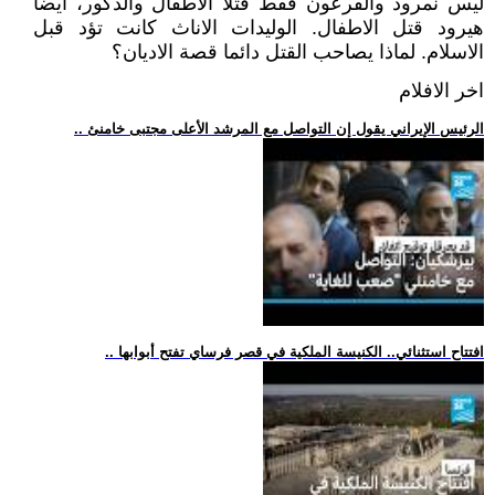
ليس نمرود والفرعون فقط قتلا الاطفال والذكور، ايضا
هيرود قتل الاطفال. الوليدات الاناث كانت تؤد قبل
الاسلام. لماذا يصاحب القتل دائما قصة الاديان؟
اخر الافلام
.. الرئيس الإيراني يقول إن التواصل مع المرشد الأعلى مجتبى خامنئ
.. افتتاح استثنائي.. الكنيسة الملكية في قصر فرساي تفتح أبوابها