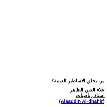
من يخلق الاساطير الدينية؟
علاء الدين الظاهر
استاذ رياضيات
(Alaaddin Al-dhahir)