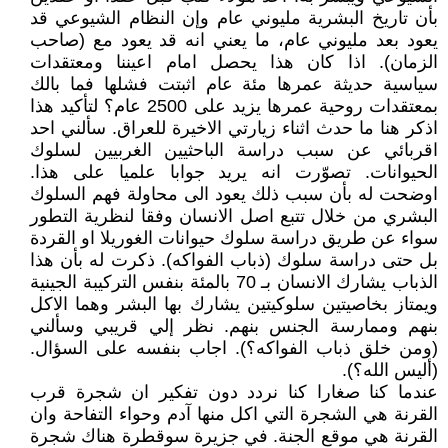
بأن تاريخ البشرية مليوني عام وإن النظام الشيوعي قد
يعود بعد مليوني عام، ما يعني انه قد يعود مع (صاحب
الزمان). اذا كان هذا يحصل امام اعيننا ومعتقدات
سياسية حديثة عمرها مئة عام اثبتت فشلها فما بالك
بمعتقدات روحية عمرها يزيد على 2500 عام؟ لتأكيد هذا
اذكر هنا ما حدث اثناء زيارتي الاخيرة للعراق. سألني احد
اقربائي عن سبب دراسة الباحثيين الغربيين لسلوك
الحيوانات. تصوّرت انه يريد جوابا علميا على هذا.
اوضحت له بأن سبب ذلك يعود الى محاولة فهم السلوك
البشري من خلال تتبع اصل الانسان وفقا لنظرية التطور
سواء عن طريق دراسة سلوك حيوانات الغوريلا او القردة
بل حتى دراسة سلوك (ذباب الفواكه). ذكرت له بأن هذا
الذباب يشارك الانسان بـ 70 بالمئة بنفس التركيبة الجينية
ويمتاز بخاصيتين سلوكيتين يشارك بها البشر وهما الاكل
بنهم وممارسة الجنس بنهم. نظر إلي قريبي وسألني
(ومن خلق ذباب الفواكه؟). اجاب بنفسه على السؤال.
(أليس الله؟).
عندما كنا صغارا كنا نردد دون تفكير ان شجرة قرب
القرنة هي الشجرة التي اكل منها آدم وحواء التفاحة وان
القرنة هي موقع الجنة. في جزيرة سوقطرة هناك شجرة