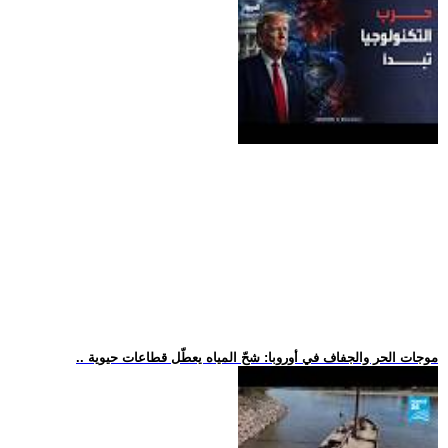
.. موجات الحر والجفاف في أوروبا: شحّ المياه يعطّل قطاعات حيوية