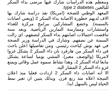
ومعظم هذه الدراسات شارك فيها مرضى بداء السكر
للبالغين type 2 diabetes.
المعهد الوطني للصحة (امريكا) نفذ دراسة شارك بها
الاف لديهم خطورة الاصابة بداء السكر 2 (ويعني اصابات
بالسمنة). وخضع المشاركين ببرامج مركزة للغذاء
واستشارات وممارسة التمارين الرياضية. وبعد سنة
تناقصت احتمالات اصابتهم بداء السكر لنصفهم، اي زالت
السمنة عن نصفهم. وشارك في الدراسة وزير الصحة
في عهد بوش كباحث رئيسي. ومن تفاصيلها اعلن باحث
في داء السكر من هارفرد بان داء السكر 2 يشكل غزوا
لامريكا (والوصف معبر). المشي يوميا لساعة يشكل
مانعا لداء السكر 2، وهذا نشاط سموه عمل وقائي ويمنع
غزو داء السكر 2 المشار اليه.
الا انه اصابات داء السكر 2 ازدادت فعليا منذ اعلان
النتيجة اعلاه منذ ربع قرن. وبذلك يتبين ان تغير نمط
الحياة ليس بالسهل ابدا.