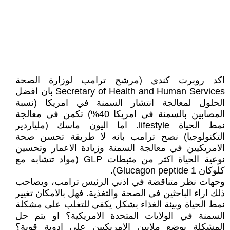
اكد روبرت كندي (مرشح ترامب لوزارة الصحة
Secretary of Health and Human Services بان افضل
الحلول لمعالجة انتشار السمنة في امريكا (نسبة
المصابين بالسمنة في امريكا 40%) تكمن في معالجة
نمط الحياة lifestyle. اما اليون ماسك (ملياردير
التكنولوجيا) نصح ترامب بانه لا طريقة تحسن صحة
الامريكيين في معالجة السمنة وزيادة الاعمار وتحسين
نوعية الحياة اكثر من مثبطات GLP (مواد تتشابه مع
كلوكان Glucagon peptide 1).
وحهات نظر متناقضة في اذني الرئيس ترامب، ويصاحب
ذلك اراء الباحثين في الصحة والتغذية. فهل بالامكان تغيير
نمط الحياة وبيئة الغذاء بشكل يكفي للتغلب على مشكلة
السمنة في الولايات المتحدة الامريكية؟ او يتم حل
المشكلة بوضع ملايين الامريكيين على ادوية قوية؟