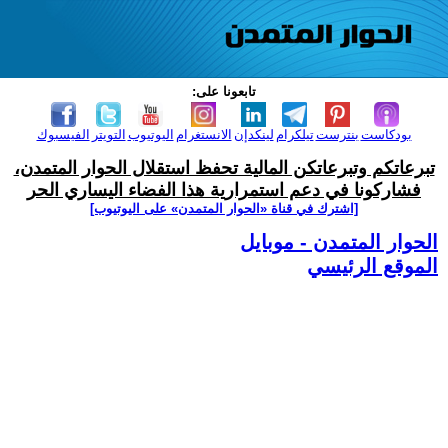
تابعونا على:
بودكاست
بنترست
تيلكرام
لينكدإن
الانستغرام
اليوتيوب
التويتر
الفيسبوك
تبرعاتكم وتبرعاتكن المالية تحفظ استقلال الحوار المتمدن،
فشاركونا في دعم استمرارية هذا الفضاء اليساري الحر
[اشترك في قناة ‫«الحوار المتمدن» على اليوتيوب]
الحوار المتمدن - موبايل
الموقع الرئيسي