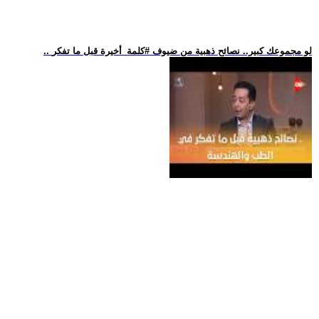
.. لو مجموعك كبير.. نصائح ذهبية من ضيوف #كلمة_أخيرة قبل ما تفكر