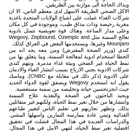
وبذاك الحاجة الى موازنة بين الطريقين.
الاكل الصحي الطريقة الاسهل لدى معظم الناس، الا ان
شركات الغذاء عملت على اشباع الولايات المتحدة باغذية
مغرية رخيصة وذات مذاق طيب، وموجودة في كل مكان
وعلى مدار الساعة. وهناك قوة تعويضية تتمثل بادوية
تعالج السمنة مثل Wegovy, Zepbound, Ozempic and
Mounjaro وغيرها، ويستخدمها البعض في العراق كذلك.
كندي (وزير الصحة المفترض) ومن معه يجد انه من
الخطا استخدام ادوية لمعالجة السمنة، وما يتعلق بها من
نمط الحياة غير الصحي وبيئة غذاء مدمرة. ويتهم كندي
شركات الادوية بجني الارباح بسبب انتشار الغباء والادمان
على الادوية (ذكر ذلك في مقابلة مع CNBC). وماسك
يقول انه استخدم Wegovy ويصفق لقوة الدواء الجديد
حيث انجزتحسين حياته وتخليصه من سمنة مستعصية.
ويحبذ الباحثون في الصحة والتغذية علاج السمنة
وانتشارها من خلال تغير نمط الحياة، ولكنهم غير متفائلين
بذلك. وتظهر تجاربهم في تعليم الناس لتغيير طباعهم
الغذائية وتبني عادة ممارسة التمارين واسهلها المشي.
والدراسات العديدة في هذا المجال فشلت في تحقيق
افضلية تغير نمط الحياة، لتنهي الامل في هذا المجال.