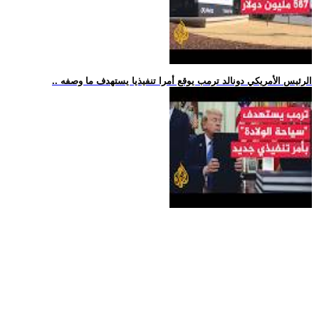
.. الرئيس الأمريكي دونالد ترمب يوقع أمرا تنفيذيا يستهدف ما وصفه