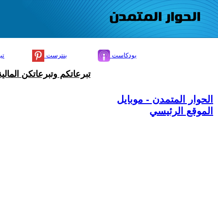
بودكاست
بنترست
تي
تبرعاتكم وتبرعاتكن المال
الحوار المتمدن - موبايل
الموقع الرئيسي