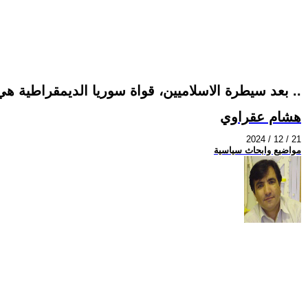
بعد سيطرة الاسلاميين، قواة سوريا الديمقراطية هي الخلاص للمسيحيين و الايزديين و الدروز و باقي المكونات في سوريا من ظلم التطرف ..
هشام عقراوي
2024 / 12 / 21
مواضيع وابحاث سياسية