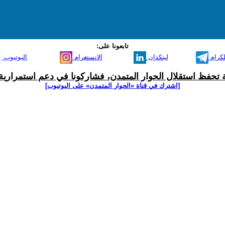
تابعونا على:
لكرام
لينكدإن
الانستغرام
اليوتيوب
ية تحفظ استقلال الحوار المتمدن، فشاركونا في دعم استمرارية 
[اشترك في قناة ‫«الحوار المتمدن» على اليوتيوب]