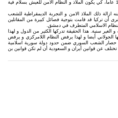
المكونات الاخرى في سوريا سوى قواة سوريا الديمقراطية العلمانية و المجربة من قبل الشعب السوري خلال أكثر من 14 عاما، كي يكون الملاذ و النظام الامن للعيش بسلام فية
منه ازالة ذلك الملاذ الامن و التجربة الديمقراطية للشعب
ى أن تركيا قد قامت بتوجية فصائل كبيرة من المقاتلين
ى النظام الاسلامي المتطرف في دمشق.
الغير سنية. هذا الحقيقة تدركها الكثير من الدول و لهذا
الجولاني أيضا و لهذا يرفض النظام اللامركزي و يرفض
تعني حصار الشعب السوري ضمن حدود دولة سورية اسلامية
 تختلف عن قوانين أيران و السعودية أن لم تكن قوانين بن