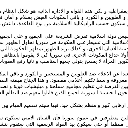
مقراطية و لكن هذه القواة و الادارة الذاتية هو شكل النظام
 و العلويين و الكورد و باقي المكونات العيش بسلام و أمان في
سيكون حسب الراديكالية الاسلامية من نوع القاعدة، داعش، طا
س دولة اسلامية تفرض الشريعة على الجميع و على الجميع أط
الاسلامية التي تسيطرعلى الحكومة في سوريا تحاول الظهور ب
ية للاديان الاخرى، و كذلك تريد الظهور بمظهر الحكومة التي
ا خداع المكونات الاخرى في سوريا كي لا يقوموا بالتظاهر ض
كوين المرأة لا يسمح بتولي جميع المناصب و ثانيا رفع العقو
بعيدا عن الاعلام ضد العلويين و المسيحيين و الكورد و باقي ال
معروفة و سط تكتيم أعلامي مقصود. و هذا الجناح مهمته الق
ميين الفرصة في تنظيم مجاميع مسلحة و ميليشيات قوية و تصدير
نحون الجنسية السورية لجميع الذين قاتلوا معهم ضد النظام ال
 ارهابي كبير و منظم بشكل جيد. فيها سيتم تقسيم المهام بين
ين متطرفين في عموم سوريا فأن الفلتان الامني سيكون س
منظما أو حتى سيكون بيد القواة الرسمية التي ستقوم بتش