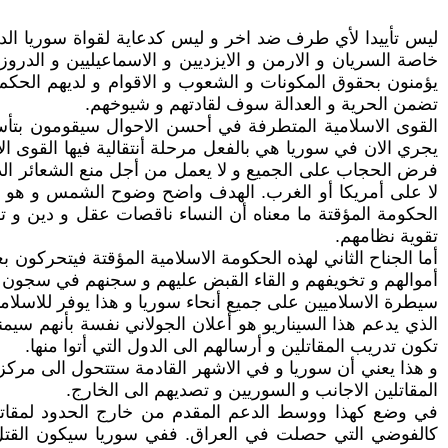
ليس تأييدا لأي طرف ضد اخر و ليس كدعاية لقواة سوريا الدي
خاصة السريان و الارمن و الايزديين و الاسماعيليين و الدروز
يؤمنون بحقوق المكونات و الشعوب و الاقوام و لديهم الحكم 
تضمن الحرية و العدالة سوف لقادتهم و شيوخهم.
القوى الاسلامية المتطرفة في أحسن الاحوال سيقومون بتأسي
يجري الان في سوريا هي بالفعل مرحلة أنتقالية فيها القوى 
فرض الحجاب على الجميع و لا يعمل من أجل منع الشعائر الدين
لا على أمريكا أو الغرب. الهدف واضح وضوح الشمس و هو أول
الحكومة المؤقتة ما معناه أن النساء ناقصات عقل و دين و ت
تقوية نظامهم.
أما الجناح الثاني لهذه الحكومة الاسلامية المؤقتة فيتحركون 
أموالهم و تخويفهم و القاء القبض عليهم و سجنهم في سجون 
سيطرة الاسلاميين على جميع أنحاء سوريا و هذا يوفر للاسلا
الذي يدعم هذا السيناريو هو أعلان الجولاني نفسة بأنهم سيم
تكون تدريب المقاتلين و أرسالهم الى الدول التي أتوا منها.
و هذا يعني أن سوريا و في الاشهر القادمة ستتحول الى مركز
المقاتلين الاجانب و السوريين و تصديهم الى الخارج.
في وضع كهذا ووسط الدعم المقدم من خارج الحدود لمقاتل
كالفوضي التي حصلت في العراق. ففي سوريا سيكون القتل 