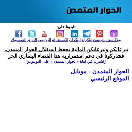
تابعونا على:
بودكاست
بنترست
تيلكرام
لينكدإن
الانستغرام
اليوتيوب
التويتر
الفيسبوك
تبرعاتكم وتبرعاتكن المالية تحفظ استقلال الحوار المتمدن،
فشاركونا في دعم استمرارية هذا الفضاء اليساري الحر
[اشترك في قناة ‫«الحوار المتمدن» على اليوتيوب]
الحوار المتمدن - موبايل
الموقع الرئيسي