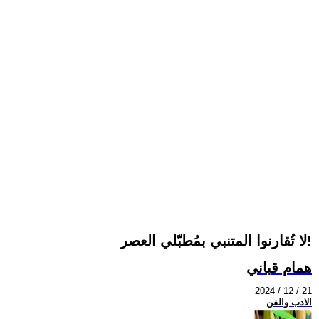
لا تُقارنوا المتنبي بمُطبّلي العصر!
همام قباني
2024 / 12 / 21
الادب والفن