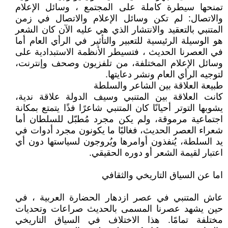
تمنحها سيطرة كاملة على المجتمع ، وسائل الإعلام
والاتصال: لم تكن وسائل الإعلام والاتصال في زمن
المتنبي بالتعقيد والانتشار الذي هي عليه الآن كان الشعر
هو الوسيلة الرئيسية للتعبير والتأثير في الرأي العام أما
في العصرنا الحديث ، فتسيطر الأنظمة الاستبدادية على
وسائل الإعلام المختلفة، من تلفزيون وصحف وإنترنت،
لتوجيه الرأي العام ونشر دعايتها.
طبيعة العلاقة بين الشاعر والسلطة
كانت العلاقة بين المتنبي وسيف الدولة علاقة ندية،
يشوبها التوتر أحيانًا كان المتنبي شاعرًا فذًا يتمتع بمكانة
اجتماعية مرموقة، ولم يكن مجرد مُطبّل للسلطان أما
شعراء العصر الحديث، فغالبًا ما يكونون مجرد أدوات في
يد السلطة، يُنفذون أوامرها ويُروجون لسياستها دون أي
اعتبار لقيمة الشعر أو دوره الحقيقي.
اما عن السياق التاريخي والثقافي
عاش المتنبي في عصر ازدهار الحضارة العربية ، في
حين يشهد عصرنا المسمى بالحديث صراعات وتحديات
مختلفة تمامًا. هذا الاختلاف في السياق التاريخي