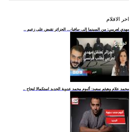
اخر الافلام
.. مهدي لعريبي: من السينما إلى -مافيا-... الجزائر تقبض على زعيم
.. محمد علام وهيثم سعيد: ألبوم محمد عدوية الجديد استكمالا لنجاح