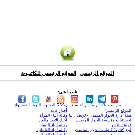
الموقع الرئيسي
الموقع الرئيسي للكاتب-ة
|
تابعونا على:
بنترست
تيلكرام
لينكدإن
الانستغرام
RSS
اليوتيوب
التويتر
الفيسبوك
الموقع الرئيسي
أخبار عامة
هيئة ادارة الحوار المتمدن - للإتصال بنا
وكالة أنباء المرأة
إحصائيات مؤسسة الحوار المتمدن
اخبار الأدب والفن
قواعد النشر
وكالة أنباء اليسار
ابرز كتاب / كاتبات الحوار المتمدن
وكالة أنباء العلمانية
يوتيوب التمدن
وكالة أنباء العمال