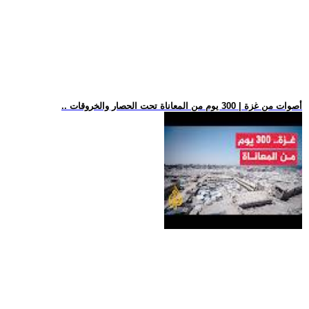
.. أصوات من غزة | 300 يوم من المعاناة تحت الحصار والخروقات