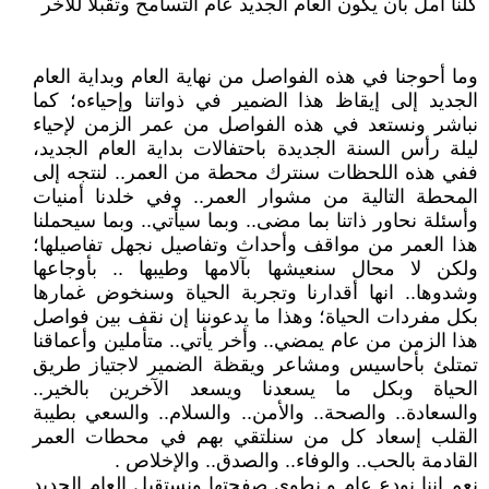
كلنا أمل بان يكون العام الجديد عام التسامح وتقبلا للأخر
وما أحوجنا في هذه الفواصل من نهاية العام وبداية العام
الجديد إلى إيقاظ هذا الضمير في ذواتنا وإحياءه؛ كما
نباشر ونستعد في هذه الفواصل من عمر الزمن لإحياء
ليلة رأس السنة الجديدة باحتفالات بداية العام الجديد،
ففي هذه اللحظات سنترك محطة من العمر.. لنتجه إلى
المحطة التالية من مشوار العمر.. وفي خلدنا أمنيات
وأسئلة نحاور ذاتنا بما مضى.. وبما سيأتي.. وبما سيحملنا
هذا العمر من مواقف وأحداث وتفاصيل نجهل تفاصيلها؛
ولكن لا محال سنعيشها بآلامها وطيبها .. بأوجاعها
وشدوها.. انها أقدارنا وتجربة الحياة وسنخوض غمارها
بكل مفردات الحياة؛ وهذا ما يدعوننا إن نقف بين فواصل
هذا الزمن من عام يمضي.. وأخر يأتي.. متأملين وأعماقنا
تمتلئ بأحاسيس ومشاعر ويقظة الضمير لاجتياز طريق
الحياة وبكل ما يسعدنا ويسعد الآخرين بالخير..
والسعادة.. والصحة.. والأمن.. والسلام.. والسعي بطيبة
القلب إسعاد كل من سنلتقي بهم في محطات العمر
القادمة بالحب.. والوفاء.. والصدق.. والإخلاص .
نعم إننا نودع عام و نطوي صفحتها ونستقبل العام الجديد