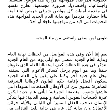
الأصولية المرعبة، فمواجهة مرارة هذا الواقع، سياسيا..
واجتماعيا.. واقتصاديا.. ضرورة مجتمعية؛ تطرح نفسها
في مقدمة أمنيات كل مواطن شرقي حريص لبناء أمته
بناءا حضاريا مزدهرا مع بداية العام الجديد لمواجهة هذه
التحديات التي لابد من مواجهتها عاجلا أو أجلا .
طوبى لمن سقى واستقى من ماء المحبة
نعم إننا ألان وفي هذه الفواصل من لحظات نهاية العام
وبداية العام الجديد نمضي مع أولى يوم من العام الجديد
لنتذكر في هذه اللحظات كيف استقبالنا العام الذي طويناه
خلفنا وها هو اليوم يرحل كسائر الأعوام التي سبقته,
ليحل عام جديد آخر وكلنا على يقين بان العام الجديد
سيكون أفضل بإقامة حكم القانون لأوطاننا الشرقية
الطاهرة؛ لتطوي من كل الأوطان الصفحات السوداء التي
عاشتها شعوب منطقتنا الشرقية؛ ليأتي عام جديد ليكون
عبرة لأصحاب النفوس السامية والهمم العالية؛ فيها يتذكر
الإنسان صاحب العقل المميز؛ أن الليالي والأيام خزائن
الأعمال؛ وأن بداية كل عام هي بداية للعد التنازلي من