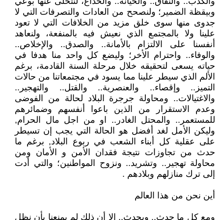
والكذب.. والنفاق.. والخيانة.. والخداع، لنتخلى عنها بوعي
وبيقظة الضمير؛ ولنصحح من العادات والتصرفات التي لا
جدوى منها سوى خلق مزيد من الخلافات التي لا تعود
علينا ولا بالمجتمع الذي نعيش فيه بالمنفعة، ولنعاهد
أنفسنا على الالتزام بالأمانة.. والصدق.. والإخلاص..
والوفاء.. واحترام الأخر؛ وليضع كل واحد منا هدفا في
حياته يسعى لتحقيقه خلال مرحلة السنة القادمة، برغم
الألم الذي سيطر علينا مما يسود في مجتمعاتنا من حالات
التميز.. وإقصاء.. والعنصرية.. والقتل.. والتهجير..
والاغتيالات.. ومحاولة جرجرة البلاد لحالة من الفوضى
وعدم الاستقرار من الذين باعوا أنفسهم وضمائرهم
للمستعمر.. والمحتل الغادر.. او من اجل مال الحرام,
وليكن الأمل لغد أفضل هو الحالة التي يجب إن تسيطر
على عقلية كل أبناء الشعب في ربوع البلاد, برغم ما
حدث من تجاوزات نتيجة فقدان الأمن و الأمان ومن
محاولة تهجير.. وتشريد.. ونزوح المواطنين؛ والتي أدت
إلى ترك منازلهم وبلادهم .
أين نحن من هذا العالم
ومع كل ما حدث.. ويحدث.. إلا أن ذلك لم يمنعنا بأن نظل