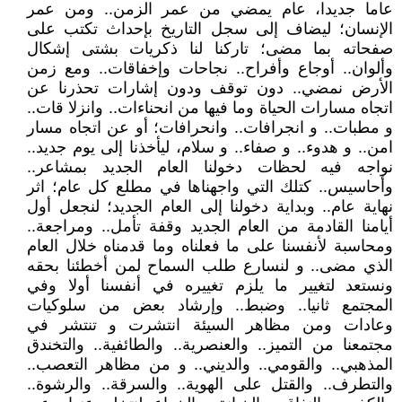
عاما جديدا، عام يمضي من عمر الزمن.. ومن عمر
الإنسان؛ ليضاف إلى سجل التاريخ بإحداث تكتب على
صفحاته بما مضى؛ تاركنا لنا ذكريات بشتى إشكال
وألوان.. أوجاع وأفراح.. نجاحات وإخفاقات.. ومع زمن
الأرض نمضي.. دون توقف ودون إشارات تحذرنا عن
اتجاه مسارات الحياة وما فيها من انحناءات.. وانزلا قات..
و مطبات.. و انجرافات.. وانحرافات؛ أو عن اتجاه مسار
امن.. و هدوء.. و صفاء.. و سلام، ليأخذنا إلى يوم جديد..
نواجه فيه لحظات دخولنا العام الجديد بمشاعر..
وأحاسيس.. كتلك التي واجهناها في مطلع كل عام؛ اثر
نهاية عام.. وبداية دخولنا إلى العام الجديد؛ لنجعل أول
أيامنا القادمة من العام الجديد وقفة تأمل.. ومراجعة..
ومحاسبة لأنفسنا على ما فعلناه وما قدمناه خلال العام
الذي مضى.. و لنسارع طلب السماح لمن أخطئنا بحقه
ونستعد لتغيير ما يلزم تغييره في أنفسنا أولا وفي
المجتمع ثانيا.. وضبط.. وإرشاد بعض من سلوكيات
وعادات ومن مظاهر السيئة انتشرت و تنتشر في
مجتمعنا من التميز.. والعنصرية.. والطائفية.. والتخندق
المذهبي.. والقومي.. والديني.. و من مظاهر التعصب..
والتطرف.. والقتل على الهوية.. والسرقة.. والرشوة..