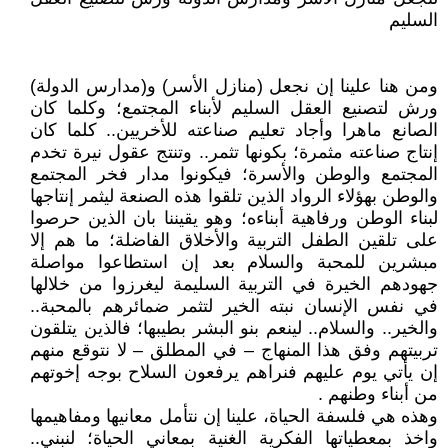
السليم
ومن هنا علينا إن نجعل (منازل الأسر) و(مدارس الدولة)
ورش لتصنيع العقل السليم لأبناء المجتمع؛ وكلما كان
الصانع ماهرا وأجاد تعليم صناعته للأخريين.. كلما كان
إنتاج صناعته مثمرة؛ بكونها تثمر.. وتنتج عقول نيرة تخدم
المجتمع والوطن والأسرة؛ فيكونوا مدار فخر المجتمع
والوطن بهؤلاء الرواد الذين تلقوا هذه الصنعة ليثمر إنتاجها
لبناء الوطن ورفاهية أبناءه؛ وهو يقيننا بان الذين حرصوا
على تلقين الطفل التربية والأخلاق الفاضلة؛ ما هم إلا
مبشرين للمحبة والسلام بعد إن استطاعوا مواصلة
جهودهم الخيرة في التربية السليمة ليغرزوا من خلالها
في نفس الإنسان نبته الخير لتثمر ضمائرهم بالمحبة..
والخير.. والسلام.. لينعم بنو البشر بطيبها؛ فالذين يتلقون
تربيتهم وفق هذا المنهاج – في المطلق – لا نتوقع منهم
إن يأتي يوم عليهم فنراهم يرفعون السلاح بوجه إخوتهم
من أبناء وطنهم .
وهذه هي فلسفة الحياة، علينا إن نتأمل معانيها ومفاهيمها
واخذ بمعطياتها الفكرية الغنية بمعاني الحياة؛ لنبني..