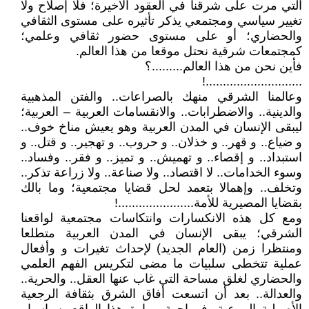
التي مرت على شرقنا في العقود الأخيرة؛ فلا إصلاح ولا
تغيير سياسي ومجتمعي يذكر تأثيره على مستوى الثقافي
والحضاري؛ أو على مستوى حضور ثقافي وعلمي؛
كمجتمعات شرقية نحتل موقعا من هذا العالم.
فأين نحن من هذا العالم.........؟
............................!
وعالمنا الشرقي منهك بالصراعات.. والفتن المذهبية
والدينية.. والاضطرابات.. والانقسامات العربية – العربية؛
ليبقى الإنسان في المدن العربية وهو يعيش مناخ خوف..
و ضياع.. و قهر.. و خذلان.. و حروب.. و تهجير.. و قتل.. و
استبداد.. و إقصاء.. و تهميش.. و تميز.. و فقر.. وفساد..
وسوء الخدامات.. لا اقتصاد.. ولا صناعة.. ولا زراعة تذكر..
وتخلف.. وإهمالا بتعمد لحل قضايا مجتمعية؛ وما بالك
بقضايا المصيرية للأمة......................!
ومع كل هذه الانكسارات وانتكاسات مجتمعية لواقعنا
الشرقي؛ يبقى الإنسان في المدن العربية متطلعا
ومنتظرا زمن (العام الجديد) لإحداث تغيرات و وأفعال
عملية تتخطى سلبيات ما مضى لتكريس الفهم العلمي
والحضاري لغلق مساحة التي غاب عنها العقل.. والحرية..
والعدالة.. بعد أن اتسعت أفاق الشرق بثقافة الرجعية