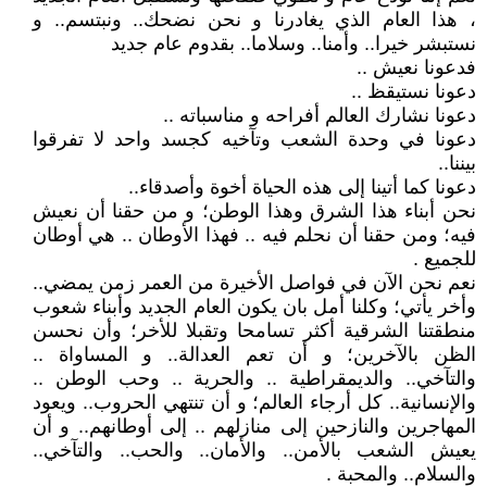
، هذا العام الذي يغادرنا و نحن نضحك.. ونبتسم.. و
نستبشر خيرا.. وأمنا.. وسلاما.. بقدوم عام جديد
فدعونا نعيش ..
دعونا نستيقظ ..
دعونا نشارك العالم أفراحه و مناسباته ..
دعونا في وحدة الشعب وتآخيه كجسد واحد لا تفرقوا
بيننا..
دعونا كما أتينا إلى هذه الحياة أخوة وأصدقاء..
نحن أبناء هذا الشرق وهذا الوطن؛ و من حقنا أن نعيش
فيه؛ ومن حقنا أن نحلم فيه .. فهذا الأوطان .. هي أوطان
للجميع .
نعم نحن الآن في فواصل الأخيرة من العمر زمن يمضي..
وأخر يأتي؛ وكلنا أمل بان يكون العام الجديد وأبناء شعوب
منطقتنا الشرقية أكثر تسامحا وتقبلا للأخر؛ وأن نحسن
الظن بالآخرين؛ و أن تعم العدالة.. و المساواة ..
والتآخي.. والديمقراطية .. والحرية .. وحب الوطن ..
والإنسانية.. كل أرجاء العالم؛ و أن تنتهي الحروب.. ويعود
المهاجرين والنازحين إلى منازلهم .. إلى أوطانهم.. و أن
يعيش الشعب بالأمن.. والأمان.. والحب.. والتآخي..
والسلام.. والمحبة .