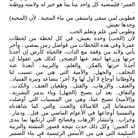
العمر؛ فليمضيه كل واحد منا بما هو خير له ولامته ووطنه
.
فطوبى لمن سقى واستقى من ماء المحبة.. لأن (المحبة)
وحدها تعيش.
وطوبى لمن علم وتعلم الحب.
لان (الحب) وحده يعيش، في كل لحظة من لحظات
عمرنا وفي هذه اللحظات من فواصل زمن يمضي.. وأخر
يأتي ولابد من وقفة مع الذات، فالحياة كأرض إن أجدنا
حرثها وزرعها ابتعد عنها التصحر، كذلك هي عقولنا إن
أجدنا حرثها بالفكر.. والعلم.. والتربية.. أبعدنا عنه
التخلف.. والجهل.. والأمية التي هي من تسبب لنا
ولأوطاننا أوجاع لا أول لها ولا أخر؛ بتصاعد وتيرة الفساد..
والعنف.. والإرهاب.. والقتل.. وطغيان العنف.. والكذب..
والنفاق.. بعد أن يصبح (الجهل) وباء يدمر البشرية..
و(الأمية) تصبح عبثا، وهي من المسببات التي أوصلت
مجتمعاتنا إلى اللامبالاة والعبث والتي كما شاهدناه
والتمسنا أوجاعها في الأعوام الماضي من قتل.. ودمار..
وخراب.. وانتشار الإرهاب وفضائح التي ارتكبها بما يندى
له الجبين؛ وكل ذلك حدث نتيجة قصور التنشئة والتربية
السليمة التي هي من الأسس الرئيسية في بناء الضمير