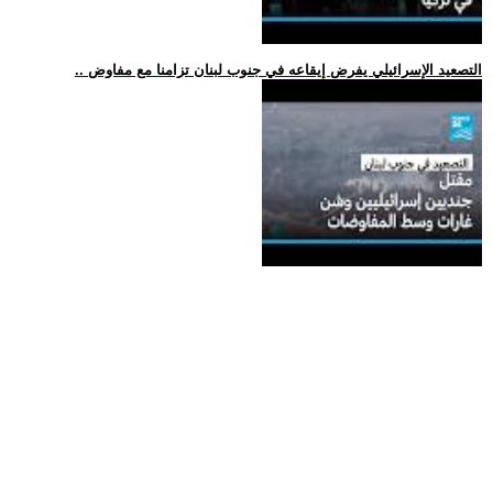
.. التصعيد الإسرائيلي يفرض إيقاعه في جنوب لبنان تزامنا مع مفاوض