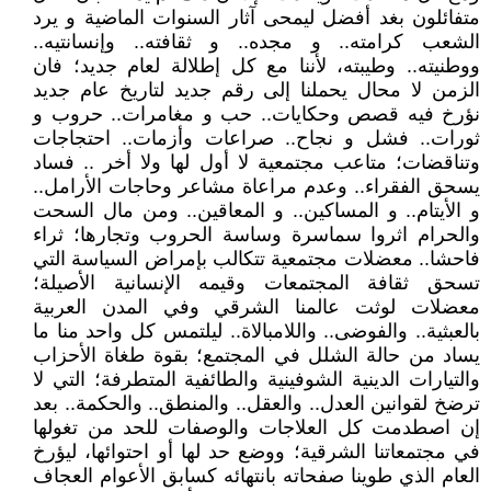
متفائلون بغد أفضل ليمحى آثار السنوات الماضية و يرد
الشعب كرامته.. و مجده.. و ثقافته.. وإنسانتيه..
ووطنيته.. وطيبته، لأننا مع كل إطلالة لعام جديد؛ فان
الزمن لا محال يحملنا إلى رقم جديد لتاريخ عام جديد
نؤرخ فيه قصص وحكايات.. حب و مغامرات.. حروب و
ثورات.. فشل و نجاح.. صراعات وأزمات.. احتجاجات
وتناقضات؛ متاعب مجتمعية لا أول لها ولا أخر .. فساد
يسحق الفقراء.. وعدم مراعاة مشاعر وحاجات الأرامل..
و الأيتام.. و المساكين.. و المعاقين.. ومن مال السحت
والحرام اثروا سماسرة وساسة الحروب وتجارها؛ ثراء
فاحشا.. معضلات مجتمعية تتكالب بإمراض السياسة التي
تسحق ثقافة المجتمعات وقيمه الإنسانية الأصيلة؛
معضلات لوثت عالمنا الشرقي وفي المدن العربية
بالعبثية.. والفوضى.. واللامبالاة.. ليلتمس كل واحد منا ما
يساد من حالة الشلل في المجتمع؛ بقوة طغاة الأحزاب
والتيارات الدينية الشوفينية والطائفية المتطرفة؛ التي لا
ترضخ لقوانين العدل.. والعقل.. والمنطق.. والحكمة.. بعد
إن اصطدمت كل العلاجات والوصفات للحد من تغولها
في مجتمعاتنا الشرقية؛ ووضع حد لها أو احتوائها، ليؤرخ
العام الذي طوينا صفحاته بانتهائه كسابق الأعوام العجاف