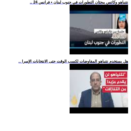
.. نتنياهو وكاتس يبحثان التطورات في جنوب لبنان • فرانس 24
.. هل يستخدم نتنياهو المفاوضات لكسب الوقت حتى الانتخابات الإسرا