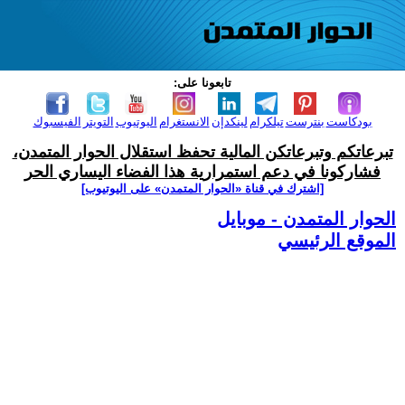
تابعونا على:
بودكاست
بنترست
تيلكرام
لينكدإن
الانستغرام
اليوتيوب
التويتر
الفيسبوك
تبرعاتكم وتبرعاتكن المالية تحفظ استقلال الحوار المتمدن،
فشاركونا في دعم استمرارية هذا الفضاء اليساري الحر
[اشترك في قناة ‫«الحوار المتمدن» على اليوتيوب]
الحوار المتمدن - موبايل
الموقع الرئيسي