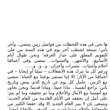
ها نحن في هذه اللحظات من فواصل زمن يمضي.. وأخر
يأتي؛ نستعد لشطب آخر يوم في هذه السنة من على
التقويم المعلق على جدار الغرفة؛ ونحن طوال أيام
الأسابيع.. والأشهر.. والسنوات.. نمضي وفي أعماقنا
أحلام وأمنيات.. مسرات وأحزان.. و.. و.. و.......
ورغم كل ما تترك هذه الانفعالات – سلبا أو إيجابا – في
أعماقنا من الآثار؛ إلا إننا نستمر بوعينا مع الحياة؛ نمضي
مع الزمن.. نتأمل كل يوم عن تاريخ الذي يمض وتاريخ
يأتي؛ نراجع أنفسنا .. ماذا جنينا.. وماذا قدمنا؛ ونحن نحاور
مع أنفسنا مع الآمال والأحلام وما تم تحقيقه وما لم يتم؛
على أمل إن نحققه في الأيام القادمة من العام الجديد؛
ونسعى بان لا يمر العام الجديد إلا وقد حققنا الكثير من
طموحاتنا وأحلام وبنينا لمزيد من السعي والنجاح لمقبل