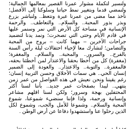
ولنسير لتكملة مشوار عمرنا القصير بمعالمها الجمالية؛
ولنمضي قدما وبتغيير نمط حياتنا وسلوكنا إلى الأفضل؛
نأخذ مما مضى من عمرنا عبرة ونتعظ.. ولنباشر بزرع
وبذر بذور المحبة.. والسلام.. والتعاطف.. والرحمة
الإنسانية في مساحة كل الأرض التي نمر وسنمر عليها
في قادم الأيام وحتى التي تصحرت؛ ونمد يدنا لتضميد
جراحات الآخرين – مهما كانت – بروح من المحبة
والتضامن؛ لنشارك معا لإحياء احتفالات ليلة رأس السنة
بالفرح.. والسرور.. والمحبة.. والسلام.. والمغفرة؛
(مغفرة) كل من أخطا بحقنا والاعتذار لمن أخطئنا بحقه،
فالمغفرة.. والتوبة.. والاعتذار.. والعودة إلى الضمير
إنسان الحي.. هي سمات الأخلاق وحسن التربية إنسان؛
رغم يقيننا ونحن نعيش في هذه الفواصل من عمر زمن
ينتهي.. ليبدأ بصفحات عمر جديد.. بأننا لسنا أكثر
المحتفلين بهجة وسرور؛ ولكن لسنا اقلهم مشاعر
وإنسانية ورحمة، ولذا فإننا سنضيء شموعنا، شموع
المحبة والسلام.. وشموعا للأمل والحب، وشموع لكل
الذين رحلوا عنا واستشهدوا دفاعا عن أرض الوطن .