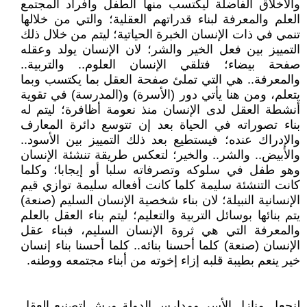
والأخلاق الفاضلة ليكتسب منها الطفل وأفراد المجتمع
العلم والمعرفة لبناء قدراتهم العقلية؛ والتي من خلالها
تنمي في ذات الإنسان الخبرة الحياتية؛ ليتم من خلال ذلك
التمييز بين فعل الخير والشر؛ لان الإنسان يولد وعقله
صفحة بيضاء؛ فتلقي الإنسان العلوم.. والتربية..
والمعرفة.. هي التي تملئ صفحة العقل بما يكتسب وبما
يتعلم، ومن هنا يأتي دور (الأسرة) و(المدرسة) في تقوية
أنشطة العقل لدى الإنسان منذ نعومة أظافرة؛ ليتم له
بناء تصوراته في الحياة بعد إن تتوسع دائرة المعارف
والإدراك عنده؛ فيستطيع بعد ذلك التمييز بين الأسود..
والأبيض.. والشر.. والخير؛ لتعكس طريقة تنشئة الإنسان
وهو طفل في سلوكه وتصرفاته سلبا أو إيجابا؛ وكلما
كانت التنشئة سليمة كلما كانت أفعاله سليمة توازي قيم
الإنسانية النبيلة؛ لان بناء شخصية الإنسان السليم (صنعة)
يتم بنائها بوسائل التربية والتعليم؛ ليتم بناء العقل بالعلم
والمعرفة التي هي ثروة الإنسان السليم، فبناء عقل
الإنسان (صنعة) كلما أحسنا بنائه.. كلما أحسنا بناء إنسان
خير ينعم بطيبة قلبه إزاء إخوته من أبناء مجتمعه ووطنه.
لنجعل منازل الأسر ومدارس الدولة ورش لتصنيع العقل