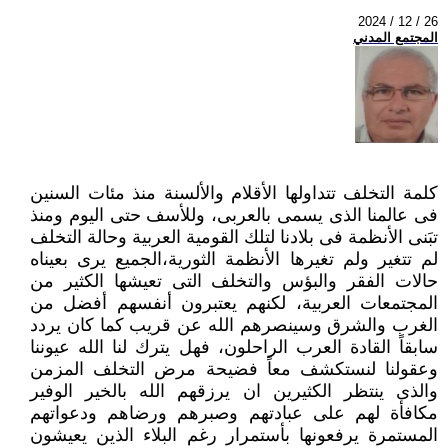
2024 / 12 / 26
المجتمع المدني
كلمة التخلف تتداولها الأقلام والألسنة منذ مئات السنين
فى عالمنا الذى يسمى بالعربى، وللأسف حتى اليوم ومنذ
تبَنى الأنظمة فى ‏بلادنا لتلك القومية العربية وحالة التخلف
لم تتغير ولم تغيرها الأنظمة الثورية،الجميع يرى بعيناه
حالات الفقر والبؤس والتخلف التى ‏تعيشها الكثير من
المجتمعات العربية، لكنهم يعتبرون أنفسهم أفضل من
الغرب والشرق وسينصرهم الله عن قريب كما كان يردد
سابقاً ‏القادة العرب الراحلون، فهل يترك لنا الله عيوننا
وعقولنا لنستكشف معاً فضيحة مرض التخلف المزمن
والذى ينتظر الكثيرين ان يرزقهم ‏الله بالخير الوفير
مكافأة لهم على عبادتهم وصبرهم ورضاهم ودعواتهم
المستمرة يرفعونها بأستمرار رغم البلاء الذين يعيشون