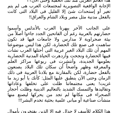
هذا العالم العربى منذ تلك الحقبة وحتى الآن؟؟
الإجابة الواقعية التصويرية لمجتمعات العرب هى لم يتم
تغير أو إستحداث شئ إلا القليل فى البلاد التى كانت
بالفعل مدنية مثل مصر ‏وبلاد الشام والعراق!!‏
على الجانب الآخر يبهرنا العرب بالأندلس وأسموا
حضارتهم بالعربية رغم أن الفاتحين الجدد جاءوا أصلاً من
بيئة صحراوية لا مدارس ولا ‏جامعات فيها قد تكون
ساهمت فى صنع تلك الحضارة، لكن هذا ليس موضوعنا
المهم أن تلك البلاد الغير عربية التى أحتلها العرب ‏نشأت
فييها الحضارة ونجحت وأزدهرت الحياة المدنية الحضارية
بعلومها الجديدة، وأنتشرت فى ربوعها مراكز العلم
والمعرفة وظهر واضحاً ‏أن سكان تلك البلاد يصنعون
بالفعل حضارة، لكن بالمقارنة مع بلادنا العربية فى ذلك
الزمان وحتى الآن ينطبق عليها المثل: كأنك يا أبو ‏زيد ما
غزيت! يعنى مجتمعاتنا ظلت على تخلفها وعاداتها
وتقاليدها والتمسك الشديد بالتعاليم الدينية وظلت أحجار
الصحراء فى مكانها ‏لم تجد من يحركها ليصنع منها
منشآت صناعية أو مبانى علمية بحثية تخدم البشر!!!‏
هذا الكلام للأسف لا جدال فيه إلا الذين يفتخرون بأموال