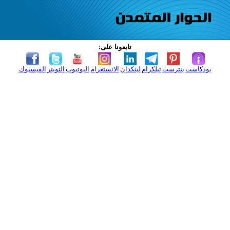
تابعونا على:
بودكاست
بنترست
تيلكرام
لينكدإن
الانستغرام
اليوتيوب
التويتر
الفيسبوك