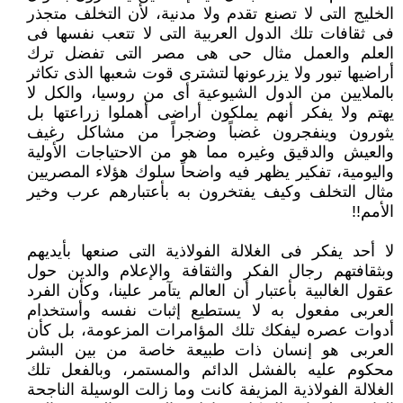
الخليج التى لا تصنع تقدم ولا مدنية، لأن التخلف متجذر
فى ثقافات تلك الدول ‏العربية التى لا تتعب نفسها فى
العلم والعمل مثال حى هى مصر التى تفضل ترك
أراضيها تبور ولا يزرعونها لتشترى قوت شعبها الذى ‏تكاثر
بالملايين من الدول الشيوعية أى من روسيا، والكل لا
يهتم ولا يفكر أنهم يملكون أراضى أهملوا زراعتها بل
يثورون وينفجرون ‏غضباً وضجراً من مشاكل رغيف
والعيش والدقيق وغيره مما هو من الاحتياجات الأولية
واليومية، تفكير يظهر فيه واضحاً سلوك هؤلاء ‏المصريين
مثال التخلف وكيف يفتخرون به بأعتبارهم عرب وخير
الأمم!!‏
لا أحد يفكر فى الغلالة الفولاذية التى صنعها بأيديهم
وبثقافتهم رجال الفكر والثقافة والإعلام والدين حول
عقول الغالبية بأعتبار أن العالم ‏يتآمر علينا، وكأن الفرد
العربى مفعول به لا يستطيع إثبات نفسه وأستخدام
أدوات عصره ليفكك تلك المؤامرات المزعومة، بل كأن
العربى ‏هو إنسان ذات طبيعة خاصة من بين البشر
محكوم عليه بالفشل الدائم والمستمر، وبالفعل تلك
الغلالة الفولاذية المزيفة كانت وما زالت ‏الوسيلة الناجحة