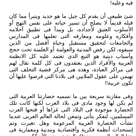
فيه وعليه!‏
شئ طبيعى أن يقدم كل جيل ما هو جديد ويتبرأ مما كان
قبله قديماً لا يصلح أن تسير حياته على نفس النهج أو
الأسلوب العتيق ‏لأجداده، بل ويبدأ فى تطبيق أحلامه
وأفكاره وعلومه ومعارفه التى تعلمها فى المدارس
والجامعات لتحقيق مستقبل وحياة أفضل من الذين
‏سبقوه، لكن رفض المدنية والعولمة أو العلمنة تحت حجج
وأسباب دينية هو النبع الذى تعتمد عليه كل الانظمة
العربية والأفراد الذين ‏يعتقدون فى كل كلمة تقال لهم
فى مراكز العبادة، وهذه هى مركز قضية التخلف التى
تهيمن على عقول الملايين فى بلادنا التى فرضوا ‏عليها أن
تكون عربية!!‏
وفى مقارنة سريعة بين ما نسميه حضارتنا العربية التى
لم يكن لها وجود مادى فى بلاد العرب لكنها كانت تلك
الحضارة موجودة فى ‏البلاد التى غزاها أو فتحها العرب
المسلمين، لنفكر بتأنى وتمعن لحالة العالم العربى عندما
نشأت الحضارة العربية المزعومة وهل تغيرت ‏وتم
إستحداث أنظمة فكرية وأقتصادية ومدنية ومعمارية فى