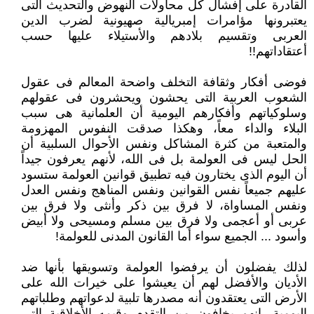
القادرة على إفشال كل محاولات النهوض والتحديث التى
يعتبرونها مؤامرات إمبريالية صهيونية لضرب الدين
العربى ‏وتقسيم بلادهم والأستيلاء عليها حسب
أعتقاداتهم!!‏
فوضى أفكار وثقافة التخلف واضحة المعالم فى عقول
الشعوب العربية التى يحشون ويحشرون فى عقولهم
وسلوكياتهم وأفكارهم اليومية ‏أن العلمانية هى سبب
البلاء والداء معاً، وهكذا صدقت النفوس المهزومة
والمتعبة من كثرة المشاكل ونفس الأحوال السلبية أن
الحل ‏ليس فى العولمة بل فى الله، لأنهم يعرفون جيداً
أن اليوم الذى يختارون فيه تطبيق قوانين العولمة ستسود
عليهم جميعاً نفس القوانين ‏ونفس المناهج ونفس العدل
ونفس المساواة، لا فرق بين ذكر وأنثى ولا فرق بين
عربى أو أعجمى ولا فرق بين مسلم ومسيحى ولا ‏أبيض
وأسود ... الجميع سواء أما القانون المدنى للعولمة!‏
لذلك يفضلون أن يرفضوا العولمة وتسويقها بأنها ضد
الأديان والأفضل لهم أن يعيشوا على خيرات الله على
الأرض التى يعتقدون أنه ‏مصدرها تلبية لدعواتهم وطلباتهم
اليومية، إنهم يخافون من التقدم وقيمه الأخلاقية التى