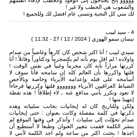
ووووو إلخ يحتاجون إلى الوقود والحطب لإدفاء انفسهم
والشعوب هي الحطب ولا غير !
لك مني كل التحية ونتمنى عام افضل لك وللجميع !
4 - سيد لبيب
نيسان سمو الهوزي ( 2024 / 12 / 27 - 11:32 )
سيدي لبيب ! أنا اكثر شخص كان كارهاً وغاضباً من صدام
واولاده ! لم اقل يوم بأنه لم يكنمجرماً ودكتاوراً وقاتلاً ! أنا
كررتها مراراً بأنه كان مجرماً وغبياً في نفس الوقت !
قلتها واكررها بأن العالم كله إن سامحه فأنا سوف لا
أسامحه على قتله وإعدامه الأبرياء وخاصة وبالأخص
الضباط العراقيين الأبرياء ووووووو قلتها وكررتها فرجاءاً
لا تعود وتكرر بأنني مدافع عنه ، لاء إطلاقاً ! هذه نقطة
إنتهينا منها !
ولكن وللتاريخ كان له إيجابيات بجانب سلبياته وهذه
ذكرتها في كلمة مفصلة وكانت بعنوان : حتى إيجابيات
صدام تحوّلت إلى سلبيات ! وأتذكر في وقتها الموقع لم
ينشر الكلمة فقمت بتغيير العنوان وطبعاً لا أستطيع أن
اجدها ! بحثت اكثر من ساعة ولم اجد الكلمة لأنني لا