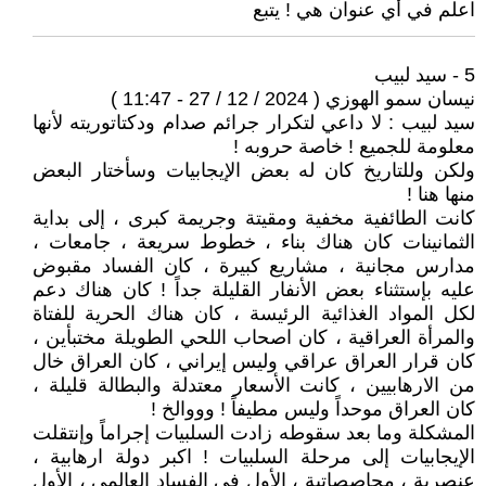
اعلم في أي عنوان هي ! يتبع
5 - سيد لبيب
نيسان سمو الهوزي ( 2024 / 12 / 27 - 11:47 )
سيد لبيب : لا داعي لتكرار جرائم صدام ودكتاتوريته لأنها
معلومة للجميع ! خاصة حروبه !
ولكن وللتاريخ كان له بعض الإيجابيات وسأختار البعض
منها هنا !
كانت الطائفية مخفية ومقيتة وجريمة كبرى ، إلى بداية
الثمانينات كان هناك بناء ، خطوط سريعة ، جامعات ،
مدارس مجانية ، مشاريع كبيرة ، كان الفساد مقبوض
عليه بإستثناء بعض الأنفار القليلة جداً ! كان هناك دعم
لكل المواد الغذائية الرئيسة ، كان هناك الحرية للفتاة
والمرأة العراقية ، كان اصحاب اللحي الطويلة مختبأين ،
كان قرار العراق عراقي وليس إيراني ، كان العراق خال
من الارهابيين ، كانت الأسعار معتدلة والبطالة قليلة ،
كان العراق موحداً وليس مطيفاً ! وووالخ !
المشكلة وما بعد سقوطه زادت السلبيات إجراماً وإنتقلت
الإيجابيات إلى مرحلة السلبيات ! اكبر دولة ارهابية ،
عنصرية ، محاصصاتية ، الأول في الفساد العالمي ، الأول