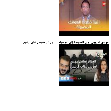
.. مهدي لعريبي: من السينما إلى -مافيا-... الجزائر تقبض على زعيم