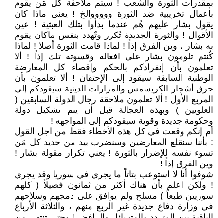
بمقدرات الثورة والشعب ! سيتم ملاحقة كل مَن يقوم
بأعمال تخريبية ضد الثورة وووووالخ ! يعني ماذا كان
يقول بشار عليهم هُم عندما بدأوا بتلك العبثية ! عين
الأقوال ! والثورة الجديدة تُكرر وتٌهدد بنفس ماكان يقوم
به بشار ، وين الفرق إذاً ! لماذا قامت الثورة أصلا ! لماذا
كُنتم تلومون بشار على افعاله وقسوته تلك إذاً ! ألا
تعلمون بأن إنفرادكم بالحكم وإقصاء كل المعارضة
الوطنية السابقة سيقود إلى الإحتقان ! ألا تعلمون بأن
حرق أشجار الكريسمس والمزارات الدينية سيقودكم إلى
المربع الأول ! ألا تعلمون ملاحقة رجال الدولة السابقين (
العلويين ) وبهذه العجالة قبل أن يتم تشكيل دولة
وحكومة جديدة وقوية سيقودكم إلى المواجهه !
أم إنكم وقعت في كل هذه الأخطاء فقط من اجل القول
: بأننا سنقلع المعارضين وسنضرب بيد من حديد كل مَن
تسوء نفسه للإضرار بالثورة ! يعني تكرار مقولة بشار !
وين الفرق إذاً !
شوفوا أنا لا استوعب بتاتاً ما يجري في سوريا وقد يجري
! ولكن اعلم بأن هناك أكثر من ثمانون فصيلاً ( كلهم
سوريين طبعاً ) مسلح ولم يوافق على دمجهم وسلاحهم
في وزارة دفاع جديدة غير الربع منهم ، والثلاثة الأرباع
الباقية بين المتردد والمتسائل والرافض ! وحتى تنتهي من