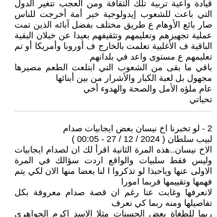
قيادة واعية تربية تلك الثقافة ومن العجب تتغير الدول
التي باعت للشعوب إيدولوجية خير أمة أخرجت للناس
صار بائع الأوهام ع طريق مختلف بفضل آبائه الذين تمت
عملية تجهيزهم وتعليمهم وتثقيفهم بعيدا عن خبلان البقية
الباقية ف الأغلبية تعلمت بالخارج ف أوروبا وأمريكا أو تم
تعليمهم ع مستوى واعد في بلدانهم
باقي ما بقى من الشعوب التي ابتلعت الطعم مصيرها
مجهول بل لعبة الكبار والأشرار من بين أبنائها
عام ملؤه الأمل والصحة والهدوء أخي
تحياتي
2 - ‏لو تخبرنا اخ نيسان بعض ايجابيات صدام
لبيب سلطان ( 2024 / 12 / 27 - 00:05 )
الاخ نيسان..هذه المرة الثانية اقرأ لك ان لصدام ايجابيات
وليس فقط سلبيات والواقع اردت سؤالك في المرة
الاولى عنها وياحبذا لو تذكروا ا لنا بعضا منها الان لكي يتم
فهمها وتقييمها فربما امورا
لانعرفها وغابت عنا رغم ان قصة صدام معروفة بكل
تفاصيلها ومنه ربما كي نعرف
ربما للطغاة بعض الحسنات مثلا الاسد اكرم الجواهري