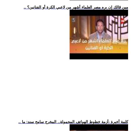
.. مين قالك إن بره مصر العلماء أشهر من لاعبي الكرة أو الفنانين؟
.. كلمة أخيرة -أزمة خطوط الهواتف المحمولة.. المخرج سامح سند: ما