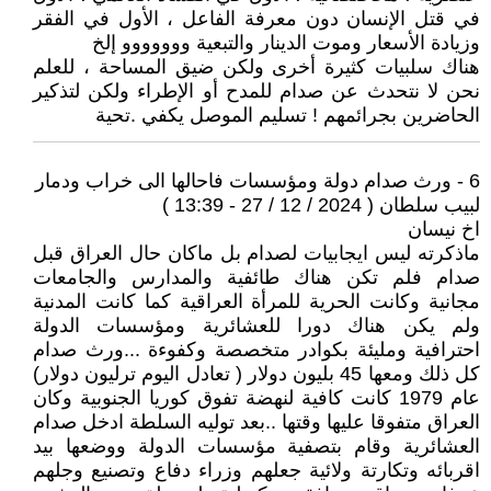
في قتل الإنسان دون معرفة الفاعل ، الأول في الفقر
وزيادة الأسعار وموت الدينار والتبعية ووووووو إلخ
هناك سلبيات كثيرة أخرى ولكن ضيق المساحة ، للعلم
نحن لا نتحدث عن صدام للمدح أو الإطراء ولكن لتذكير
الحاضرين بجرائمهم ! تسليم الموصل يكفي .تحية
6 - ورث صدام دولة ومؤسسات فاحالها الى خراب ودمار
لبيب سلطان ( 2024 / 12 / 27 - 13:39 )
اخ نيسان
ماذكرته ليس ايجابيات لصدام بل ماكان حال العراق قبل
صدام فلم تكن هناك طائفية والمدارس والجامعات
مجانية وكانت الحرية للمرأة العراقية كما كانت المدنية
ولم يكن هناك دورا للعشائرية ومؤسسات الدولة
احترافية ومليئة بكوادر متخصصة وكفوءة ...ورث صدام
كل ذلك ومعها 45 بليون دولار ( تعادل اليوم ترليون دولار)
عام 1979 كانت كافية لنهضة تفوق كوريا الجنوبية وكان
العراق متفوقا عليها وقتها ..بعد توليه السلطة ادخل صدام
العشائرية وقام بتصفية مؤسسات الدولة ووضعها بيد
اقربائه وتكارتة ولائية جعلهم وزراء دفاع وتصنيع وجلهم