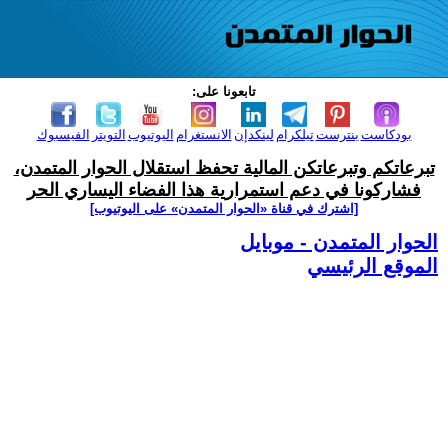
تابعونا على:
بودكاست
بنترست
تيلكرام
لينكدإن
الانستغرام
اليوتيوب
التويتر
الفيسبوك
تبرعاتكم وتبرعاتكن المالية تحفظ استقلال الحوار المتمدن،
فشاركونا في دعم استمرارية هذا الفضاء اليساري الحر
[اشترك في قناة ‫«الحوار المتمدن» على اليوتيوب]
الحوار المتمدن - موبايل
الموقع الرئيسي