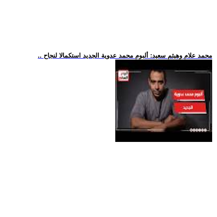
.. محمد علام وهيثم سعيد: ألبوم محمد عدوية الجديد استكمالا لنجاح