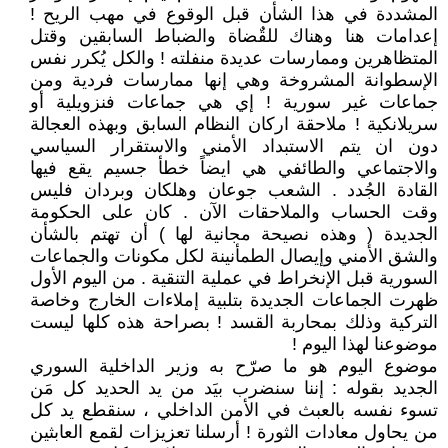
المشددة في هذا الشأن قبل الوقوع في مهب الريح !
إعدامات هنا وهناك للقٌضاة والضباط السابقين وقتل
المتظاهرين وممارسات عديدة منفلته ! والكل يُكرر نفس
الإسطوانة المشروخة وهي إنها ممارسات فردية ومن
جماعات غير سورية ! إي هي جماعات فنزويلية أو
سريلانكية ! ملاحقة اركان النظام السابق وبهذه العجالة
دون ان يتم الاستبداد الأمني والاستقرار السياسي
والاجتماعي والطائفي هي ايضاً خطأ جسيم يقع فيها
القادة الجُدد . الشعب جوعان وهلكان وبردان فليس
وقت الحساب والملاحقات الآن . كان على الحكومة
الجديدة ( وهذه نصيحة مجانية لها ) أن تهتم بالشأن
والشق الأمني وإيصال الطمأنينة لكل مكونات والجماعات
السورية قبل الإنخراط في عملية التنقية . من اليوم الأول
ظهرت الجماعات الجديدة بتلبية إملاءات الخارج وخاصة
التركية وذلك بمحاربة القسد ! بصراحة هذه كلها ليست
موضوعنا لهذا اليوم !
موضوع اليوم هو ما صرّح به وزير الداخلية السوري
الجديد بقوله : إننا سنضرب بيَد من يد الحديد كل مَن
تسوء نفسه بالعبث في الأمن الداخلي ، سنقطع يد كل
من يحاول معادات الثورة ! أرسلنا تعزيزات لقمع العابثين