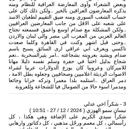
وبعض الشعراء وآوى المعارضة العراقية للنظام ومنه
يذكره المعارضون العراقين بالخير ..ولكن ذلك كان على
حساب الشعب السوري ومنه ضيق التقييم لطغيان الاسد
على شعبه على الاقل من جانب المعارضين العراقيين
..ولكن المشكلة مع صدام اوسع واعمق فسمعته تجتاح
العالم العربي من المغرب الى مصر والى لبنان والاردن
..وحتى قبل اشهر وكنت في القاهرة وكلما صعدت
تاكسي ويعرف اني عراقي ارى السائق يسبح باسم
صدام ويشيد بعروبته بشجاعته ..امر يثيرالسخرية ..نعم
شجاع بدليل اختبأ في حفرة وسلم نفسه ذليلا مهانا
للاميركان وعروبيا كان يوزع الدولارات عربيا لشراء
الاصوات الرديئة اعلاميين وصحافيين وجعلوه بطل الامة ،
دمر العراق ..استلمه بلدا معمرا وتركه خرابا وجائعا
ومدمرا اسوء حالا من الصومال فيا للشجاعة وللعروبة
3 - شكراً اخي عدلي
نيسان سمو الهوزي ( 2024 / 12 / 27 - 10:51 )
شكراً سيدي الكريم على الإضافة وهي هكذا ، كل
رأسمالي ، كل معمم ورجٌل مذهبي ، كل دكتاتور وارهابي