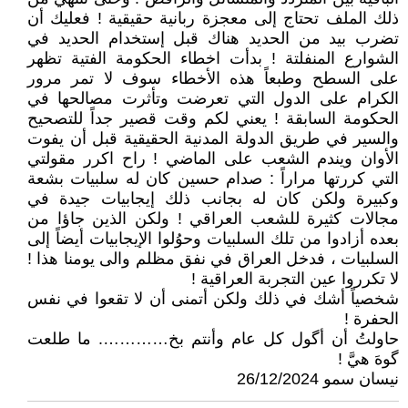
ذلك الملف تحتاج إلى معجزة ربانية حقيقية ! فعليك أن
تضرب بيد من الحديد هناك قبل إستخدام الحديد في
الشوارع المنفلتة ! بدأت اخطاء الحكومة الفتية تظهر
على السطح وطبعاً هذه الأخطاء سوف لا تمر مرور
الكرام على الدول التي تعرضت وتأثرت مصالحها في
الحكومة السابقة ! يعني لكم وقت قصير جداً للتصحيح
والسير في طريق الدولة المدنية الحقيقية قبل أن يفوت
الأوان ويندم الشعب على الماضي ! راح اكرر مقولتي
التي كررتها مراراً : صدام حسين كان له سلبيات بشعة
وكبيرة ولكن كان له بجانب ذلك إيجابيات جيدة في
مجالات كثيرة للشعب العراقي ! ولكن الذين جاؤا من
بعده أزادوا من تلك السلبيات وحوُلوا الإيجابيات أيضاً إلى
السلبيات ، فدخل العراق في نفق مظلم والى يومنا هذا !
لا تكرروا عين التجربة العراقية !
شخصياً أشك في ذلك ولكن أتمنى أن لا تقعوا في نفس
الحفرة !
حاولتُ أن أگول كل عام وأنتم بخ…………. ما طلعت
گوهَ هيَّ !
نيسان سمو 26/12/2024