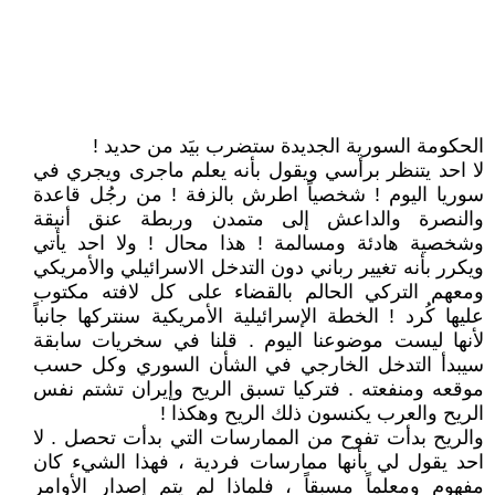
الحكومة السورية الجديدة ستضرب بيَد من حديد !
لا احد يتنظر برأسي ويقول بأنه يعلم ماجرى ويجري في
سوريا اليوم ! شخصياً اطرش بالزفة ! من رجُل قاعدة
والنصرة والداعش إلى متمدن وربطة عنق أنيقة
وشخصية هادئة ومسالمة ! هذا محال ! ولا احد يأتي
ويكرر بأنه تغيير رباني دون التدخل الاسرائيلي والأمريكي
ومعهم التركي الحالم بالقضاء على كل لافته مكتوب
عليها كُرد ! الخطة الإسرائيلية الأمريكية سنتركها جانباً
لأنها ليست موضوعنا اليوم . قلنا في سخريات سابقة
سيبدأ التدخل الخارجي في الشأن السوري وكل حسب
موقعه ومنفعته . فتركيا تسبق الريح وإيران تشتم نفس
الريح والعرب يكنسون ذلك الريح وهكذا !
والريح بدأت تفوح من الممارسات التي بدأت تحصل . لا
احد يقول لي بأنها ممارسات فردية ، فهذا الشيء كان
مفهوم ومعلماً مسبقاً ، فلماذا لم يتم إصدار الأوامر