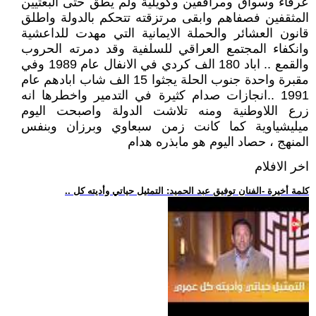
عرفاء وسواق ومرافقين وكويلية ولم يطق حتى البعثيين
المثقفين فصفاهم وابقى مرتزقته تتحكم بالدولة واطلق
قانون العشائر والحملة الايمانية التي مهدت للداعشية
وانكفاء المجتمع العراقي للسلفية وقد دمرته الحروب
والقمع .. اباد 180 الف كردي في الانفال عام 1989 وفي
مقبرة واحدة جنوب الحلة يجثوا 15 الف شاب ابادهم عام
1991 ..انجازات صدام كثيرة في التدمير واخطرها انه
زرع اللاوطنية ومنه تلاشت الدولة واصبحت اليوم
ميليشياوية كما كانت زمن سبعاوي وبرزان وبنفس
المنهج ، حصاد اليوم هو مابذره هدام
اخر الافلام
.. كلمة أخيرة -الفنان توفيق عبد الحميد: التمثيل حياتي وأديته كل