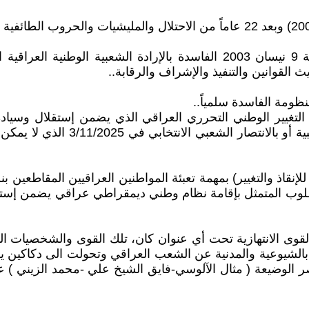
لقوانين والتنفيذ والإشراف والرقابة..
نظومة الفاسدة سلمياً..
 التغيير الوطني التحرري العراقي الذي يضمن إستقلال وسيا
ديمقراطية تحقق العدالة الاجتماعية
مي المطلوب المتمثل بإقامة نظام وطني ديمقراطي عراقي يضمن إ
مع القوى الانتهازية تحت أي عنوان كان، تلك القوى والشخصيا
رة بالشيوعية والمدنية عن الشعب العراقي وتحولت الى دكاكي
الوضيعة ( مثال الآلوسي-فايق الشيخ علي -محمد الزيني ) عل