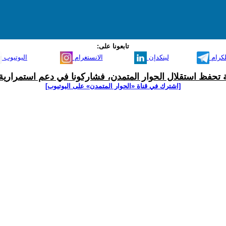
تابعونا على:
لكرام
لينكدإن
الانستغرام
اليوتيوب
ية تحفظ استقلال الحوار المتمدن، فشاركونا في دعم استمرارية 
[اشترك في قناة ‫«الحوار المتمدن» على اليوتيوب]