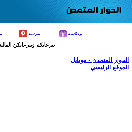
بودكاست
بنترست
تي
تبرعاتكم وتبرعاتكن المال
الحوار المتمدن - موبايل
الموقع الرئيسي