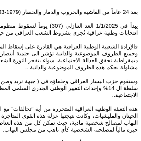
بعد 24 عاماً من الفاشية والحروب والدمار والحصار (1979-2003) وبعد 22 عاماً من الاحتلال والمليشيات والحروب الطائفية والقتل والنهب والتفتيت(2003-2025)..
انتخابات وطنية عراقية تُجرى بشروط الشعب العراقي من حيث ا
فالإرادة الشعبية الوطنية العراقية هي القادرة على إسقاط الم
‎وجميع الظروف الموضوعية والذاتية تؤشر الى حتمية أنتصار
مشلولة بحكم هذه الظروف الموضوعية والذاتية ..
سلطة ال 14% وإحداث التغيير الوطني الجذري السل
الاجتماعية..
هذه التعبئة الوطنية العراقية المتحررة من أية "تحالفات" 
الحيتان والمليشيات، وكانت نتيجتها عزلة هذه القوى المتاج
النهاب لمصالح شخصية مادية، حيث تمكن كل من هذه العناصر 
جيره مالياً لمصلحته الشخصية كأي ناهب من مجلس النهاب.