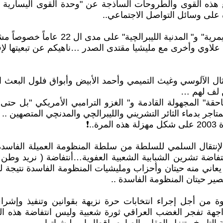
ع هذه القوى والطروحات الساذجة عن "وحدة القوى اليسارية وال
على وسائل التواصل الاجتماعي..
ولذلك لسنا ملزمين بتحمل آثام مسيرة الق
اد علاوي وأخرى مع مليشيا مقتدى الصدر …ناهيكم عن تبعيتها لإق
مثال الآلوسي وغيث التميمي وأحمد الأبيض وأبواق فلول البعث ا
ن لف لهم …
قة" المجهولة القادمة و" الغزو الترامبي الأمريكي "بل حتى " 
اجر بدماء الثائر التشريني والليبرالچي والمدنچي المتصهين ..
لإنتقال السلمي للسلطة من سلطة المنظومة العميلة الفاسد
ها بانتفاضة تشرين الشبابية الشعبية العفوية…أنتفاضة ( نريد و
الذي يعاني منه حيتان وأحزاب ومليشيات المنظومة الفاسدة نتيجة 
ير حيتان المنظومة الفاسدة ..
 من أجل إجراء انتخابات حرة نزيهة بقوانين وتنفيذ وإشر
 وحيتانها وأحزابها ومليشياتها، منظومة ال 14% مواجهة تفجر الغضب العراقي ثورة شعب