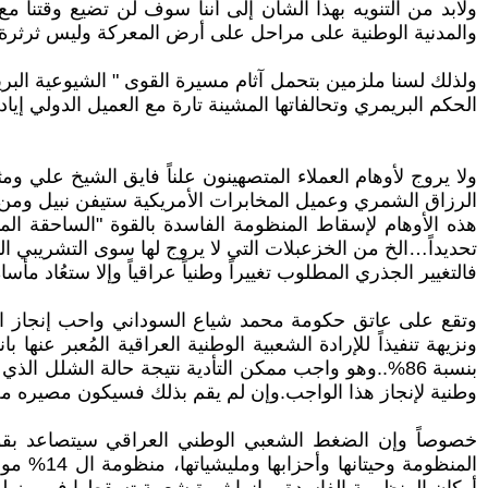
ولابد من التنويه بهذا الشأن إلى أننا سوف لن تضيع وقتنا م
والمدنية الوطنية على مراحل على أرض المعركة وليس ثرثرة 
الحكم البريمري وتحالفاتها المشينة تارة مع العميل الدولي إي
ولا يروج لأوهام العملاء المتصهينون علناً فايق الشيخ علي و
الرزاق الشمري وعميل المخابرات الأمريكية ستيفن نبيل وم
هذه الأوهام لإسقاط المنظومة الفاسدة بالقوة "الساحقة الماح
تحديداً…الخ من الخزعبلات التي لا يروج لها سوى التشريبي المت
‎وتقع على عاتق حكومة محمد شياع السوداني واحب إنجاز ا
ونزيهة تنفيذاً للإرادة الشعبية الوطنية العراقية المُعبر عن
بنسبة 86%..وهو واجب ممكن التأدية نتيجة حالة الشلل 
وطنية لإنجاز هذا الواجب.وإن لم يقم بذلك فسيكون مصيره مص
خصوصاً وإن الضغط الشعبي الوطني العراقي سيتصاعد بقوة
المنظومة