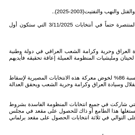
‏‎يبدأ في 1/1/2025 العد التنازلي (307) يوماً لسقوط منظومة 9 نيسان 2003 الفاسدة بالإرادة الشعبية الوطنية العراقية المنتصرة حتماً في أنتخابات 3/11/2025 التي ستكون أول
دة العراق وحرية وكرامة الشعب العراقي في دولة وطنية
، سواء بتفجر الثورة الشعبية أو بالانتصار الشعبي الانتخابي في 3/11/2025 الذي لا يمكن لحيتان ومليشيات المنظومة العميلة إعاقة تحقيقه فأيديهم
وستقوم حزب اليسار العراقي وحلفاؤه في ( جبهة نريد وطن للإنقاذ والتغيير) بمهمة تعبئة المواطنين العراقيين المقاطعين بنسبة 86% لخوض معركة هذه الانتخابات المصيرية لإسقاط
ستقلال وسيادة العراق وكرامة وحرية الشعب ويحقق العدالة
ت التي شاركت في جميع انتخابات المنظومة الفاسدة بشروط
ن يستغلها هذا الطامع أو ذاك للحصول على مقعد في مجلس
ى التوالي في ثلاثة انتخابات الحصول على مقعد برلماني