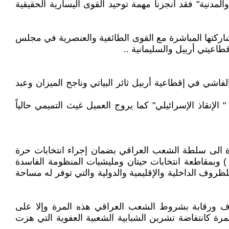
مدنية" فقد أنجزنا مهمة توحيد القوى اليسارية الحقيقية
وى " الشيوعية البريمرية" و" المدنية الليبرالچية" على مدى ال 22 عاماً خصوصاً مشاركتها المباشرة مع القوى الطائفية والعنصرية في مجلس
طاعيتي أربيل والسليمانية ..
لفاشي في إقطاعية أربيل ثائر البياتي وناجح الميزان وعبد
الإنقاذ الإسرائيلي" كما يروج العميل غيث التميمي حالياً
ة الى سلطة الشعب العراقي بضمان إجراء انتخابات حرة
طن ) وبمقاطعة انتخابات حيتان ومليشيات المنظومة الفاسدة
للظروف الداخلية والإقليمية والدولية والتي توفر له مساحة
اف ورقابة بشروط الشعب العراقي هذه المرة وإلا على
ية وليس انتفاضة هذه المرة كانتفاضة تشرين الشبابية الشعبية العفوية التي هزت