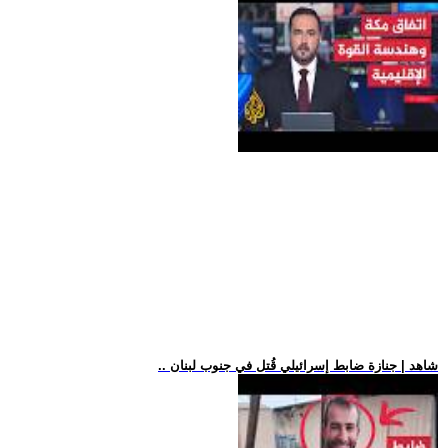
.. شاهد | جنازة ضابط إسرائيلي قُتل في جنوب لبنان