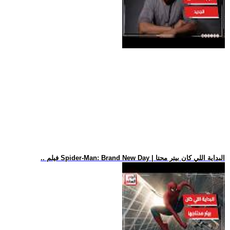
.. فيلم Spider-Man: Brand New Day | البداية اللي كان بيتر محتا