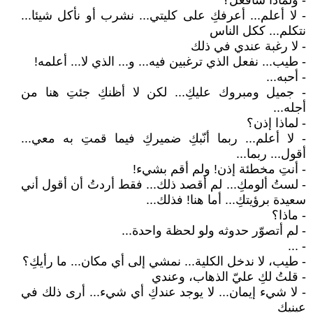
- ولماذا سأفعل؟
- لا أعلم... أعرفكِ على كليتي... نشرب أو نأكل شيئا...
نتكلم... ككل الناس
- لا رغبة عندي في ذلك
- طيب... نفعل الذي ترغبين فيه... و... الذي لا... أعلمه!
- أحبه...
- جميل ومبروك عليكِ... لكن لا أظنكِ جئتِ هنا من
أجله...
- لماذا إذن؟
- لا أعلم... ربما أنّبكِ ضميركِ فيما قمتِ به معي...
أقول... ربما...
- أنتِ مخطئة إذن! ولم أقم بشيء!
- لستُ ألومكِ... لم أقصد ذلك... فقط أردتُ أن أقول أني
سعيدة برؤيتكِ... أما هنا! فذلك...
- ماذا؟
- لم أتصوّر حدوثه ولو لحظة واحدة...
- ...
- طيب، لا ندخل الكلية... نمشي إلى أي مكان... ما رأيكِ؟
- قلتُ لكِ عليّ الذهاب، وعندي
- لا شيء إيمان... لا يوجد عندكِ أي شيء... أرى ذلك في
عينيكِ