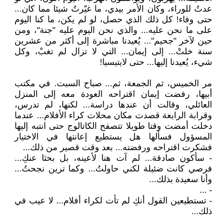
عدتُ للوراء، وكان الأمر بيدي، ما غيّرتُ شيئا مما كان...
حتى وفاء! كل ذلك الذي حصل، لو لم يكن، ما كنا اليوم
على ما نحن عليه... والذي نحن اليوم عليه "جنة"، ومن
حين لآخر "جحيم"... يُعيدنا مباشرة إلى أكثر من عشرين
سنة خلتْ... إلى إيمان... التي لا تزال لم تغبْ، وكل
شيء، يُعيدنا إليها... حتى لايتيسيا!
مر الخميس، ثم الجمعة، ثم... صباح السبت. في مكتب
أبيها، رفضت إيمان اقتراحه العودة معه إلى المنزل
العائلي، وقالت أن عندها دراسة... لكنها، لم تدرس،
وقرابة الرابعة قصدت مكان محلات كراء الأفلام... عندما
دخلت أمضت وقتا طويلا تتصفح الكاتالوج حتى انتبه إليها
المسؤول فسألها هل يستطيع إعانتها في الاختيار
فشكرت اقتراحه ورفضته... بعد وقت قصير من ذلك...
- سأكون صادقة... لم آت هنا لأعينه، بل بحثا عنكِ...
فرصي كانت ضئيلة لكني حاولتُ... وكما ترين نجحتُ...
وأنا سعيدة بذلك...
- ...
- تستطيعين القول أنكِ لم تأت لكراء أفلام... لا عيب في
ذلك...