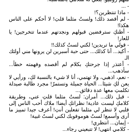
- ...
- ماذا تنتظرين؟!
- لم أقصد ذلك! ولستُ مثلما قلتِ! لا أحكم على الناس
هكذا!
- أظنكِ سترفضين قبولهم ونجدتهم عندما تتخرجين! يا
للعار!
- قولي ما تريدين! لكني لستُ كذلك!!
- أكيد... أنا كذلك... حتى حبة أسبرين لن يرونها مني أولئك
الـ
- أعتذر إذا جرحتكِ بكلام لم أقصده وفهمته خطأ...
سأذهب...
- نعم، اذهبي، ولا تهتمي، أنا لا شيء بالنسبة لكِ، ورأيي لا
يعن لكِ شيئا... الحياة جميلة وتستمرّ! مجرد طالبة صيدلة
تكلمتِ معها عدة دقائق...
- قبل ذلك... أمران: لستُ مثلما قلتِ عني، وطريقة
كلامكِ ليست عادية! نظراتكِ أيضا! ملاك أحب الناس إلى
قلبي لا تنظر لي مثلما تفعلين أنتِ! أعرف جيدا تمييز ما
أرى وأسمع! لستُ هوموفوبك لكني لستُ غبية!
- إيمان... انتظري!
- كلامي انتهى! لا تتبعيني رجاء...