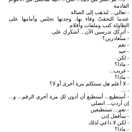
القادمة
- تعالي... لنذهب إلى الصالة
عندما التحقتْ وفاء بها، وجدتها تجلس وأمامها على
الطاولة كتب وملفات وأقلام
- أترككِ تدرسين الآن... أشكركِ على
- ستُغادرين؟
- نعم
- جيد
- لكن
- ماذا؟
- غريب...
- ماذا؟
- لا أعلم هل سنتكلم مرة أخرى أو لا؟
- ...
- أستطيع... أستطيع أن أدون لكِ مرة أخرى الرقم... و...
إن أردتِ... اتصلي
- نعم... تستطيعين
- سأفعل إذن
- لكن لا داعي لذلك
- ماذا؟