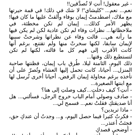
- غير معقول! أنتِ لا تُصدَّقين!!
نعم... نعم... "كليشاي"! لا شك في ذلك! في قمة حيرتها
مع ملاك، اصطدمتْ إيمان بوفاء وألقتْ عليها ما كان فيها!
يظهر الأمر كذلك... إيمان لم تكن مخطئة، في
ملاحظاتها... نظرات وفاء لم تكن عادية لكن لم يكن فيها
ما رأته هي... قالت وفاء عن نظراتها وشرحتْ سببها
لإيمان سابقا، لكنها سخرتْ منها ولم تقتنع، برغم أنها
كانت الأقرب إلى فهم كل ما قالته، لكنها لم تكن
لتستطيع ذلك وقتها...
ذلك اليوم، الثامنة ليلا، طُرق باب إيمان، فظنتها صاحبة
المنزل... أحيانا، كانت تحمل إليها العشاء وتُصرّ على أن
تأخذه برغم محاولة إيمان الرفض، أحيانا أخرى تُرسل لها
مع ابنتها الصغيرة...
- أنتِ؟ كيف دخلتِ...كيف وصلتِ إلى هنا؟
- صادف وصولي أمام الباب خروج الرجل، فسألني... هل
أنا صديقتكِ فقلتُ نعم... فسمح لي...
- ماذا تريدين؟
- فكرتُ كثيرا فيما حصل اليوم، و... وجدتُ أن عندكِ حق،
فجئتُ أعتذر...
- أوضحي قصدكِ