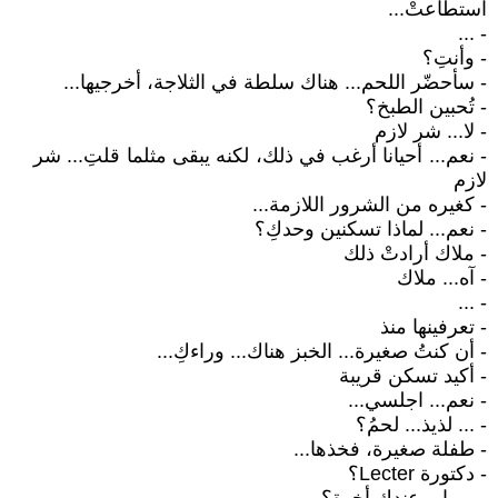
استطاعتْ...
- ...
- وأنتِ؟
- سأحضّر اللحم... هناك سلطة في الثلاجة، أخرجيها...
- تُحبين الطبخ؟
- لا... شر لازم
- نعم... أحيانا أرغب في ذلك، لكنه يبقى مثلما قلتِ... شر
لازم
- كغيره من الشرور اللازمة...
- نعم... لماذا تسكنين وحدكِ؟
- ملاك أرادتْ ذلك
- آه... ملاك
- ...
- تعرفينها منذ
- أن كنتُ صغيرة... الخبز هناك... وراءكِ...
- أكيد تسكن قريبة
- نعم... اجلسي...
- ... لذيذ... لحمُ؟
- طفلة صغيرة، فخذها...
- دكتورة Lecter؟