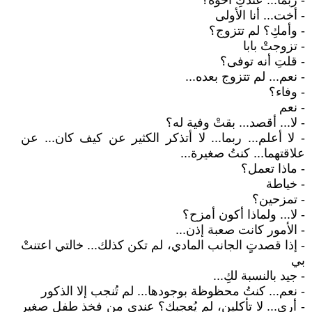
- ربما... عندكِ أخوة؟
- أخت... أنا الأولى
- وأمكِ؟ لم تتزوج؟
- تزوجتْ بابا
- قلتِ أنه توفى؟
- نعم... لم تتزوج بعده...
- وفاء؟
- نعم
- لا... أقصد... بقتْ وفية له؟
- لا أعلم... ربما... لا أتذكر الكثير عن كيف كان... عن
علاقتهما... كنتُ صغيرة...
- ماذا تعمل؟
- خياطة
- تمزحين؟
- لا... ولماذا أكون أمزح؟
- الأمور كانت صعبة إذن...
- إذا قصدتٍ الجانب المادي، لم تكن كذلك... خالتي اعتنتْ
بي
- جيد بالنسبة لكِ...
- نعم... كنتُ محظوظة بوجودها... لم تُنجب إلا الذكور
- أرى... لا تأكلين، لم يُعجبكِ؟ عندي من فخذ طفل صغير