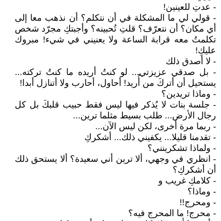
- عدتِ للعينين!
- قولي لي ما المشكلة في أن نتكلم؟ أن نذهب معا إلى
أي مكان؟ أن نتعرّف؟ قلتِ تُحبينه؟ وأجبتكِ مجرّد شخص
تكلمتُ معه قرابة الساعة ولا يعنيني في شيء! مبروك
عليكِ!
- لا أصدق ذلك
- بل صدقي عزيزتي... لو كنتُ أريده ما كنتُ تركته...
يستحيل أن أتركَ من أُريد! أحاول، أحارب ولا أتنازل أبدا!
- وماذا تريدين؟
- جلسة بنات لا يُذكر فيها ليس فقط حبيب قلبكَ بل كل
رجال الأرض... طلب بسيط مثلما ترين...
- ربما مرة أخرى، لكن ليس الآن...
- تقدمنا قليلا... يكفيني ذلك... أشكركِ
- ولماذا تشكرينني؟
- انظري في وجهي، ألا ترين أني سعيدة؟ ألا يستحق ذلك
أن أشكركِ؟
- كلامكِ غريب و
- وماذا؟
- ومحرج!!
- محرج! ما المحرج فيه؟