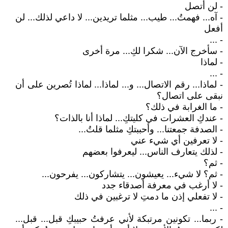
- لن أتصل
- آه... فهمتُ... طيب... مثلما تريدين... لا داعي لذلك... لن
أفعل
- ...
- سأخرج الآن... شكرا لكِ... مرة أخرى
- لماذا
- ...
- لماذا... رقم الاتصال... و... لماذا... لماذا تُصرين على أن
نبقى على اتصال؟
- ما الغرابة في ذلك؟
- عندكِ العشرات في كليتكِ... لماذا أنا بالذات؟
- الصدفة جمعتنا... وأحببتكِ مثلما قلتُ...
- لا تعرفين أي شيء عني
- لذلك يتعارف الناس... ليعرفوا بعضهم
- ثم؟
- ثم؟ لا شيء... يعيشون... يتشاركون... يفرحون...
- لا أرغب في معرفة أصدقاء جدد
- لا تفعلي إذن ما دمتِ لا ترغبين في ذلك
- ...
- ربما... تكونين مرتبكة لأني عرفتُ حبيبكِ قبل... قبل...