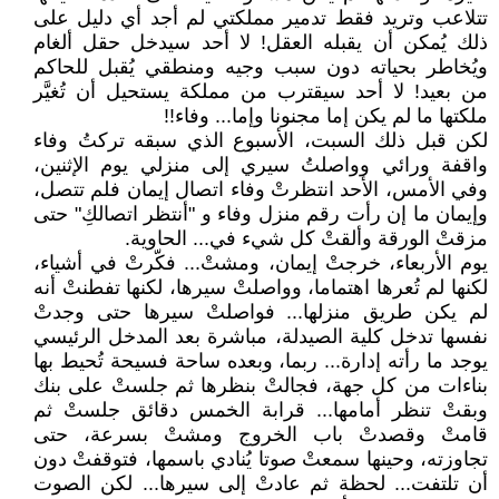
تتلاعب وتريد فقط تدمير مملكتي لم أجد أي دليل على
ذلك يُمكن أن يقبله العقل! لا أحد سيدخل حقل ألغام
ويُخاطر بحياته دون سبب وجيه ومنطقي يُقبل للحاكم
من بعيد! لا أحد سيقترب من مملكة يستحيل أن تُغيَّر
ملكتها ما لم يكن إما مجنونا وإما... وفاء!!
لكن قبل ذلك السبت، الأسبوع الذي سبقه تركتُ وفاء
واقفة ورائي وواصلتُ سيري إلى منزلي يوم الإثنين،
وفي الأمس، الأحد انتظرتْ وفاء اتصال إيمان فلم تتصل،
وإيمان ما إن رأت رقم منزل وفاء و "أنتظر اتصالكِ" حتى
مزقتْ الورقة وألقتْ كل شيء في... الحاوية.
يوم الأربعاء، خرجتْ إيمان، ومشتْ... فكّرتْ في أشياء،
لكنها لم تُعرها اهتماما، وواصلتْ سيرها، لكنها تفطنتْ أنه
لم يكن طريق منزلها... فواصلتْ سيرها حتى وجدتْ
نفسها تدخل كلية الصيدلة، مباشرة بعد المدخل الرئيسي
يوجد ما رأته إدارة... ربما، وبعده ساحة فسيحة تُحيط بها
بناءات من كل جهة، فجالتْ بنظرها ثم جلستْ على بنك
وبقتْ تنظر أمامها... قرابة الخمس دقائق جلستْ ثم
قامتْ وقصدتْ باب الخروج ومشتْ بسرعة، حتى
تجاوزته، وحينها سمعتْ صوتا يُنادي باسمها، فتوقفتْ دون
أن تلتفت... لحظة ثم عادتْ إلى سيرها... لكن الصوت