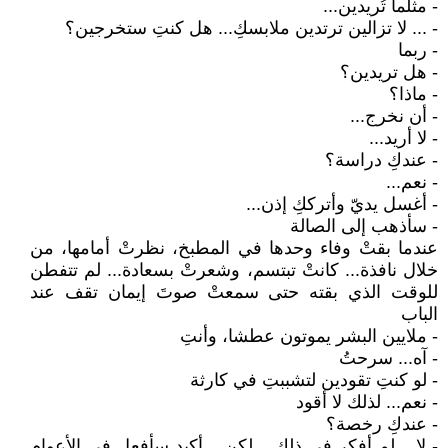
- مثلما تُريدين...
- ... لا تزالين ترتدين ملابسكِ... هل كنتِ ستخرجين؟
- ربما
- هل تريدين؟
- ماذا؟
- أن نخرج...
- لا أريد...
- عندكِ دراسة؟
- نعم...
- أغسل يديّ وأترككِ إذن...
- سأذهب إلى الصالة
عندما بقتْ وفاء وحدها في المطبخ، نظرتْ أمامها، من
خلال نافذة... كانتْ تبتسم، وشعرتْ بسعادة... لم تتفطن
للوقت الذي بقته حتى سمعتْ صوتَ إيمان تقف عند
الباب
- ملايين البشر يموتون عطشا، وأنتِ
- آه... سرحتُ
- لو كنتِ تقودين لتشببتِ في كارثة
- نعم... لذلك لا أقود
- عندكِ رخصة؟
- لا... لم أفكر في ذلك... لكن... أكيد سأفعل في الأعوام