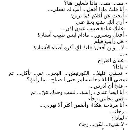
- ممـ... ممـ... ماذا تفعلين هنا؟
- أنا قلتُ ماذا أفعل... أنتِ لم تفعلي...
- أبحث عن أفلام كما ترين!
- أرى أنكِ جئتِ بحثا عني
- عليكِ عيادة طبيب عيون إذن...
- أفعل وبسرور... مادام ليس طبيب أسنان!
- هل رأيتِ فيلم
- لا... ولن أفعل! قلتُ لكِ أكره أطباء الأسنان!
- ...
- عندي اقتراح
- ماذا؟
- نمشي قليلا... الكورنيش... البحر... ثم... نأكل... ثم
نمضي الليلة معا نتسامر حتى الصباح... ما رأيكِ؟
- عليّ أن أدرس...
- أنا أيضا عندي دراسة... لستِ وحدكِ مَنْ... ثم
- قفي بجانبي رجاء
- أنا مرتاحة هكذا، وأضمن أكثر ألا تهربي...
- رجاء...
- لماذا؟
- لا شيء... لكن... رجاء