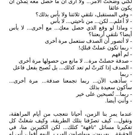
لكني وضحتُ الأمر... ولا أرى أن ما حصل معه يُمكن أن
يكون عائقا
- وفي المستقبل، نلتقي ثلاثتنا ولا بأس بذلك؟
- لا أعلم... لكن... من ناحيتي... لا بأس
- وماذا لو وقع الذي حصل معكِ... مع أخرى... لا بأس
أيضا؟ نلتقي أربعتنا؟
- لا أتصور أن الصدف ستعمل مرة أخرى
- ربما تكون عملتْ قبلكِ!
- لم أفهم
- صدفة حصلتْ مرة... لا مانع من حصولها مرة أخرى
- الصدف إذا كثرتْ لم تعد كذلك... بل تُصبح بفعل فاعل
- ربما
- سأذهب الآن... ربما تجمعنا صدفة... مرة أخرى...
سأكون سعيدة بذلك
- ربما... تُصبحين على خير
- وأنتِ أيضا.
عندما يمر بنا الزمن، أحيانا نتعجب من أيام المراهقة،
ونقول... كيف تصرّفنا بتلك الطريقة، وكيف شغلتْ كل
تفكيرنا مسائل "تافهة" كتلك... لكن الكثيرين منا، في
الحقيقة... يهربون، ويواصلون الهرب. اليوم أقول، أني لو