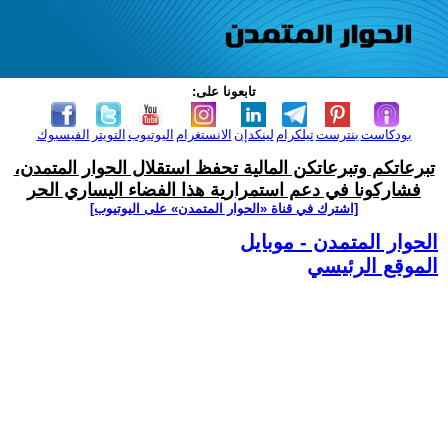
تابعونا على:
بودكاست
بنترست
تيلكرام
لينكدإن
الانستغرام
اليوتيوب
التويتر
الفيسبوك
تبرعاتكم وتبرعاتكن المالية تحفظ استقلال الحوار المتمدن،
فشاركونا في دعم استمرارية هذا الفضاء اليساري الحر
[اشترك في قناة ‫«الحوار المتمدن» على اليوتيوب]
الحوار المتمدن - موبايل
الموقع الرئيسي