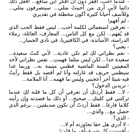
- عندما أحب، أقفز دون أن أفكر أين سأقع... أفعل ذلك
دائما لأني أرى من أحببتُ مثلي... سيتصرفون مثلي...
وللأسف أحيانا كثيرة أكون مخطئة في تقديري
- لم أفهم!
- تعرفين استعمالي لكلمة أحب... ليس فقط الحب الذي
قد يُفهم... لكن مع كل الناس... المعارف، العائلة، زملاء
الدراسة، الأساتذة، في الكافتيريا، في نادي الجمباز...
- يعني؟
- نعم نظراتي لكِ لم تكن عادية... لأني كنتُ سعيدة...
سعيدة جدا... لكن ليس مثلما فهمتِ... نفس نظراتي لأحد
المعينين السنة الماضية فظنني متيمة به... وربما غدا
سيظنني حريف قد غازلته وأنا لم أقصد بل فقط رأيتُ
فيه شيئا آخر أعجبني وليس ما فهمه... أنا الملامة...
- تريدين الدخول؟
- لا... فقط أردتكِ أن تعرفي أن كل ما قلته لكِ عندما
تركتني في كليتكِ... صحيح... أو ذلك ما قصدته وإن رأيته
كلاما فارغا... فقط أردتُ أن نكون صديقتين... برغم الذي
حصل مع... والذي...
- الذي؟
- لا أدري هل حقا تجاوزته أم لا...
- أفسدتِ كل شيء بآخر ما قلتِ!