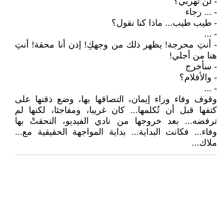
- لن تهربي؟
- ... رجاء
- طيب طيب... ماذا كنا نقول؟
- ...
- أنتِ محرجة! يظهر ذلك من وجهكِ! إذن أنا محقة! أنتِ
هنا من أجلي!
- سأخرج
- والأفلام؟
- ...
وقوف وفاء وراء إيمان، التصاقها بها، وضع ذقنها على
كتفها قبل أن تُكلمها... كان غريبا، ومفاجئا، لكنها لم
ترفضه... بعد خروجها من نادي الفيديو، التحقتْ بها
وفاء... فكانت البداية... بداية المواجهة الحقيقية مع...
ملاك...