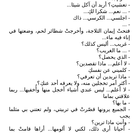
- تعشيتِ؟ أريد أن آكل شيئا...
- ... نعم... شكرا لكِ...
- اجلسي... الكرسي... ذاك
- ...
فتحتْ إيمان الثلاجة، وأخرجتْ شطائر لحم، وضعتها في
إناء فيه ماء...
- غريب... أليس كذلك؟
- ... ما الغريب؟
- الذي يحصل؟
- لا أعلم... ماذا تقصدين؟
- كلميني عن نفسكِ
- ماذا تريدين أن تعرفي؟
- أكثر أمر تخجلين منه، ولا يعرفه أحد عنكِ؟
- لا أعلم... ليس عندي أشياء أخجل منها وأُخفيها... ربما
علاقتي بماما
- ما بها؟
- الجميع يرونها قصّرتْ في تربيتي، ولم تعتني بي مثلما
يجب
- وأنتِ ماذا ترين؟
- أحيانا أرى ذلك، لكني لا ألومها... أراها قامتْ بما