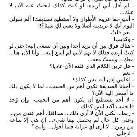
- لم أقل أني أريده، لو كنتُ كذلك لبحثتُ عنه الآن لا
عنكِ...
- أنتِ حقا غريبة الأطوار ولا أستطيع تصديقكِ! ألم تقولي
اليوم أنكِ لا تريدينه أصلا ولا يعني لكِ شيئا؟!!
- نعم قلتُ
- وكذبتِ!
- هناك فرق بين أن نريد أحدا وبين أن نسعى إليه! حتى لو
كنتُ أريده فذلك لا يهم لأني لم أسع إليه... وأنا الآن هنا...
معكِ... ولستُ معه...
- هل ترين الكلام الذي قلته الآن عاديا؟
- نعم
- اعلمي إذن أنه ليس كذلك!
- أحيانا الصديقة تكون أهم من الحبيب... لما لا يكون ذلك
ما أسعى إليه الآن؟
- لا أحد يستطيع أن يكون أهم من الحبيب، وإن وُجد
فالحبيب أكيد ليس كذلك...
- ربما... لكني الآن لا أرى ذلك... صداقتكِ أهم عندي من...
وعلى كل حال لم يحصل بيننا شيء... إن هي إلا ساعة
من زمن... لا أرى أي غرابة فيما أقول... وأنتِ؟
- ادخلي