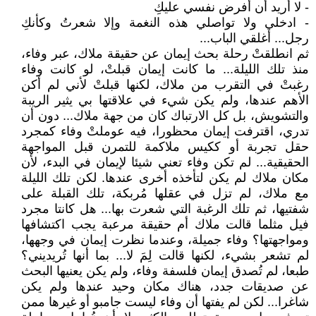
- لا أريد أن أفرض نفسي عليكِ
- ادخلي ولا تواصلي هذه النغمة وإلا شعرتُ وكأنكِ
رجل... أغلقي الباب...
ثم انطلقتْ رحلة بحث إيمان عن حقيقة ملاك، عبر وفاء،
منذ تلك الليلة... ما كانت إيمان قبلتْ، لو كانت وفاء
رغبتْ في التقرب من ملاك، لكنها قبلتْ لأني لم أكن
الأهم عندها، ولم يكن شيء في علاقتها بي يثير الريبة
والتشويش، بل كل الارتباك كان من جهة ملاك... دون أن
تدري، اقترفت إيمان محظورا، فيه عوملتْ وفاء كمجرد
حقل تجربة أو ككيس ملاكمة للتمرن قبل المواجهة
الحقيقية... لم تكن وفاء تعني شيئا لإيمان في البدء، لأن
مكان ملاك لم يكن لتأخذه أخرى عندها. لكن تلك الليلة
مع ملاك، لم تزل في عقلها مُربكة، تلك القبلة على
شفتيها، ثم تلك الرغبة التي شعرت بها... هل كانتا مجرد
فيل مثلما قالت ملاك أم حقيقة مرعبة يجب اكتشافها
ومواجهتها؟ وفاء جميلة، وعندما نظرت إيمان في وجهها،
لم تشعر بشيء، لكنها قالت لِمَ لا... بما أنها تُريديني؟
طبعا، لم تُصدق إيمان فلسفة وفاء، ولم يكن يعنيها البحث
عن صديقات جدد، هناك مكان وحيد عندها ولم يكن
شاغرا... لكن لم يفتها أن وفاء ليست جامبو أو غيرها ممن