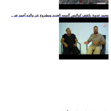
.. محمد عدوية يكشف كواليس ألبومه الجديد ومشروع عن والده أحمد عد