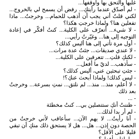
غلبها والتحق بها وأوقفها...
- لم أصدّق عندما رأيتكِ... رفض أن يسمح لي بالخروج...
لكني قلتُ أني يجب أن أذهب للحمام... وخرجتُ... ماذا
تفعلين هنا؟ ولماذا خرجتِ هكذا؟
- لا شيء... أتعرّف على الكلية... كنتُ أفكّر في إعادة
التوجيه إلى هنا... وغيّرتُ رأيي...
- أول مرة تأتي إلى هنا أليس كذلك؟
- لا عندي صديقات... جئتُ عدة مرات...
- لكنكِ قلتِ... تتعرفين على الكلية...
- سأذهب... لديّ ما أفعل...
- جئتِ تبحثين عني، أليس كذلك؟
- ليس كذلك! ولماذا أبحث عنكِ؟!
- لا أعلم، منذ... منذ... لم نلتق... نمتِ بسرعة... وخرجتُ
بعد ذلك
- ...
- ظننتُ أنكِ ستتصلين بي... كنتُ مخطئة
- لم أر بدا لذلك...
- أنا رأيتُ... لا يهم الآن... سأعاقب لأني خرجتُ من
الحصة دون إذن... هل... هل لا يستحق ذلك منكِ أن تبقي
قليلا على الأقل؟