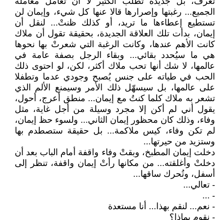
تعرف، بل جديدة تطلب الكثير لا أن تُعامل معاملة
الجميع... رغبتها وإصرارها قالا عنها كل شيء، وإيمان لن
تستطيع إعطاءها ما تريد، أو كذلك ظنتْ... لنقل أن
إيمان، بدأت تلك العلاقة الجديدة، بحقيقة تقول أن ملاك
كانت الأهم عندها، وكانت الرغبة التي شعرتْ بها نحوها
هي ما سيُحدد بقائي... وبقاء الرجل بصفة عامة في
عالمها، لا شك أنها تحب ملاك أكثر، لكن، لو احتوى ذلك
الحب في طياته على جنس يُصبح وجودي عدما وتطفلا
على عالمها، بل سيسهّل ذلك الأمر وسيمنع الألم الذي
تشعر به ملاك كلما كنتُ مع إيمان... منطق أعرج، أحول،
يقول أني لم أكن إلا مجرد وسيلة من أجل غاية، مثل
وفاء، وذلك كان محظور إيمان الثاني... ولسوء حظ إيمان،
لم تكن وفاء، كيس ملاكمة... بل حقيقة ستصطدم بها
وستزيد من حيرتها...
دخلت إيمان المطبخ، وبقتْ وفاء واقفة أمام الباب بعد أن
دخلتْ وأغلقته... من مكانها رأتْ إيمان واقفة، تنظر إلى
أسفل، وتُحرك ساقها...
- تعالي...
- ...
- نعم... لنقم بهذا... أنا مستعدة
- نقوم بماذا؟