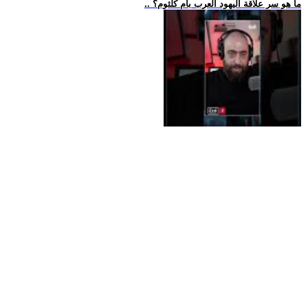
.. ما هو سر علاقة اليهود العرب بأم كلثوم؟