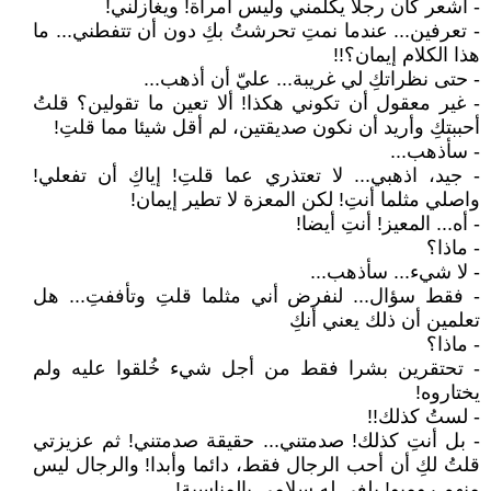
- أشعر كأن رجلا يكلمني وليس امرأة! ويغازلني!
- تعرفين... عندما نمتِ تحرشتُ بكِ دون أن تتفطني... ما
هذا الكلام إيمان؟!!
- حتى نظراتكِ لي غريبة... عليّ أن أذهب...
- غير معقول أن تكوني هكذا! ألا تعين ما تقولين؟ قلتُ
أحببتكِ وأريد أن نكون صديقتين، لم أقل شيئا مما قلتِ!
- سأذهب...
- جيد، اذهبي... لا تعتذري عما قلتِ! إياكِ أن تفعلي!
واصلي مثلما أنتِ! لكن المعزة لا تطير إيمان!
- أه... المعيز! أنتِ أيضا!
- ماذا؟
- لا شيء... سأذهب...
- فقط سؤال... لنفرض أني مثلما قلتِ وتأففتِ... هل
تعلمين أن ذلك يعني أنكِ
- ماذا؟
- تحتقرين بشرا فقط من أجل شيء خُلقوا عليه ولم
يختاروه!
- لستُ كذلك!!
- بل أنتِ كذلك! صدمتني... حقيقة صدمتني! ثم عزيزتي
قلتُ لكِ أن أحب الرجال فقط، دائما وأبدا! والرجال ليس
منهم روميو! بلغي له سلامي بالمناسبة!