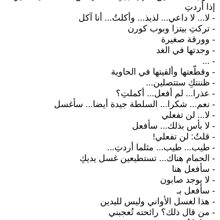
إذا أردتِ
- لا... لا داعي... لذيذ... وأكلتُ... أنا آكل
- تركتِ بيتزا وبوب كورن
- وورقة صغيرة
- وجدتها في الغد
- ...
- وقطّعتها وألقيتها في الحاوية
- ظننتكِ ستتصلين...
- عذرا... لم أفعل... أكملتِ؟
- نعم... شكرا... السلطة جيدة أيضا... سأغسل
- لا... لن تفعلي
- لا بأس بذلك... سأفعل
- قلتُ: لن تفعلي!
- طيب... طيب... مثلما أردتِ...
- الحمام هناك... تستطيعين غسل يديكِ
- سأفعل هنا
- لا يوجد صابون
- سأفعل بـ
- هذا لغسل الأواني وليس لليدين
- من قال ذلك؟ رائحته تُعجبني