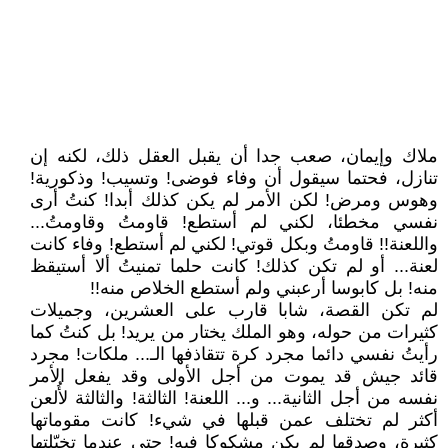
ملاك وإيمان، صعب جدا أن يقبل العقل ذلك، لكنه إن
تنازل، فحتما سيقول أن وفاء فوضى! وتسيب! وذكورية!
وهوس ومرض! لكن الأمر لم يكن كذلك أبدا! كنتُ أرى
نفسي مخطئا، لكني لم أستطع! قاومتُ وقاومتُ...
واللعنة!! قاومتُ وبكل قوتي! لكني لم أستطع! وفاء كانت
لعنة... أو لم تكن كذلك! كانت حلما تمنيتُ ألا أستيقظ
منه! بل كابوسا أرعبني ولم أستطع الخلاص منه!!
لم تكن القصة، شابا قارب على العشرين، وجميلات
كثيرات من حوله، وهو الملك يختار من يريد! بل كنتُ كما
رأيتُ نفسي دائما مجرد كرة تتقاذفها الـ... ملكات! مجرد
قائد جيش قد يموت من أجل الأولى وقد يفعل الأمر
نفسه من أجل الثانية... و... اللعنة! الثالثة! والثالثة لأُلعن
أكثر لم تختلف عمن قبلها في شيء! كانت مقوماتها
كثيرة، وصدقها لم يكن مشكوكا فيه! حتى عندما تخيّلتها