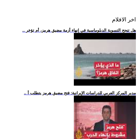
اخر الافلام
.. هل تنجح التسوية الدبلوماسية في إنهاء أزمة مضيق هرمز، أم تؤخر
.. مدير المركز العربي للدراسات الإيرانية: فتح مضيق هرمز يتطلب أ