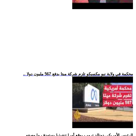
.. محكمة في ولاية نيو مكسيكو تلزم شركة ميتا بدفع 567 مليون دولا
.. الرئيس الأمريكي دونالد ترمب يوقع أمرا تنفيذيا يستهدف ما وصفه