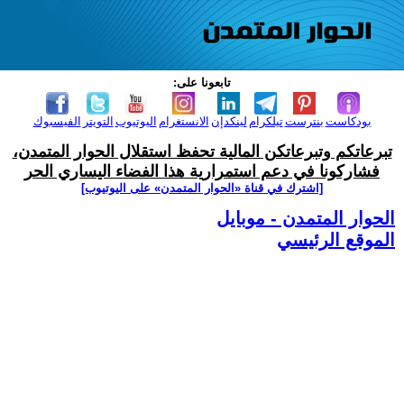
تابعونا على:
بودكاست
بنترست
تيلكرام
لينكدإن
الانستغرام
اليوتيوب
التويتر
الفيسبوك
تبرعاتكم وتبرعاتكن المالية تحفظ استقلال الحوار المتمدن،
فشاركونا في دعم استمرارية هذا الفضاء اليساري الحر
[اشترك في قناة ‫«الحوار المتمدن» على اليوتيوب]
الحوار المتمدن - موبايل
الموقع الرئيسي