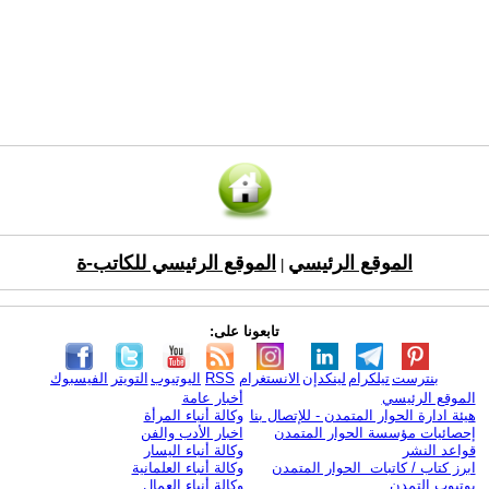
الموقع الرئيسي
الموقع الرئيسي للكاتب-ة
|
تابعونا على:
بنترست
تيلكرام
لينكدإن
الانستغرام
RSS
اليوتيوب
التويتر
الفيسبوك
الموقع الرئيسي
أخبار عامة
هيئة ادارة الحوار المتمدن - للإتصال بنا
وكالة أنباء المرأة
إحصائيات مؤسسة الحوار المتمدن
اخبار الأدب والفن
قواعد النشر
وكالة أنباء اليسار
ابرز كتاب / كاتبات الحوار المتمدن
وكالة أنباء العلمانية
يوتيوب التمدن
وكالة أنباء العمال