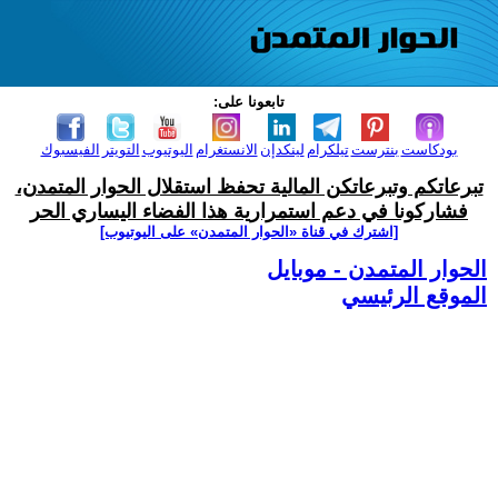
تابعونا على:
بودكاست
بنترست
تيلكرام
لينكدإن
الانستغرام
اليوتيوب
التويتر
الفيسبوك
تبرعاتكم وتبرعاتكن المالية تحفظ استقلال الحوار المتمدن،
فشاركونا في دعم استمرارية هذا الفضاء اليساري الحر
[اشترك في قناة ‫«الحوار المتمدن» على اليوتيوب]
الحوار المتمدن - موبايل
الموقع الرئيسي