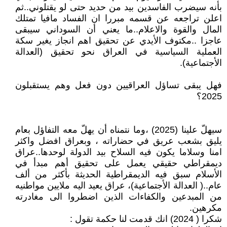
بأنه سيضرب الفاسدين بيد من حديد حتى لو يقتلوني..ثم
اعلن تراجعه عن قسمه مبررا ان الفساد مافيا تمتلك
المال والقوة والاعلام..ما يعني أن السوداني سيبقى
عاجزا ..مكتوف الأيدي عن تحقيق اهم انجاز يغير سكة
العملية السياسية في العراق نحو تحقيق (العدالة
الأجتماعية).
فهل يبقى تساؤل العراقيين دون فعل وهم يستقبلون
2025؟
سيهلّ علينا (2025) ،وما نتمناه أن يهلّ معه التفاؤل بعام
يليق بشعب عريق في حضاراته ، وبعراق افضل واكثر
امنا وسلاما يكون فيه السلاح بيد الدولة لوحدها..عراق
ديمقراطي حقيقي يعمل على تحقيق أهم مبدأ في
الأسلام سبق فيه الديمقراطية الحديثة بأكثر من ألف
عام..( العدالة الأجتماعية)، عراق يعيد اليه ملايين مواطنيه
من المبدعين والكفاءات الذين اضطروا الى مغادرته
مكرهين.
شكرا ( 2024) انك قدمت لنا حكمة تقول :