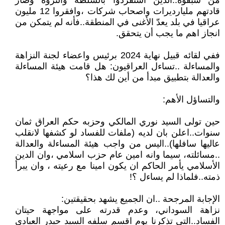
من سبقوه..الذين استفردوا بالسلطة والثروة وصار
قادتهم مليارديرات واصحاب شركات ،وافقروا 12 مليون
عراقيا في بلد يعدّ الأغنى في المنطقة..فأنه لم يتمكن من
انجاز اهم ما يجب أن يتحقق.
ففي لقائه قبيل نهاية 2024 برئيس واعضاء لجنة النزاهة
والمساءلة ..تساءل العراقيون: هل قامت هيئة المساءلة
والعدالة بتطبيق مبدأ من أين لك هذا؟
والتساؤل الأهم:
حين تولى السيد نوري المالكي وحزبه حكم العراق ثمان
سنوات..اعلن بان لديه (ملفات للفساد لو كشفها لانقلب
عاليها سافلها)..اليس من واجب هيئة المساءلة والعدالة
..مسائلته، سيما وانه امين عام حزب اسلامي ،وان الدين
الأسلامي يأمر الحاكم ان يكون امينا مع رعيته ، وان يبرأ
ذمته..فلماذا لم يساءل ؟!
الإجابة المرجحة ..ان الجميع يشهد بحقيقتين:
نزاهة السوداني، وعدم قدرته على مواجهة حيتان
الفساد..التي تذكرنا يوم اقسم سلفه السيد حيدر العبادي