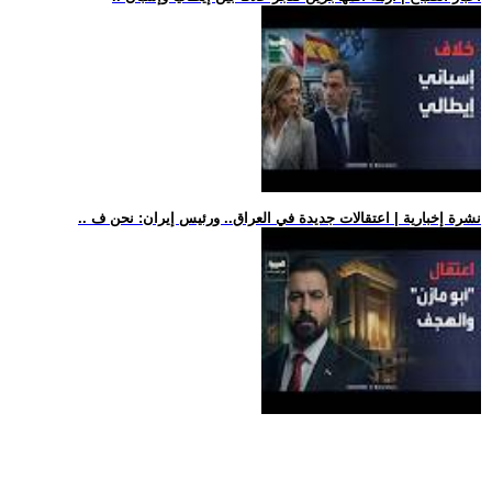
.. نشرة إخبارية | اعتقالات جديدة في العراق.. ورئيس إيران: نحن ف