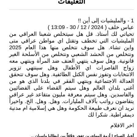
التعليقات
1 - والمليشيات إلى أين !!
عباس خلف ( 2024 / 12 / 30 - 13:09 )
تحياتي لك أستاذ. قل هل سيتخلص شعبنا العراقي من
المليشيات التي تخطف وتقتل اي مواطن عراقي متى
واين تشاء. هل سوف نتخلص منها هذا العام 2025
ونتخلص من الحشد الشعبي ونتخلص من الأسلحة الغير
قانونية. وهل سوف ينتهي العنف ضد المرأة وينتهي معه
زواج القاصرات اي الأطفال وهل سينتهي تزوير
الانتخابات وتفوز نفس الكتل الطائفية. وهل سوف تتحقق
العدالة الاجتماعية وينتهي الفقر في بلدنا الذي هو من
أغنى بلدان العالم وهل سيتم القضاء على الفضائيين
والفاسدين. وهل سيتم معرفة مليون متقاعد غير عراقي
يتقاضون رواتب بآلاف المليارات. وهل. وهل. الخ. واخيراً
نريد ان نعرف طبيعة الحكومة وهل هي إسلامية ام مدنية
ديمقراطية. شكرا لك
اخر الافلام
.. أخبار الصباح | أزمة المهاجرين تفجر خلافاً بين إيطاليا وإسبان