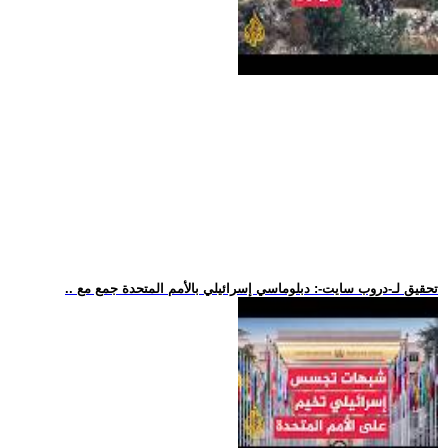
.. تحقيق لـ-دروب سايت-: دبلوماسي إسرائيلي بالأمم المتحدة جمع مع