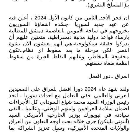
بـ( المسلخ البشري).
ان فجر الأحد..الثامن من كانون الأول 2024 ، أعلن فيه
عن عهد جديد لسوريا ،جسّده اشقاؤنا السوريون
بخروجهم في ساحة الأمويين بالعاصمة دمشق للمطالبة
بارساء قواعد دولية مدنية ديمقراطية، متمنين عليهم أن
يدركوا حقيقة سيكولوجية،هي انهم يعيشون الآن نشوة
النصر ،لكن مرحلة ما بعد سقوط اي نظام..تكون
محفوفة بالمخاطر، وعليهم التقاط العبرة من سقوط
انظمة طغاة سبقتهم.
العراق ..دور افضل
ولقد شهد عام 2024 دورا افضل للعراق على الصعيدين
العربي والعالمي. ففي التعامل مع احداث سوريا ، اتخذ
رئيس الوزراء السيد محمد شياع السوداني كل الأجراءات
لضمان سلامة العراقيين وامنهم الوطني. وعالميا ..التقى
سيادته في نيويورك بوزير الخارجية الأمريكي السيد
(أنتوني بلينكن) جرى خلاله بحث أوجه التعاون بين العراق
والولايات المتحدة الأميركية، وسبل تعزيز الشراكة بما