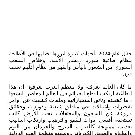
حفل عام 2024 بأحداث كبيرة ابرزها..ختامها في الأطاحة
بنظام طاغية سوريا ..بشار الأسد، وخلاص الشعب
السوري من الشعور باليأس والقهر من نظام اذلّهم نصف
قرن.
ما كان العالم يعرف، ولا معظم العرب يعرفون ان هذا
الطاغية ارتكب افظع الجرائم في العالم المعاصر..ابشعها
، ما كشفته وثائق استخباراتية وملفات كشفت عن اوامر
تفجيرات واغتيالات في مناطق شيعية وكوردية، وحقائق
مروعة عن السجون والمعتقلات تحت الأرض كانت
تستخدم أقسى أدوات للقمع والترهيب وارتكاب اساليب
تعذيب ممنهجة كالضرب المبرح والحرمان من النوم
والطعام والصعق الكهربائي..وصفته منظمة العفو الدولية