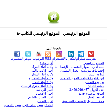
الموقع الرئيسي
الموقع الرئيسي للكاتب-ة
|
تابعونا على:
بنترست
تيلكرام
لينكدإن
الانستغرام
RSS
اليوتيوب
التويتر
الفيسبوك
الموقع الرئيسي
أخبار عامة
هيئة ادارة الحوار المتمدن - للإتصال بنا
وكالة أنباء المرأة
إحصائيات مؤسسة الحوار المتمدن
اخبار الأدب والفن
قواعد النشر
وكالة أنباء اليسار
ابرز كتاب / كاتبات الحوار المتمدن
وكالة أنباء العلمانية
يوتيوب التمدن
وكالة أنباء العمال
مكتبة التمدن
وكالة أنباء حقوق الإنسان
عدد الزوار: 3,429,919,467
اخبار الرياضة
اضافة موضوع جديد
اخبار الاقتصاد
اضافة الاخبار
اخبار الطب والعلوم
حملات الحوار المتمدن التضامنية
اخبار التمدن
إضافة يوتيوب-فلم إلى يوتيوب التمدن