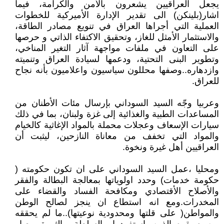
يجعل العراقيين يشعرون بالأمن والكرامة، فيما
اشار(بلينكن) الى تقدير الإدارة الأميركية للخطوات
العملية التي أجراها العراق في تنويع مصادر الطاقة،
والاستثمار الأمثل للغاز، وتحقيق الاكتفاء الذاتي و حرصها
على التعاون في ملفات مواجهة آثار التغير المناخي،
وتطوير البنى التحتية، ودعمها لسيادة العراق وتنميته
وازدهاره..وصفها محللون سياسيون واعلاميون بأنه نجاح
للعراق.
وعربيا وجّه السيد السوداني بإرسال مئات الأطنان من
المساعدات الطبية والغذائية إلى غزة ولبنان، بما في ذلك
سيارات الإسعاف وعجلات محملة بالمواد الإغاثية كالخيام
والمواد التي تخفف من معاناة النازحين، ليثبت أن
العراقيين أهل غيرة ونخوة.
ومحليا ،عمل السيد السوداني على ان تكون حكومته (
حكومة خدمات) وحدد اولوياتها بمعالجة البطالة والفقر
والأصلاح الأقتصادي ومكافحة الفساد والقضاء على
المخدرات.ومع انه استطاع ان ينجز لصالح الوطن
والمواطن( على قلتها ومحدودية نوعيتها)..ما لم يحققه