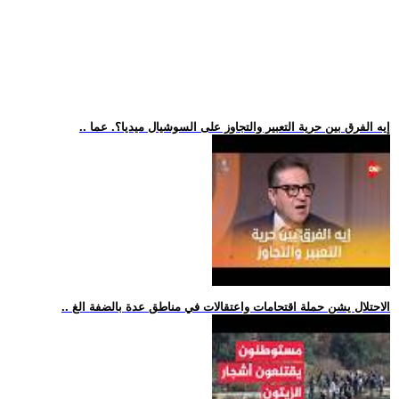
.. إيه الفرق بين حرية التعبير والتجاوز على السوشيال ميديا؟. عما
.. الاحتلال يشن حملة اقتحامات واعتقالات في مناطق عدة بالضفة الغ