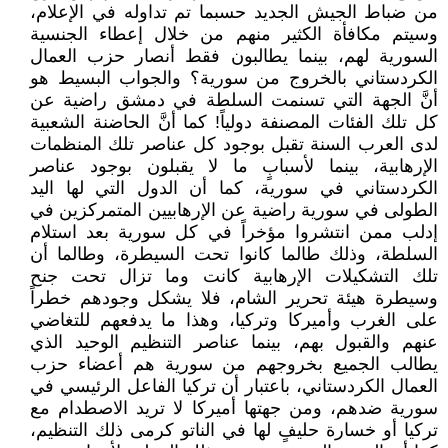
من ضباط الجيش الجديد حسبما تم تداوله في الإعلام،
وسيتم مكافأة الكثير منهم من خلال إعطاء الجنسية
السورية لهم، بينما يطالبون فقط أنصار حزب العمال
الكردستاني بالخروج من سورية؟ والجواب البسيط هو
أنَّ الجهة التي تسنمت السلطة في دمشق راضية عن
كل تلك الفئات المصنفة دولياً! كما أنَّ الحاضنة الشعبية
لدى العرب السنة تقبل بوجود كل عناصر تلك المنظمات
الإرهابية، بينما لأسبابٍ ما لا يقبلون بوجود عناصر
الكردستاني في سورية، كما أن الدول التي لها اليد
الطولى في سورية راضية عن الإرهابيين المتمركزين في
إدلب ممن انتشروا مؤخراً في كل سورية بعد استلام
السلطة، وذلك طالما كانوا تحت السيطرة، وطالما أن
تلك التشكيلات الإرهابية كانت وما تزال تحت جنح
وسيطرة هيئة تحرير الشام، فلا يشكل وجودهم خطراً
على الغرب وأميركا وتركيا، وهذا ما يدفعهم للتغاضي
عنهم والقبول بهم، بينما عناصر التنظيم الوحيد الذي
يطالب الجميع بخروجهم من سورية هم أعضاء حزب
العمال الكردستاني، باعتبار أن تركيا الفاعل الرئيسي في
سورية ضدهم، ومن جهتها أميركا لا تريد الاصطدام مع
تركيا أو خسارة حليفٍ لها في الناتو كرمى ذلك التنظيم،