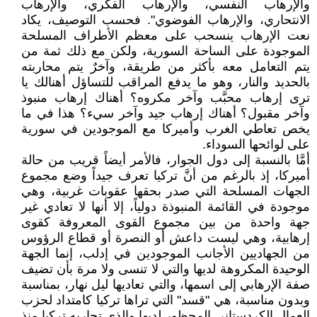
والإرهاب النفسي، والإرهاب الفكري، والإرهاب
الانتحاري، والإرهاب الفوضوي". فحسب التوصيف، يكاد
نعت الإرهاب ينسحب على معظم الأطراف المسلحة
الموجودة على الساحة السورية، ولكن مع ذلك ثمة من
يتم التعامل معه بأكثر من طريقة، وآخرٌ يتم محاربته
بالحديد والنار، وهو ما يدفع المراقب للتساؤل أهنالك يا
ترى إرهاب محبَّب وآخر مكروه؟ أهناك إرهاب منبوذ
وآخر مقبول؟ أهناك إرهاب جيد وآخر سيء؟ هذا في ما
يخص تعاطي الغرب وأميركا مع الموجودين في سورية
على لوائحها السوداء.
أمَّا بالنسبة إلى دول الجوار، فالأمر أيضاً قريب من حالة
أميركا، إذ بالرغم من أنَّ تركيا تعرف جيداً وضع مجموع
الجهات المسلحة التي صدر بحقها عقوبات غربية، وهي
موجودة في القائمة المنبوذة دولياً، إلا أنها لا تعادي غير
جهة واحدة من بين مجموع القوى المعروفة كقوى
إرهابية، وهي ليست داعش أو النصرة أو قطاع الرؤوس
من الجهاديين الأجانب الموجودين في إدلب، إنما الجهة
الوحيدة المكروهة لديها والتي لا تنسى ولا مرة بأن تضيف
صفة الإرهابي إلى اسمها، والتي تعاديها ليل نهار، بمناسبة
وبدون مناسبة، هي "قسد" التي تراها تركيا كامتداد لحزب
العمال الكردستاني المحظور لديها والذي تحاربه تركيا منذ