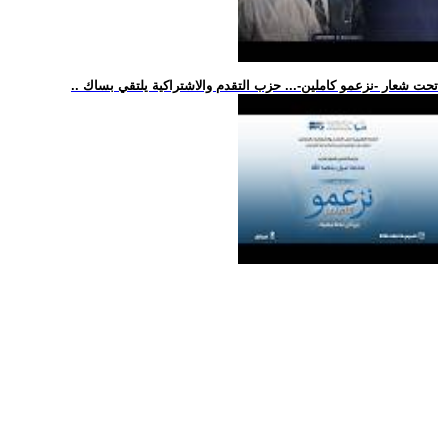
.. تحت شعار -نزعمو كاملين-... حزب التقدم والاشتراكية يلتقي بساك