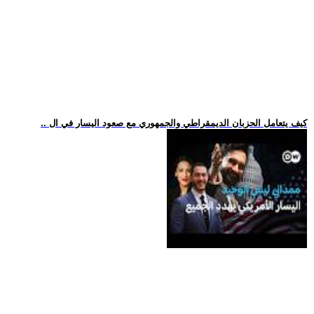
.. كيف يتعامل الحزبان الديمقراطي والجمهوري مع صعود اليسار في ال