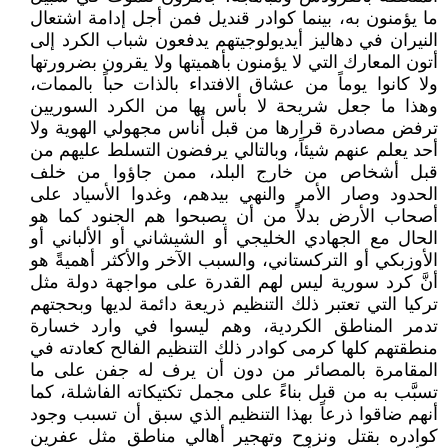
ما يؤمنون به، بينما كوادر قنديل فمن أجل إدامة اشتعال
النيران في دهاليز أيديولوجيتهم يدفعون شباب الكرد إلى
أتون المعارك التي لا يؤمنون بأهميتها ولا يقرون بضرورتها
ولا كانوا يوماً من عشاق الافتداء بالذات حباً بالممات،
وهذا ما جعل شريحة لا بأس بها من الكرد السوريين
ترفض مصادرة قرارها من قبل أُناس مجهولي الهوية ولا
أحد يعلم عنهم شيئاً، وبالتالي يرفضون التسلط عليهم من
قبل أشخاص من خارج البلد، ممن جاؤوا من خلف
الحدود وصار الأمر والنهي بيدهم، وغدوا الأسياد على
أصحاب الأرض بدلاً من أن يصبحوا هم الجنود كما هو
الحال مع الجهادي الخليجي أو الشيشاني أو الألباني أو
الأوزبكي أو التركستاني، والسبب الآخر والأكثر أهميةً هو
أنَّ كرد سورية ليس لهم القدرة على مواجهة دولة مثل
تركيا التي تعتبر ذلك التنظيم ذريعة دائمة لديها وبحجتهم
تدمر المناطق الكردية، وهم ليسوا في وارد خسارة
منطقتهم كلها كرمى كوادر ذلك التنظيم الفالح كعادته في
المقامرة بالمصائر من دون أن يرف له جفن على ما
تسبَّب به من قبل بناءً على مجمل تكتيكاته الفاشلة، كما
أنهم ضاقوا ذرعاً بهذا التنظيم الذي سبق أن تسبب وجود
كوادره بقتل ونزوح وتهجير أهالي مناطق مثل عفرين