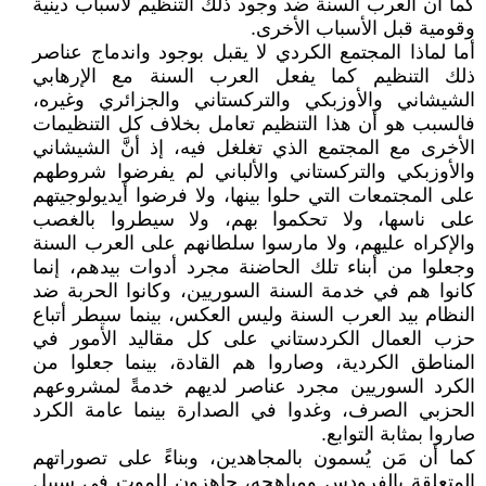
كما أن العرب السنة ضد وجود ذلك التنظيم لأسباب دينية
وقومية قبل الأسباب الأخرى.
أما لماذا المجتمع الكردي لا يقبل بوجود واندماج عناصر
ذلك التنظيم كما يفعل العرب السنة مع الإرهابي
الشيشاني والأوزبكي والتركستاني والجزائري وغيره،
فالسبب هو أن هذا التنظيم تعامل بخلاف كل التنظيمات
الأخرى مع المجتمع الذي تغلغل فيه، إذ أنَّ الشيشاني
والأوزبكي والتركستاني والألباني لم يفرضوا شروطهم
على المجتمعات التي حلوا بينها، ولا فرضوا أيديولوجيتهم
على ناسها، ولا تحكموا بهم، ولا سيطروا بالغصب
والإكراه عليهم، ولا مارسوا سلطانهم على العرب السنة
وجعلوا من أبناء تلك الحاضنة مجرد أدوات بيدهم، إنما
كانوا هم في خدمة السنة السوريين، وكانوا الحربة ضد
النظام بيد العرب السنة وليس العكس، بينما سيطر أتباع
حزب العمال الكردستاني على كل مقاليد الأمور في
المناطق الكردية، وصاروا هم القادة، بينما جعلوا من
الكرد السوريين مجرد عناصر لديهم خدمةً لمشروعهم
الحزبي الصرف، وغدوا في الصدارة بينما عامة الكرد
صاروا بمثابة التوابع.
كما أن مَن يُسمون بالمجاهدين، وبناءً على تصوراتهم
المتعلقة بالفرودس ومباهجه، جاهزون للموت في سبيل