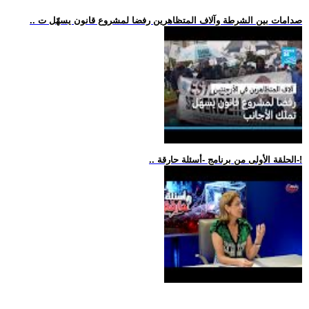
.. صدامات بين الشرطة وآلاف المتظاهرين رفضا لمشروع قانون يسهّل ت
.. الحلقة الأولى من برنامج -أسئلة حارقة-!