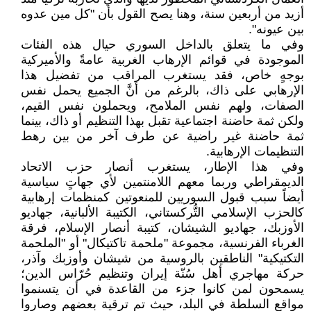
أزيد من أربعين سنة، وهنا يصح القول بأن "كل مين عدوه
بين عيونه".
وفي ما يتعلق بالداخل السوري حيال هذه الفئات
الموجودة في قوائم الإرهاب الغربية عامةً والأميركية
بوجهٍ خاص، فقد يستغرب المراقب من تفضيل هذا
الإرهابي على ذاك، بالرغم من أنَّ الجميع يحمل نفس
الصفات، ولهم نفس الملامح، ويحملون نفس القيم،
ولكن ثمة حاضنة اجتماعية تقبل بهذا التنظيم أو ذاك، بينما
ثمة حاضنة غير راضية عن طرف آخر من بين رهط
التنظيمات الإرهابية.
وفي هذا الإطار، يستغرب أنصار حزب الاتحاد
الديمقراطي وربما معهم اللامنتمين لأي جهاتٍ سياسية
أيضاً سبب قبول السوريين للمنعوتين كمنظمات إرهابية
كالحزب الإسلامي التُّركستاني، الكتيبة الألبانية، جهاديو
الأوزبك، جهاديو الشيشان، كتيبة أنصار الإسلام، فرقة
الغرباء الفرنسية، مجموعة "ملحمة تاكتيكال" أو "الملحمة
التكتيكية" الناطقين بالروسية من شيشان وأوزبك وآذر،
حركة مهاجري أهل سُنّة إيران وتنظيم حُرّاس الدين؛
يسمحون لمن كانوا جزء من القاعدة في أن يتسنموا
مواقع السلطة في البلد، حيث تم ترقية بعضهم وصاروا