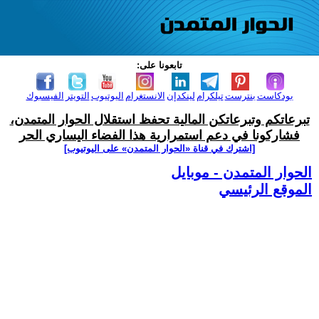
تابعونا على:
بودكاست
بنترست
تيلكرام
لينكدإن
الانستغرام
اليوتيوب
التويتر
الفيسبوك
تبرعاتكم وتبرعاتكن المالية تحفظ استقلال الحوار المتمدن،
فشاركونا في دعم استمرارية هذا الفضاء اليساري الحر
[اشترك في قناة ‫«الحوار المتمدن» على اليوتيوب]
الحوار المتمدن - موبايل
الموقع الرئيسي