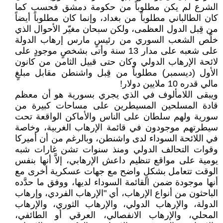
الشرع لم يكن مطلوباً من حكومة دمشق فحسب كما
كان الطالباني مطلوباً من بغداد، وإنما كان مطلوباً أيضاً
من قِبل الدول العظمى، ولكن سبحان مغيّر الأحوال الذي
خلَّص الشعب السوري من رئيسٍ مارس إرهاب الدولة
على شعبه على مدار 13 سنة وأتى بشخصٍ موجودٍ على
لائحة الإرهاب الدولي وكان حتى قبيل الثامن من كانون
الأول (ديسمبر) مطلوباً من قِبل واشنطن مقابل مبلغٍ
مالي قدره 10 ملايين دولار!
ويبقى اللامألوف في الذي يجري بسورية هو أن معظم
قادة المسلحين المسيطرين على مساحات كبيرة من
سورية ولهم سلطان على الناس والأماكن الواقعة تحت
سيطرتهم موجودون في قائمة الإرهاب الغربية، وخاصة
في اللائحة السوداء لدى واشنطن، وبالرغم من أن أميركا
وقوات التحالف الدولي ومنذ سنوات تشن غارات شبه
يومية على مواقع تنظيم داعش الإرهابي، إلاَّ أنها بنفس
الوقت تتعامل بشكلٍ واضح مع جهات عسكرية أخرى مع
أنها موجودة ضمن القائمة السوداء لديها، ووفق ما حدَّده
الباحثون من أنواع الإرهاب، أي "الإرهاب الفردي، وإرهاب
الدولة، والإرهاب الدولي، والإرهاب الثوري، والإرهاب
المحلي، والإرهاب الانفصالي، العرقي أو الطائفي،