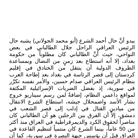
يبدو أنَّ حال أحمد الشرع (أبو محمد الجولاني) يشبه حال
الرئيس العراقي الراحل جلال الطالباني في بعض
النواحي، حيث أنَّ الطالباني كان مطلوباً من حكومة
بغداد، إلا أنه استطاع بعد زمنٍ من النضال وبمساعدة
الظروف الدولية أن ينتقل من الخنادق في إقليم
كردستان إلى قصر الرئاسة في بغداد بعد إطاحة الغرب
بنظام الرئيس العراقي صدام حسين، والأمر نفسه تكرَّر
في سورية، إذ بفضل الضربات الإسرائيلية المكثفة
لمواقع داعمي النظام، إضافةً لمن رسم سيناريو خروج
بشار الأسد واضمحلال جيشه، استطاع الشرع الانتقال
من ميادين القتال في إدلب إلى قصر الشعب في
دمشق، إلاَّ أن الفرق بين الرجلين هو أن الطالباني كان
مناصراً لحقوق الكرد والديمرقراطية في العراق منذ أكثر
من 50 عاماً، بينما الشرع كان منتمياً لتنظيم القاعدة في
العراق قبل أن يؤسس جبهة النصرة في سورية، كما أن