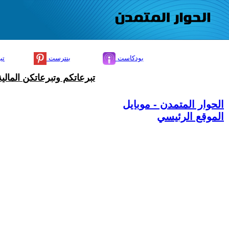
بودكاست
بنترست
تي
تبرعاتكم وتبرعاتكن المال
الحوار المتمدن - موبايل
الموقع الرئيسي