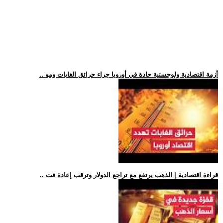
.. أزمة اقتصادية ولوجستية حادة في أوروبا جراء حرائق الغابات ومو
.. قراءة اقتصادية | الذهب يرتفع مع تراجع الدولار وترقب إعادة فت