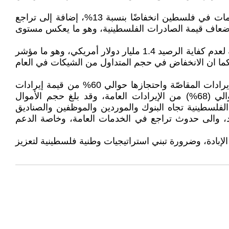
كما شهد حجم التبادل التجاري في فلسطين مع العالم الخارجي انخفاضا نسبته 11%، وشهدت قيمة صادرات السلع والخدمات في فلسطين انخفاضًا بنسبة 13%، إضافة إلى تراجع
سطينية أكثر من ثلاث اضعاف قيمة الصادرات الفلسطينية، وهو ما يعكس مستوى
وخلال العام 2024 بلغ حجم التداول في الشيكات في فلسطين 17 مليار دولار أمريكي في حين بلغت قيمة الشيكات الراجعة لعدم كفاية الرصيد 1.4 مليار دولار أمريكي، وهو ما مؤشر
تفاع في نسبة الشيكات الراجعة من اجمالي الشيكات المتداولة من 6% خلال العام 2023 إلى 8% خلال العام 2024، كما ان الانخفاض في حجم المتداول من الشيكات في العام
أما على صعيد الماليّة العامة، فقد تعّمقت الأزمة المالية التي تعاني منها السلطة الفلسطينية، خاصة مع قرصنة إسرائيل لإيرادات المقاصّة واحتجازها حوالي 60% من قيمة إيرادات
المقاصّة الشهرية، علماً ان إيرادات المقاصّة تشكّل العمود الفقري للإيرادات العامة الفلسطينية، وتصل نسبتها الى حوالي (68%) من الإيرادات العامة، وقد بلغ حجم الأموال
جم ديون والتزامات السلطة الفلسطينية تجاه البنوك والموردين والموظفين والصناديق
ل مطرّد، والى حدوث تراجع في الخدمات العامة، وخاصة الدعم
الإبادة، وضرورة تبني استراتيجيات وطنية فلسطينية لتعزيز