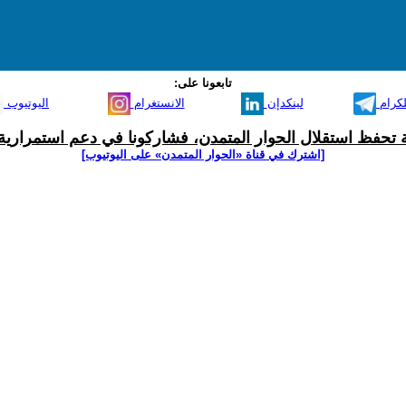
تابعونا على:
لكرام
لينكدإن
الانستغرام
اليوتيوب
ية تحفظ استقلال الحوار المتمدن، فشاركونا في دعم استمرارية 
[اشترك في قناة ‫«الحوار المتمدن» على اليوتيوب]