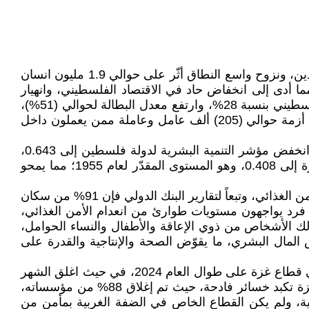
أَفَل العام 2024، حاصداً معه عشرات آلاف الشهداء من أبناء الشعب الفلسطيني، ومئات آلاف الجرحى والمعتقلين والمفقودين، ونزوح واسع النطاق أثّر على حوالي 1.9 مليون انسان
ا أدى إلى انخفاض حاد في الاقتصاد الفلسطيني، وانهيار
الخدمات الأساسية في قطاع غزة، وتضررها بشكل كبير في الضفة الغربية، وتبعاً للبيانات الرسمية فقد تراجع الاقتصاد الفلسطيني بنسبة 28%، وارتفع معدل البطالة لحوالي (51%)،
وشهد العام 2024 انهيار المنظومة الاقتصادية في قطاع غزة وتراجع حاد في القاعدة الإنتاجية في الضفة الغربية، وما زالت أزمة حوالي (205) ألف عامل وعاملة ممن يعملون داخل
ومع حلول نهاية عام 2024، حدثت انتكاسات كبيرة في التنمية البشرية في فلسطين، تبعاً لمؤشرات التنمية البشرية، حيث انخفض مؤشر التنمية البشرية لدولة فلسطين إلى 0.643،
وهو المستوى المقدّر لعام 2000؛ مما يؤخّر التنمية بمقدار 24 عاماً. بينما يُتوقع أن ينخفض مؤشر التنمية البشرية لقطاع غزة إلى 0.408، وهو المستوى المقدّر لعام 1955؛ مما يمحو
أما على مستوى الفقر، فكل قطاع غزة أضحى دون خط الفقر، ومناطق متعددة فيه تعاني من المجاعة الحقيقية، وانعدام الأمن الغذائي، وتبعاً لتقارير البنك الدولي فإن 91% من سكان
نعدام الأمن الغذائي الحاد، كما أن خطر المجاعة مرتفع في شمالي القطاع، ويشمل هذا أكثر من 875 ألف فرد يواجهون مستويات طوارئ من انعدام الأمن الغذائي،
لك الأشخاص من ذوي الإعاقة والأطفال والنساء الحوامل،
 المال البشري، ما يقوّض الصحة والإنتاجية والقدرة على
أمّا على صعيد الأعمال، فقد أظهرت التقارير تراجع مؤشر دورة الاعمال في فلسطين، حيث انخفض المؤشر -100 نقطة في قطاع غزة على طوال العام 2024، في حيث اغلق الشهر
الأخير من العام 2024 لمؤشر دورة الأعمال على تراجع قيمته –32.3 في الضفة الغربية، كما ان القطاع الخاص في قطاع غزة تكبد خسائر فادحة، حيث تم إغلاق 88% من مؤسساته،
سسات القطاع الخاص في غزة قد دمرت بالكامل، في حين تكبدت 22% أضرارًا جزئية، ولم يكن القطاع الخاص في الضفة الغربية بمأمن من