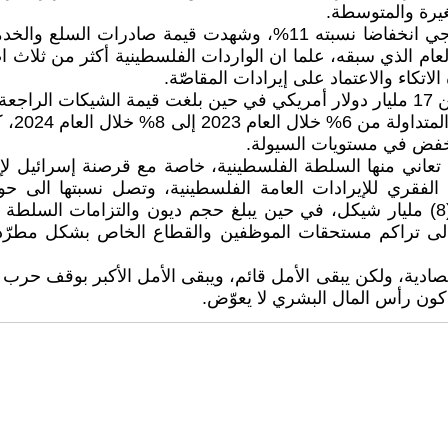
يرة والمتوسطة.
اردات وذلك خلال العام 2024 مقارنة مع العام الذي سبقه، علما ان الواردات الفل
اتكاء والاعتماد على إيرادات المقاصّة.
على ار
الفلسطينية المحتجزة لدى إسرائيل منذ العام 2019 حوالي (8) مليار شيكل، في حين يبلغ ح
 الأزمة المالية الى تراكم مستحقات الموظفين والقطاع الخاص بشك
قتصادية، ولكن يبقى الأمل قائم، ويبقى الأمل الأكبر بوقف حرب 
 كون رأس المال البشري لا يعوّض.