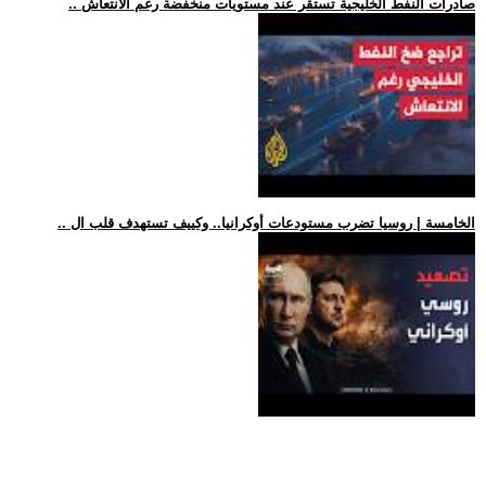
.. صادرات النفط الخليجية تستقر عند مستويات منخفضة رغم الانتعاش
.. الخامسة | روسيا تضرب مستودعات أوكرانيا.. وكييف تستهدف قلب ال