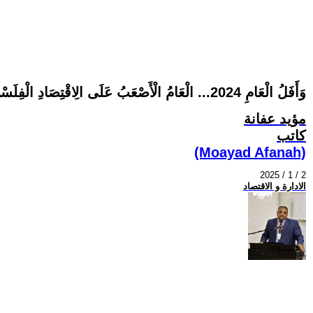
وَأَفَلُ الْعَامِ 2024... الْعَامُ الْأَصْعَبُ عَلَى الِاقْتِصَادِ الْفِلَسْطِينِيِّ
مؤيد عفانة
كاتب
(Moayad Afanah)
2025 / 1 / 2
الادارة و الاقتصاد