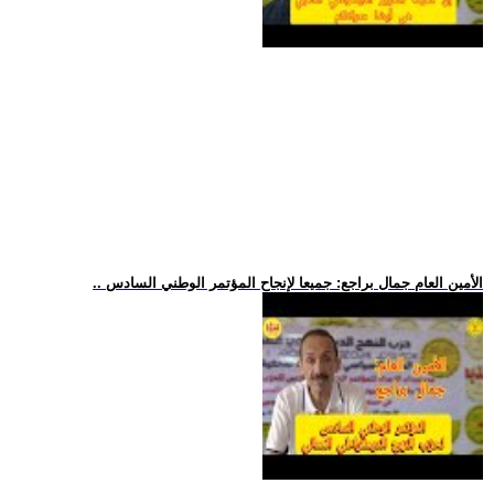
.. الأمين العام جمال براجع: جميعا لإنجاح المؤتمر الوطني السادس