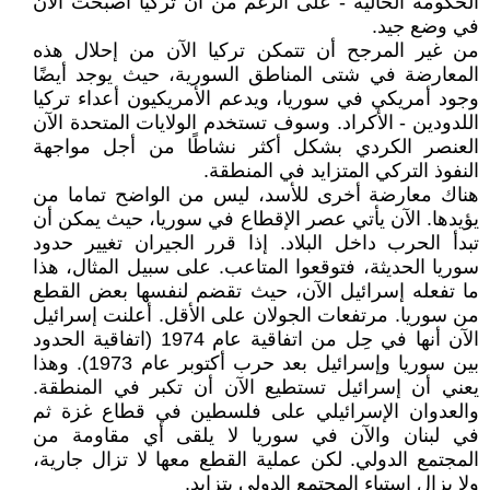
الحكومة الحالية - على الرغم من أن تركيا أصبحت الآن
في وضع جيد.
من غير المرجح أن تتمكن تركيا الآن من إحلال هذه
المعارضة في شتى المناطق السورية، حيث يوجد أيضًا
وجود أمريكي في سوريا، ويدعم الأمريكيون أعداء تركيا
اللدودين - الأكراد. وسوف تستخدم الولايات المتحدة الآن
العنصر الكردي بشكل أكثر نشاطًا من أجل مواجهة
النفوذ التركي المتزايد في المنطقة.
هناك معارضة أخرى للأسد، ليس من الواضح تماما من
يؤيدها. الآن يأتي عصر الإقطاع في سوريا، حيث يمكن أن
تبدأ الحرب داخل البلاد. إذا قرر الجيران تغيير حدود
سوريا الحديثة، فتوقعوا المتاعب. على سبيل المثال، هذا
ما تفعله إسرائيل الآن، حيث تقضم لنفسها بعض القطع
من سوريا. مرتفعات الجولان على الأقل. أعلنت إسرائيل
الآن أنها في حِل من اتفاقية عام 1974 (اتفاقية الحدود
بين سوريا وإسرائيل بعد حرب أكتوبر عام 1973). وهذا
يعني أن إسرائيل تستطيع الآن أن تكبر في المنطقة.
والعدوان الإسرائيلي على فلسطين في قطاع غزة ثم
في لبنان والآن في سوريا لا يلقى أي مقاومة من
المجتمع الدولي. لكن عملية القطع معها لا تزال جارية،
ولا يزال استياء المجتمع الدولي يتزايد.