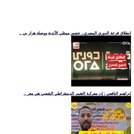
.. انطلاق قرعة الدوري المصري.. حضور ممثلي الأندية ووصلة هزار بي
.. إبراهيم النافعي : إن معركـة التغيير الديمقراطي الشعبي هي معر