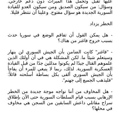
عليها تقبل وتحمل هذا الميراث دون دعم خارجي.
وسؤال: من سيكون الصديق ومن سيكون العدو للقيادة
السورية الجديدة هو سؤال مفتوح. وعلينا أن ننتظر قليلا.
الخطر يزداد
- هل يمكن القول أن تفاقم الوضع في سوريا حدث
بسبب خروج فاغنر من هناك؟
- "فاغنر" كانت الضامن بأن الجيش السوري لن ينهار
وسيتعلم شيئاً ما. لكن المشكلة هي في أن أولئك الذين
علموهم القتال جيدًا لم يكونوا مدللين جدًا من قبل القيادة
العسكرية السورية. لذلك، ربما لا ينبغي للمرء أن يفاجأ
بأن الجيش السوري ألقى بكل بساطة أسلحته قائلاً:
"فليذهب الجميع إلى جهنم".
- هل المخاوف من أننا نواجه موجة جديدة من الخطر
الإرهابي بسبب قيام السلطات السورية حتى الآن بإطلاق
سراح مقاتلي داعش السابقين من السجن هي مخاوف
في محلها؟