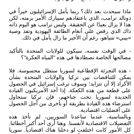
ماذا سيحدث بعد ذلك؟ ربما يأمل الإسرائيليون خيراً في
دونالد ترامب، الذي باعتقادهم سيبارك الأمر برمته، لكن
هذا لا يزال بعيدًا عن الحقيقة. وليس ترامب هو اليوم ذاته
ذاك الذي رقص على أنغام الطائفة اليهودية ونفذ وصية
«بيبي» نتنياهو، رغم أن الأخير ما زال يأمل في ذلك.
- في الوقت نفسه، سيكون للولايات المتحدة بالتأكيد
مصالحها الخاصة تصطادها في هذه "المياه العكرة"؟
- هذه التجزئة الإقطاعية لسوريا ستظل محسوسة. فلا
يمكن للتناقضات بين تركيا والولايات المتحدة بشأن
الأكراد إلا أن تتزايد؛ وسوف ترغب إسرائيل في الحصول
على قطعة من هذه الكعكة. إذا أخذ الأمريكيون القيادة
الجديدة لسوريا تحت جناحهم، فإن تركيا ستحاول
استرضاء هذه القيادة بطريقة أو بأخرى من أجل الحصول
على أفضليات اقتصادية.
وبالمناسبة، عندما ساعدنا السوريين، لم نأخذ هذه
التفضيلات الاقتصادية لأنفسنا. وهنا أرى أحد أكبر أخطائنا.
كل الأمور كانت اختلفت لو دخلنا هناك اقتصادياً. سوريا