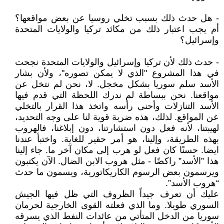
- هل حدث ذلك بسبب تخلي روسيا عن بعض مواقعها؟
أم يجب اعتبار ذلك من مكائد تركيا والولايات المتحدة
وإسرائيل؟
- حدث ذلك لأن تركيا وإسرائيل والولايات المتحدة نجحت
في هذا المشروع "الذي لا يمكن تصوره"، ولأن بشار
الأسد سلم سوريا بشكل مخجل. لا، نحن لم نتخل عن
مواقعنا. نحن ببساطة لم ندرك اللحظة التي قدم فيها
الأسد التنازلات وأحنى رأسه واتخذ هذا القرار بالتخلي
عن المواقع. لذلك، هذه ضربة قوية لنا على وجه التحديد،
لهيبتنا، لأنه فعل دون استشارتنا، دون إبلاغنا، فالهروب
بهذه الطريقة، وإلينا، هو أمر حقير للغاية. واختبأ عندنا
ايضا. حسنًا كان فعل لو هرب إلى مكان آخر ما. جاء إلينا
هذا ”الأسد” راكضًا - مثل هروب الابن الضال. الآن يكتبون
ويرسمون بعض الرسوم الكاريكاتورية، ويسمون ما حدث
“هروب الأسد”.
عليك أن تعرف جيداً الظروف التي ظل فيها الجيش
السوري طويلا. وما الذي فعلته القوى الخارجية لحرمان
سوريا من الدخل المتأتي من عائدات النفط الذي يسرقه