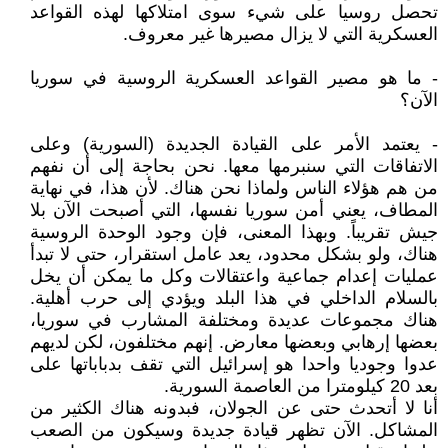
تحصل روسيا على شيء سوى امتلاكها لهذه القواعد
العسكرية التي لا يزال مصيرها غير معروف.
- ما هو مصير القواعد العسكرية الروسية في سوريا
الآن؟
- يعتمد الأمر على القيادة الجديدة (السورية) وعلى
الاتفاقات التي سنبرمها معها. نحن بحاجة إلى أن نفهم
من هم هؤلاء الناس ولماذا نحن هناك. لأن هذا، في نهاية
المطاف، يعني أمن سوريا نفسها، التي أصبحت الآن بلا
جيش تقريباً. وبهذا المعنى، فإن وجود الوحدة الروسية
هناك، ولو بشكل محدود، يعد عامل استقرار، حتى لا تبدأ
عمليات إعدام جماعية واعتقالات وكل ما يمكن أن يخل
بالسلام الداخلي في هذا البلد ويؤدي إلى حرب أهلية.
هناك مجموعات عديدة ومختلفة المشارب في سوريا،
بعضها إرهابي وبعضها معارض. إنهم مختلفون، لكن لديهم
عدوا وجوديا واحدا هو إسرائيل التي تقف بدباباتها على
بعد 20 كيلومترا من العاصمة السورية.
أنا لا أتحدث حتى عن الجولان، فبدونه هناك الكثير من
المشاكل. الآن تظهر قيادة جديدة وسيكون من الصعب