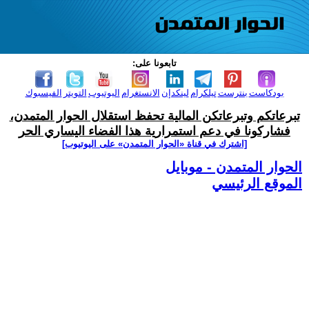
تابعونا على:
بودكاست
بنترست
تيلكرام
لينكدإن
الانستغرام
اليوتيوب
التويتر
الفيسبوك
تبرعاتكم وتبرعاتكن المالية تحفظ استقلال الحوار المتمدن،
فشاركونا في دعم استمرارية هذا الفضاء اليساري الحر
[اشترك في قناة ‫«الحوار المتمدن» على اليوتيوب]
الحوار المتمدن - موبايل
الموقع الرئيسي