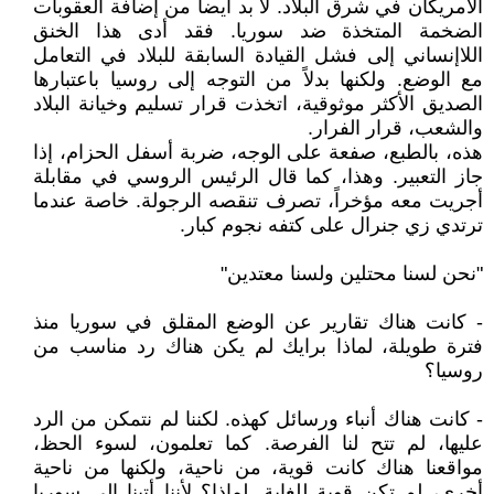
الأمريكان في شرق البلاد. لا بد أيضا من إضافة العقوبات
الضخمة المتخذة ضد سوريا. فقد أدى هذا الخنق
اللاإنساني إلى فشل القيادة السابقة للبلاد في التعامل
مع الوضع. ولكنها بدلاً من التوجه إلى روسيا باعتبارها
الصديق الأكثر موثوقية، اتخذت قرار تسليم وخيانة البلاد
والشعب، قرار الفرار.
هذه، بالطبع، صفعة على الوجه، ضربة أسفل الحزام، إذا
جاز التعبير. وهذا، كما قال الرئيس الروسي في مقابلة
أجريت معه مؤخراً، تصرف تنقصه الرجولة. خاصة عندما
ترتدي زي جنرال على كتفه نجوم كبار.
"نحن لسنا محتلين ولسنا معتدين"
- كانت هناك تقارير عن الوضع المقلق في سوريا منذ
فترة طويلة، لماذا برايك لم يكن هناك رد مناسب من
روسيا؟
- كانت هناك أنباء ورسائل كهذه. لكننا لم نتمكن من الرد
عليها، لم تتح لنا الفرصة. كما تعلمون، لسوء الحظ،
مواقعنا هناك كانت قوية، من ناحية، ولكنها من ناحية
أخرى، لم تكن قوية للغاية. لماذا؟ لأننا أتينا إلى سوريا