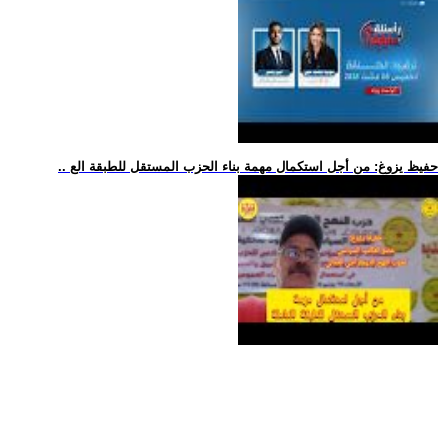
.. حفيظ يزوغ: من أجل استكمال مهمة بناء الحزب المستقل للطبقة الع