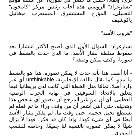
ترى، ولماذا حصل ما حصل في سوريا؟ عن أسئلة موقع
"تسارغراد" الروسي هذه أجاب رئيس مركز "كاتيخون"
التحليلي، المؤرخ المستشرق المستعرب ميخائيل
ياكوشيف
"هروب الأسد"
تسارغراد: السؤال الأول الذي أصبح الأكثر انتشارا بعد
سقوط سلطة بشار الأسد: ما الذي حدث بالضبط في
سوريا، وكيف يمكن وصفه؟
- أنا أصف هذا بأنه حدث لا يمكن تصوره. هذا هو بالضبط
ما يبدو، كما يقال باللغة الإنجليزية، unthinkable أي غير
وارد أصلا. تمامًا مثل الخطة التي كانت لدى بريطانيا فيما
يتعلق بالاتحاد السوفيتي في نهاية الحرب الوطنية
العظمى. أي أن من غير المرجح أن يتصور أي شخص هذا
ويتخيله. حتى أنني أشعر أن من وقف وراء ما تم فعله لم
يستطع تخيل حجمه. حتى وقت ما، لم يفكر بشار الأسد
أيضًا في أي شيء كهذا. وإذا كان قد فكر، فهذا لا يزال
شيئًا لا يمكن تصوره بالنسبة لنا جميعًا. وخاصة للشعب
السوري.