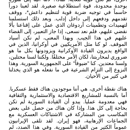
بوحدة محدودة، قوة استطلاعية صغيرة. لقد لعبنا دوراً
حاسماً في توجيه ضربة قوية لتنظيم داعش*، ووقف
تقدمهم ودفعهم إلى داخل إدلب. وبعد ذلك استسلمنا
لتهميدات وتطمينات أردوغان الذي عمل على إقناعنا بألا
نقضي عليهم، فلم نعد نسعى، إذا جاز التعبير، إلى القضاء
عليهم في هذا الجيب. وبهذا المعنى، لم نكن أسياد
الموقف. لو كنا مثل الأمريكيين في أوكرانيا، الذين في
الواقع يديرون القيادة الأوكرانية ويزودونها بكل ما هو
ضروري لمحاربتنا، لكان الأمر مختلفًا. ولكننا لسنا محتلين،
ولسنا معتدين. كنا "ضيوفاً" على الجمهورية السورية. وهذا
النزوع إلى التزام الشرعية في ما نفعله هو الذي يخذلنا
في كثير من الأحيان.
هناك نقطة أخرى، هي أننا موجودون هناك فقط عسكريا.
أما بالنسبة للمشاريع الاقتصادية والاستثمارية والثقافية
فهي معدومة عمليا. يبدو أن القيادة السورية لم تكن
بحاجة إلى كل هذا. وإذا كان هناك من حصل على بعض
المكاسب من المشاركة في الاشتباكات العسكرية مع
الجماعات الإرهابية، فهو إيران. لقد تلقى الإيرانيون
عموماً الكثير من القيادة السورية. وفي هذا الصدد، لم