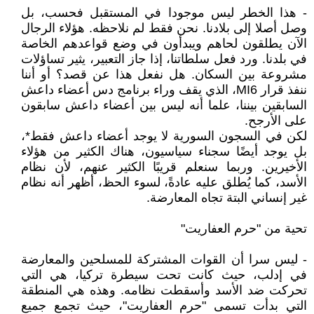
- هذا الخطر ليس موجودا في المستقبل فحسب، بل
وصل أصلا إلى بلادنا. نحن فقط لم نلاحظه. هؤلاء الرجال
الآن يطلقون لحاهم ويبدأون في وضع قواعدهم الخاصة
في بلدنا. ورد فعل سلطاتنا، إذا جاز التعبير، يثير تساؤلات
مشروعة بين السكان. هل نفعل هذا عن قصد؟ أو أننا
ننفذ قرار MI6، الذي يقف وراء برنامج دس أعضاء داعش
السابقين بيننا، علما أنه ليس بين أعضاء داعش سابقون
على الأرجح.
لكن في السجون السورية لا يوجد أعضاء داعش فقط*،
بل يوجد أيضًا سجناء سياسيون، هناك الكثير من هؤلاء
الأخيرين. وربما سنعلم قريبًا الكثير عنهم، لأن نظام
الأسد، كما يُطلق عليه عادةً، لسوء الحظ، أظهر أنه نظام
غير إنساني البتة تجاه المعارضة.
تحية من "حرم العفاريت"
- ليس سرا أن القوات المشتركة للمسلحين والمعارضة
في إدلب، حيث كانت تحت سيطرة تركيا، هي التي
تحركت ضد الأسد وأسقطت نظامه. وهذه هي المنطقة
التي بدأت تسمى "حرم العفاريت"، حيث تجمع جميع