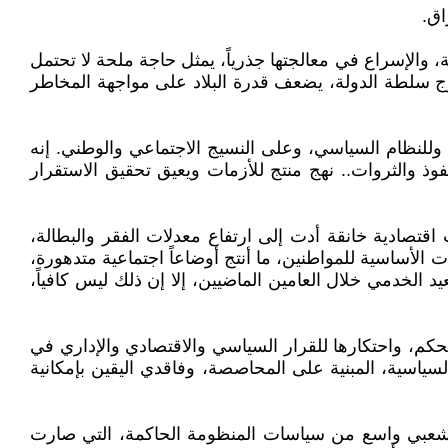
اق.
، والإسراع في معالجتها جذرياً، يمثل حاجة ملحة لا تحتمل
ارج سلطة الدولة، يضعف قدرة البلاد على مواجهة المخاطر
لة وللنظام السياسي، وعلى النسيج الاجتماعي والوطني. إنه
وذ والثروات.. نهج منتج للأزمات ويعيق تحقيق الاستقرار
صراعات سياسية لم تهدأ، وأزمات اقتصادية خانقة أدت إلى ارتفاع معدلات الفقر والبطالة،
 الأساسية للمواطنين، ما أنتج أوضاعاً اجتماعية متدهورة،
الخدمي خلال العامين الماضيين، إلا إن ذلك ليس كافياً،
م، واحتكارها للقرار السياسي والاقتصادي والإداري في
سياسية، المبنية على المحاصصة، وفاقدي اليقين بإمكانية
اء شعبي واسع من سياسات المنظومة الحاكمة، التي صارت