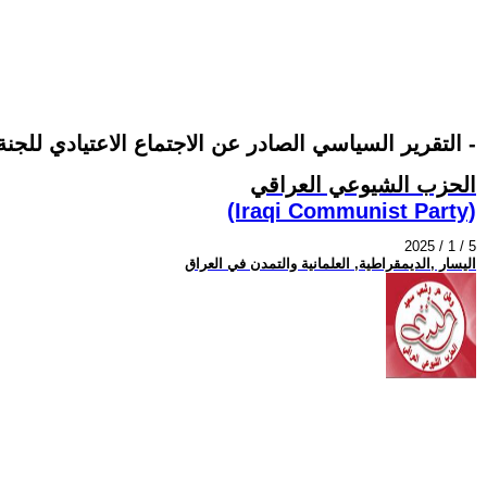
التقرير السياسي الصادر عن الاجتماع الاعتيادي للجنة المركزية للحزب الشيوعي العراقي - أواخر كانون الأول ٢٠٢٤ -
الحزب الشيوعي العراقي
(Iraqi Communist Party)
2025 / 1 / 5
اليسار ,الديمقراطية, العلمانية والتمدن في العراق