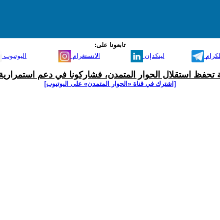
تابعونا على:
لكرام
لينكدإن
الانستغرام
اليوتيوب
ية تحفظ استقلال الحوار المتمدن، فشاركونا في دعم استمرارية 
[اشترك في قناة ‫«الحوار المتمدن» على اليوتيوب]