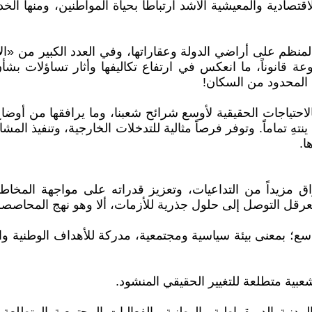
قتصادية والمعيشية الأشد ارتباطا بحياة المواطنين، ومنها الخد
مشروعة قانوناً، ما انعكس في ارتفاع تكاليفها وأثار تساؤلات ب
 المحدود من السكان!
 بالاحتياجات الحقيقية لأوسع شرائح شعبنا، وما يرافقها من 
ينتهِ تماماً. وتوفر فرصاً مثالية للتدخلات الخارجية، وتنفيذ ا
ا.
زيداً من التداعيات، وتعزيز قدراته على مواجهة المخاطر وا
عرقل التوصل إلى حلول جذرية للأزمات، ألا وهو نهج المحاصصة
 بمعنى بيئة سياسية ومجتمعية، مدركة للأهداف الوطنية واجب
عبية متطلعة للتغيير الحقيقي المنشود.