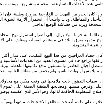
تلقي هذه الأحداث المتسارعة، المحملة بمشاريع الهيمنة، ومخ
وإذا كان الحذر من التهديدات الخارجية ضرورة وطنية، فإن الال
التأجيل والمماطلة. وبات واضحاً أن استمرار الأزمة البنيوي
المحدقة ويزيد من هشاشة الوضع الداخلي.
ولطالما نبه حزبنا - ولا يزال - إلى أضرار استمرار نهج المحا
نهج مدمر، يغرق البلاد في مستنقع الفساد، ويعتاش على الانق
والتنمية المنشودة.
رافقها تراجع حاد في مستوى العديد من الخدمات الأساسية ونقص 
ستظل أجيال الحاضر والمستقبل تدفع تكاليفها الباهظة، ورغم 
ولم يلامس أولويات الناس، ولم يخفف من معاناة الغالبية ا
إن سمات التدهور، بانت ملامحها في وقت مبكر، مع محاولات 
البلد، وفرض هيمنتها ومصالحها الطبقية الضيقة على عموم الش
إصلاح المنظومة الحاكمة لذاتها، وهو الأمر الذي عكسته بوضوح
علاوة على ذلك، أصبحت مظاهر الاحتجاجات مشهداً يومياً م