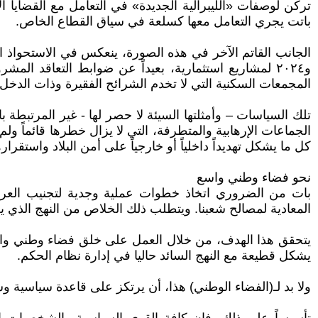
تركن لوصفات «الليبرالية الجديدة» في التعامل مع القضايا الا
باتت يجري التعامل معها كسلعة في سياق القطاع الخاص.
و٢٠٢٤ لمشاريع استثمارية، بعيداً عن ضوابط التعاقد ال
المجمعات السكنية التي لا تخدم الشرائح الفقيرة وذات الدخل
تلك السياسات – وأمثلتها السيئة لا حصر لها - غير المرتبطة
الجماعات الإرهابية والمتطرفة، التي لا يزال خطرها قائماً ولم 
كل ما يشكل تهديداً داخلياً أو خارجياً على أمن البلاد واستقراره
نحو فضاء وطني واسع
بات من الضروري اتخاذ خطوات عملية وجدية لتجنيب العراق م
المعادية لمصالح شعبنا. ويتطلب ذلك الخلاص من النهج الذي ي
يتحقق هذا الهدف، من خلال العمل على خلق فضاء وطني واسع؛
يشكل قطيعة مع النهج السائد حاليا في إدارة نظام الحكم.
ولا بد لـ(الفضاء الوطني) هذا، أن يرتكز على قاعدة سياسية وش