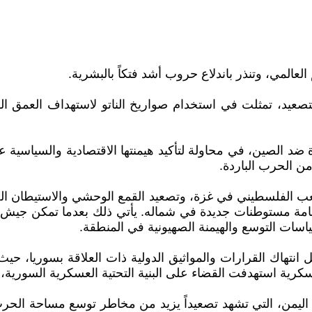
عالمي، وتنذر باندلاع حروب أشد فتكاً بالبشرية.
صعيد، تمثلت في استخدام صواريخ الناتو لاستهداف العمق 
 ضد الصين، في محاولة لتأكيد هيمنتها الاقتصادية والسياسية 
ن الحرب الباردة.
عب الفلسطيني في غزة، وتصعيد القمع الوحشي والاستيطان الص
ستوطنات جديدة في شماله. يأتي ذلك بعدما تمكن جيش الاح
ات التوسع والهيمنة الصهيونية في المنطقة.
ئيل انتهاك القرارات والمواثيق الدولية ذات العلاقة بسوريا
رية استهدفت القضاء على البنية التحتية العسكرية السورية،
اليمن، التي تشهد تصعيداً يزيد من مخاطر توسع مساحة الحرب