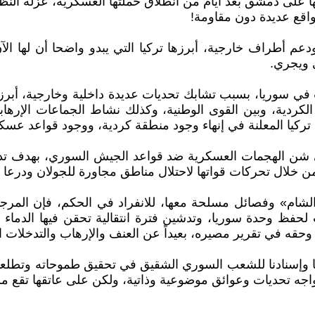
على دمشق بعد أيام من انطلاق حملتها العسكرية، عزلة النظ
قع عديدة دون مقاومة!
 أطراف خارجية، أبرزها تركيا التي يبدو واضحا أن لها الآ
ى ويجري.
في سوريا، بسبب تشابك تحديات عديدة داخلية وخارجية، أبرزه
ة الكردية، وبين القوى الوطنية، وكذلك نشاط الجماعات الإرها
 تركيا المعلنة في إنهاء وجود منطقة كردية، ووجود قواعد عسك
ي شن الهجمات العسكرية ضد قواعد الجيش السوري، بهدف تدمير
من خلال تحركات قواتها لاحتلال مناطق مجاورة للجولان ودرع
لشام» وفصائل مسلحة معها، للانفراد في الحكم، فإن المرجو ه
لحفظ وحدة سوريا، وتدشين فترة انتقالية تحقن فيها الدماء م
 وحقه في تقرير مصيره، بعيداً عن العنف والإرهاب والتدخلات الأ
منا وإسنادنا للشعب السوري الشقيق في تحقيق طموحاته وتطلعات
تواجه تحديات وعوائق موضوعية وذاتية، ولكن على عاتقها تقع مس