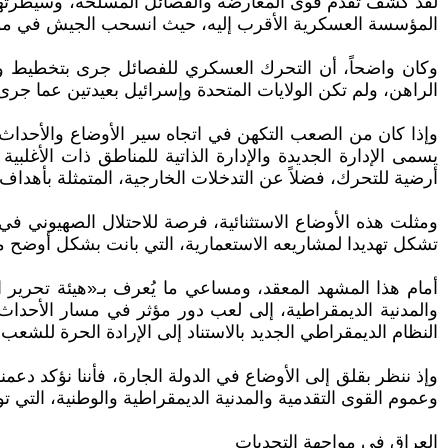
لقد كشف تقدم قوى المعارضة والفصائل المسلحة، وسيطرتها 
المؤسسة العسكرية الأقرب إليه، حيث انسحب الجيش في موا
وكان واضحاً، أن التحرك العسكري للفصائل جرى بتخطيط ودعم
الراهن، ولم تكن الولايات المتحدة وإسرائيل بعيدتين عما جر
وإذا كان من الصعب التكهن في اتجاه سير الأوضاع والأحداث 
يسمى الإدارة الجديدة والإدارة الذاتية للمناطق ذات الأغلبي
أرضية للتحرك، فضلاً عن التدخلات الخارجية، المتمثلة بأهداف
ومثلت هذه الأوضاع الاستثنائية، فرصة للاحتلال الصهيوني ف
تشكل تهديدا لمشاريعه الاستعمارية، التي بانت بشكل أوضح 
أمام هذا المشهد المعقد، ومساعي ما يُعرف بـ«هيئة تحرير ا
والمدنية الديمقراطية، إلى لعب دور مؤثر في مسار الأحداث 
النظام الديمقراطي الجديد بالاستناد إلى الإرادة الحرة للشعب
وإذ ننظر بقلق إلى الأوضاع في الدولة الجارة، فأننا نؤكد دع
وعموم القوى التقدمية والمدنية الديمقراطية والوطنية، التي 
العراق في مواجهة التحديات