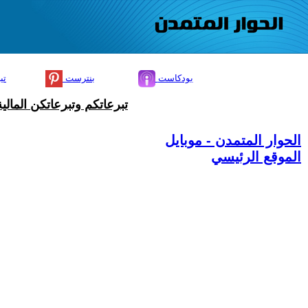
بودكاست
بنترست
تي
تبرعاتكم وتبرعاتكن المال
الحوار المتمدن - موبايل
الموقع الرئيسي