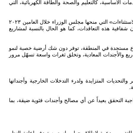
مات الأساسية، كالتعليم والصحة والطاقة الكهربائية، التي
الجانب القاتم الآخر في هذه الصورة، ينعكس في الاستحواذ المنظم على أراضي الدولة وعقاراتها، وفي العدد الكبير من «الاستثناءات» التي منحها مجلس الوزراء خلال العامين ٢٠٢٣
شأن شفافية هذه التعاقدات، كما هو الحال بالنسبة لمشاريع
أوضاع مستجدة في المنطقة، توفر دون شك أرضية خصبة لنمو
لمشاريع والأجندات المعادية، وتخلق ثغرات واسعة تسهّل مرور
لتحديات المتزايدة ولدرء التدخلات الخارجية وأجنداتها
.
ة التحقق بعيداً عن أي مصالح وأجندات فئوية ضيقة، بما