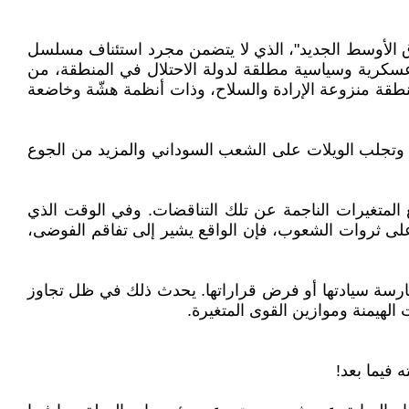
ق الأوسط الجديد"، الذي لا يتضمن مجرد استئناف مسلسل
 عسكرية وسياسية مطلقة لدولة الاحتلال في المنطقة، من
نطقة منزوعة الإرادة والسلاح، وذات أنظمة هشّة وخاضعة
 غضون ذلك، تستمر الحرب الكارثية في السودان التي تغذيها التدخلات الإقليمية والدولية منذ اندلاعها في نيسان 2023، وتجلب الويلات على الشعب السوداني والمزيد من الجوع
 المتغيرات الناجمة عن تلك التناقضات. وفي الوقت الذي
ء على ثروات الشعوب، فإن الواقع يشير إلى تفاقم الفوضى،
ممارسة سيادتها أو فرض قراراتها. يحدث ذلك في ظل تجاوز
لهيمنة وموازين القوى المتغيرة.
 فيما بعد!