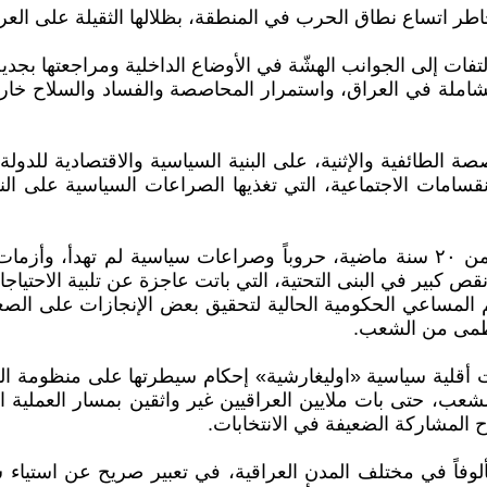
اطر اتساع نطاق الحرب في المنطقة، بظلالها الثقيلة على العر
تفات إلى الجوانب الهشّة في الأوضاع الداخلية ومراجعتها بجدية
ة الشاملة في العراق، واستمرار المحاصصة والفساد والسلاح خ
صصة الطائفية والإثنية، على البنية السياسية والاقتصادية للدو
سامات الاجتماعية، التي تغذيها الصراعات السياسية على النف
كان حصاد العراقيين من هذا النهج المقيت، على مدار أكثر من ٢٠ سنة ماضية، حروباً و
كبير في البنى التحتية، التي باتت عاجزة عن تلبية الاحتياجات
المساعي الحكومية الحالية لتحقيق بعض الإنجازات على الصعيد 
لعظمى من الشعب.
أقلية سياسية «اوليغارشية» إحكام سيطرتها على منظومة الحك
عب، حتى بات ملايين العراقيين غير واثقين بمسار العملية ال
 المشاركة الضعيفة في الانتخابات.
ألوفاً في مختلف المدن العراقية، في تعبير صريح عن استي