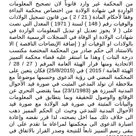
من المحكمة غير وارد قانوناً لان تصحيح المعلومات
الواردة في شهادة الولادة من اختصاص محكمة البداءة
وفقاً لأحكام المادة ( 21 / 2 ) من قانون تسجيل الولادات
والوفيات رقم ( 148 ) لسنة ( 1971 ) المعدل التي نصت
على ( لا يجوز تعديل او تبديل المعلومات الواردة في
شهادات الولادة او الوفاة في السجلات الرسمية الخاصة
بالولادات او الوفيات او ( إضافة الإيضاحات الناقصة ) الا
بالاستناد الى حكم صادر من المحكمة المختصة مكتسب
درجة البتات ) وهذا ما استقر عليه قضاء محكمة التمييز
الاتحادية ومنها قرار الهيئة العامة المرقم ( 27 / 28 /
الهيئة العامة / 2015 ) في (25/8/2015) فكان يتعين على
المحكمة المضي في رؤية الدعوى وحسمها موضوعاً مع
ملاحظة ان تولد المدعي المثبت في صورة قيد الأحوال
المدنية المبرزة هو (23/1/1983) مما يقتضي التحري عن
الوقائع والوصول للحقيقة وبما يتطابق في المعلومات
والبيانات المثبتة في صورة قيد الولادة مع صورة قيد
الأحوال المدنية للمدعي وحيث ان الحكم المميز ذهب
الى خلاف ذلك مما اخل بصحته، لذا قرر نقضه وإعادة
اضبارة الدعوى الى محكمتها لمراعاة ما تقدم على ان
يبقى رسم التمييز تابعاً للنتيجة وصدر القرار بالاتفاق في