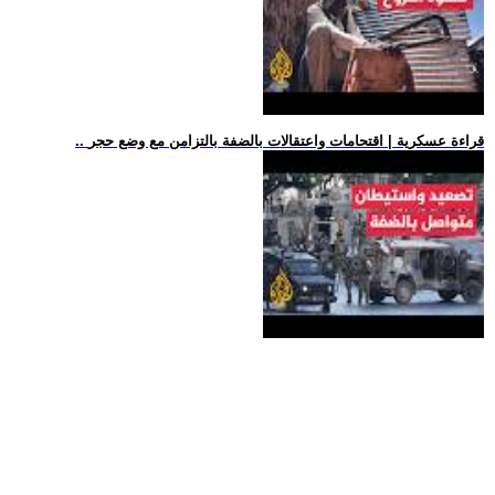
.. قراءة عسكرية | اقتحامات واعتقالات بالضفة بالتزامن مع وضع حجر