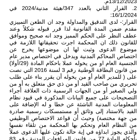
13/12/2023م.
2. القرار الثاني بالعدد 347/هيئة مدنية/2024 في
16/1/2024:
القرار:- لدى التدقيق والمداولة وجد ان الطعن التمييزي
مقدم ضمن المدة القانونية لذا قرر قبوله شكلاً وعند
عطف النظر على الحكم المميز وجد انه صحيح وموافق
للقانون ذلك ان المحكمة اجرت تحقيقاتها اللازمة في
موضوع الدعوى وثبت لها ان موضوعها يخرج عن
اختصاص المحاكم المدنية ويدخل في اختصاص مدير عام
الجنسية العام او من يخوله عملا باحكام المادة (29/أولا)
من قانون البطاقة الوطنية رقم 3 لسنة 2016 التي نصت
على ( للمدير العام أو من يخوله أن يقرر بناء على طلب
تحريري من صاحب القيد أو من ذي حق متعلق به أو من
ولي الصغير أو من الجهات الرسمية ذات العلاقة أجراء
التصحيحات على جميع البيانات المذكورة في قيود نظام
المعلومات المدنية الناشئة عن خطا و له الإضافة على
القيد بالاستناد إلى وثائق أو مستمسكات رسمية صادرة
من جهة مختصة) وحيث أن قواعد الاختصاص الوظيفي
من النظام العام وتحكم بها المحكمة من تلقاء نفسها
والذي يجوز ابداؤه في إية حالة تكون عليها الدعوى عملاً
بأحكام المادة 77 من قانون المرافعات المدنية رقم 83