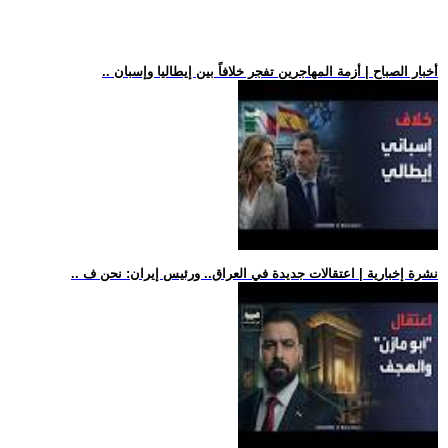
.. أخبار الصباح | أزمة المهاجرين تفجر خلافاً بين إيطاليا وإسبان
.. نشرة إخبارية | اعتقالات جديدة في العراق.. ورئيس إيران: نحن ف