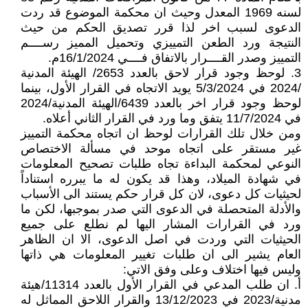
لسنه 1969 المعدل وحيث ان محكمة الموضوع قد ردت
الدعوى لسبب اخر لذا قرر تصديق الحكم من حيث
النتيجة ورد الطعن التمييزي وتحميل المميز رســــم
التمييز وصدر القــــرار بالاتفاق فــــي 16/1/2024م.
3. لوحظ وجود قرار لاحق بالعدد 2653/ الهيئة المدنية
/2024 في 5/3/2024 يويد الاتجاه في القرار الأول، بينما
لوحظ وجود قرار اخر بالعدد 6439/الهيئة المدنية/2024
في 11/7/2024 يتفق وما ورد في القرار الثاني أعلاه.
ومن خلال تلك القرارات لوحظ ان اتجاه محكمة التمييز
غير مستقر على اتجاه موحد في مسألة الاختصاص
النوعي لمحكمة البداءة تجاه طلبات تصحيح المعلومات
في شهادة الميلاد، وهذا قد يكون له ما يبرره استناداً
لحيثيات كل دعوى، لان كل قرار حكم يستند الى الأسباب
والأدلة المتحصلة في الدعوى التي صدر بموجبها، لكن ما
ورد في القرارات المشار اليها لم نطلع على جميع
الحيثيات التي وردت في اصل الدعوى، الا ان الظاهر
العام يشير الى ان طلبات تغيير المعلومات هي ذاتها
وليس فيها اختلاف وعلى وفق الاتي:
‌أ. ان طلب المدعي في القرار الأول بالعدد 11314/هيئة
مدنية/2023 في 13/12/2023 والقرار اللاحق المماثل له