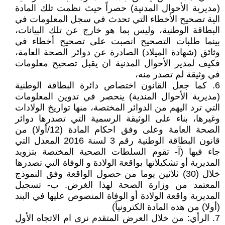
(مديرية الأحوال المدنية) حصراً حيث نظمت تلك المادة
الية تصحيح الأخطاء التي تحدث في سجل المعلومات في
البطاقة الوطنية، وليس بما هو خارج عن تلك البيانات،
بينما طلبات التصحيح انصبت على تصحيح أخطاء في
وثائق (شهادة الميلاد) الصادرة عن دوائر الصحة العامة،
فكيف لمدير الأحوال المدنية ان يقبل تصحيح معلومات
في وثيقة لم تصدر منه،
6. كما جعل القانون اختصاص دائرة البطاقة الوطنية
(مديرية الأحوال المندية) ينحصر في تدوين المعلومات
التي ترد اليهم من الدوائر المختصة، منها تواريخ الولادات
وغيرها، بناء على الوثيقة الرسمية التي تصدرها دوائر
الصحة العامة وعلى وفق احكام المادة (12/أولا) من
قانون البطاقة الوطنية رقم 3 لسنة 2016 المعدل التي
جاء فيها (آ- تقوم السلطات الصحية المختصة بتزويد
المديرية أو تشكيلاتها بواقعة الولادة و الوفاة التي تصدرها
خلال (30) ثلاثين يوما من حصول الواقعة وفق النموذج
المعتمد من وزارة الصحة لهذا الغرض. ب- تسجيل
المديرية واقعة الولادة أو الوفاة المنصوص عليها في البند
(أولا) من هذه المادة الكترونياً)
7. الرأي: من خلال العرض المتقدم نرى ام الاتجاه الأول