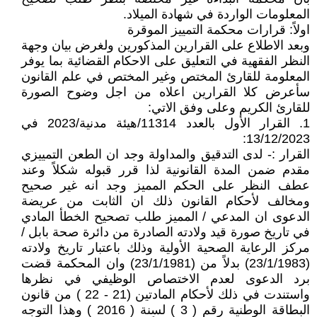
المعلومات الواردة في شهادة الميلاد.
اولاً: قرارات محكمة التمييز الموقرة
وبعد الاطلاع على القرارين المذكورين ولغرض بيان وجهة
النظر الفقهية في التعليق على الاحكام القضائية بما يوفر
المعلومة للقارئ المختص وغير المختص في علم القانون
سأعرض كلا القرارين اعلاه من اجل وضوح الصورة
للقارئ الكريم وعلى وفق الاتي:
1. القرار الأول بالعدد 11314/هيئة مدنية/2023 في
13/12/2023:
القرار :- لدى التدقيق والمداولة وجد ان الطعن التمييزي
مقدم ضمن المدة القانونية لذا قرر قبوله شكلاً وعند
عطف النظر على الحكم المميز وجد انه غير صحيح
ومخالف لأحكام القانون ذلك ان الثابت من عريضة
الدعوى ان المدعي / المميز طلب تصحيح الخطأ المادي
في تاريخ صورة قيد ولادته الصادرة من دائرة صحة بابل /
مركز الرعاية الصحية الأولية وذلك باعتبار تاريخ ولادته
(23/1/1983) بدلاً من (23/1/1981) وان المحكمة قضت
برد الدعوى لعدم الاختصاص الوظيفي في نظرها
واستندت في ذلك لأحكام المادتين (21 - 22 ) من قانون
البطاقة الوطنية رقم ( 3 ) لسنة ( 2016 ) وهذا التوجه