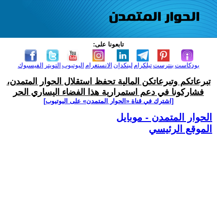
تابعونا على:
بودكاست
بنترست
تيلكرام
لينكدإن
الانستغرام
اليوتيوب
التويتر
الفيسبوك
تبرعاتكم وتبرعاتكن المالية تحفظ استقلال الحوار المتمدن،
فشاركونا في دعم استمرارية هذا الفضاء اليساري الحر
[اشترك في قناة ‫«الحوار المتمدن» على اليوتيوب]
الحوار المتمدن - موبايل
الموقع الرئيسي