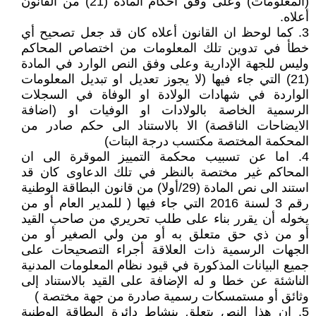
(المعلومات) وعلى وفق احكام المادة (21) من القانون
أعلاه.
3. كما لوحظ ان القانون أعلاه كان قد جعل تصحيح أي
خطأ في تدوين تلك المعلومات من اختصاص المحاكم
وليس للجهة الإدارية وعلى وفق النص الوارد في المادة
(21) التي جاء فيها (لا يجوز تعديل او تبديل المعلومات
الواردة في شهادات الولادة او الوفاة في السجلات
الرسمية الخاصة بالولادات او الوفيات او (اضافة
الايضاحات الناقصة) الا بالاستناد الى حكم صادر من
المحكمة المختصة مكتسب درجة البتات)
4. اما عن تسبيب محكمة التمييز الموقرة الى ان
المحاكم غير مختصة بالنظر في تلك الدعاوى كان قد
استند الى نص المادة (29/أولا) من قانون البطاقة الوطنية
رقم 3 لسنة 2016 التي جاء فيها ( للمدير العام أو من
يخوله أن يقرر بناء على طلب تحريري من صاحب القيد
أو من ذي حق متعلق به أو من ولي الصغير أو من
الجهات الرسمية ذات العلاقة أجراء التصحيحات على
جميع البيانات المذكورة في قيود نظام المعلومات المدنية
الناشئة عن خطا و له الإضافة على القيد بالاستناد إلى
وثائق أو مستمسكات رسمية صادرة من جهة مختصة )
5. ان هذا النص يتعلق بنشاط دائرة البطاقة الوطنية