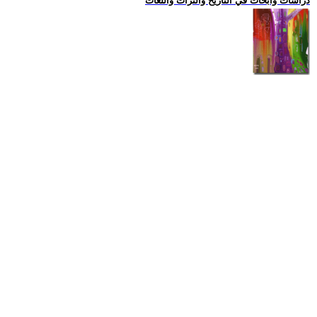
دراسات وابحاث في التاريخ والتراث واللغات