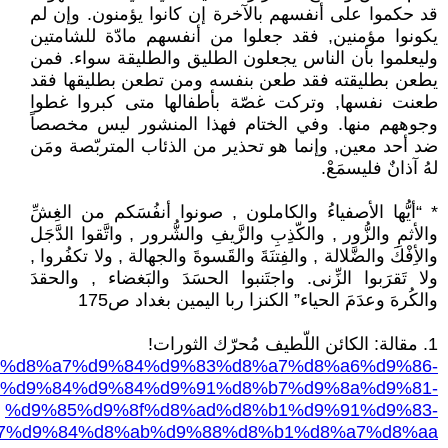
قد حكموا على أنفسهم بالآخرة إن كانوا يؤمنون. وإن لم
يكونوا مؤمنين, فقد جعلوا من أنفسهم مادّة للشامتين
وليعلموا بأن الناس يجعلون الطليق والطليقة سواء. فمن
يطعن بطليقته فقد طعن بنفسه ومن تطعن بطليقها فقد
طعنت نفسها, وتركت غصّة بأطفالها متى كبروا غطوا
وجوههم منها. وفي الختام فهذا المنشور ليس مخصصاً
ضد أحد معين, وإنما هو تحذير من الذئاب المتربّصة ومَن
لهُ آذانٌ فليسمَعْ.
* “أيُّها الأصفياءُ والكاملون , صونوا أنفُسَكم من الغِشِّ
والأثمِ والزُّور , والكّذِبِ والزَّيفِ والشُّرور , واتَّقوا الدَّجَل
والأِفْكَ والضَّلالة , والفِتنَةَ والقَسوةَ والجهالة , ولا تكفُروا ,
ولا تَقرَبوا الزِّنى. واجتَنبوا الحسَدَ والبَغضاء , والحقدَ
والكُرهَ وعدَمَ الحياء” الكنزا ربا اليمين بغداد ص175
1. مقالة: الكائن اللّطيف مُحرّك الثورات!
06/18/%d8%a7%d9%84%d9%83%d8%a7%d8%a6%d9%86-
%d9%84%d9%84%d9%91%d8%b7%d9%8a%d9%81-
%d9%85%d9%8f%d8%ad%d8%b1%d9%91%d9%83-
7%d9%84%d8%ab%d9%88%d8%b1%d8%a7%d8%aa