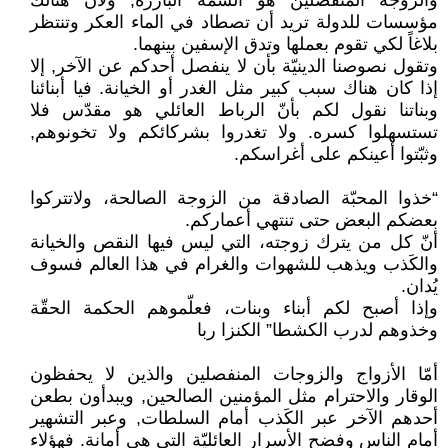
والزوجة المنفصلين هو السمة البارزة, ولأن هنالك
مؤسسات للدولة تريد أن تصطاد في الماء العكر وتنتظر
بلاغاً لكي تقوم بعملها وتدق الإسفين بينهما.
وتقول نصوصنا الدينيّة بأن لا ينفصل أحدكم عن الآخر, إلا
إذا كان هناك سبب كبير مثل الغدر أو الخيانة. فيا أبنائنا
وبناتنا نقول لكم بأنّ الرباط العائلي هو مقدّس فلا
تستسهلوا كسره. ولا تغدروا بشركائكم ولا تخونوهم,
وثبّتوا أعينكم على أغراسكم.
“خذوا المحبّة الصادقة من الزوجة الصالحة، ولاتتركوا
بعضكم البعض حتى تنتهي أعماركم.
أنّ كل من يترك زوجته، التي ليس فيها النقص والخيانة
والكَذب ويذهب للشهوات والغرام في هذا العالم فسوف
يُدان.
وإذا أصبح لكم أبناء وبنات، فعلّموهم الحكمة الحقّة
وخذوهم لدرب الكشطا” الكنزا ربا
أمّا الأزواج والزوجات المنفصلين والذين لا يحفظون
الوقار والاحترام مثل المؤمنين الصالحين, ويبدأون بطعن
أحدهم الآخر عبر الكَذب أمام السلطات, وعبر التشهير
أمام الناس وفضح الأسرار العائليّة التي هي أمانة. فهؤلاء