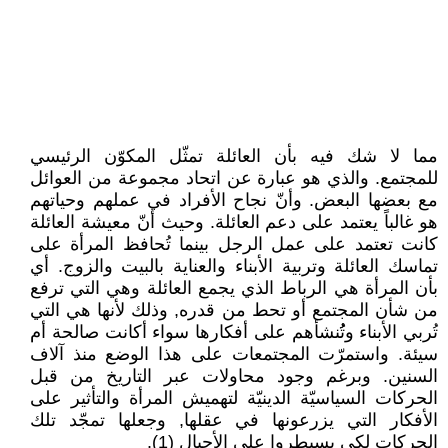
مما لا شك فيه بأن العائلة تمثّل المكوّن الرئيسي
للمجتمع. والذي هو عبارة عن اتحاد مجموعة من العوائل
مع بعضها البعض. وأنّ نجاح الأفراد في عملهم وحياتهم
هو غالباً يعتمد على دعم العائلة. وحيث أنّ معيشة العائلة
كانت تعتمد على عمل الرجل بينما تُحافظ المرأة على
تماسك العائلة وتربية الأبناء والعناية بالبيت والزوج. أي
بأن المرأة هي الرباط الذي يجمع العائلة وهي التي ترفع
من شأن المجتمع أو تحط من قدره, وذلك لأنها هي التي
تُربي الأبناء وتُُنشأهم على أفكارها سواء أكانت صالحة أم
سيئة. واستمرّت المجتمعات على هذا الوضع منذ آلاف
السنين. وبرغم وجود محاولات عبر التاريخ من قبل
الحركات السياسيّة الدينيّة لتهميش المرأة والتأثير على
الأفكار التي يزرعونها في عقلها, وجعلها تمجّد تلك
الحركات لكي يسيطروا على الأجيال (1).