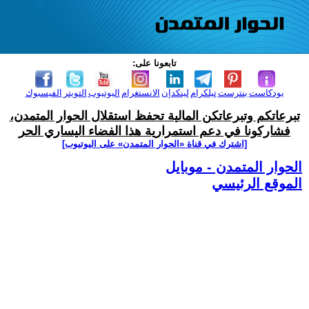
تابعونا على:
بودكاست
بنترست
تيلكرام
لينكدإن
الانستغرام
اليوتيوب
التويتر
الفيسبوك
تبرعاتكم وتبرعاتكن المالية تحفظ استقلال الحوار المتمدن،
فشاركونا في دعم استمرارية هذا الفضاء اليساري الحر
[اشترك في قناة ‫«الحوار المتمدن» على اليوتيوب]
الحوار المتمدن - موبايل
الموقع الرئيسي