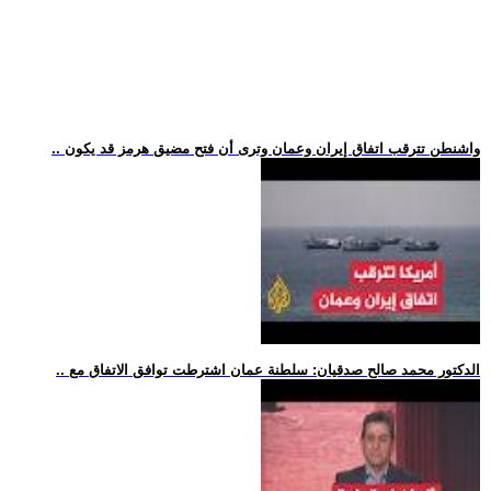
.. واشنطن تترقب اتفاق إيران وعمان وترى أن فتح مضيق هرمز قد يكون
.. الدكتور محمد صالح صدقيان: سلطنة عمان اشترطت توافق الاتفاق مع