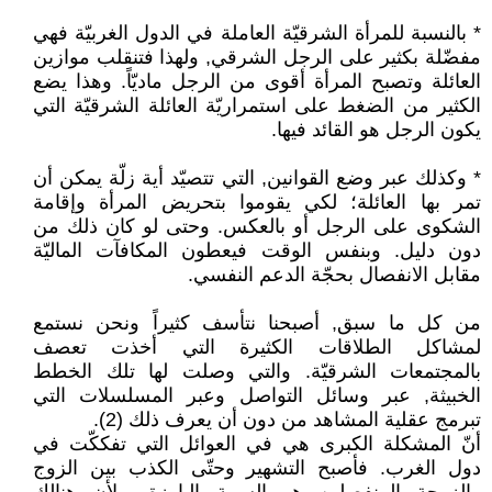
* بالنسبة للمرأة الشرقيّة العاملة في الدول الغربيّة فهي
مفضّلة بكثير على الرجل الشرقي, ولهذا فتنقلب موازين
العائلة وتصبح المرأة أقوى من الرجل ماديّاً. وهذا يضع
الكثير من الضغط على استمراريّة العائلة الشرقيّة التي
يكون الرجل هو القائد فيها.
* وكذلك عبر وضع القوانين, التي تتصيّد أية زلّة يمكن أن
تمر بها العائلة؛ لكي يقوموا بتحريض المرأة وإقامة
الشكوى على الرجل أو بالعكس. وحتى لو كان ذلك من
دون دليل. وبنفس الوقت فيعطون المكافآت الماليّة
مقابل الانفصال بحجّة الدعم النفسي.
من كل ما سبق, أصبحنا نتأسف كثيراً ونحن نستمع
لمشاكل الطلاقات الكثيرة التي أخذت تعصف
بالمجتمعات الشرقيّة. والتي وصلت لها تلك الخطط
الخبيثة, عبر وسائل التواصل وعبر المسلسلات التي
تبرمج عقلية المشاهد من دون أن يعرف ذلك (2).
أنّ المشكلة الكبرى هي في العوائل التي تفككّت في
دول الغرب. فأصبح التشهير وحتّى الكذب بين الزوج