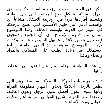
ولكن في العصر الحديث برزت سياسات حكوميّة لدى
الدول الغربيّة. بتفكيك نواة المجتمع التي هي العائلة
وتقسيم أفرادها فرداً فرداً وتربية الأطفال مشاعاً أي
بواسطة أناس غير أهلهم الأصليين. لكي تُصبح مرجعيّة
كل منهم هي الدولة وليست العائلة. وهذا الموضوع
يسمى من قبلهم بالإندماج, أي بأن الجميع يندمجون
فيصبحون بنفس الأفكار وتسهل السيطرة عليهم. وكذلك
لأن هذا الموضوع يساهم بزيادة الأيدي العاملة وزيادة
الاستهلاك عبر زيادة الطلب على المساكن والمواد
والغذاء وهكذا.
أنّ هذه السياسة الهدامة تتم عبر العديد من الخطط
ومنها:
* دعم مؤسسات الحركات النسويّة السياسيّة, وهي التي
تطعن بالرجال أعلاميّاً وتحاول أظهار مظلوميّة المرأة
وبأنها سوف تكون أفضل بدون الرجل وبدون العائلة.
وتضغط على الدولة لتشريع القوانين التي تساهم بتفكيك
العوائل وتبث الأشاعات.