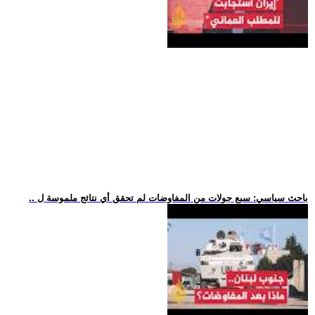
.. باحث سياسي: سبع جولات من المفاوضات لم تحقق أي نتائج ملموسة ل