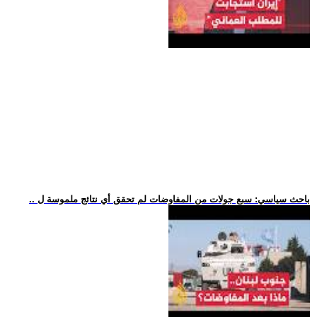
.. باحث سياسي: سبع جولات من المفاوضات لم تحقق أي نتائج ملموسة ل