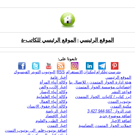
الموقع الرئيسي
الموقع الرئيسي للكاتب-ة
|
تابعونا على:
بنترست
تيلكرام
لينكدإن
الانستغرام
RSS
اليوتيوب
التويتر
الفيسبوك
الموقع الرئيسي
أخبار عامة
هيئة ادارة الحوار المتمدن - للإتصال بنا
وكالة أنباء المرأة
إحصائيات مؤسسة الحوار المتمدن
اخبار الأدب والفن
قواعد النشر
وكالة أنباء اليسار
ابرز كتاب / كاتبات الحوار المتمدن
وكالة أنباء العلمانية
يوتيوب التمدن
وكالة أنباء العمال
مكتبة التمدن
وكالة أنباء حقوق الإنسان
عدد الزوار: 3,427,944,667
اخبار الرياضة
اضافة موضوع جديد
اخبار الاقتصاد
اضافة الاخبار
اخبار الطب والعلوم
حملات الحوار المتمدن التضامنية
اخبار التمدن
إضافة يوتيوب-فلم إلى يوتيوب التمدن