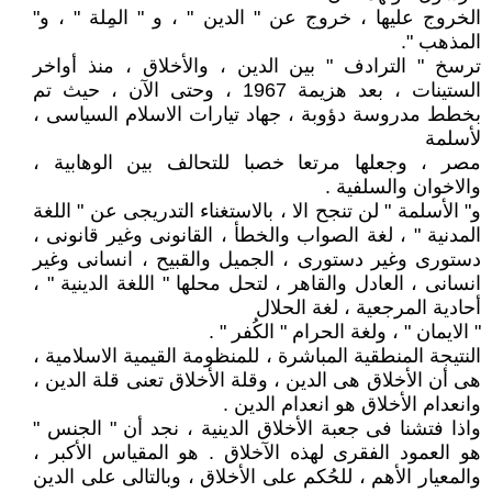
الخروج عليها ، خروج عن " الدين " ، و " المِلة " ، و"
المذهب ".
ترسخ " الترادف " بين الدين ، والأخلاق ، منذ أواخر
الستينات ، بعد هزيمة 1967 ، وحتى الآن ، حيث تم
بخطط مدروسة دؤوبة ، جهاد تيارات الاسلام السياسى ،
لأسلمة
مصر ، وجعلها مرتعا خصبا للتحالف بين الوهابية ،
والاخوان والسلفية .
و" الأسلمة " لن تنجح الا ، بالاستغناء التدريجى عن " اللغة
المدنية " ، لغة الصواب والخطأ ، القانونى وغير قانونى ،
دستورى وغير دستورى ، الجميل والقبيح ، انسانى وغير
انسانى ، العادل والقاهر ، لتحل محلها " اللغة الدينية " ،
أحادية المرجعية ، لغة الحلال
" الايمان " ، ولغة الحرام " الكُفر " .
النتيجة المنطقية المباشرة ، للمنظومة القيمية الاسلامية ،
هى أن الأخلاق هى الدين ، وقلة الأخلاق تعنى قلة الدين ،
وانعدام الأخلاق هو انعدام الدين .
واذا فتشنا فى جعبة الأخلاق الدينية ، نجد أن " الجنس "
هو العمود الفقرى لهذه الآخلاق . هو المقياس الأكبر ،
والمعيار الأهم ، للحُكم على الأخلاق ، وبالتالى على الدين