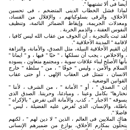
أيضا فى ألا تشتهيها ".
لماذا فشل الخطاب الدينى المتضخم ، فى تحسين
الأخلاق، والرقى بسلوكياتهم ، والإقلال من الفساد،
ومعدلات الجريمة، وإيقاظ الضمائر النائمة، وتنظيف
النفوس العفنة ، والذمم الخربة .
لقد ثبت بالتجربة ، أن الخوف من عقاب الله ليس كافيا ،
لاقامة " المدينة الأخلاقية ".
إن القيم الأخلاقية النبيلة، مثل الصدق، والأمانة، والنزاهة
، والاخلاص ، يجب أن نسلكها ، " حبًا " فيها ، و " ايمانا "
بأنها الأصلح لبناء علاقات سوية ، ومجتمع متعاون ، يسوده
السلام والأمن ، وليس " خوفًا " ، من " سلطة " خارج
الانسان ، تتمثل فى العقاب الإلهى ، أو حتى عقاب
القوانين الوضعية .
إن " الصدق " ، أو " الأمانة " ، من الشرف ، لأننا "
نختارها" بكامل وعينا ، ومبادئنا، وحريتنا. الصدق الذى
يسوقه " الاجبار " ، كذب. والأمانة التى تفرض " بالإكراه "
باطلة، والإنسان، الذى تُفرض عليه الفضيلة ، ليس "
فاضلا ".
هناك الملايين فى العالم ، الذين " لا دين لهم " ، لكنهم
يتحلّون بمكارم الأخلاق، بوازع من ضميرهم الإنسانى