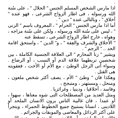
.
اذا مارس الشخص المسلم الجنس " الحلال " ، على سُنة
الله ورسوله ، فى اطار الزواج الشرعى ، فهو عنده "
أخلاق " ، وبالتالى عنده " دين " .
أما اذا مارس الجنس " الحرام " ، المعروف باسم " الزنى
" ، ليس على سُنة الله ورسوله ، ولكن على سُنة مزاجه ،
وهواه ، خارج اطار الزواج الشرعى ، تسقط عنه
" الأخلاق والشرف والعِفة " ، و" الدين " ، واستحق اقامة
الحد .. " الرجم " .
ويشير " زنا المحارم " الى العلاقة الجنسية الكاملة ، بين
شخصين تربطهما علاقة الدم أو النسب ، أو الرضاع .
وسواء أتى الرجل الوطئ ، مع الأم أو الأخت ، فعقوبته
هى القتل .
وهكذا فان " وطئ " الأم ، يصف أكثر شخص ملعون ،
ومنحل ، ومستهتر ، ومتبجح ،
وفاسد ، أخلاقيا ، ودينيا ، وغرائزيا .
ومثل العديد من المصطلحات التى شوه معناها ، سهوا ،
أو عمدا ، فان غالبية الناس يرون الانسان الملحد أو
اللادينى ، انسانا يستبيح جميع الخطوط الحمراء ، ويتجرأ
على أكثر الرذائل والمعاصى والموبقات والجرائم .