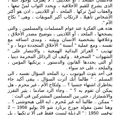
فالانسان الملحد ، أو اللادينى ، لا يعترف بوجود الله ،
الذى يشرع للقيم الأخلاقية ، ويحدد الثواب لمنْ تبعها ،
والعقاب لمنْ تركها . الملحد ، أو اللادينى ، اذن هو أكثر
الأشخاص تأهيلا ، لارتكاب أكبر الموبقات ، وهى " نكاح
الأم ".
هذه هى الفكرة عند عوام المسلمات والمسلمين ، والتى
يصححها ، الملحد ، أو اللادينى ، بتوضيح مصدر الأخلاق ،
وعلاقتها بشخصية الانسان وبيئته ، ومدى اتساقه مع
نفسه ، ومع عملية " أنسنة " الأخلاق المتجددة دوما ، و "
تهذيب " الغرائز البدائية الهمجية ، والانتصار على "
الشهوات " المنحرفة . وكيف أن الرذائل المحرمة دينيا ،
أو التى يحددها القانون والدستور ، يرتكبها المؤمن ،
والملحد ، على حد سواء .
فى أحد بثوث اليوتيوب ، رد الملحد السؤال نفسه ، الى
المسلم : " طالما أنك أثرت السؤال ، يبقى أكيد جاء
بخاطرك اشتهاء جنسيا ؟ ... ولنكاح الأم ، غير محرم ، هل
يمكن أن تقوم به ؟ " . وجاء الرد صادما ، يثير التقزز
والاشمئزاز ، حتى بين المسلمين المشتركين فى البث :
" ممكن .. طالما أنه غير مُحرم ، ايه اللى هيحوشنى ؟ ..
وهنا تضئ مقولة جورج برنارد شو 26 يوليو 1956 – 2
نوفمبر 1950 : " الرذيلة ليست فقط فى ألا ترتكبها ، بل