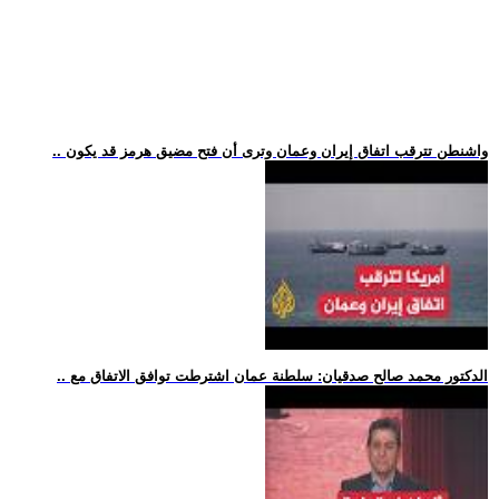
.. واشنطن تترقب اتفاق إيران وعمان وترى أن فتح مضيق هرمز قد يكون
.. الدكتور محمد صالح صدقيان: سلطنة عمان اشترطت توافق الاتفاق مع