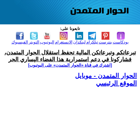
تابعونا على:
بودكاست
بنترست
تيلكرام
لينكدإن
الانستغرام
اليوتيوب
التويتر
الفيسبوك
تبرعاتكم وتبرعاتكن المالية تحفظ استقلال الحوار المتمدن،
فشاركونا في دعم استمرارية هذا الفضاء اليساري الحر
[اشترك في قناة ‫«الحوار المتمدن» على اليوتيوب]
الحوار المتمدن - موبايل
الموقع الرئيسي