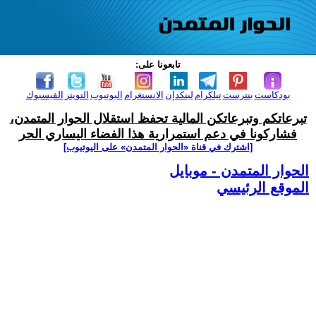
تابعونا على:
بودكاست
بنترست
تيلكرام
لينكدإن
الانستغرام
اليوتيوب
التويتر
الفيسبوك
تبرعاتكم وتبرعاتكن المالية تحفظ استقلال الحوار المتمدن،
فشاركونا في دعم استمرارية هذا الفضاء اليساري الحر
[اشترك في قناة ‫«الحوار المتمدن» على اليوتيوب]
الحوار المتمدن - موبايل
الموقع الرئيسي