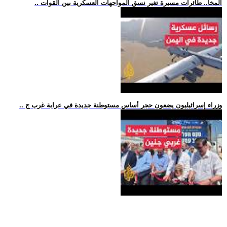
.. المخا.. طائرات مسيرة تغير نسق المواجهات العسكرية بين القوات
.. وزراء إسرائيليون يضعون حجر أساس مستوطنة جديدة في عرابة غرب ج