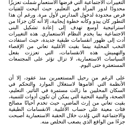
التغييرات الاجتماعية التي فرضها الاستعمار شملت تعزيزًا
محدودًا لدور المرأة في التعليم، حيث أُتيحت للفتيات
فرص محدودة لدخول المدارس لأول مرة. ورغم أن هذا
التطور كان يبدو وكأنه خطوة إيجابية، إلا أنه كان جزءًا من
استراتيجية أوسع تهدف إلى إعادة تشكيل البنى
الاجتماعية بما يخدم النظام الاستعماري. هذه التغييرات
أدت إلى ظهور انقسامات طبقية جديدة، حيث استفادت
النخب المحلية بينما بقيت الأغلبية تعاني من الإقصاء
والتهميش. هذه الانقسامات، التي تعززت بفعل
السياسات الاستعمارية، لا تزال تؤثر على المجتمعات
المستعمَرة حتى اليوم.
على الرغم من رحيل المستعمرين منذ عقود، إلا أن
الأنظمة التي أقاموها لاستغلال الموارد والتحكم في
السكان المحليين ما زالت مستمرة في التأثير. التعليم،
الصحة، والبنية التحتية التي يمكن أن تكون أدوات للتنمية،
بقيت تعاني من إرث الماضي، حيث تخدم أحيانًا مصالح
فئات معينة على حساب الأغلبية. الانقسامات الطبقية
والاجتماعية التي وُلدت خلال الحقبة الاستعمارية أصبحت
جزءًا من الواقع الذي يصعب التخلص منه.