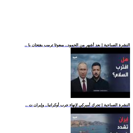
.. النشرة الصباحية | بعد أشهر من الجمود.. مبعوثا ترمب يفتحان با
.. النشرة الصباحية | تحرك أميركي لإنهاء حرب أوكرانيا.. وإيران ت