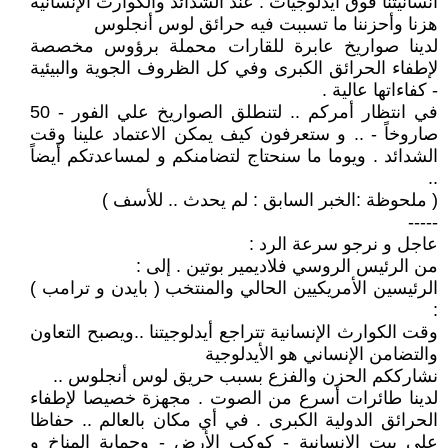
انسانيتنا فوق أيدلوجيات . عند الشدائد والكوارث الإنسانية
هزنا وأحزننا ما تسببت فيه حرائق لوس أنجلوس
لدينا صواريخ عابرة للقارات محملة برؤوس مخصصة
لإطفاء الحرائق الكبرى وفي كل الظروف الجوية والبيئية
- كفاءاتها عالية .
في انتظار أمركم .. لتنطلق الصواريخ علي الفور - 50
صاروخاً - .. و ستعرفون كيف يمكن الاعتماد علينا وقت
الشدائد . ويوما ما سنحتاج لتضامنكم و لمساعدتكم أيضاً
..
( ملحوظة :الخبر السابق : لم يحدث .. للأسف )
-----
عاجل و نرجو سرعة الرد :
من الرئيس الروسي فلاديمير بوتين . إلى :
الرئيسين الأمريكيين الحالي والمنتخب ( بايدن و ترامب )
:
وقت الكوارث الإنسانية تتراجع أيدلوجيتنا ..ويصبح التعاون
والتضامن الإنساني هو الأيدلوجية
نشارككم الحزن والفزع بسبب حريق لوس أنجلوس ..
لدينا طائرات أسرع من الصوت . مجهزة خصيصا لإطفاء
الحرائق الدولية الكبرى . في أي مكان بالعالم .. حفاظا
علي بيت الانسانية - كوكب الأرض - وحماية المناخ و