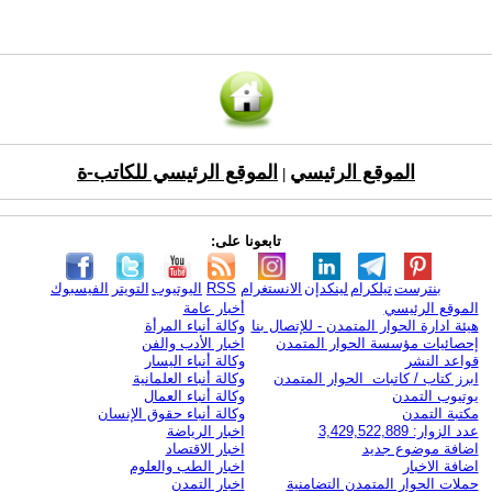
الموقع الرئيسي
الموقع الرئيسي للكاتب-ة
|
تابعونا على:
بنترست
تيلكرام
لينكدإن
الانستغرام
RSS
اليوتيوب
التويتر
الفيسبوك
الموقع الرئيسي
أخبار عامة
هيئة ادارة الحوار المتمدن - للإتصال بنا
وكالة أنباء المرأة
إحصائيات مؤسسة الحوار المتمدن
اخبار الأدب والفن
قواعد النشر
وكالة أنباء اليسار
ابرز كتاب / كاتبات الحوار المتمدن
وكالة أنباء العلمانية
يوتيوب التمدن
وكالة أنباء العمال
مكتبة التمدن
وكالة أنباء حقوق الإنسان
عدد الزوار: 3,429,522,889
اخبار الرياضة
اضافة موضوع جديد
اخبار الاقتصاد
اضافة الاخبار
اخبار الطب والعلوم
حملات الحوار المتمدن التضامنية
اخبار التمدن