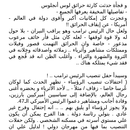
و فجأة حدثت كارثة حرائق لوس أنجلوس
- تفاصيلها المخيفة يعرفها الجميع -
وعجزت كل إمكانيات أكبر وأقوى دولة في العالم -
أمريكا - عن إيقاف الحرائق !!
ولعل حال الرئيس ترامب وهو يراقب النيران - بلا حول
له ولا قوة لوقفها - لعله كان مثل فأر خائف مرعوب
مذعور - خاصة وان الحرائق التهمت قصور وفيلات
وممتلكات مشاهير وأثرياء .. زملائه واصدقائه وخِلانه في
الثروة والشهرة والثراء . وأغلب الظن انه قد فُجع في
فقد شيء يمتلكه هناك ..
وسيبدأ حفل تنصيب الرئيس ترامب .. !
( احتفالات تنصيب الرؤساء - تظهر الحدث كما لوكان
عُرسا خاصا - زفاف / مثلاً - ,, لأحد الأثرياء و يحضره أغنى
رجال العالم، بالإضافة إلى سياسيين أميركيين بارزين،
وقادة أجانب ومشاهير دعموا الرئيس الأميركي الـ47.
ولا يجوز لرؤساء أو يليق بهم .. .. انه إحتفال وفرح غير
عادي . بتولي رئاسة دولة . هذا الفرح يمكن أن يكون
علي مستوي أسرته في مسكنه الشخصي . ولكن حفلات
التنصيب بما فيها من مهرجان دولي ! لدليل علي ان