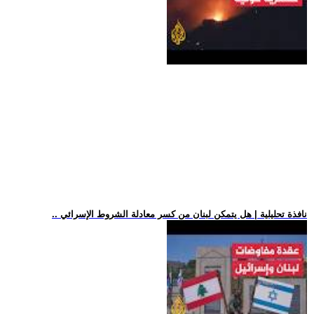
.. نافذة تحليلية | هل يتمكن لبنان من كسر معادلة الشروط الإسرائي