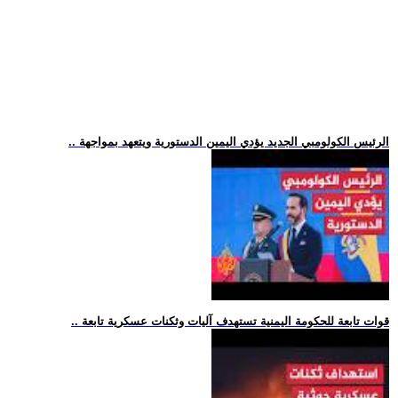
.. الرئيس الكولومبي الجديد يؤدي اليمين الدستورية ويتعهد بمواجهة
.. قوات تابعة للحكومة اليمنية تستهدف آليات وثكنات عسكرية تابعة