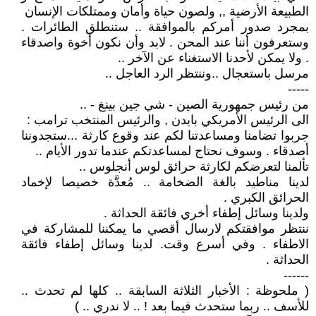
الطبيعة الأرضية ,, ولصون حياة وأمان وممتلكات الإنسان
بمجرد صدور أمركم بالموافقة .. ستنطلق الطائرات .
وستعرفون أننا عند المحن . لابد وأن نكون أخوة واصدقاء
. ولا يمكن لأحدنا الاستغناء عن الآخر ..
مرسل باستعجال ..وننتظر الرد العاجل ..
-----
من رئيس جمهورية الصين - شي جين بينغ - ..
الى الرئيس الأمريكي بايدن , والرئيس المنتخب ترامب :
جربوا تضامنا ومساعدتنا لكم عند وقوع كارثة ...ستجدوننا
أصدقاء . وسوف نحتاج لمساعدتكم عندما تدور الأيام ..
تألمنا لتعرضكم لكارثة حرائق لوس أنجلوس ..
لدينا مناطيد بالغة الضخامة .. مُعدَّة خصيصا لإخماد
الحرائق الكبري .
ولدينا وسائل إطفاء أخري فائقة الحداثة .
ننتظر موافقتكم لارسال أقصي ما يمكننا للمشاركة في
الاطفاء . وفي أسرع وقت. لدينا وسائل إطفاء فائقة
الحداثة .
------
( ملحوظة : الأخبار الثلاثة السابقة .. كلها لم تحدث ..
للأسف .. ربما ستحدث فيما بعد ! .. لا ندري .. )