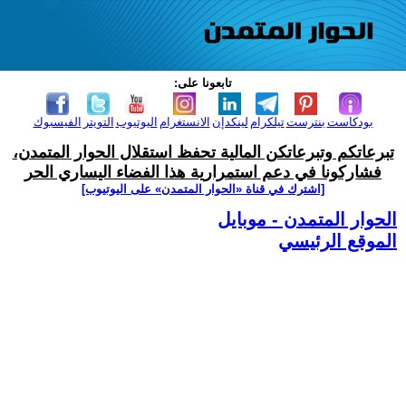
تابعونا على:
بودكاست
بنترست
تيلكرام
لينكدإن
الانستغرام
اليوتيوب
التويتر
الفيسبوك
تبرعاتكم وتبرعاتكن المالية تحفظ استقلال الحوار المتمدن،
فشاركونا في دعم استمرارية هذا الفضاء اليساري الحر
[اشترك في قناة ‫«الحوار المتمدن» على اليوتيوب]
الحوار المتمدن - موبايل
الموقع الرئيسي