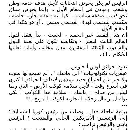
الرئيس لم يكن يخوض انتخابات لأجل هدف خدمة وطن
وشعب ومبادئ في المقام الأول .. وإنما يخوض سباق
نحو كسب صفقة سياسية .. كما أية صفقة تجارية خاصة -
مكسب شخصي لهدف شخصي محض .. أو هو هكذا في
المقام الأول ..
ان هذا التقليد, غير الحميد - الخبيث - بدأ ينتقل لدول
العالم الثالث الفقير !- وتكاليفه تكون علي نفقة الدول
والشعوب المٌتعًبَة المفقورة بفعل مخالب وأنياب ثعالبها
الحُكام .. ! ) .
نعود لحرائق لوس أنجلوس ..
عبقريات تكنولوجيات " الن ماسك " .. لم نسمع لها صوت
ولا خبر عن اختراع جديد ومذهل لإيقاف الحرائق الكبرى
في أسرع وقت - لأجل سلامة كوكب الأرض - الذي ربما
ليس من صالح - ماسك - سلامة هذا الكوكب , لكي
يواصل ارسال رحلاته التجارية لكوكب المريخ . !!!
---
برقية عاجلة جدا .. وصلت من رئيس كوريا الشمالية :
إلى الرئيسين الأمريكيين الحالي والمنتخب / الرئيس
بايدن والرئيس ترامب :