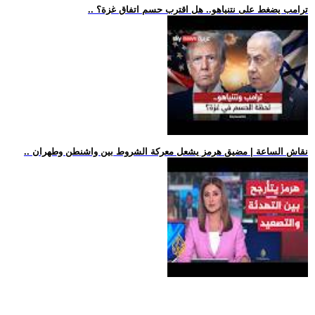
.. ترامب يضغط على نتنياهو.. هل اقترب حسم اتفاق غزة؟
.. نقاش الساعة | مضيق هرمز يشعل معركة الشروط بين واشنطن وطهران