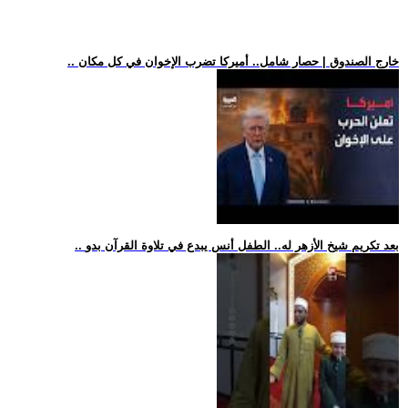
.. خارج الصندوق | حصار شامل.. أميركا تضرب الإخوان في كل مكان
.. بعد تكريم شيخ الأزهر له.. الطفل أنس يبدع في تلاوة القرآن بدو