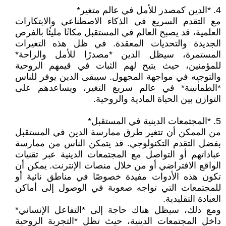
4. *الدين كمصدر للأمل في عالم متغير*
مع التقدم السريع في الذكاء الاصطناعي والابتكارات
العلمية، قد يصبح العالم في المستقبل مكانًا مليئًا بالفرص
الجديدة والتحديات المعقدة. في ظل هذه التغيرات
المستمرة، سيظل الدين *مصدرًا للأمل والراحة*
للمؤمنين، حيث يتيح لهم الثبات في قيمهم الروحية
والتوجيه في مواجهة المجهول. سيبقى الدين يوفر للناس
*الطمأنينة* في عالم سريع التغير، ويساعدهم على
التوازن بين الحياة المادية والروحية.
5. *المجتمعات الدينية في المستقبل*
من الممكن أن تتغير طرق ممارسة الدين في المستقبل
بفضل التقدم التكنولوجي. قد يتمكن الناس من ممارسة
عباداتهم أو التواصل مع المجتمعات الدينية عبر تقنيات
الواقع الافتراضي أو من خلال منصات الإنترنت. يمكن أن
تكون هذه الأدوات مفيدة خصوصًا في مناطق نائية أو
للمجتمعات التي تواجه صعوبة في الوصول إلى أماكن
العبادة التقليدية.
ومع ذلك، سيظل هناك حاجة إلى *التفاعل الإنساني*
داخل المجتمعات الدينية، حيث تظل *التجربة الروحية