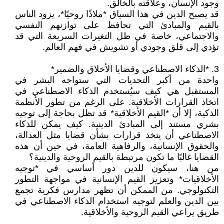
وجود الإنسان، وعلاقته بالخالق.
قد يصبح الدين في هذا السياق *ملاذًا روحيًا*، يزود الناس
بالقيم والمبادئ التي تحافظ على توازنهم النفسي
والاجتماعي، خاصة في ظل التغيرات السريعة التي قد
تؤدي إلى قلق وجودي أو تشويش في فهم العالم.
3. *الذكاء الاصطناعي وقضايا الأخلاق والضمير*
واحدة من أكبر التحديات التي ستواجه البشر في
المستقبل هي كيف سيُستخدم الذكاء الاصطناعي في
اتخاذ القرارات الأخلاقية. على الرغم من تطور الأنظمة
الذكية، إلا أن *القيم الأخلاقية* قد تظل بحاجة إلى توجيه
بشري مستند إلى المبادئ الدينية. كيف يمكن للذكاء
الاصطناعي أن يتخذ قرارات بشأن قضايا مثل العدالة،
والحقوق الإنسانية، والرفاهية العامة، في حين أن هذه
القضايا غالبًا ما تكون مرتبطة بالقيم الروحية والدينية؟
من هنا، سيكون للدين دور أساسي في *توجيه
الأخلاقيات* وتعزيز القيم الإنسانية في مواجهة التطور
التكنولوجي. من الممكن أن تظهر مدارس فكرية تجمع
بين الدين والعلم لتوجيه استخدام الذكاء الاصطناعي في
طريق يراعي القيم الروحية والأخلاقية.