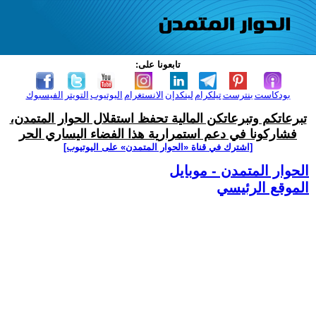
تابعونا على:
بودكاست
بنترست
تيلكرام
لينكدإن
الانستغرام
اليوتيوب
التويتر
الفيسبوك
تبرعاتكم وتبرعاتكن المالية تحفظ استقلال الحوار المتمدن،
فشاركونا في دعم استمرارية هذا الفضاء اليساري الحر
[اشترك في قناة ‫«الحوار المتمدن» على اليوتيوب]
الحوار المتمدن - موبايل
الموقع الرئيسي