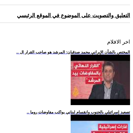
التعليق والتصويت على الموضوع في الموقع الرئيسي
اخر الافلام
.. المختص بالشأن الإيراني محمد صدقيان: المرشد هو صاحب القرار ال
.. تصعيد إسرائيلي بالجنوب وانقسام لبناني يواكب مفاوضات روما