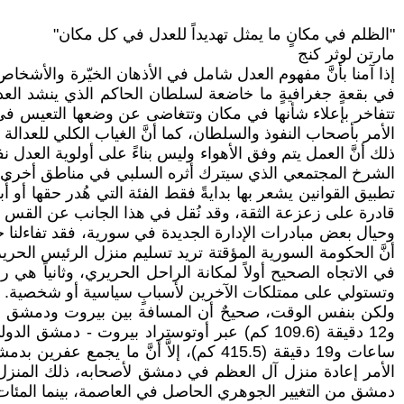
"الظلم في مكانٍ ما يمثل تهديداً للعدل في كل مكان"
مارتن لوثر كنج
إذا آمنا بأنَّ مفهوم العدل شامل في الأذهان الخيّرة والأشخ
في بقعةٍ جغرافيةٍ ما خاضعة لسلطان الحاكم الذي ينشد العدل
تتفاخر بإعلاء شأنها في مكان وتتغاضى عن وضعها التعيس في مكا
الأمر بأصحاب النفوذ والسلطان، كما أنَّ الغياب الكلي للعدا
ذلك أنَّ العمل يتم وفق الأهواء وليس بناءً على أولوية العد
الشرخ المجتمعي الذي سيترك أثره السلبي في مناطق أخرى من ال
تطبيق القوانين يشعر بها بدايةً فقط الفئة التي هُدر حقها أو أ
قادرة على زعزعة الثقة، وقد نُقل في هذا الجانب عن القس الأمي
وحيال بعض مبادرات الإدارة الجديدة في سورية، فقد تفاءلنا خير
في الاتجاه الصحيح أولاً لمكانة الراحل الحريري، وثانياً هي
وتستولي على ممتلكات الآخرين لأسبابٍ سياسية أو شخصية.
ولكن بنفس الوقت، صحيحٌ أن المسافة بين بيروت ودمشق ه
ساعات و19 دقيقة (415.5 كم)، إلاَّ أن
دمشق من التغيير الجوهري الحاصل في العاصمة، بينما المئات