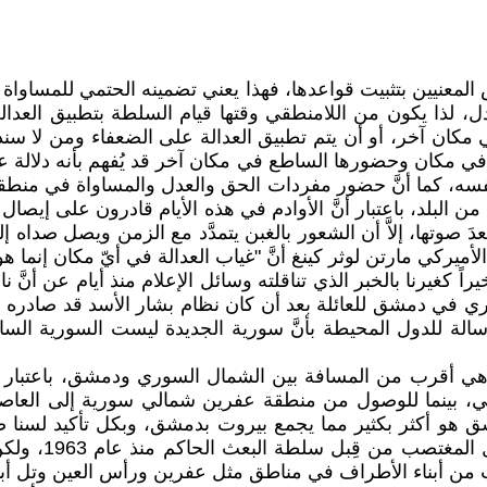
اص المعنيين بتثبيت قواعدها، فهذا يعني تضمينه الحتمي للمساو
، لذا يكون من اللامنطقي وقتها قيام السلطة بتطبيق العدالة 
ن آخر، أو أن يتم تطبيق العدالة على الضعفاء ومن لا سند لهم، 
لة في مكان وحضورها الساطع في مكان آخر قد يُفهم بأنه دلالة
ل نفسه، كما أنَّ حضور مفردات الحق والعدل والمساواة في منطق
بلد، باعتبار أنَّ الأوادم في هذه الأيام قادرون على إيصال أ
ُبعدَ صوتها، إلاَّ أن الشعور بالغبن يتمدَّد مع الزمن ويصل صد
ركي مارتن لوثر كينغ أنَّ "غياب العدالة في أيّ مكان إنما هو 
اً كغيرنا بالخبر الذي تناقلته وسائل الإعلام منذ أيام عن أنَّ
 رسالة للدول المحيطة بأنَّ سورية الجديدة ليست السورية السا
ي أقرب من المسافة بين الشمال السوري ودمشق، باعتبار 
َّ ما يجمع عفرين بدمشق هو أكثر بكثير مما يجمع بيروت بدمشق، وبكل 
الأمر إعادة من
 من أبناء الأطراف في مناطق مثل عفرين ورأس العين وتل أبي