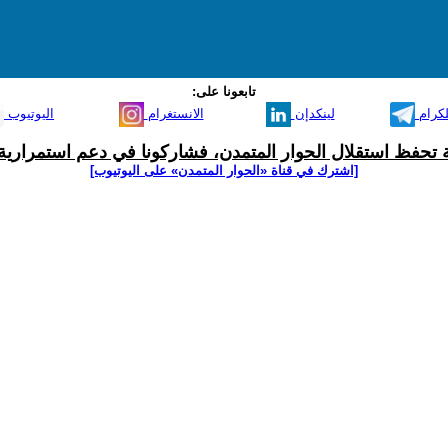
تابعونا على:
لكرام
لينكدإن
الانستغرام
اليوتيوب
ية تحفظ استقلال الحوار المتمدن، فشاركونا في دعم استمرارية 
[اشترك في قناة ‫«الحوار المتمدن» على اليوتيوب]