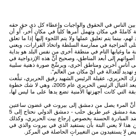
اة بين الناس في الحقوق والواجبات وإعطاء كل ذي حقٍ حقه
كاملةً في مكان وتهمل أمرها كلياً في مكانٍ آخر، أو أن
بينما يتم تعليق عملها ولا يتم اللجوء إليها إذا ما تعلق
 على المزاجية في ممارسة السلطة واتخاذ القرارات، ويعني
ة ما وغيابها التام في منطقة أخرى من نفس البلد هو بداية
صواتهم إلى أبعد المناطق، وصحيح أنَّ هذه الإزدواجية في
اه إلى أناسٍ آخرين ومناطق أخرى، ويرسِّخ صورة ذهنية سلبية
تهديد للعدالة في أيّ مكان من العالم".
 نازك الحريري، عقيلة الرئيس الشهيد رفيق الحريري، تبلَّغت
أنَّ الحكومة السورية المؤقتة تريد تسليم منزل الرئيس الحريري في دمشق للعائلة بعد أن كان نظام بشار الأسد قد صادره بعد اغتيال الرئيس الحريري عام 2005، وهي لا شك خطوة
بقة التي كانت أجهزتها الأمنية تضع يدها على ما ليس لها،
أنَّ المرء يصل من دمشق إلى بيروت في غضون ساعتين
و12 دقيقة (109.6 كم) عبر أوتوستراد بيروت - دمشق الدولي، بينما للوصول من منطقة عفرين شمالي سورية إلى العاصمة دمشق عبر طريق حلب - دمشق الدولي نحتاج إلى 5
تأكيد لسنا ضد المبادرة الحسنة بخصوص إرجاع بيت الحريري، وكذلك
زل آل العظم في دمشق لأصحابه، ذلك المنزل المغتصب من قِبل سلطة البعث الحاكم منذ عام 1963، ولكن هذا لا يعني البتة بأن يستفيد الذي في بيروت والذي في
ض لا يستفيدون من التغييرات الحاصلة في المركز.