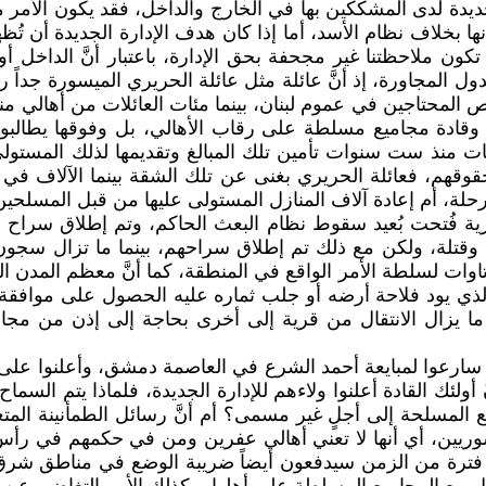
يدة لدى المشككين بها في الخارج والداخل، فقد يكون الأمر مق
ا بخلاف نظام الأسد، أما إذا كان هدف الإدارة الجديدة أن تُ
 تكون ملاحظتنا غير مجحفة بحق الإدارة، باعتبار أنَّ الداخل 
ل المجاورة، إذ أنَّ عائلة مثل عائلة الحريري الميسورة جداً رب
 وقادة مجاميع مسلطة على رقاب الأهالي، بل وفوقها يطالب
منذ ست سنوات تأمين تلك المبالغ وتقديمها لذلك المستولي عل
قهم، فعائلة الحريري بغنى عن تلك الشقة بينما الآلاف في 
لة، أم إعادة آلاف المنازل المستولى عليها من قبل المسلحين إ
رية فُتحت بُعيد سقوط نظام البعث الحاكم، وتم إطلاق سراح جم
تلة، ولكن مع ذلك تم إطلاق سراحهم، بينما ما تزال سجون من
إتاوات لسلطة الأمر الواقع في المنطقة، كما أنَّ معظم المدن
لذي يود فلاحة أرضه أو جلب ثماره عليه الحصول على موافقة ال
ما يزال الانتقال من قرية إلى أخرى بحاجة إلى إذن من 
ن سارعوا لمبايعة أحمد الشرع في العاصمة دمشق، وأعلنوا على 
ؤال طالما أنَّ أولئك القادة أعلنوا ولاءهم للإدارة الجديدة، فلماذا يت
 المسلحة إلى أجلٍ غير مسمى؟ أم أنَّ رسائل الطمأنينة الم
ن، أي أنها لا تعني أهالي عفرين ومن في حكمهم في رأس ال
ترة من الزمن سيدفعون أيضاً ضريبة الوضع في مناطق شرق ال