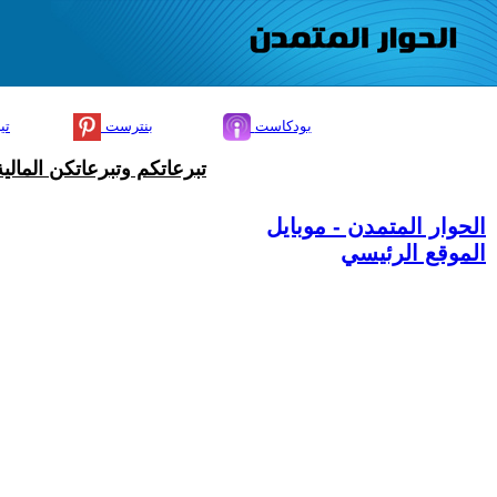
بودكاست
بنترست
تي
تبرعاتكم وتبرعاتكن المال
الحوار المتمدن - موبايل
الموقع الرئيسي