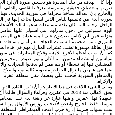
وإذا كان الهدف من تلك المبادرة هو تحسين صورة الإدارة الجد
صورتها بمعطياتٍ حقيقية وملموسة ليعرف القاصي والداني بأنه
والخارج بأنَّ العدالة ستأخذ مجراها في سورية الجديدة، فهنا
سورية أبدى من تحقيقها للناس الذين ليسوا بحاجة إليها في الدو
اليوم ممنوعين من دخول منازلهم التي استولى عليها عناصر
منزله، فمن أين لأناسٍ يعيشون على المساعدات في المخيمات 
السوري ممن طحنتهم السنوات العجاف هم أولى باستعادة حقو
منزلٍ لعائلة ميسورة تمتلك عشرات المنازل مهم في هذه المرح
كما أنَّ أبواب أعظم الأفرع الأمنية وقلاح المخابرات في سو
سياسيين أو نشطاء مدنيين، إنما كان بينهم لصوص ومجرمين وق
المعتقلين فيها إما نشطاء أو هم ممن لم يدفعوا الضرائب وال
بينما في عفرين ما تزال الحواجز منصوبة كالسابق، والفلاح ا
والمناطق السورية فُتحت على بعضها، ففي منطقة عفرين 
والإكراه.
ويبقى الشيء اللافت في هذا الإطار هو أنَّ نفس القادة الذي
بحق الأهالي منذ 2018 في عفرين وقراها! والس
عليهم؟ فهل عفرين وأهلها عبارة عن رهينة لدى تلك المجاميع
مرسلة فقط للخارج ولبعض لأصحاب رؤوس الأموال من السوريي
ست سنوات ضريبة إدارة حزب الاتحاد الديمقراطي للمنطقة ف