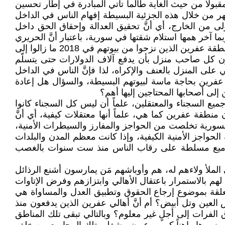
بولاً من حيث الغاية طالما تأتي المبادرة في إطار تحسين
ظهر من خلال هذه الجزئية البسيطة إفهام الناس في الداخل
أولى من الخارج، أي أنَّ تحقيق العدالة وإحقاق الحق داخل
ما آخر همها استلام شقتها في سورية، باعتبار أنَّ الحريري
الراحل، رحمه الله، كان يقدم مساعدات سخية لمئات الأشخاص المحتاجين في عموم لبنان، بينما مئات العائلات من أهالي منطقة عفرين الذين نزحوا من بيوتهم في 2018 ما زالوا إلى
ون كل صاحب منزل بأن يدفع آلاف الدولارات حتى يتسلّم
ى المنزل بالعنف والإكراه، لذا فإنَّ الناس في الداخل
عفرين بحاجة ماسة لبيوتهم البسيطة، والسؤال هل إعادة
لى أصحابها المحتاجين إليها أهم؟
يع السجناء والمعتقلين، علماً أن ليس كل السجناء كانوا
طقة عفرين كما هي، علماً أنها معتقلات كيفية، أي أنَّ
 السورية تخلصت من الحواجز والمفارز والسيطرات الأمنية،
حواجز الأمنية الكيفية، وإذا كانت معظم المدن والبلدات
مجاميع مسلطة على رقاب الناس منذ ست سنوات بالغصب
الملأ ولاءهم له، هم وأوباشهم مَن يمارسون أشنع الرذائل
م السماح لهم بالاستمرار باعتقال الأهالي وابتزازهم وفرض الإتاوات
تعلقة بموضوع إرجاع الحقوق وتطبيق العدل والمساواة هي
عين وتل أبيض؟ أم أنَّ أهالي عفرين الذين يدفعون منذ
فرات إلى أجلٍ غير معلوم؟ وبالتالي تبقى تلك المناطق