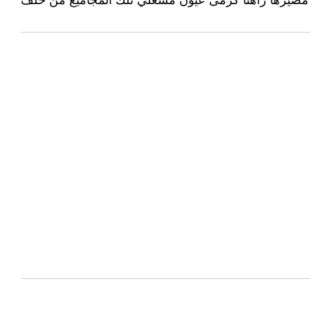
عن مصيرها راهناً كرمى عيون مشغلي تلك المجاميع من خلف