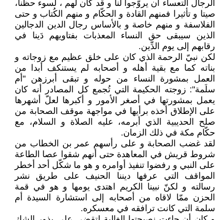
الرجال التعساء أن يروّجوا لنا و قد كان لهم ، لسوء حظنا،
صيتا و تأثيرا فمنهم القادة و الحكّام و منهم الكُتاب و حتى
الفلاسفة و منهم خاصة و بالأساس رجال الدين الدجالين
الذين سيبقى حق النساء المعذبات بفتاويهم دَينا في
رقابهم إلى يوم الدِّين.
لكن نبيّ الرحمة الذي كان على خلق عظيم مع زوجاته و
بناته كما مع بقية أهله و أصحابه لم يستنكف أبدا من
العمل بمشورة النساء من حوله و تبقى أبرزهن ʺأم
سلَمةʺ: زوجته الحكيمة التي تُجمع كل المصادر أنه كان
يعمل بمشورتها في أصغر الأمور و أكبرها لعلّ أشهرها
على الإطلاق أخذه برأيها في مواجهة موقف الصحابة من
صلح الحديبية الذي أبرمه، عليه الصلاة و السلام، مع
حكّام مكة في ذلك الزمان.
لقد غضب الصحابة و على رأسهم عمر بن الخطاب من
شروط قريش في المعاهدة حتى أنهم شقوا عصا الطاعة
على النبي و رفضوا تنفيذ أوامره و هو ما شكّل أحد أخطر
المواقف التي عرفها ديننا الحنيف على طريق نشر
رسالته و لكنّ نبينا الكريم اهتدى يومها و هو في قمة
الحزن ممّا لاقاه من أصحابه إلى استشارة السيدة أم
سلمة التي كانت ترافقه في معسكره.
و كان أن جاءت نصيحتها الغالية لتقضي على بذور الشك