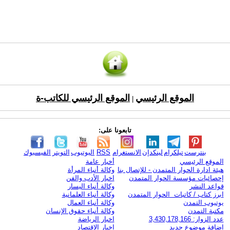
الموقع الرئيسي
الموقع الرئيسي للكاتب-ة
|
تابعونا على:
بنترست
تيلكرام
لينكدإن
الانستغرام
RSS
اليوتيوب
التويتر
الفيسبوك
الموقع الرئيسي
أخبار عامة
هيئة ادارة الحوار المتمدن - للإتصال بنا
وكالة أنباء المرأة
إحصائيات مؤسسة الحوار المتمدن
اخبار الأدب والفن
قواعد النشر
وكالة أنباء اليسار
ابرز كتاب / كاتبات الحوار المتمدن
وكالة أنباء العلمانية
يوتيوب التمدن
وكالة أنباء العمال
مكتبة التمدن
وكالة أنباء حقوق الإنسان
عدد الزوار: 3,430,178,166
اخبار الرياضة
اضافة موضوع جديد
اخبار الاقتصاد