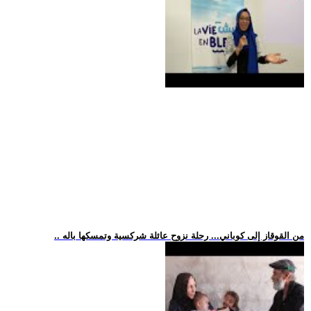
.. من القوقاز إلى كوباني... رحلة نزوح عائلة شركسية وتمسكها باله