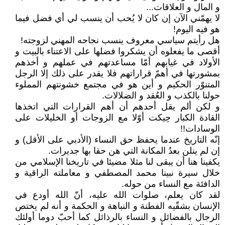
و المال و العلاقات...
لا يهمّني الآن إن كان لا يُحب أن ينسب لي أي فضل فيما
هو فيه اليوم!
هل رأيتم سياسي معروف ينسب نجاحه المهني لزوجته!
أقصى ما يفعلوه أن يشكروا فضلها على الاعتناء بالبيت و
الأولاد في غيابهم أمّا مساعدتهم في عملهم و أخذهم
بمشورتها في أهمّ قراراتهم فلا يقدر على ذلك إلا الرجل
المتنوّر الحكيم و أين هو في مجتمع خشونتهم المملوء
حولنا بالكذب و العُقد و الضلالات.
و لكن ألم يقل أحدهم أن أهم القرارات التي اتخذها
القادة الكبار حِيكت أوّلا مع الزوجات أو الخليلات على
الوسادات!!
إنّه التاريخ عندما يحفظ حق النساء (الأدبي على الأقل) و
إن لم ينلن بعدُ المكانة التي هن حقا بها جديرات.
يكفينا هنا أن يبقى لنا مثلا مضيئا في تاريخنا الإسلامي من
خلال سيرة نبينا محمد المصطفي و معاملته الراقية و
الدافئة مع النساء من حوله.
لقد كان يعلم، صلوات الله عليه، أنّ الله أودع في
الإنسان بشقّيه الفطنة و النباهة و الحكمة و أنه لم يختص
الرجال بالفضائل و النساء بالرذائل كما أحبّ دوما أولئك