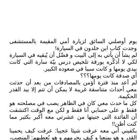
يوم أوصلني السائق لزيارة أمي المقيمة بالمستشفى
وجدت كتاب ابن خلدون في السيارة!
لم يشأ أن يأتي به إلى البيت و فضّل أن يُبقيه في السيارة
لكي لا أذكّره بورقة تلخيص درس بيّة سارة التي كانت
بيدي يومها و كانت سببا في صعوده الكبير.
أي صدفة كانت يومها؟؟؟
لم أعد منذ فترة أؤمن بالمصادفات من بعد أن حدثت
معي أحداث متناسقة غريبة لا يمكن أن تتم إلا بيد القدر
الحكيمة.
كل ما حدث معي كان في الظاهر يصب في مصلحته هو
فقط و على حسابي أنا فقط و لكن مع الوقت اكتشفت
أن الفائدة التي جنيتها من عشرتي معه أكبر بكثير مما
كنت أظن!!
يكفيني أني معه عرفت شيئا عجيبا: عرفت كيف يحمينا
القدر و هو يمنعنا و كيف يحرمهم و هو يُعطيهم: المنصب،