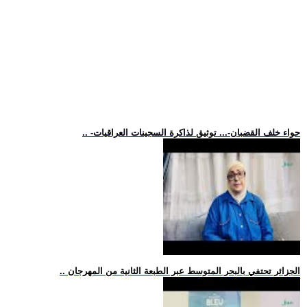
.. -حواء خلف القضبان-... توثيق لذاكرة السجينات العراقيات
.. الجزائر تحتفي بالبحر المتوسط عبر الطبعة الثانية من المهرجان