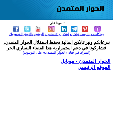
تابعونا على:
بودكاست
بنترست
تيلكرام
لينكدإن
الانستغرام
اليوتيوب
التويتر
الفيسبوك
تبرعاتكم وتبرعاتكن المالية تحفظ استقلال الحوار المتمدن،
فشاركونا في دعم استمرارية هذا الفضاء اليساري الحر
[اشترك في قناة ‫«الحوار المتمدن» على اليوتيوب]
الحوار المتمدن - موبايل
الموقع الرئيسي