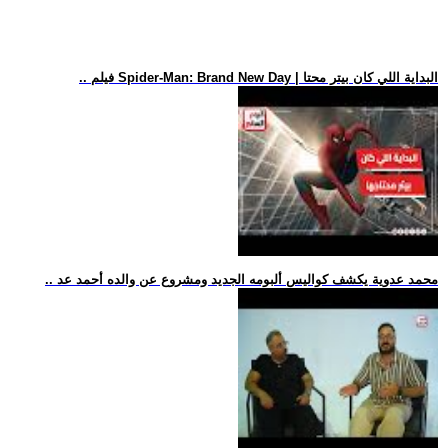
.. فيلم Spider-Man: Brand New Day | البداية اللي كان بيتر محتا
.. محمد عدوية يكشف كواليس ألبومه الجديد ومشروع عن والده أحمد عد