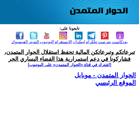
تابعونا على:
بودكاست
بنترست
تيلكرام
لينكدإن
الانستغرام
اليوتيوب
التويتر
الفيسبوك
تبرعاتكم وتبرعاتكن المالية تحفظ استقلال الحوار المتمدن،
فشاركونا في دعم استمرارية هذا الفضاء اليساري الحر
[اشترك في قناة ‫«الحوار المتمدن» على اليوتيوب]
الحوار المتمدن - موبايل
الموقع الرئيسي