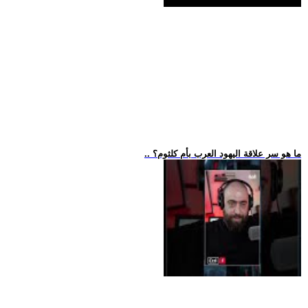
.. ما هو سر علاقة اليهود العرب بأم كلثوم؟