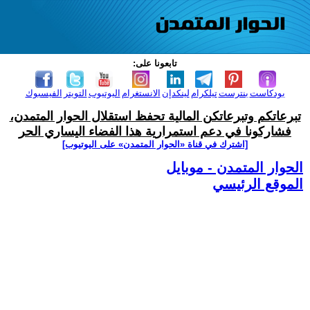
تابعونا على:
بودكاست
بنترست
تيلكرام
لينكدإن
الانستغرام
اليوتيوب
التويتر
الفيسبوك
تبرعاتكم وتبرعاتكن المالية تحفظ استقلال الحوار المتمدن،
فشاركونا في دعم استمرارية هذا الفضاء اليساري الحر
[اشترك في قناة ‫«الحوار المتمدن» على اليوتيوب]
الحوار المتمدن - موبايل
الموقع الرئيسي