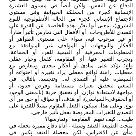
الدفاع عن النفس، ولكن أيضاً في مستوى العشيرة
الإنسانية كجزء من المملكة الحيوانية وفي مستوى
الاجتماع الإنساني كجزء من الحالة الأنطولوجية للنوع
البشري)، بمعنى أنها تعبّر -هذه الخاصية- عن القدرة على
التصدي للأطروحات، أو الأفعال التي تمارس تأثيراً ضاراً،
أو غير مرغوب فيه، سواء على مستوى الظواهر أو
الأفكار والتوجهات أو المواقف غير المتوافقة مع
المنظومات المعرفية أو القيمية للفرد أو الجماعة.
ويجرب التعبير عنها، أي المقاومة، كفعل وخيار عقلي
واعٍ؛ يؤكد على مبادئ أو أفكار تتحدى وتتعارض مع
معطيات راهنة لواقع معطى يراد تغييره أو احتواءه أو
السيطرة عليه أو التصدي له.. وتتجسد، بالتالي، في
السعي لتحقيق تغيرات مستدامة وفرض حدود، أو
مواجهة لاستعادة توازن، أو تحقيق حرية (بالمعنى الوجود
أو الحقوقي-السياسي)، أو هدف، أو سياق، أو حق من أي
نوع. وعلى هذا، سيكون الفعل المقاوم تمثيلاً للقدرة على
التصدي للتغيرات المفروضة بفعل تأثير خارجي.
طيب... كيف نفهم "المقاومة" ونمارسها؟
منحت الطبيعة القنفذ وسيلة - أداة دفاع مميزة تجعله في
منأى عن الافتراس، لكن معضلة القنفذ تكمن في