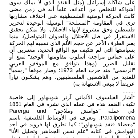
على شاكلة إسرائيل (مثل القنفذ الذي لا يملك سوى
أشواكه للتخلص من أعدائه، علماً أنه في زمن مضى
كانت الحركة الوطنية الفلسطينية على اختلاف مشاربها
ترى في المقاومة "المسلحة" الوسيلة الوحيدة لتحرير
فلسطين وحق مشروع لإنهاء الاحتلال، ولا يمكن تحقيق
الاستقرار في ظل الاحتلال والعدوان المتواصل). بينما
يعبر الطرف الآخر عن حجم الألم الذي تسببه لهم الحركة
بسياستها التي لم تتكيف مع الواقع الجديد، معتبرين أن
على حماس مراجعة أسلوب مقاومتها "الوحيد" لمنع أو
تقليل الضرر. (وهذا يتوافق مع الموقف العربي
"الرسمي" منذ حرب العام 1973؛ وصار موقفاً "رسمياً"
للعديد من الناشطين الفلسطينيين، وهم يشكلون تياراً
عريضاً لا ينبغي الاستهانة به)
........
*أشار الفيلسوف الألماني آرثر شوبنهاور إلى خاصية
تكيف القنفذ هذه في عمله الذي نشره في العام 1851
في عمله "هوامش وملاحق" Parerga und
Paralipomena. وتعرف في الأوساط الفلسفية باسم
"معضلة قنفذ شوبنهاور"؛ كما تطرق لها فرويد في أحد
الهوامش في كتابه "علم نفس الجماهير وتحليل الأنا"