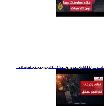
.. العالم الليلة | انفجار دموي يهز دمشق.. قتلى وجرحى في استهداف