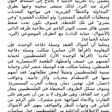
يتضمن رأياً تجريبياً حدسياً لا يحتاج إلى استنباط حلول
أخرى ضد البرد، لذلك ستبقى سجينة وعيها بطرق
"المحاولة والخطأ" الغريزية؛ في مواجهة التحديات
ومتطلبات التكييف المستمر). ولو امتلكت العشيرة "وعي
بشري" في تلك اللحظة، فسوف تكون تحت ضغط
نفسي هائل بسبب التوتر الناجم عن ملاءمة ظرفه الذاتي
(الأشواك- حماية الذات) مع الظرف الموضوعي (البرد-
حماية الجماعة).
ومثلما أن أشواك القنفذ وسيلة دفاعه الوحيدة، فإن
المقاومة (اقرأها الآن حماس) شكلت وسيلة دفاعية
"مادية" (اقرأها الوحيدة الآن) الفلسطينيين لحماية
أنفسهم من عسف واضطهاد الطغمة الاستعمارية في
فلسطين، ومثلما شكلت هذه الوسيلة عنصر أمان وحماية
نسبية للفلسطينيين وتمثيلاً لبعض تطلعاتهم؛ فقد أسهم
تبنيها في الاصطدام بتحديات وآثارٍ جانبية، وعواقب
(حصار، قتل، تهجير، دمار، وتبعات الحرب المستمرة).
وسوف تشكل الظروف المحيطة في الفلسطينيين مجاز
البرد عند القنافذ، وهي ظروف لا بد من أن تجبرهم على
التقارب والاتحاد لمواجهة عدو مشترك، على الرغم من
التباين في وجهات النظر والمواقف بينهم. ألم الأشواك
يشبه الاختلافات الداخلية بين الفلسطينيين حول سياسات