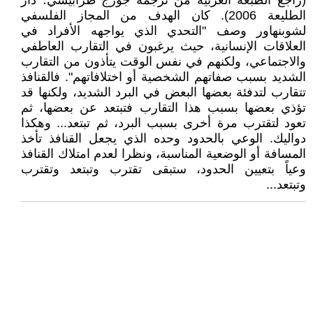
(راجع الطبعة العربية من ترجمة جورج طرابيشي؛ دار
الطليعة 2006). كان الهدف من المجاز الفلسفي
لشوبنهاور وصف "التحدي الذي يواجهه الأفراد في
العلاقات الإنسانية، حيث يرغبون في التقارب العاطفي
والاجتماعي، ولكنهم في نفس الوقت يتأذون من التقارب
الشديد بسبب صفاتهم الشخصية أو اختلافاتهم". فالقنافذ
تتقارب لتدفئة بعضها البعض في البرد الشديد، ولكنها قد
تؤذي بعضها بسبب هذا التقارب فتبتعد عن بعضها، ثم
تعود لتقترب مرة أخرى بسبب البرد، ثم تبتعد... وهكذا
دواليك. الوعي بالحدود وحده الذي يجعل القنافذ تأخذ
المسافة أو الوضعية المناسبة، ونظرا لعدم امتلاك القنافذ
وعياً بتعيين الحدود، ستبقى تقترب وتبتعد وتقترب
وتبتعد...