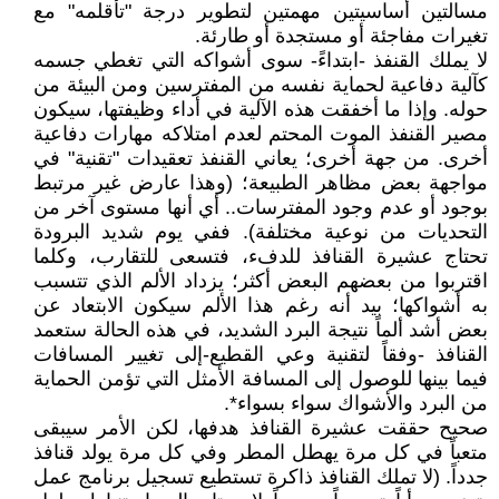
مسالتين أساسيتين مهمتين لتطوير درجة "تأقلمه" مع
تغيرات مفاجئة أو مستجدة أو طارئة.
لا يملك القنفذ -ابتداءً- سوى أشواكه التي تغطي جسمه
كآلية دفاعية لحماية نفسه من المفترسين ومن البيئة من
حوله. وإذا ما أخفقت هذه الآلية في أداء وظيفتها، سيكون
مصير القنفذ الموت المحتم لعدم امتلاكه مهارات دفاعية
أخرى. من جهة أخرى؛ يعاني القنفذ تعقيدات "تقنية" في
مواجهة بعض مظاهر الطبيعة؛ (وهذا عارض غير مرتبط
بوجود أو عدم وجود المفترسات.. أي أنها مستوى آخر من
التحديات من نوعية مختلفة). ففي يوم شديد البرودة
تحتاج عشيرة القنافذ للدفء، فتسعى للتقارب، وكلما
اقتربوا من بعضهم البعض أكثر؛ يزداد الألم الذي تتسبب
به أشواكها؛ بيد أنه رغم هذا الألم سيكون الابتعاد عن
بعض أشد ألماً نتيجة البرد الشديد، في هذه الحالة ستعمد
القنافذ -وفقاً لتقنية وعي القطيع-إلى تغيير المسافات
فيما بينها للوصول إلى المسافة الأمثل التي تؤمن الحماية
من البرد والأشواك سواء بسواء*.
صحيح حققت عشيرة القنافذ هدفها، لكن الأمر سيبقى
متعباً في كل مرة يهطل المطر وفي كل مرة يولد قنافذ
جدداً. (لا تملك القنافذ ذاكرة تستطيع تسجيل برنامج عمل