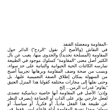
-المقاومة ومعضلة القنفذ
في النقاش (والأصح أن نقول "الردح") الدائر حول
المقاومة (المسلحة تحديداً) والجدوى منها، يغيب عن بال
الكثير أصل معنى "المقاومة" كسلوك موجود في الطبيعة
تمارسه الكائنات الحية الحيوانية والنباتية على حد سواء،
وبسب من صحة وصف المقاومة وبرهانها تجريبياً أصبح
من السهولة بمكان إطلاق الصفة التعميمية عليها، بل
وحتى نقلها إلى مجازات مختلفة كقولنا هذا المنزل العتيق
"يقاوم" غدرات الزمن... إلخ
وإذن؛ الأصل في المقاومة أنها خاصية ديناميكية تتصدى
لفعل خارجي يؤثر على الذات أو الجماعة (بصرف النظر
عن طبيعة هذا الفعل مادياً، أو فكرياً، أو سياسياً، أو
سواه؛ وبهذا تصبح المقاومة أداة فاعلة ليس فقط في