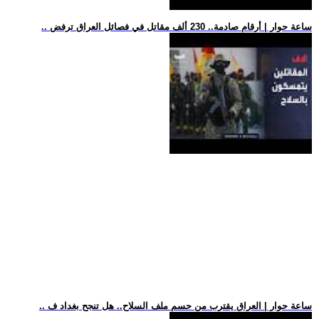
.. ساعة حوار | أرقام صادمة.. 230 ألف مقاتل في فصائل العراق ترفض
.. ساعة حوار | العراق يقترب من حسم ملف السلاح.. هل تنجح بغداد ف