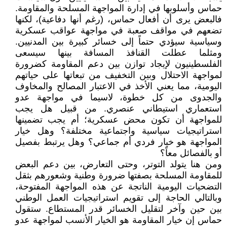
حماس وأسلوبها في إدارة المواجهة المسلحة والمقاومة.
فالبعض يرى أن أفعال حماس، (رغم أنها دفاعية)، لكنها
تضعهم في مواقف صعبة في مواجهة عواقب عسكرية
وسياسية سيؤدي حتماً إلى خسائر كبيرة بين المدنيين.
ومثلما عطلت القنافذ المسافة بينها سيسعى
الفلسطينيون لإيجاد توازن بين دعم المقاومة كضرورة
لمواجهة الاحتلال وبين التخفيف من تبعاتها على حياتهم
اليومية، مما يعني الأخذ في الاعتبار المصالح والمخاوف
والجدوى من كل خطوة، لاسيما في مواجهة عدو
استعماري استيطاني عنصري. من قبيل هل يجب
للمواجهة أن تكون محض عسكرية؛ أم يجب تضمينها
استراتيجيات سياسية واجتماعية مختلفة؟ وهل خيار
المواجهة هو خيار فردي أم جماعي؟ وهل يرتبط بفصيل
أو بالفصائل معاً؟
ومن هنا يتولد التوتر، وحتى التعارض، بين دعم البعض
للمقاومة المسلحة بصفتها ضرورة وطنية وشعورهم بثقل
التضحيات اليومية الناتجة عن هذه المواجهة المفتوحة،
وبالتالي الحاجة إلى تقويم استراتيجيات العمل الوطني
بين حين وآخر لتقليل الخسائر قدر المستطاع. ستقول
حماس إن خيار المقاومة هو الخيار الأنسب لمواجهة عدو