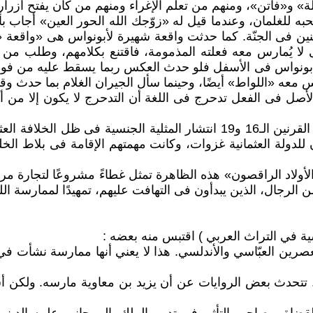
يلة» و«فاتن»، ومنهم من تعلم الإغراء ومنهم من كان يفتح أزر
به للغلمان، وعندما قيل له «زوّجك الله الحور العين» أجاب 
ين فى الجنّة. كما حدثت واقعة شهيرة لأبونواس هى «واقعة «ت
تى لا يُمارس معه فعلته المذمومة، فاقتنع بكلامهم، وطلب من
يده أبونواس فى الأسفل فلو حدث العكس ربما يسقط عليه من فو
س معه «اللواط» أيضًا، وحينما سأل الجيران الغلام بما حدث وق
 فى الفعل تدحرج فى اللغة أن التدحرج لا يكون إلا من أع
¥ وفى عصر الدولة العثمانية، توضح الكتابات الشعرية ما بين القرنين الـ16 و9
لاد الراقصون» هذه الظاهرة تمثل غطاءً مشروعًا لتجارة مربح
لرجال، الذين يبدأون فى التهافت عليهم، تمهيدًا لممارسة ال
سية في التراث العربي ) اقتبس منه بعضه :
لعصرين العبّاسي والأندلسي. هذا لا يعني أنها ممارسة نشأت 
. تتحدث بعض الروايات عن أن يزيد بن معاوية مارسه. ولكن أش