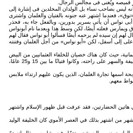
ار قميصه ويُغنى فى مجالس الرجال.
بأنه ليس بصاحب نساء بل الولدان المخلدين فى إشارة إلى
وق»، فعندما اشتهر عنه جنونه بالفتيان والغلمان واشترى
 أبى نواس أن يأتى بسرير بدورين، وبالفعل جاء به، فحذر
ق ويمارس فعلته أيضًا، لكن وسط هذا وبعدما نام أبونواس
ال لهم إن سيده لم يرحمه أيضًا فسألوا أبو نواس فقال لهم
لى إلى أسفل، لكن «أبو نواس» من أجل الغلمان وفتنته
1 انتشار المثلية الجنسية فى ظل الخلافة العثمانية، حيث كان هناك خصيان للخلفاء العثمانيين من البيض
والسود، والبيض كانوا يأتون بهم من البلاد الأوروبية وقتما كان للدولة العثمانية غزوات، وكانت مهمتهم الإقامة فى بلاط الخليفة والسهر على راحته، وكانوا فتيانًا ما بين 15 و25 عامًا،
ة اسمها تجارة الغلمان، الذين يكون عليهم ارتداء ملابس
لواط معهم.
في هاتين الحضارتين، فقد عرفت قبل ظهور الإسلام واشتهر
هر من اشتهر بذلك في العصر الأموي كان الخليفة الوليد