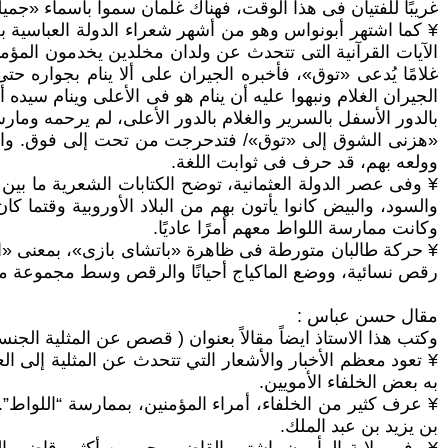
غريبًا للفتيان فى هذا الوقت، فهناك غلمان سموا بأسماء «جم
¥ كما اشتهر أبونواس وهو من أشهر شعراء الدولة العباسية بح
الآيات القرآنية التى تتحدث عن ولدان مخلدين يخدمون المؤمن
غلامًا يُدعى «توق»، فأخبره الجيران على ألا ينام بجواره ح
الجيران الغلام ونبهوا عليه أن ينام هو فى الأعلى وينام س
بالدور الأسفل بالسرير والغلام بالدور الأعلى، لم يرحمه ومار
«هزنى الشوق إلى «توق»/ فتدحرجت من تحت إلى فوق. والأصل
وولعه بهم، قد حرف فى ثوابت اللغة.
وكانت ممارسة اللواط معهم أمرًا عاديًا.
¥ حركة طالبان متورطة فى ظاهرة «باتشاى بازى»، بمعنى «الأو
رقص نسائية، ووضع الماكياج أحيانًا والرقص وسط مجموعة من ا
مقال حسن عباس :
وكتب هذا الاستاذ ايضاً مقالاً بعنوان ( قصص عن المثلية الجن
¥ تعود معظم الأخبار والأشعار التي تتحدث عن المثلية إلى ا
به بعض الخلفاء الأمويين.
¥ عرف كثير من الخلفاء، أمراء المؤمنين، بممارسة “اللواط”
بن يزيد بن عبد الملك.