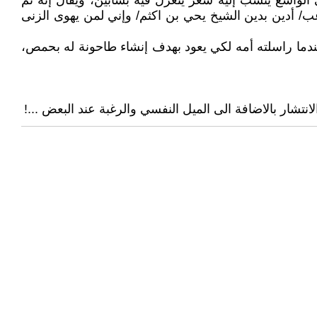
لواسع ينسب إليه شعر يتغزّل فيه بشابين، ويقال إنه تمّ
ب/ أدين بدين الشيخ يحي بن اكثم/ وإني لمن يهوى الزنى
وعندما راسلته أمه لكي يعود بهدف إنشاء طاحونة له بحمص،
شار بالاضافة الى الميل النفسي والرغبة عند البعض ...!