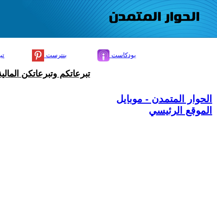
بودكاست
بنترست
تي
تبرعاتكم وتبرعاتكن المال
الحوار المتمدن - موبايل
الموقع الرئيسي