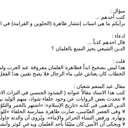
سؤال :
كتب أحدهم ...
برأيكم ما هي اسباب إنتشار ظاهرة (الحلوين و القرامة) في ا
ادعاء :
قال احدهم كذباً ...
الدين الشيعي يجيز التمتع بالغلمان ؟
قلت :
هذا ليس بصحيح ابداً فظاهرة الغلمان معروفة عند العرب ولم 
الخطاب كان يعتاش على ماء الرجال فلا يصح تقنين هذا الفعل ب
مقال عبد المنعم شعبان :
كتب هذا الاستاذ مقالاً عنوانه ( الشذوذ الجنسي في التراث ال
¥ تتحدث بعض الروايات عن وجود خلفاء شواذ، منهم الوليد ب
الدين الذهبى فى كتابه «تاريخ الإسلام»: «اشتهر بالخمر والتل
¥ وفى العصر العبّاسى، صارت ظاهرة ممارسة الخلفاء «للواط
ونهاره. ورفض النساء الحرائر والإماء». ويُروى أن والدته حاو
¥ ويحكى أن الأمين كان متيّمًا بأحد الغلمان ويدعى كوثر وأ