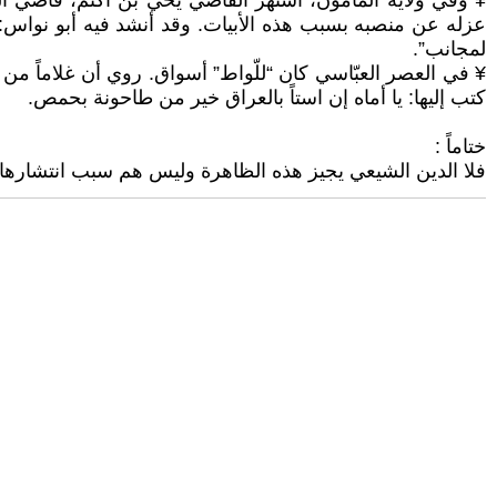
¥ وفي ولاية المأمون، اشتهر القاضي يحي بن أكثم، قاضي القض
عزله عن منصبه بسبب هذه الأبيات. وقد أنشد فيه أبو نواس:
لمجانب”.
¥ في العصر العبّاسي كان “للّواط” أسواق. روي أن غلاماً من
كتب إليها: يا أماه إن استاً بالعراق خير من طاحونة بحمص.
ختاماً :
فلا الدين الشيعي يجيز هذه الظاهرة وليس هم سبب انتشارها ب