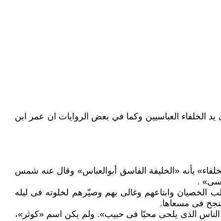
يد الخلفاء العباسيين وكما في بعض الروايات ان عمر ابن
خلفاء» بأنه «الخليفة الفاسق أبوالعباس» وقال عنه شمس
فسى» .
 الخصيان وابتاعهم وغالى بهم وصيّرهم لخلوته فى ليله
 تنجح فى مسعاها.
ز الناس الذى يلحى محبًا فى حبيب». ولم يكن اسم «كوثر»،