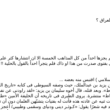
لعراق ؟
يجزها احداً من كل المذاهب الخمسة الا ان انتشارها كثر على 
فتوى صدرت من هذا او ذاك فلم يتجرأ احداً بالقول بالحلية !!
اسلامي ) اقتبس منه بعضه ...
ن يزيد بن عبدالملك، حيث وصفه السيوطى فى كتابه «تاريخ ال
وّط». وبعد قتله، قال أخوه سليمان بن يزيد: «لقد راودنى عن ن
» منتشرة. يروى الطبرى فى تاريخه أن الخليفة الأمين «طلب
لت ثنيه عن عادته هذه فأتت له بفتيات يتشبّهن الغلمان دون أن
نشد فيه شعرًا يقول: «كـوثـر دينى ودنياى وسقمى وطبيبي/ أعج