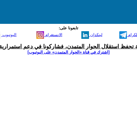
تابعونا على:
لكرام
لينكدإن
الانستغرام
اليوتيوب
ية تحفظ استقلال الحوار المتمدن، فشاركونا في دعم استمرارية 
[اشترك في قناة ‫«الحوار المتمدن» على اليوتيوب]