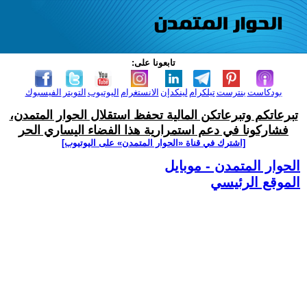
تابعونا على:
بودكاست
بنترست
تيلكرام
لينكدإن
الانستغرام
اليوتيوب
التويتر
الفيسبوك
تبرعاتكم وتبرعاتكن المالية تحفظ استقلال الحوار المتمدن،
فشاركونا في دعم استمرارية هذا الفضاء اليساري الحر
[اشترك في قناة ‫«الحوار المتمدن» على اليوتيوب]
الحوار المتمدن - موبايل
الموقع الرئيسي