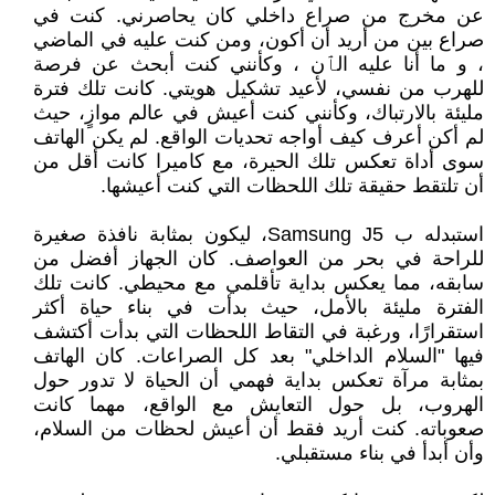
عن مخرج من صراع داخلي كان يحاصرني. كنت في
صراع بين من أريد أن أكون، ومن كنت عليه في الماضي
، و ما أنا عليه الٱن ، وكأنني كنت أبحث عن فرصة
للهرب من نفسي، لأعيد تشكيل هويتي. كانت تلك فترة
مليئة بالارتباك، وكأنني كنت أعيش في عالم موازٍ، حيث
لم أكن أعرف كيف أواجه تحديات الواقع. لم يكن الهاتف
سوى أداة تعكس تلك الحيرة، مع كاميرا كانت أقل من
أن تلتقط حقيقة تلك اللحظات التي كنت أعيشها.
استبدله ب Samsung J5، ليكون بمثابة نافذة صغيرة
للراحة في بحر من العواصف. كان الجهاز أفضل من
سابقه، مما يعكس بداية تأقلمي مع محيطي. كانت تلك
الفترة مليئة بالأمل، حيث بدأت في بناء حياة أكثر
استقرارًا، ورغبة في التقاط اللحظات التي بدأت أكتشف
فيها "السلام الداخلي" بعد كل الصراعات. كان الهاتف
بمثابة مرآة تعكس بداية فهمي أن الحياة لا تدور حول
الهروب، بل حول التعايش مع الواقع، مهما كانت
صعوباته. كنت أريد فقط أن أعيش لحظات من السلام،
وأن أبدأ في بناء مستقبلي.