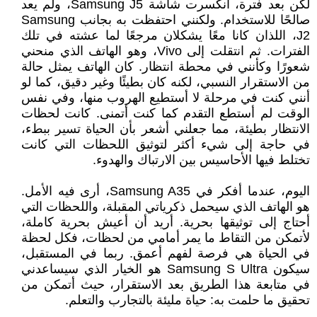
لكن بعد فترة، انكسرت شاشة Samsung J5، ولم يعد
صالحًا للاستخدام. ولكنني احتفظت به بجانب Samsung
J2، اللذان كانا معًا يشكلان مرجعًا لما عشته في تلك
الفترات. ثم انتقلت إلى Vivo، وهو الهاتف الذي منحني
شعورًا وكأنني في محطة انتظار. كان الهاتف يمثل حالة
من الاستقرار النسبي، لكنه كان بطيئًا وغير دقيق، كما لو
أنني كنت في مرحلة لا أستطيع الهروب منها، وفي نفس
الوقت لم أستطع التقدم كما كنت أتمنى. كانت لحظات
الانتظار بطيئة، مما جعلني أشعر بأن الحياة تسير ببطء،
في حاجة إلى شيء أكثر لتوثيق اللحظات التي كانت
تختلط فيها الأحاسيس بين الارتباك والهدوء.
اليوم، عندما أفكر في Samsung A35، أرى فيه الأمل.
هو الهاتف الذي سيحمل ذكرياتي المقبلة، واللحظات التي
أحتاج إلى توثيقها بحرية. أريد أن أعيش بحرية كاملة،
لأتمكن من التقاط ما يمر أمامي من لحظات، فكل لحظة
في الحياة هي فرصة لفهم أعمق. ربما في المستقبل،
سيكون Samsung S Ultra هو الخيار الذي سيساعدني
في متابعة هذا الطريق بعد الاستقرار، حيث أتمكن من
تحقيق ما حلمت به: حياة مليئة بالتجارب والتعلم.