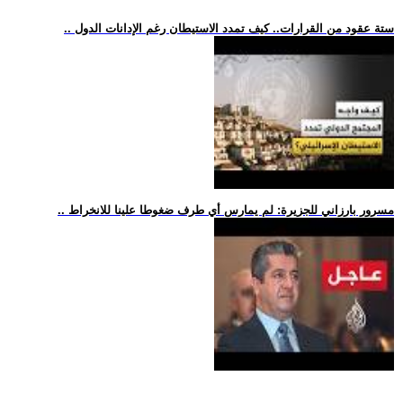
.. ستة عقود من القرارات.. كيف تمدد الاستيطان رغم الإدانات الدول
.. مسرور بارزاني للجزيرة: لم يمارس أي طرف ضغوطا علينا للانخراط