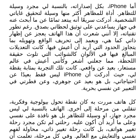
أما iPhone، بكل إصداراته، بالنسبة لي مجرد وسيلة
للتظاهر. أداة للمظاهر أكثر منها وسيلة لتحقيق غاياتي
الشخصية. أدركت سريعًا أنه يبتعد تمامًا عن ما أبحث عنه
في جهاز يساعدني على توثيق لحظاتي بصدق. رغم تطور
تقنياته، إلا أنني شعرت أن هذا الهاتف يعجز عن إظهار
ذاتي كما هي، ويعمد إلى تحريف الواقع وتهويله بما
يتجاوز الحدود التي أريد أن أعيش فيها. كانت التعديلات
المبالغ فيها في الألوان كالشوائب التي تلوث حقيقة
اللحظة، مما جعلني أشعر وكأنني أعيش في عالم
مستعار، بعيد عن واقعي. كانت تلك التجربة بمثابة يقظة
لي، حيث أدركت أن iPhone ليس فقط بعيدًا عن
احتياجاتي، بل هو بعيد عن جوهري، وعن فطرتي في
التعبير عن نفسي بحرية.
كل هاتف مررت به كان نقطة تحول بيولوجية وفكرية،
تنقلني من مرحلة إلى أخرى. الهاتف بالنسبة لي ليس
مجرد جهاز، او وسيلة للتظاهر بل هو نافذة على نفسي
وعلى ما أريد أن أكون عليه. رحلتي لم تكن مجرد رحلة
تغيير هواتف، بل كانت رحلة تغيير ذاتي، محاولة لفهم
نفسي والتعايش مع العالم. وفي كل مرحلة، تعلمت أن