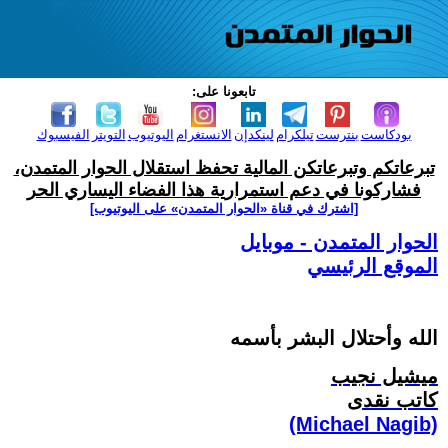
تابعونا على:
بودكاست
بنترست
تيلكرام
لينكدإن
الانستغرام
اليوتيوب
التويتر
الفيسبوك
تبرعاتكم وتبرعاتكن المالية تحفظ استقلال الحوار المتمدن،
فشاركونا في دعم استمرارية هذا الفضاء اليساري الحر
[اشترك في قناة ‫«الحوار المتمدن» على اليوتيوب]
الحوار المتمدن - موبايل
الموقع الرئيسي
الله وأحتلال البشر بأسمه
ميشيل نجيب
كاتب نقدى
(Michael Nagib)