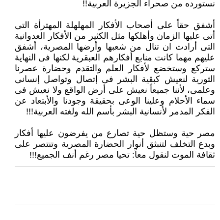
نستورده من صحراء الجزيرة العربية!!‏
أشفق حقاً على أصحاب الأفكار المهلهلة المهترأة التى
أتى عليها الزمان وأهلكها مثل الكثير من الأفكار العدوانية
التى أرادت ان تنال من ‏شعبها وأرضها المصرية، أشفق
عليهم مهما كانت منابع أفكارهم العبقرية لكنها فى النهاية
ستركع وستخضع لأفكار العلم والتقدم وحضارة ‏عصرنا
الثورية لنعيش كبقية البشر فى إتصال وتواصل إنسانى
وعلمى، لأننا جميعاً نعيش على أرض الواقع ولا نعيش فى
سماء الأحلام ‏وعلينا الوعى بحقيقة وجودنا والأبتعاد عن
الفكر المدمر لأنسانية البشر بأسم الله ولغته العربية!!!‏
مصر حية وستظل حية تصارع من يفرضون عليها أفكار
وبدع التخلف لتنبثق أنوار الحضارة المصرية وتنتصر على
ثقافة الموت لنقول ‏معاً: تحيا مصر رغم أنف الجميع!!!‏