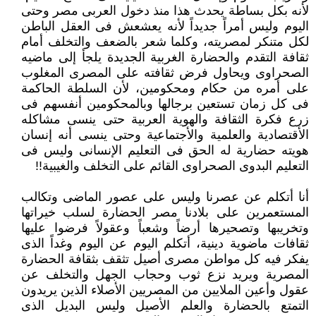
لأنه بكل بساطة يحدث هذا منذ دخول العربى ‏مصر وحتى
اليوم وليس أمراً جديداً لأنه يعشعش فى العقل الباطن
لكل متنكر لمصريته، وكلما شعر بالضعف والتخلف أمام
ثقافة التقدم ‏والحضارة الغربية الجديدة يلجأ إلى ماضيه
الصحراوى ويحاول فرض ثقافته على المصرى المغلوب
على أمره من حكام ومحكومين، لأن ‏السلطة الحاكمة
فى كل زمان تستعين برجالها وبالمحكومين أنفسهم فى
زرع فكرة الثقافة والهوية العربية حتى ينسى مشاكله
الأقتصادية ‏والعلمية والأجتماعية وحتى ينسى أنه إنسان
هويته حضارية له الحق فى التعليم الإنسانى وليس فى
التعليم البدوى الصحراوى القائم ‏على التخلف والغيبية!!‏
أنا أتكلم عن عصرنا وليس على عصور الماضى وتكالب
المستعمرين على بلادنا مصر الحضارة لسلب خيراتها
وتخريبها وتصحيرها أرضاً ‏وشعباً وعقولاً فرضوا عليها
ثقافات ماضوية دينية، أتكلم اليوم عن اليوم وغداً الذى
يفكر فيه كل مواطن مصرى أصيل تثقف بثقافة ‏الحضارة
المصرية ويريد نزع ثوب وحجاب الجهل والتخلف عن
عقول وأعين الملايين من المصريين الأصلاء الذين يريدون
التمتع ‏بالحضارة والعلم الأصيل وليس البديل الذى