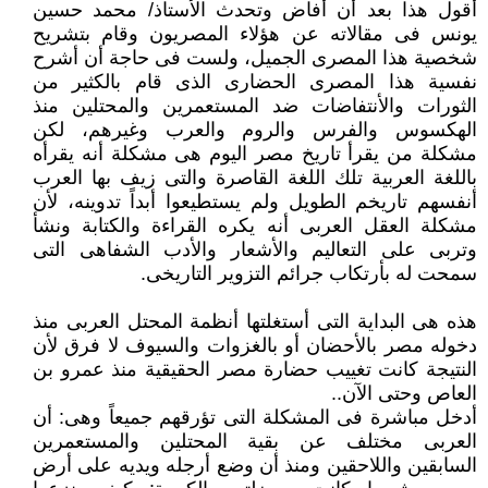
أقول هذا بعد أن أفاض وتحدث الأستاذ/ محمد حسين
يونس فى مقالاته عن هؤلاء المصريون وقام بتشريح
شخصية هذا المصرى الجميل، ‏ولست فى حاجة أن أشرح
نفسية هذا المصرى الحضارى الذى قام بالكثير من
الثورات والأنتفاضات ضد المستعمرين والمحتلين منذ
‏الهكسوس والفرس والروم والعرب وغيرهم، لكن
مشكلة من يقرأ تاريخ مصر اليوم هى مشكلة أنه يقرأه
باللغة العربية تلك اللغة القاصرة ‏والتى زيف بها العرب
أنفسهم تاريخم الطويل ولم يستطيعوا أبداً تدوينه، لأن
مشكلة العقل العربى أنه يكره القراءة والكتابة ونشأ
وتربى ‏على التعاليم والأشعار والأدب الشفاهى التى
سمحت له بأرتكاب جرائم التزوير التاريخى.‏
هذه هى البداية التى أستغلتها أنظمة المحتل العربى منذ
دخوله مصر بالأحضان أو بالغزوات والسيوف لا فرق لأن
النتيجة كانت تغييب ‏حضارة مصر الحقيقية منذ عمرو بن
العاص وحتى الآن..‏
أدخل مباشرة فى المشكلة التى تؤرقهم جميعاً وهى: أن
العربى مختلف عن بقية المحتلين والمستعمرين
السابقين واللاحقين ومنذ أن ‏وضع أرجله ويديه على أرض