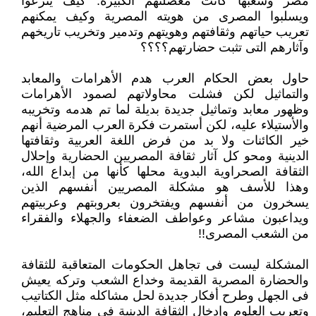
مصر وشعبها كانت معضلتهم الكبيرة: كيف ينزعوا
ويسلبوا المصرى من هويته المصرية وكيف يمكنهم
‏تعريب حياتهم وثقافتهم وهويتهم وتدمير وتخريب تاريخهم
وآثارهم التى تثبت حضارتهم؟؟؟؟
حاول بعض الحكام العرب هدم الأهرامات والمعابد
والتماثيل لكن فشلت محاولاتهم لصمود الأهرامات
وظهور معابد وتماثيل جديدة بديلة ‏لما تم هدمه وتخريبه
والأستيلاء عليه، لكن أستمرت فكرة العرب المرضية أنهم
خير الكائنات ولا بد من فرض اللغة العربية وثقافتها
‏الدينية ومحو كل آثار ثقافة المصريين الحضارية وإحلال
الثقافة الصحراوية البدوية محلها كأنها من إبداع الله،
وهذا للأسف هو مشكلة ‏المصريين أنفسهم الذين
يسخرون من أنفسهم ويفتخرون بعروبتهم وعربيتهم
ويداعبون مشاعر وعواطف الضعفاء والجهلاء والفقراء
من ‏الشعب المصرى!!‏
المشكلة ليست فى تجاهل الحكومات المتعاقبة للثقافة
والحضارة المصرية القديمة وخداع الشعب وتركه يعيش
فى الجهل وطرح أفكار ‏جديدة لحل مشاكله مثل الكتاتيب
وتعريب العلوم وإدخال الثقافة الدينية فى مناهج التعليم،