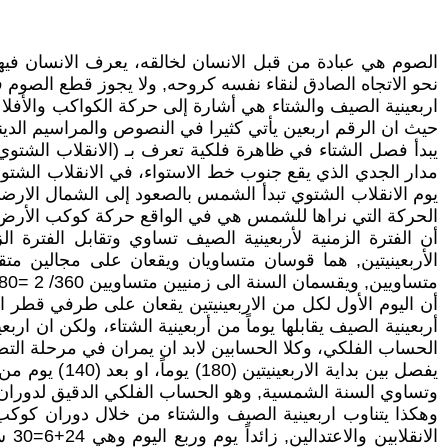
الصوم هي عبادة من قبل الانسان لخالقه، يعرف الانسان فيها 
نحو الاتجاه الصادق لنقاء نفسه كروحه, ولا يجوز قطع الصوم في
اربعينية الصيف والشتاء هي أشارة إلى حركة الكواكب والأفل
حيث ان الرقم اربعين يأتي كثيرا في النصوص والمراسيم الدينية 
مدار الجدي الذي يقع جنوب خط الاستواء، في الانقلاب الش
يوم الانقلاب الشتوي تبدأ الشمس بالصعود إلى الشمال الار
الحركة التي نراها للشمس هي في الواقع حركة كوكب الأرض, حي
أن الفترة الزمنية لأربعينية الصيف تساوي وتقابل الفترة 
الأربعينيتين, هما قوسان متساويان ويقعان على مجالين مت
متساويين, ويقسمان السنة الى زمنيين متساويين 360/ 2 =180 يوماً.
أن اليوم الأول لكل من الاربعينيتين يقعان على طرفي قطر ال
أربعينية الصيف يقابلها يوماً من أربعينية الشتاء، ولكن ان ا
الحساب الفلكي، وكلا الحسابين لابد ان يمران في مرحلة التصح
وتساوي السنة الشمسية, وهو الحساب الفلكي الدقيق لدور