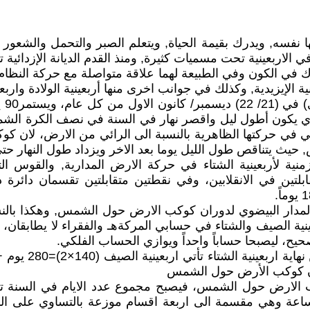
نفسه, ويدرك بقيمة الحياة, ويتعلم الصبر والتحمل والشعور و
 الاربعينية تحت مسميات كثيرة, ومنذ القدم الديانة الإزدائية ت
اك في الكون وفي الطبيعة لهما علاقة متواصلة مع حركة النظا
الإيزيدية, وكذلك في جوانب اخرى منها أربعينية الولادة واربعين
يبد
توي يكون أطول ليل واقصر نهار في السنة في نصف الكرة الش
ضي في حركتها الظاهرية بالنسبة الى الرائي من الارض، لان 
ث يتناقص طول الليل يوما بعد الاخر ويزداد طول النهار حتى ي
الزمنية لأربعينية الشتاء في حركة الارض المدارية, والقوس
قابلتين في الانقلابين، وفي نقطتين متقابلتين تقسمان دا
مدار البيضوي لدوران كوكب الارض حول الشمس, وهكذا بالنسبة ل
ربعينية الصيف والشتاء في حسابي المركةهـ والفقراء لا يطابقا
يح، ليصبحا حساباً واحداً ويوازي الحساب الفلكي.
ان كوكب الأرض حول الشمس