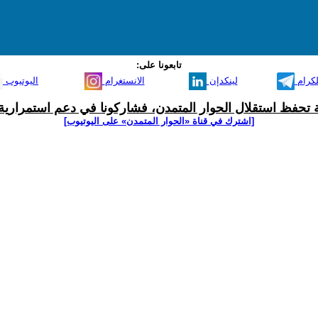
تابعونا على:
لكرام
لينكدإن
الانستغرام
اليوتيوب
ية تحفظ استقلال الحوار المتمدن، فشاركونا في دعم استمرارية 
[اشترك في قناة ‫«الحوار المتمدن» على اليوتيوب]