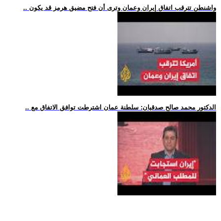
.. واشنطن تترقب اتفاق إيران وعمان وترى أن فتح مضيق هرمز قد يكون
.. الدكتور محمد صالح صدقيان: سلطنة عمان اشترطت توافق الاتفاق مع