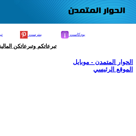
بودكاست
بنترست
تي
تبرعاتكم وتبرعاتكن المال
الحوار المتمدن - موبايل
الموقع الرئيسي