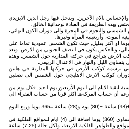
الإحساس بآلام الآخرين, ويدخل فيها رجل الدين الايزيدي
ختص بهذه الطريقة في العبادة لوحدانية الخالق.
م الشمسي والنجوم في المجرة والى دوران الكون النهائي،
ية الموت، وأربعينية المرأة وغيرها.
أ فصل الشتاء في ظاهرة فلكية تعرف بـ (الانقلاب الشتوي) في (21/ 22) ديسمبر/ كانون الاول من كل عام، ويستمر90 يوما او اكثر بقليل, حيث تكون الشمس عمودية تماما على
مالي، وبالعكس يكون في النصف الجنوبي من الارض. وبعد
كوكب الارض يتراجع في حركته المدارية حول الشمس, وهذه
تساوى الليل والنهار في الاعتدال الربيعي.
 التي ترسمه كوكب الأرض في حركتها المدارية في هاتين
ئرة دوران كوكب الارض الاهليجي حول الشمس الى نصفين
بقية الايام الى اليوم الأربعين يوم العيد, فكل يوم من
ن، رغم أن حساب المركةهـ اكثر قرباً من حساب الفقراء الى
يفصل بين بداية الاربعينيتين (180) يوماً، او بعد (140) يوم من نهاية اربعينية الشتاء تأتي اربعينية الصيف (140×2)=280 يوم +(98) ساعة +(80) يوم و(28) ساعة =365 يوما وربع اليوم
وهكذا يتناوب اربعينية الصيف والشتاء من خلال دوران كوكب الارض حول الشمس، فيصبح مجموع عدد الايام في السنة تساوي (360) يوما اضافة الى (4) ايام للمواقع الفلكية في
الانقلابين والاعتدالين, زائداً يوم وربع اليوم وهي 24+6=30 ساعة وهي مقسمة الى اربعة اقسام موزعة بالتساوي على المواقع والظواهر الفلكية الاربعة، ولكل حالة (7،25) ساعة