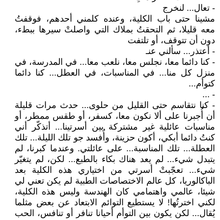
- تعال... لنخرج
مشينا حتى باب الكلية، وعنده كلمني أحدهم، فوقفتُ
معه قليلا، ثم التحقتُ بملاك التي واصلتْ سيرها ببطء،
دون أن تتوقف، أو تلتفت
- أعتذر... سألني عنـ
- كنا دائما معا، نجلس معا، نلعب معا... في المدرسة، في
منزل كل منا... في المناسبات، في العطل... كنا دائما
كتوأم...
- ...
- كنا نتقاسم حتى القليل من حلوى... حدث مرات قليلة
أن أُجبرنا على ألا نكون معا، كسفر، أو طقس ممطر، أو
مناسبات عائلية غير مشتركة بين أسرتينا... أتذكّر أني
كنتُ دائما أبكي، أكون حزينة، وأُفسد جو تلك الليلة... تلك
العطلة... تلك المناسبة... على عائلتي. وعندما كبرنا، لم
يتبدل شيء... لم يعد هناك بكاء بالطبع... لكن، لم يتغيّر
شيء... تعجّبتْ أسرتي من اختياري هذه الكلية بعد
الباكالوريا، كل عالم الاختصاصات الطبية لم يكن تعني لي
شيئا، عالمي واهتمامي كان الهندسة وليس هذه الكلية،
لكني اخترتُها! لا يستطيع التوائم الابتعاد عن بعض مثلما
يُقال... لكن يكون بين التوأم أحيانا تنافر أو تنافس، الحب