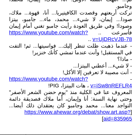
وجامبو.
تركت أربعتهم وقصدت الكافيتيريا... أنا، قهوة... ملاك،
صودا... إيمان، لا شيء... محمد، ماء... جامبو، بيتزا
وصودا! وفي طريق العودة رأيت جامبو تغني أمام إيمان
فأسرعت ..
https://www.youtube.com/watch?
..
v=UjDRcVJB-78
- عندما ذهبت ظلت تنظر إليك... فواسيتها... ثم! التفت
في المستقبل! وأنت عندما تمشي كأنك خنزير!
- ماذا؟
- لا شيء... أعطني البيتزا...
- أنت مصيبة لا تعرفين إلا الأكل!
https://www.youtube.com/watch?
-
v=iSw8nREFLR4
، هات البيتزا، PIG!
المعروف عنا في الكلية منذ "يوم حضن الشعر الأصفر"
وحتى نهاية السنة: أنا وإيمان، أما ملاك فصديقة دائمة
التواجد معنا... محمد وجامبو كان يعتقدان ذلك أيضا...
https://www.ahewar.org/debat/show.art.asp?
[
]
aid=835965
____________________________________________