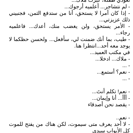
تعودي طفلة، كبرت ملاك...
- لم نتشاجر... أعلميه أرجوك...
- إذا كان أمرا لا يستحق، أنا من ستدفع الثمن، فجنبيني
ذلك عزيزتي...
- الأمر يستحق، ولن يغضب منك، أعدك... فاعلميه
رجاء...
- طيب، بما أنك ضمنت لي، سأفعل... ولحسن حظكما لا
يوجد معه أحد...انتظرا هنا.
في مكتب العميد...
- ملاك... ادخلا...
- ...
- نعم؟ أستمع...
- ...
- نعم! تكلم أنتَ...
- أأأ... أنا وإيمان...
- يقصد نحن أصدقاء
- نعم..
- لا أحد يعرف متى سيموت، لكن هناك من يفتح للموت
كل الأبواب سيدي