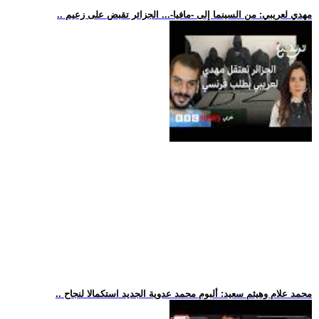
.. مهدي لعريبي: من السينما إلى -مافيا-... الجزائر تقبض على زعيم
.. محمد علام وهيثم سعيد: ألبوم محمد عدوية الجديد استكمالا لنجاح