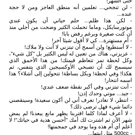
حتى الشهر!
- لن تنجحي... تعلمين أنه منطق العاجز ومن لا حجة
عنده...
- لكن هذا ظلم... حلم حياتي أن يكون عندي
موتورسايكل، وماما تحملت الكثير وضحت من أجلي منذ
أن كنت صغيرة وبرغم رفض بابا!
- أم مستهترة... كي لا أقول شيئا آخر!
- لا أستطيع! ولن أسمح أن تبتزني لا أنت ولا ملاك!
- عزيزتي، هناك من تعنين له ليس الكثير بل "كل شيء"،
وكل لحظة تمر تتعاظم قيمتك! من هذا الأحمق الذي
سيسمح لك أن تصبحي الأوكسيجين الذي يتنفس، ثم
هكذا! وفي لحظة! وبكل بساطة! تتحولين إلى أشلاء؟ هذا
اسمه انتحار!
- أنت تبتزني وفي أكبر نقطة ضعف عندي!
- جيد... موتي وحدك إذن!
- انتظر، لا تغادر! تعرف أني لن أكون سعيدة! وسينقصني
دائما شيء فهل ترضى ذلك؟
- لا أعرف لماذا كلما اقتربنا يظهر مانع يبعدنا! لم يمض
شهر الآن ثم اشترت لك أمك "أحسن هدية في حياتك"! لا
أعلم أي أم هذه وما يوجد في جمجمتها!
- 500cc مثل ابنتها...