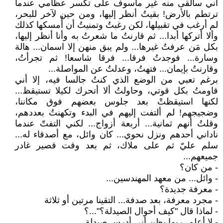
أني سأُلقى منه غير مأسوف على تكسر عظامي عندما
ترتطم بالأرض! بقيتُ أنظر إليها، ومن حين لآخر للبحر،
لم أرغب في تقبيلها، لكن رغبتُ وتمنيتُ أن أُمسكها كذلك
وألا أتركها أبدا... ثم قارنتُ ما شعرتُ به وأنا أنظر إليها،
بكل مَن عرفتُ غيرها... ولم يبق منهن إلا اسمان... هالة
وسارة... فوجدتُ فرقا... فرقا شاسعا! ثم تجرأتُ،
وقارنتُ بإيمان... فتهتُ، وعدلتُ عن المواصلة...
برغم تعبي من الوضع الذي كنتُ جالسا فيه، إلا أني
قاومتُ بكل قوتي، وحاولتُ ألا أتحرك لكيلا تستيقظ...
لكنها استيقظتْ بعد جلوس بعضهم فوق مكاننا،
وضجيجهم! لم ألتفت إليهم في البدء وتكهنتُ بعددهم،
وقلتُ أنهم ثمانية... أربعة أزواج... لكني التفتّ عندما
ناداني أحدهم ونزل نحوي... كان وائل، مع أصدقاء له...
سلم عليّ ثم على ملاك، ثم بعد وقت قصير غادر
جميعهم...
- من كان؟
- وائل... من معهد المهندسين...
- معرفة جديدة؟
- مجرد معرفة، بعد صدفة... التقينا مرتين أو ثلاثة
- لماذا قال "كيف أحوال الصيدلة؟"...؟
- لا أعلم، ربما يظن أني أدرس صيدلة...