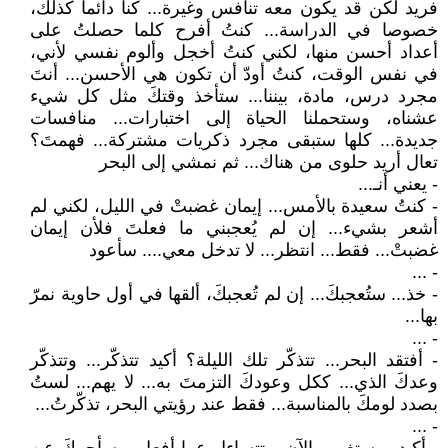
فريد لكن قد يكون معه تنافس وغيرة... كنا دائما كذلك،
خصوصا في الدراسة... كنتُ أفرح كلما حصلتُ على
أعداد أحسن منها، لكني كنتُ أخجل وألوم نفسي لأني،
في نفس الوقت، كنتُ أودّ أن تكون هي الأحسن... أنتَ
مجرد درس، مادة، بيننا... ستأخذ وقتكَ مثل كل شيء
عشناه، وستحملنا الحياة إلى اختبارات... منافسات
جديدة... كلها ستبقى مجرد ذكريات مشتركة... فهمتَ؟
تعال أريد حلوى من هناك... ثم نمشي إلى البحر
- يعني أنـ...
- كنتُ سعيدة بالأمس... إيمان غضبتْ في الليل، لكني لم
أشعر بشيء... إن لم يُعجبني ما فعلتَ فلأن إيمان
غضبتْ... فقط... انتظر... لا تدخل معي.... سأعود
- ...
- خذ... ستُعجبكَ... إن لم تُعجبكَ، ألقها في أول حاوية نمرّ
بها...
- ...
- أفتقد البحر... تتذكّر تلك الليلة؟ أكيد تتذكّر... وتتذكّر
وعدكَ الذي... ككل وعودكَ التزمتَ به... لا يهم... لستُ
بصدد لومكَ بالمناسبة... فقط عند رؤيتي البحر، تذكّرتُ...
- ...