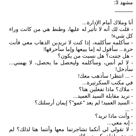
مشهد 3:
______
أنا وملاك أمام الإدارة...
- قلت لك أنه لا تأثير له عليها، وطنط هي من كانت وراء
كل شيء!
- سأكلمه سأكلمه، إذا كنت لا تريدين الذهاب معي فأنت
حرة... سأقول له إما يبيعها وإما سأحرقها!
- هل جننت؟ هل نسيت من يكون؟
- لا لم أنس، وسأكلمه وليحصل ما يحصل، لا يهمني...
سأدخل!
- ... انتظر! سأذهب معك!
في مكتب السكرتيرة...
- ملاك؟ ماذا تفعلين هنا؟
- نريد مقابلة السيد العميد...
- السيد العميد! لم يعد "عمو"؟ إيمان أرسلتك؟
- ...
- وأنت ماذا تريد؟
- إنه معي...
- لا تقولي لي أنكما تشاجرتما معها وأنتما هنا لذلك؟ لم