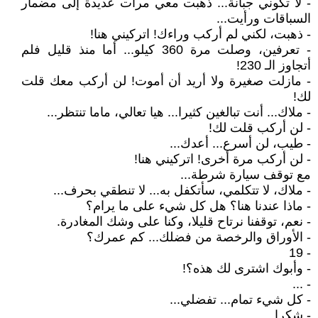
- لا تكوني جبانة... ذهبت معي مرات عديدة إلى مضمار
السباقات ورأيت...
- ذهبت، لكني لم أركب وراءك! اتركيني هنا!
- تعرفين، وصلت مرة 360 كيلو... أما منذ قليل فلم
أتجاوز الـ 230!
- مازلت صغيرة ولا أريد أن أموت! لن أركب معك قلت
لك!
- ملاك... أنت تبالغين كثيرا... هيا تعالي، ماما تنتظر...
- لن أركب قلت لك!
- طيب، لن أسرع... أعدك...
- لن أركب مرة أخرى! اتركيني هنا!
مع توقف سيارة شرطة...
- ملاك، لا تتكلمي، سأتكفل به... لا تنطقي بحرف...
- ماذا عندنا هنا؟ هل كل شيء على ما يرام؟
- نعم، توقفنا نرتاح قليلا، وكنا على وشك المغادرة.
- الأوراق والرخصة من فضلك... كم عمرك؟
- 19
- وأبوك اشترى لك هذه؟!
- ...
- كل شيء تمام... تفضلي...
- شكرا