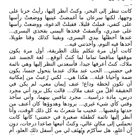
- ...
كانت تنظر إلى البحر، وكنتُ أنظر إليها، رأيتُ حزنا على
وجهها، لكنها سرعان ما أغمضتْ عينيها ووضعتْ رأسها
على كتفي، فملتُ قليلا، فقبلتْ الدعوة، ووضعتْ رأسها
على صدري، وألصقتْ فخذها اليمنى بفخذي اليسرى...
عندها أحطتُها بيدي اليسرى، وبقينا كذلك وقتا طويلا،
أخذها فيه النوم، وأخذتني فيه...
كانت أول مرة تتكلم بتلك الطريقة، أول مرة يكون
موقفها مناقضا تماما لما كنتُ أتوقع... لغة الجسد عند
ملاك، كنتُ أعرفها جيدا، فأسعدني النظر إليها وهي نائمة
في حضني... الحب عند ملاك عندما يتحول جنسا، يكون
ضمة وأحيانا قبلة... هكذا هي... لكني رُعبتُ من إمكانية
أن تكون لحظة وداع! عنف إيمان معي، لم يكن في
الحقيقة أقلّ من عنف ملاك... قالت بكل برود أني مجرد
درس، مادة دراسية... مجرد تنافس بينهما، وأني سآخذ
وقتي كأي شيء غيري... برودها وهدوؤها كان أعنف من
حدتها وغضبها... عجيب ما شعرتُ به كل ذلك الوقت، وأنا
أنظر إليها نائمة كطفلة صغيرة في حضني! كأنها كانت
تحملني إلى مكان عالي، وكنتُ أتبعها صاعدا درجات، دون
أن أعلم، هل سأُكرّم ويُهتَف لي من أسفل ذلك العلو، أم