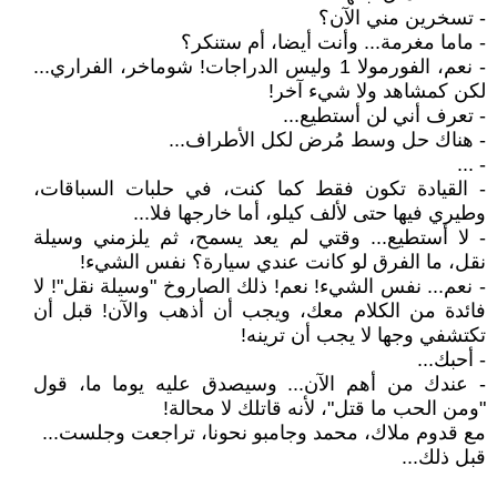
- تسخرين مني الآن؟
- ماما مغرمة... وأنت أيضا، أم ستنكر؟
- نعم، الفورمولا 1 وليس الدراجات! شوماخر، الفراري...
لكن كمشاهد ولا شيء آخر!
- تعرف أني لن أستطيع...
- هناك حل وسط مُرض لكل الأطراف...
- ...
- القيادة تكون فقط كما كنت، في حلبات السباقات،
وطيري فيها حتى لألف كيلو، أما خارجها فلا...
- لا أستطيع... وقتي لم يعد يسمح، ثم يلزمني وسيلة
نقل، ما الفرق لو كانت عندي سيارة؟ نفس الشيء!
- نعم... نفس الشيء! نعم! ذلك الصاروخ "وسيلة نقل"! لا
فائدة من الكلام معك، ويجب أن أذهب والآن! قبل أن
تكتشفي وجها لا يجب أن ترينه!
- أحبك...
- عندك من أهم الآن... وسيصدق عليه يوما ما، قول
"ومن الحب ما قتل"، لأنه قاتلك لا محالة!
مع قدوم ملاك، محمد وجامبو نحونا، تراجعت وجلست...
قبل ذلك...