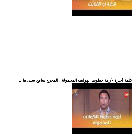
.. كلمة أخيرة -أزمة خطوط الهواتف المحمولة.. المخرج سامح سند: ما