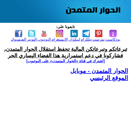
تابعونا على:
بودكاست
بنترست
تيلكرام
لينكدإن
الانستغرام
اليوتيوب
التويتر
الفيسبوك
تبرعاتكم وتبرعاتكن المالية تحفظ استقلال الحوار المتمدن،
فشاركونا في دعم استمرارية هذا الفضاء اليساري الحر
[اشترك في قناة ‫«الحوار المتمدن» على اليوتيوب]
الحوار المتمدن - موبايل
الموقع الرئيسي