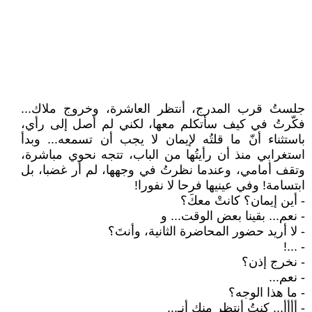
جلستُ قرب المدرج، أنتظر العاشرة، وخروج ملاك...
فكّرتُ في كيف سأتكلم معها، لكني لم أصل إلى رأي،
باستثناء أنّ ما قلتُه لإيمان لا يجب أن تسمعه... وبدأ
استغرابي منذ أن رأيتُها من الباب، تتجه نحوي مباشرة،
وتقف أمامي، وعندما نظرتُ في وجهها، لم أر غضبا، بل
ابتسامة! وفي عينيها فرحا لا نفورا!
- أين إيمان؟ كانتْ معكَ؟
- نعم... بقينا بعض الوقت... و
- لا أريد حضور المحاضرة الثانية، وأنتَ؟
- ...!
- نخرج إذن؟
- نعم...
- ما هذا الوجه؟
- أأأأ... كنتُ أنتظر منكِ أنـ...