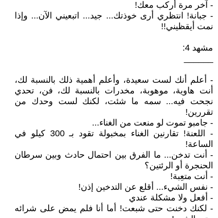
- آخر مرة أركب معك!
- جبانة! انتظري أرى خوذتك... جيد... اتبعيني الآن... وإذا
نمت أيقظيني!!
مشهد 4:
______
- أعلم أنك لست سعيدة، وأعلم أهمية ذلك بالنسبة لك،
أنت هاوية، موهوبة، مخدرات بالنسبة لك، فن، تحدي
نجحت فيه... سمه ما شئت، لكنك لست وحدك من
تقررين!
- جامبو تموت لو منعت من الغناء...
- اللعنة! تقارنين الغناء بمخبولة تقود بـ 300 كيلو في
الساعة!
- أنت تدخن... ما الفرق بين احتمال حادث وبين سرطان
الحنجرة أو الرئتين؟
- أنت متعِبة!
- نفس الشيء... أقلع عن التدخين إذن!
- أفعل ولا مشكلة عندي
- لكنك دخنت حتى شبعت! أما أنا فلم يمض على شرائه