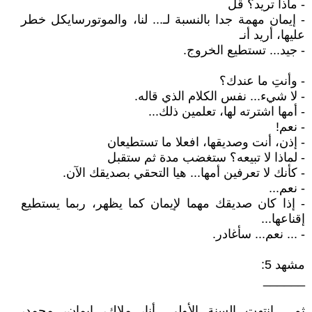
- ماذا تريد؟ قل
- إيمان مهمة جدا بالنسبة لـ... لنا، والموتورسايكل خطر
عليها، أريد أنـ
- جيد... تستطيع الخروج.
- وأنتِ ما عندك؟
- لا شيء... نفس الكلام الذي قاله.
- أمها اشترته لها، تعلمين ذلك...
- نعم!
- إذن، أنت وصديقها، افعلا ما تستطيعان
- لماذا لا تبيعه؟ ستغضب مدة ثم ستقبل
- كأنك لا تعرفين أمها... هيا التحقي بصديقك الآن.
- نعم...
- إذا كان صديقك مهما لإيمان كما يظهر، ربما يستطيع
إقناعها...
- ... نعم... سأغادر.
مشهد 5:
______
ثم... انتهت السنة الأولى. أنا، ملاك، إيمان، محمد،