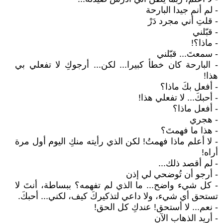
- لم أنم جيدا البارحة
- قلتِ أني مجرد دَرْ
- قبّلني
- ماذا؟!
- سمعتَ... قبّلني
- البارحة كان خطأ كبيرا... لكن... أرجوكِ لا تفعلي بي
هذا!
- أفعل بكَ ماذا؟
- أحبكَ... لا تفعلي هذا!
- أفعل ماذا؟
- هجري
- هذا ما فهمتَ؟
- لا أعلم ماذا فهمتُ! لكن الذي رأيته منكِ اليوم أول مرة
أراه!
- لم أقصد ذلك...
- أرجو أن تُوضحي لي إذن
- كل شيء واضح... ما الذي لم تفهمه؟ ببساطة، أنتَ لا
تستحق أي شيء، ولا داعي لتذكيركَ كيف، لكني... أحبكَ.
- نعم... لا أستحق! عندكِ كل الحق!
- أريد الذهاب الآن