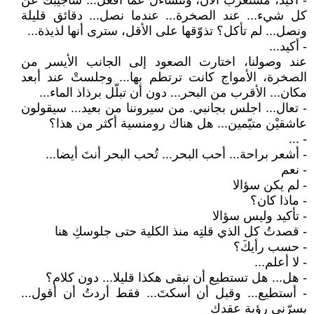
- أكيد، مستغرب الآن، وتتساءل عما أفعل... سأجيبكَ عن
كل شيء... عند الصخرة... عندما نصل... دقائق قليلة
ونصل... لم تأكل؟ تذوّقها على الأقل، سترى أنها لذيذة...
- أكيد...
عند وصولنا، اختارت الصعود إلى الجانب الأيسر من
الصخرة، الأمواج كانت ترتطم بها... وجلستْ عند أبعد
مكان... الأقرب من البحر... دون أن تبلّل برذاذ الماء...
- تعال... اجلس بجانبي. من سيروننا من بعيد... سيقولون
عاشقيْن متيّمين... هل هناك رومنسية أكثر من هذا؟
- ...
- أشعر براحة... أحب البحر... تُحب البحر أنتَ أيضا...
- نعم
- لم يكن سؤالا
- ماذا كان؟
- تأكيد وليس سؤالا
- قصدتُ كل الذي قلتِه منذ الكلية حتى جلوسكِ هنا
- حسب رأيكَ؟
- لا أعلم...
- هل... هل تستطيع أن نبقى هكذا قليلا... دون كلام؟
- أستطيع... وقبل أن أسكتَ... فقط أردتُ أن أقول...
يسرّني رؤية عقدكِ