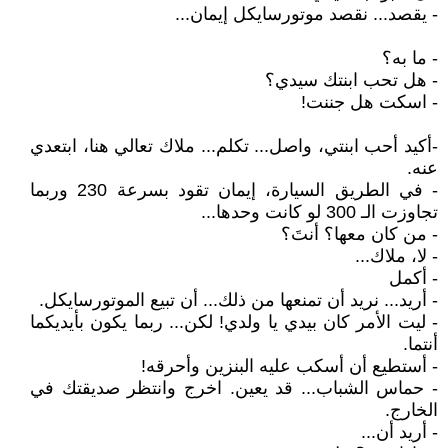
- يقصد... نقصد موتورسايكل إيمان...
- ما به؟
- هل تحب ابنتك سيدي؟
- اسكت هل جننت!
-أكيد أحب ابنتي، واصل... تكلم... ملاك تعالي هنا، ابتعدي
عنه.
- في الطريق السيارة، إيمان تقود بسرعة 230 وربما
تجاوزت الـ 300 لو كانت وحدها...
- من كان معها؟ أنتَ؟
- لا، ملاك...
- أكمل
- أريد... نريد أن تمنعها من ذلك... أن تبيع الموتورسايكل.
- ليت الأمر كان بيدي يا ولدي! لكن... ربما يكون بأيديكما
أنتما.
- أستطيع أن أسكب عليه البنزين وأحرقه!
- حماس الشباب... قد يعين. اخرج وانتظر صديقتك في
الخارج.
- أريد أن...