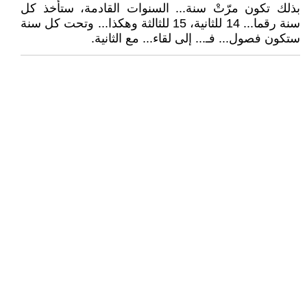
بذلك تكون مرّتْ سنة... السنوات القادمة، ستأخذ كل
سنة رقما... 14 للثانية، 15 للثالثة وهكذا... وتحت كل سنة
ستكون فصول... فـ... إلى لقاء... مع الثانية.