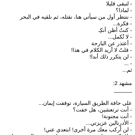
- لنبقى قليلا
- لماذا؟
- ننتظر أول من سيأتي هنا، نقتله، ثم نلقيه في البحر
- فكرة...
- كنتُ أظن أنكِـ
- لا تُكمل...
- أعتذر عن البارحة
- قلتُ لا أريد الكلام في هذا!
- لن يتكرر ذلك أبدا!
- ...
ثم...
مشهد 2:
______
على حافة الطريق السيارة، توقفت إيمان...
- أنت ترتعشين، هل خفت؟
- أنت مجنونة!
- الأدرنالين عزيزتي...
- لن أركب معك مرة أخرى! ابتعدي عني!