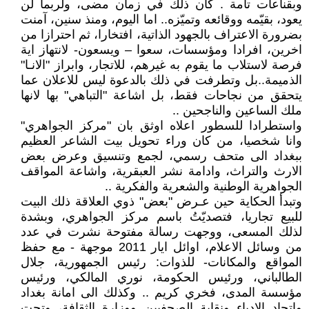
وبقناعات تامة . كان ذلك في زمان مضى، ولربما لن
يعود، بقيّمه ووقائعه وتميّزه.. اما اليوم، ومنذ سنين، آمنت
بضرورة الاعتراف بالجهود الذاتية، افتخارا، ثم احترازا من
اخرين، افرادا ومؤسسات، سعوا – ويسعون- لانتهاز اية
فرصة لاستلاب ما يقوم به غيرهم، للاتجار، وابراز "الانـا"
الذميمة..بل وتطرفت في ذلك بالدعوة ليس للاعلان عما
يتحقق من نجاحات فقط، بل اشاعة "التباهي" بها لانها
ملك الساعين والناجحين ..
واستطرادا للسطور اعلاه اوثق بان "مركز الجواهري"
وانا شخصيا، من كان وراء تحويل بيت الشاعر العظيم
ببغداد الى متحف رسمي، لجمع وتنسيق وعرض بعض
الارث والتراث، وادامة نشر العبقرية، واشاعة المواقف
الجواهرية الوطنية والشعرية والفكرية ..
وتبدأ الحكاية حين عـرض "بعض" ذوي العلاقة ذلك البيت
للبيع تجاريا، فتصديّتُ باسم مركز الجواهري، وبشدة
لذلك المسعى، ووجهت رسالة مفتوحة نشرت في عدد
من وسائل الاعلام، اوائل ايار 2011 موجهة - مع حفظ
المواقع والمكانات- للذوات: رئيس الجمهورية، جلال
الطالباني، ورئيس الحكومة، نوري المالكي، ورئيس
مؤسسة المدى، فخري كريم .. وكذلك الى امانة بغداد
واتحاد الادباء ونقابة الصحفيين ووزارة الثقافة، وتحت