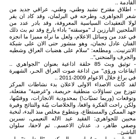
القادمة ..
- اطلاق مقترح نشيد وطني، وطني، عراقي جديد من
شعر الجواهرى، وطرحه في البرلمان، وقد كاد ان يقر
لولا التعقيدات السياسية المعروفة، وقد بادر عدد من
الملحنين البارزين لـ "موسقته" باداء بارع وقد تم بث ذلك
في عدد من وسائل الاعلام، ولعل ما نراه مميزا ما انجزه
الفنان عادل نجمان، وهو منشور حتى الان على شبكة
الانترنيت.. ومطلعه: "سلام على هضبات العراق وشطيه
والجرف والمنحنى"..
- توثيق وبث 85 حلقة اذاعية بعنوان "الجواهري ..
ايقاعات ورؤى" من اذاعة صوت العراق الحـر، الشهيرة
في براغ خلال الاعوام 2009-2011 ..
لقد كانت الاصداء الاولى لاعلان بدء نشاطات المركز
تتوزع بين تساؤلات منطقية حريصة، و"غرضية" مفتعلة،
وتوقعات (وربما تمنيّات!) بمحدودية الانجازات، ووقتيّتها،
ولكن راحت الفكرة واقعا، والخلاصات بيّنة والنتائج وفيرة
جهد الممكن والمستطاع، وبتطوع مخلص منذ البدء، لنخبة
محبين للجواهري: الفقيد عبد الاله النعيمي، نسرين
وصفي طاهر، د. عدنان الاعسم.. ثم لاحقا، سلوان
الناشئ..