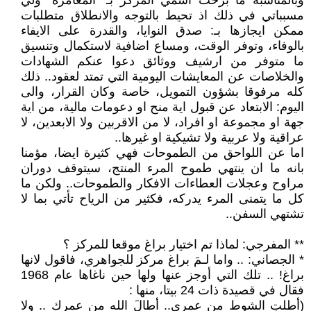
وبالمناسبة ما برحتُ اسمي المركز بـ "المغامرة" ولي
مسبباتي في ذلك اذ تحيط بالتوجه والانطلاق متطلبات
ممكن ايجازها بـ: صدق النوايا، والقدرة على الايفاء
بالوفاء، وتوفر الوقت، ومساع اضافية لاستكمال وتنسيق
ما متوفر من ارشيف ووثائق دعوا عنكم الشهادات
والخلاصات عن المعايشات اليومية التي تمتد لعقود.. ذلك
كله مرفوقا بشؤون التمويل، خاصة وكان القرار، والى
اليوم: الابتعاد عن قبول اية منح او دعومات مالية، من اية
جهة او مجموعة او افراد، لا من الاقربين ولا الابعدين، لا
عراقية ولا عربية ولا تشيكية او غيرها..
اما عن اللواحق من الطموحات فهي كثيرة ايضا، مؤمنا
بانه ما ان ينتهي طموح المرء المنتج، سيتوقف دوران
مراوح وعجلات العطاءات الافكار والطموحات.. ولكن ما
كل ما يتمنى المرء يدركه، فكثير من الرياح تأتي بما لا
تشتهي السفن..
** المفرجي: لماذا تم اختيار براغ موقعا للمركز ؟
* الجصاني: .. واما لـمَ براغ مركز للجواهري، فاقول لانها
براغ! .. تلك التي أوجز عنها ولها حين ناغاها عام 1968
فقال في قصيدة ذات 24 بيتا، منها :
(أطلتِ الشوط من عمري.. أطالَ الله من عمرك .. ولا