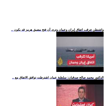
.. واشنطن تترقب اتفاق إيران وعمان وترى أن فتح مضيق هرمز قد يكون
.. الدكتور محمد صالح صدقيان: سلطنة عمان اشترطت توافق الاتفاق مع