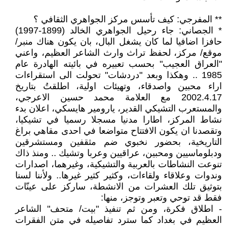
** المفرجي: كيف تأسس مركز الجواهري الثقافي ؟
* الجصاني: جاء رحيل الجواهري الخالد (1899-1997)
حافزا اضافيا لما كان يشغل البال، بان يكون هناك منبر/
موقع/ مركز، لحفظ تراث وارث الشاعر العظيم، واعني
"العراق العجيب" بحسب تعبيره في بائيته الهادرة عام
1985 .. وهكذا وبعد "دردشات" تحولت الى استقراءات
اراء محبين واصدقاء، وتهيئات اولية، اطلقتُ بتاريخ
2002.4.17 مع العلامة محمد حسين الاعرجي،
والمستعرب التشيكي القدير، يارومير هايسكي، اعلان بدء
نشاط المركز، اطارا مدنيا مسجلا رسميا في تشيكيا،
وتقصدنا ان يكون الافتتاح متواضعا في احدى مقاهي براغ
التاريخية، بحضور نخبوي ضم مثقفين ومستشرقين
ودبلوماسيين ومحبين، عراقيين وعربا وتشيك .. ومنذ ذاك
تنوعت النشاطات بالعربية والتشيكية، وغيرهما، اصدارات
وندوات وعلاقاء ولقاءات، وكثير كثير غيرها.. ولأننا لسنا
بتوثيق تلك العشرات من الانشطة، ساركز على عينّات
فقط قد توحي وتعبر وتوجز، منها:
- اطلاق فكرة، ومن ثم تنفيذ "بيت/ متحف" الشاعر
العظيم في بغداد كما سترد تفاصيله في متن الفقرات