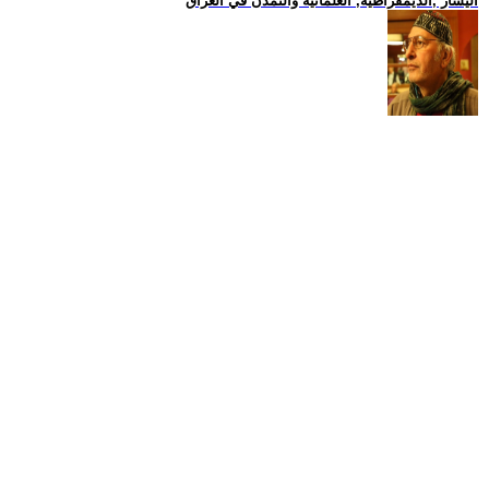
اليسار ,الديمقراطية, العلمانية والتمدن في العراق