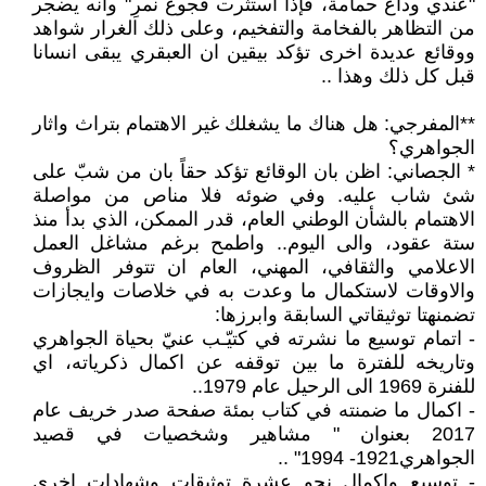
"عندي وداع حمامة، فإذا استثرت فجوع نمرِ" وانه يضجر
من التظاهر بالفخامة والتفخيم، وعلى ذلك الغرار شواهد
ووقائع عديدة اخرى تؤكد بيقين ان العبقري يبقى انسانا
قبل كل ذلك وهذا ..
**المفرجي: هل هناك ما يشغلك غير الاهتمام بتراث واثار
الجواهري؟
* الجصاني: اظن بان الوقائع تؤكد حقاً بان من شبّ على
شئ شاب عليه. وفي ضوئه فلا مناص من مواصلة
الاهتمام بالشأن الوطني العام، قدر الممكن، الذي بدأ منذ
ستة عقود، والى اليوم.. واطمح برغم مشاغل العمل
الاعلامي والثقافي، المهني، العام ان تتوفر الظروف
والاوقات لاستكمال ما وعدت به في خلاصات وايجازات
تضمنهتا توثيقاتي السابقة وابرزها:
- اتمام توسيع ما نشرته في كتيّـب عنيّ بحياة الجواهري
وتاريخه للفترة ما بين توقفه عن اكمال ذكرياته، اي
للفنرة 1969 الى الرحيل عام 1979..
- اكمال ما ضمنته في كتاب بمئة صفحة صدر خريف عام
2017 بعنوان " مشاهير وشخصيات في قصيد
الجواهري1921- 1994" ..
- توسيع واكمال نحو عشرة توثيقات وشهادات اخرى