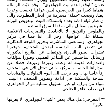
عنوان " اوقفوا هدم بيت الجواهري" .. وقد لقيّت الرسالة
اهتماما كبيرا من الحريصين، ليس عراقيا فحسب وعربيا
ايضا، ونجحت "حملة" محترمة في انجاز المطلوب، والى
ان صار قيام امانة بغداد باستملاك البيت، وتعويض الورثة
الشرعيين بمقابل مالي، وفقا للسوق السائدة ..
وبالملوس والتوثيق، لا بالاحاديث والتصريحات الاعلامية
الملقاة على عواهنها، أوجز الى اننا قمنا في مركز
الجواهري، وبمتابعتي المباشرة، بتحرير اللوحة التذكارية
التي تتصدر الباب الرئيسة لمدخل المتحف، وتوفيرنا
عشرات الصور النادرة، وتوثيقات عن اطاريح الدكتوراه
ورسائل الماجستير عن الشاعر العظيم، وصورا لمؤلفات
واصدارات قديمة له وعنه، وغيرها وغيرها، فضلا عن
اصداراتنا الخاصة بالمركز، والتي تحتل الان في المتحف
رفاً خاصا بها .. وما برحت الى اليوم التداولات والمتابعات
المتاحة والممكنة في ادامة وتطوير المتحف / البيت،
سواء من بـراغ، او عبر مسؤول ممثلية مركز الجواهري
في بغداد، ظافر الجناحي ..
** المفرجي: هل هناك بعض "أشياء" للجواهري، لا يعرفها
الكثير؟