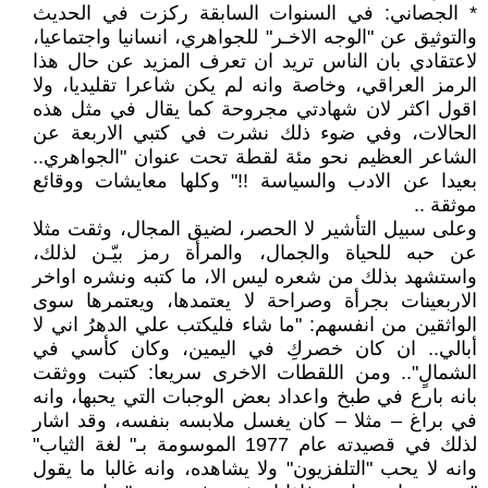
* الجصاني: في السنوات السابقة ركزت في الحديث
والتوثيق عن "الوجه الاخـر" للجواهري، انسانيا واجتماعيا،
لاعتقادي بان الناس تريد ان تعرف المزيد عن حال هذا
الرمز العراقي، وخاصة وانه لم يكن شاعرا تقليديا، ولا
اقول اكثر لان شهادتي مجروحة كما يقال في مثل هذه
الحالات، وفي ضوء ذلك نشرت في كتبي الاربعة عن
الشاعر العظيم نحو مئة لقطة تحت عنوان "الجواهري..
بعيدا عن الادب والسياسة !!" وكلها معايشات ووقائع
موثقة ..
وعلى سبيل التأشير لا الحصر، لضيق المجال، وثقت مثلا
عن حبه للحياة والجمال، والمرأة رمز بيّـن لذلك،
واستشهد بذلك من شعره ليس الا، ما كتبه ونشره اواخر
الاربعينات بجرأة وصراحة لا يعتمدها، ويعتمرها سوى
الواثقين من انفسهم: "ما شاء فليكتب علي الدهرُ اني لا
أبالي.. ان كان خصركِ في اليمين، وكان كأسي في
الشمالٍ".. ومن اللقطات الاخرى سريعا: كتبت ووثقت
بانه بارع في طبخ واعداد بعض الوجبات التي يحبها، وانه
في براغ – مثلا – كان يغسل ملابسه بنفسه، وقد اشار
لذلك في قصيدته عام 1977 الموسومة بـ" لغة الثياب"
وانه لا يحب "التلفزيون" ولا يشاهده، وانه غالبا ما يقول