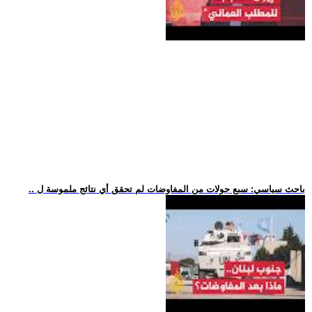
.. باحث سياسي: سبع جولات من المفاوضات لم تحقق أي نتائج ملموسة ل