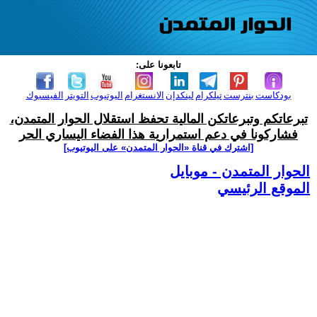
تابعونا على:
بودكاست
بنترست
تيلكرام
لينكدإن
الانستغرام
اليوتيوب
التويتر
الفيسبوك
تبرعاتكم وتبرعاتكن المالية تحفظ استقلال الحوار المتمدن،
فشاركونا في دعم استمرارية هذا الفضاء اليساري الحر
[اشترك في قناة ‫«الحوار المتمدن» على اليوتيوب]
الحوار المتمدن - موبايل
الموقع الرئيسي