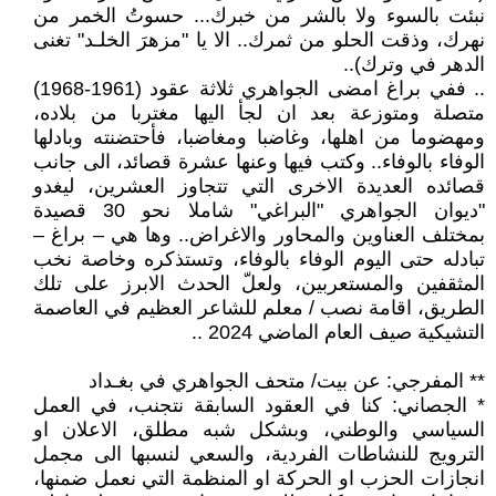
نبئت بالسوء ولا بالشر من خبرك... حسوتُ الخمر من
نهرك، وذقت الحلو من ثمرك.. الا يا "مزهرَ الخلـد" تغنى
الدهر في وترك)..
.. ففي براغ امضى الجواهري ثلاثة عقود (1961-1968)
متصلة ومتوزعة بعد ان لجأ اليها مغتربا من بلاده،
ومهضوما من اهلها، وغاضبا ومغاضبا، فأحتضنته وبادلها
الوفاء بالوفاء.. وكتب فيها وعنها عشرة قصائد، الى جانب
قصائده العديدة الاخرى التي تتجاوز العشرين، ليغدو
"ديوان الجواهري "البراغي" شاملا نحو 30 قصيدة
بمختلف العناوين والمحاور والاغراض.. وها هي – براغ –
تبادله حتى اليوم الوفاء بالوفاء، وتستذكره وخاصة نخب
المثقفين والمستعربين، ولعلّ الحدث الابرز على تلك
الطريق، اقامة نصب / معلم للشاعر العظيم في العاصمة
التشيكية صيف العام الماضي 2024 ..
** المفرجي: عن بيت/ متحف الجواهري في بغـداد
* الجصاني: كنا في العقود السابقة نتجنب، في العمل
السياسي والوطني، وبشكل شبه مطلق، الاعلان او
الترويج للنشاطات الفردية، والسعي لنسبها الى مجمل
انجازات الحزب او الحركة او المنظمة التي نعمل ضمنها،