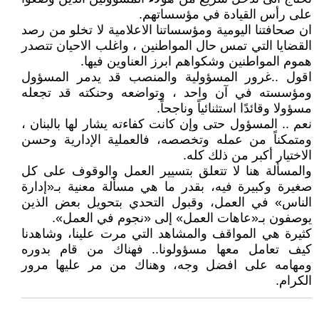
على رأس القيادة في مؤسساتهم.
ان صحافتنا اليومية ومؤسساتنا الاعلامية لا تخلو من رصد
القضايا التي تمس حال المواطنين ، واغلب الاحيان تتصدر
هموم المواطنين وشكواهم ابرز العناوين فيها.
اقول ..غرور المسؤولية والمنصب قد يدمر المسؤول
ومؤسسته في آن واحد ، وتواضعه وحنكته قد تجعله
مسؤولا وقائدًا استثنائياً وناجحاً.
نعم .. المسؤول حتى وإن كانت كفاءته يشار لها بالبنان ،
ومتمكناً من عمله وتخصصه، فالعملية الإدارية وحسن
الاختيار أكبر من ذلك كله.
والمسألة هنا لا تتعلق بتسيير العمل والوقوف على كل
صغيرة وكبيرة فيه، بقدر ما هي مسألة معنية بـ«إدارة
الناس» في العمل، وقبول التحدي بتحويل بعض الذين
يوصفون بـ«عاهات العمل» إلى «نجوم في العمل».
كثيرة هي المواقف والمشاهد التي مرت علينا، وشاهدنا
كيف تعامل معها مسؤولونا.. فهناك من قام بدوره
ومهامه على افضل وجه، وهناك من مر عليها مرور
الكرام.