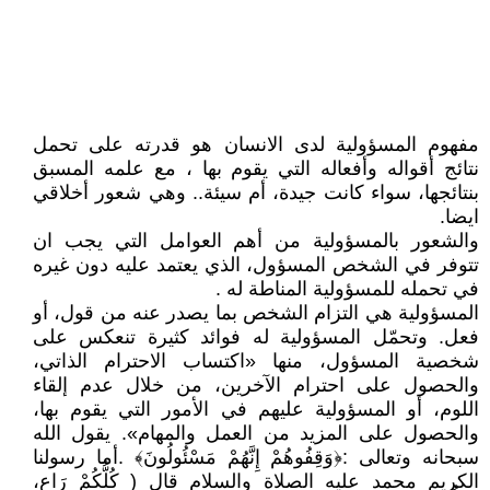
مفهوم المسؤولية لدى الانسان هو قدرته على تحمل
نتائج أقواله وأفعاله التي يقوم بها ، مع علمه المسبق
بنتائجها، سواء كانت جيدة، أم سيئة.. وهي شعور أخلاقي
ايضا.
والشعور بالمسؤولية من أهم العوامل التي يجب ان
تتوفر في الشخص المسؤول، الذي يعتمد عليه دون غيره
في تحمله للمسؤولية المناطة له .
المسؤولية هي التزام الشخص بما يصدر عنه من قول، أو
فعل. وتحمّل المسؤولية له فوائد كثيرة تنعكس على
شخصية المسؤول، منها «اكتساب الاحترام الذاتي،
والحصول على احترام الآخرين، من خلال عدم إلقاء
اللوم، أو المسؤولية عليهم في الأمور التي يقوم بها،
والحصول على المزيد من العمل والمهام». يقول الله
سبحانه وتعالى :﴿وَقِفُوهُمْ إِنَّهُمْ مَسْئُولُونَ﴾ .أما رسولنا
الكريم محمد عليه الصلاة والسلام قال ( كُلُّكُمْ رَاعٍ،