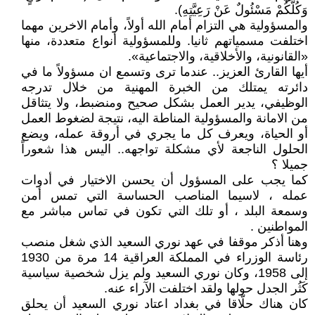
وَكُلُّكُمْ مَسْئُولٌ عَنْ رَعِيَّتِهِ).
والمسؤولية هي التزام أمام الله أولاً، وأمام الاخرين مهما
اختلفت مسمياتهم ثانيا. وللمسؤولية أنواع متعددة، منها
«القانونية، والأخلاقية، والاجتماعية».
أيها القارئ العزيز.. عندما ترى وتسمع ان مسؤولاً ما في
دائرته يمتلك من الخبرة المهنية من خلال تدرجه
الوظيفي، يدير العمل بشكل صحيح ومنضبط، ولا يتثاقل
من الامانة والمسؤولية المناطة اليه، نتيجة لضغوط العمل
أو الحياة، ويعرف كل ما يجري في أروقة عمله، ويضع
الحلول الناجعة لأي مشكلة تواجهه.. اليس هذا شعوراً
جميلا ؟
كما يجب على المسؤول أن يحسن الاختيار في أدوات
عمله ، لاسيما المناصب الحساسة التي تمس أمن
وسمعة البلد ، أو تلك التي تكون في تماس مباشر مع
المواطنين .
وهنا أذكر موقفا في عهد نوري السعيد الذي شغل منصب
رئاسة الوزراء في المملكة العراقية 14 مرة من 1930
إلى 1958، وكان نوري السعيد ولم يزل شخصية سياسية
كَثُر الجدل حولها ولقد اختلفت الآراء عنه.
كان هناك حلّاقا في بغداد اعتاد نوري السعيد أن يحلق