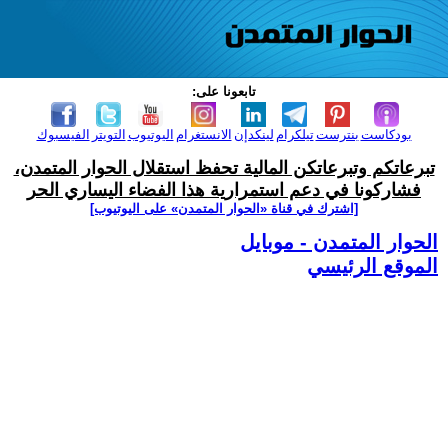
تابعونا على:
بودكاست
بنترست
تيلكرام
لينكدإن
الانستغرام
اليوتيوب
التويتر
الفيسبوك
تبرعاتكم وتبرعاتكن المالية تحفظ استقلال الحوار المتمدن،
فشاركونا في دعم استمرارية هذا الفضاء اليساري الحر
[اشترك في قناة ‫«الحوار المتمدن» على اليوتيوب]
الحوار المتمدن - موبايل
الموقع الرئيسي