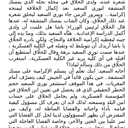
شعره عنده، ولدى الحلاق في محله نجله الذي يمسك
المنشفة لنوري السعيد بعد إكمال الحلاقة ليمنحه
إكرامية… وبمرور الزمن جاء نوري السعيد ليحلق شعره
عند ذلك الحلّاق، وكان الشاب يمسك المنشفة له، عندها
قال الحلّاق لرئيس الوزراء: باشا هل علمت أن ولدي
أكمل الدراسة الإعدادية.. هنّأه السعيد بذلك، ومدّ يده إلى
جيبه ليعطيه إكرامية الحلاقة والنجاح، ولكن بادره الحلّاق
يا باشا أريدك أن تتوسّط له وتقبله في الكلّية العسكرية ،
عندها صمت نوري السعيد برهة وقال للحلّاق أستطيع أن
أقبله في أي كلّية يريد غير الكلّية العسكرية.. استغرب
الحلّاق من ذلك وسأله لماذا؟
أجابه السعيد: ابنك تعلّم أن يستلم الإكرامية على مسك
المنشفة.. حين يكون قائداً في الجيش كيف يتصرّف أمام
المغريات. في هذا الموقف استشعر نوري السعيد حجم
الخطر الحقيقي الذي قد يحصل في تعيين ابن الحلاق في
المؤسسة العسكرية، ولم يجامل الحلاق على حساب
امن البلد وسمعته. لذلك لابد ان يعرف كل مسؤول كيفية
قيامه بأداء واجباته والقضايا المناطة له، وكيف من
المفترض أن يظهر المسؤولون لدينا لحل كل القضايا التي
تمر علينا بين الحين والآخر، وخاصة القضايا العاجلة التي
تحتاج الى تدخل سريع من هؤلاء المسؤولين الذين وضعوا