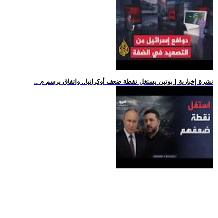
.. نشرة إخبارية | بوتين يستغل نقطة ضعف أوكرانيا.. واتفاق يرسم م