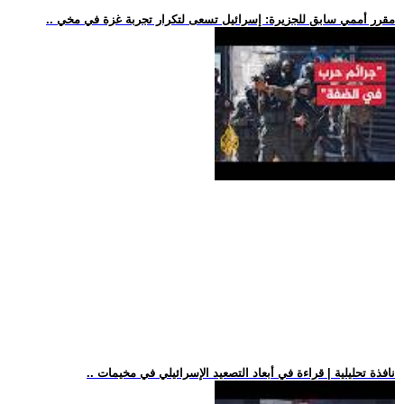
.. مقرر أممي سابق للجزيرة: إسرائيل تسعى لتكرار تجربة غزة في مخي
.. نافذة تحليلية | قراءة في أبعاد التصعيد الإسرائيلي في مخيمات