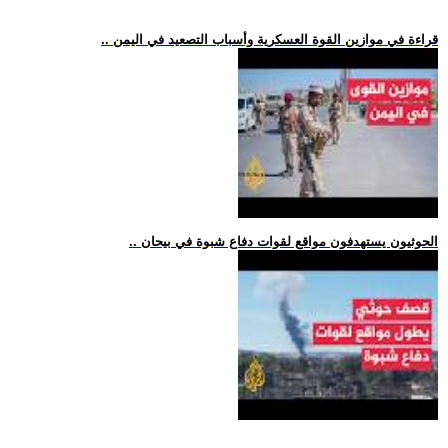
.. قراءة في موازين القوة العسكرية وأسباب التصعيد في اليمن
.. الحوثيون يستهدفون مواقع لقوات دفاع شبوة في بيحان