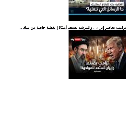
.. ترامب يحاصر إيران.. والمرشد يستعد أمنيًا! | تغطية خاصة من سك