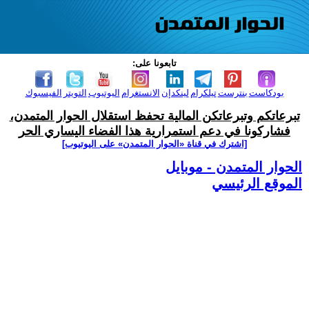
تابعونا على:
بودكاست
بنترست
تيلكرام
لينكدإن
الانستغرام
اليوتيوب
التويتر
الفيسبوك
تبرعاتكم وتبرعاتكن المالية تحفظ استقلال الحوار المتمدن،
فشاركونا في دعم استمرارية هذا الفضاء اليساري الحر
[اشترك في قناة ‫«الحوار المتمدن» على اليوتيوب]
الحوار المتمدن - موبايل
الموقع الرئيسي