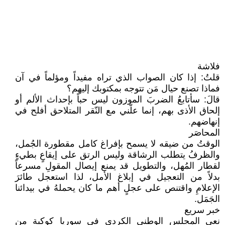
فلاشة
قلتُ: إذا كان الصواب الذي تراه مفيداً ومؤلماً في آن
فماذا تصنع حيال مَن تتوجه بمكتوبك إليهم؟
قالَ: سأتابعُ الضربَ الموزون ليس حباً بإحداث الألم أو
إلحاق الأذى بهم، إنما علّني مع النّقر المتلاحق أفلح في
إنهاضهم.
المحاصَر
الوقتُ من ضيقه لا يسمح بإفراغ كامل مقطورة الجُمل،
والظرفُ يتطلب الرشاقة وليس الرتق على إيقاعٍ بطيءٍ
لقطار المُهل، والتطويل قد يمنع إيصال المقولِ مسرعاً
بدلاً من التعجيل في إبلاغ الأمل، لذا استعجل طائرَ
الإعلامِ واقتنص على عجلٍ أهم ما كان يحملهُ في بيدائنا
الجَمَل.
خبر سريع
نعى المجلس الوطني الكردي في سوريا كوكبة من