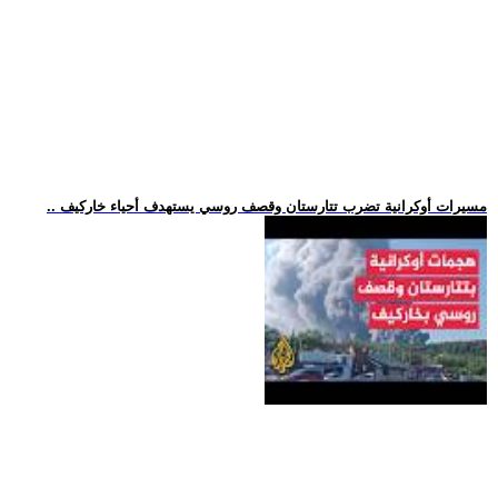
.. مسيرات أوكرانية تضرب تتارستان وقصف روسي يستهدف أحياء خاركيف