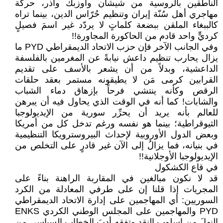
الناطقين بالروسية من شيشان وأوزبك وآذر، حركة
مهاجري أهل سُنّة إيران وتنظيم حُرّاس الدين، بينما تراه
كالببغاء الملقن ببضعة كلماتٍ لا يردّد غير اسمَ فصيلٍ
كرديٍّ واحد قادم من الحاكورة المجاورة!!
وفي الجانب الآخر فإن حزب الاتحاد الديمقراطي PYD ما
يزال يحارب تنظيم داعش نيابةً عن المغرمين بالفلسفة
الداعشية، وبدلاً من أن يشعر بالأسف على تقديم
القرابين كرمى مَن لا يطيقونه مستمر بعقد حلقات
الرقص وكأنه ينتشي فرحاً بإزهاق دماء الشباب
والشابات! كما أنه في الوقت الذي يحاول فيه أن يبرهن
للعالم بأنه يريد أن يحرِّر سورية من الإيديولوجبا
الثيوقراطية؛ بينما هو نفسه ورغم تدخل كل من أمريكا
وبعض الدول الأوروبية لإحداث البيروسترويكا التنظيمية
في بنيانه، فما يزالُ إلى الآن غير قادرٍ على التخلص من
الإيديولوجبا الأوجلانية!!
في قاع الكشكول
قد لا نكون مبالغين في المقاربة الراهنة بناءً على
المجريات إذا قلنا إن على طرفي المعادلة من الكرد
السوريين: أي المهاجمين على إدارة الاتحاد الديمقراطي
PYD والمهاجمين على المجلس الوطني الكردي ENKS
النهلَ من اسلوب النقدِ وتفقه أدبَ الخطابِ السياسي من