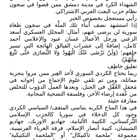
الشهداء الكرد في مدينة دمشق ممن قضوا في سجون
نظام حزب البعث العربي الاشتراكي.
رأيي مستعجل بخصوص الخبر
إذا استشهد نصف أبناء تلك الملَّة في سجون طغاة
سورية لن يرضى عنهم، أمثال: المحلل العسكري أسعد
الزعبي ورجل الأعمال غسان عبود والإعلامي أحمد
كامل، إضافةً إلى عشرات الفيالق الهائجة التي تسير
خلفهم؛ (وَلَنْ تَرْضَى عَنْكَ الْيَهُودُ وَلا النَّصَارَى حَتَّى تَتَّبِعَ
مِلَّتَهُمْ).
تعليق خاطِف
ربما يحتاج الكردي السوري لأخذ العِبر ممن مروا بتجربة
مماثلة، ومن ثم تلقي علومَ الإجماعِ من إخوانه في
مَحفلِ العُقَّلِ في الجبل، وبعدها العمل الدؤوب للتخلص
من عُقدة إرضاء الآخر، وفلسفة التضحية المجانية.
مفارقة حثيثة
في هذا المناخ الكريه يتناسى المثقف/ السياسي الكردي
وجود كل الدخلاء في سوريا كالحزب الإسلامي
التُّركستاني، الكتيبة الألبانية، جهاديو الأوزبك، جهاديو
الشيشان، كتيبة أنصار الإسلام، فرقة الغرباء الفرنسية،
مجموعة "ملحمة تاكتيكال" أو "الملحمة التكتيكية"