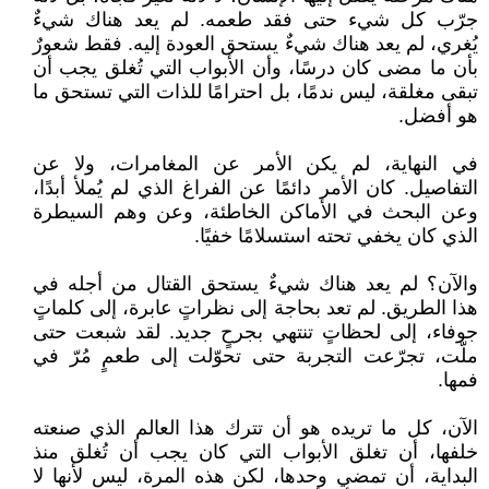
جرّب كل شيء حتى فقد طعمه. لم يعد هناك شيءٌ
يُغري، لم يعد هناك شيءٌ يستحق العودة إليه. فقط شعورٌ
بأن ما مضى كان درسًا، وأن الأبواب التي تُغلق يجب أن
تبقى مغلقة، ليس ندمًا، بل احترامًا للذات التي تستحق ما
هو أفضل.
في النهاية، لم يكن الأمر عن المغامرات، ولا عن
التفاصيل. كان الأمر دائمًا عن الفراغ الذي لم يُملأ أبدًا،
وعن البحث في الأماكن الخاطئة، وعن وهم السيطرة
الذي كان يخفي تحته استسلامًا خفيًا.
والآن؟ لم يعد هناك شيءٌ يستحق القتال من أجله في
هذا الطريق. لم تعد بحاجة إلى نظراتٍ عابرة، إلى كلماتٍ
جوفاء، إلى لحظاتٍ تنتهي بجرحٍ جديد. لقد شبعت حتى
ملّت، تجرّعت التجربة حتى تحوّلت إلى طعمٍ مُرّ في
فمها.
الآن، كل ما تريده هو أن تترك هذا العالم الذي صنعته
خلفها، أن تغلق الأبواب التي كان يجب أن تُغلق منذ
البداية، أن تمضي وحدها، لكن هذه المرة، ليس لأنها لا