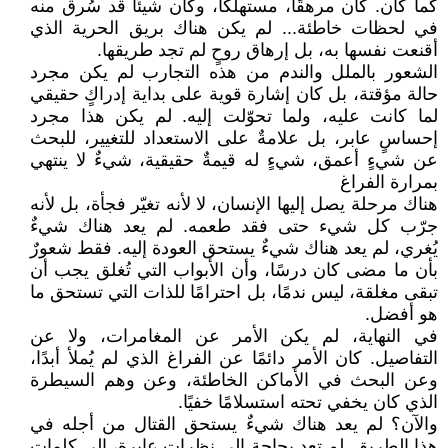
كما كان. كان مرهقًا، مستهلكًا، وكأن شيئًا قد سُرق منه
في لحظات خاطئة... لم يكن هناك بريق الحرية الذي
أقنعت نفسها به، بل إرهاق روحٍ لم تجد طريقها.
الشعور بالملل والندم من هذه التجارب لم يكن مجرد
حالة مؤقتة، بل كان إشارة قوية على بداية إدراكٍ حقيقي
لما كانت عليه، ولما تحوّلت إليه. لم يكن هذا مجرد
إحساسٍ عابر، بل علامةٌ على الاستعداد للتغيير، للبحث
عن شيءٍ أعمق، شيءٍ له قيمةٌ حقيقية، شيءٌ لا ينتهي
بمرارة الفراغ
هناك مرحلة يصل إليها الإنسان، لا لأنه تغيّر فجأة، بل لأنه
جرّب كل شيء حتى فقد طعمه. لم يعد هناك شيءٌ
يُغري، لم يعد هناك شيءٌ يستحق العودة إليه. فقط شعورٌ
بأن ما مضى كان درسًا، وأن الأبواب التي تُغلق يجب أن
تبقى مغلقة، ليس ندمًا، بل احترامًا للذات التي تستحق ما
هو أفضل.
في النهاية، لم يكن الأمر عن المغامرات، ولا عن
التفاصيل. كان الأمر دائمًا عن الفراغ الذي لم يُملأ أبدًا،
وعن البحث في الأماكن الخاطئة، وعن وهم السيطرة
الذي كان يخفي تحته استسلامًا خفيًا.
والآن؟ لم يعد هناك شيءٌ يستحق القتال من أجله في
هذا الطريق. لم تعد بحاجة إلى نظراتٍ عابرة، إلى كلماتٍ