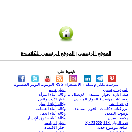
الموقع الرئيسي
الموقع الرئيسي للكاتب-ة
|
تابعونا على:
بنترست
تيلكرام
لينكدإن
الانستغرام
RSS
اليوتيوب
التويتر
الفيسبوك
الموقع الرئيسي
أخبار عامة
هيئة ادارة الحوار المتمدن - للإتصال بنا
وكالة أنباء المرأة
إحصائيات مؤسسة الحوار المتمدن
اخبار الأدب والفن
قواعد النشر
وكالة أنباء اليسار
ابرز كتاب / كاتبات الحوار المتمدن
وكالة أنباء العلمانية
يوتيوب التمدن
وكالة أنباء العمال
مكتبة التمدن
وكالة أنباء حقوق الإنسان
عدد الزوار: 3,429,228,113
اخبار الرياضة
اضافة موضوع جديد
اخبار الاقتصاد