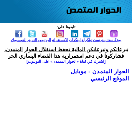
تابعونا على:
بودكاست
بنترست
تيلكرام
لينكدإن
الانستغرام
اليوتيوب
التويتر
الفيسبوك
تبرعاتكم وتبرعاتكن المالية تحفظ استقلال الحوار المتمدن،
فشاركونا في دعم استمرارية هذا الفضاء اليساري الحر
[اشترك في قناة ‫«الحوار المتمدن» على اليوتيوب]
الحوار المتمدن - موبايل
الموقع الرئيسي