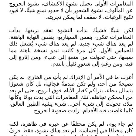
المغامرات الأولى تحمل نشوة الاكتشاف، نشوة الخروج
عن المألوف، نشوة الشعور بأن لا حدود تمنع شيئًا، لا قيود
تكبح الرغبات، لا سقف لما يمكن تجربته.
لكن شيئًا فشيئًا، بدأت النشوة تفقد بريقها. بدأت
المغامرات تتكرر، بنفس السيناريو، بنفس النهاية الباهتة.
لم يعد هناك شيء جديد، لم يعد هناك شيء يُشعل ذلك
الحماس الأول. كل مرة كانت تبدو نسخة باهتة مما
سبقها، حتى تحولت من متعةٍ إلى عبء، ومن إثارةٍ إلى
قيد، ومن رغبةٍ إلى شعورٍ ثقيل بالندم.
أغرب ما في الأمر أن الإدراك لم يأتِ من الخارج، لم يكن
نصيحةً من أحد، ولم تكن صدمةً فجائية، بل كان شعورًا
يتسلل ببطء، يتراكم كغبار الأيام فوق الروح، حتى لم يعد
من الممكن تجاهله. تلك المغامرات التي بدت يومًا وكأنها
ملاذ، تحولت إلى شيء آخر... شيء يشبه الطين العالق،
كلما غاصت فيه الأقدام، زادت صعوبة الخروج.
ثم جاء يوم، لم يكن مختلفًا عن غيره في ظاهره، لكنه
كان مختلفًا في إحساسه. لم تعد هناك نشوة، فقط قرفٌ