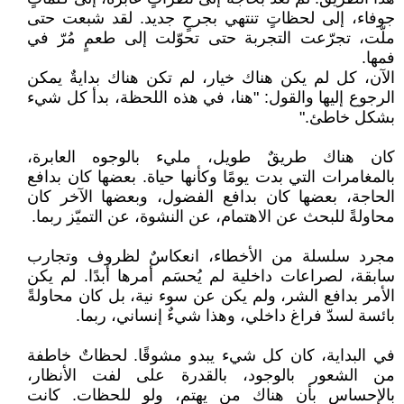
جوفاء، إلى لحظاتٍ تنتهي بجرحٍ جديد. لقد شبعت حتى
ملّت، تجرّعت التجربة حتى تحوّلت إلى طعمٍ مُرّ في
فمها.
الآن، كل لم يكن هناك خيار، لم تكن هناك بدايةٌ يمكن
الرجوع إليها والقول: "هنا، في هذه اللحظة، بدأ كل شيء
بشكل خاطئ."
كان هناك طريقٌ طويل، مليء بالوجوه العابرة،
بالمغامرات التي بدت يومًا وكأنها حياة. بعضها كان بدافع
الحاجة، بعضها كان بدافع الفضول، وبعضها الآخر كان
محاولةً للبحث عن الاهتمام، عن النشوة، عن التميّز ربما.
مجرد سلسلة من الأخطاء، انعكاسٌ لظروف وتجارب
سابقة، لصراعات داخلية لم يُحسَم أمرها أبدًا. لم يكن
الأمر بدافع الشر، ولم يكن عن سوء نية، بل كان محاولةً
بائسة لسدّ فراغ داخلي، وهذا شيءٌ إنساني، ربما.
في البداية، كان كل شيء يبدو مشوقًا. لحظاتٌ خاطفة
من الشعور بالوجود، بالقدرة على لفت الأنظار،
بالإحساس بأن هناك من يهتم، ولو للحظات. كانت