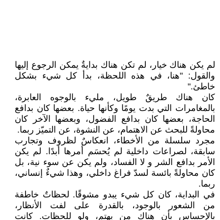
لم يكن هناك خيار، لم تكن هناك بدايةٌ يمكن الرجوع إليها
والقول: "هنا، في هذه اللحظة، بدأ كل شيء بشكل
خاطئ."
كان هناك طريقٌ طويل، مليء بالوجوه العابرة،
بالمغامرات التي بدت يومًا وكأنها حياة. بعضها كان بدافع
الحاجة، بعضها كان بدافع الفضول، وبعضها الآخر كان
محاولةً للبحث عن الاهتمام، عن النشوة، عن التميّز ربما.
مجرد سلسلة من الأخطاء، انعكاسٌ لظروف وتجارب
سابقة، لصراعات داخلية لم يُحسَم أمرها أبدًا. لم يكن
الأمر بدافع الشر و لا الفساد، ولم يكن عن سوء نية، بل
كان محاولةً بائسة لسدّ فراغ داخلي، وهذا شيءٌ إنساني،
ربما.
في البداية، كان كل شيء يبدو مشوقًا. لحظاتٌ خاطفة
من الشعور بالوجود، بالقدرة على لفت الأنظار،
بالإحساس بأن هناك من يهتم، ولو للحظات. كانت