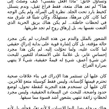
وتساؤلٌ خانق: "ماذا أفعل بنفسي؟ كيف وصلتُ إلى
هنا؟" لم تعد هناك متعة، فقط فراغ ثقيل، وندم يتسلل
كخيط بارد تحت الجلد. نظرة إلى المرآة، ولم يكن الوجه
كما كان. كان مرهقًا، مستهلكًا، وكأن شيئًا قد سُرق منه
في لحظات خاطئة... لم يكن هناك بريق الحرية الذي
أقنعت نفسها به، بل إرهاق روحٍ لم تجد طريقها.
الشعور بالملل والندم من هذه التجارب لم يكن مجرد
حالة مؤقتة، بل كان إشارة قوية على بداية إدراكٍ حقيقي
لما كانت عليه، ولما تحوّلت إليه. لم يكن هذا مجرد
إحساسٍ عابر، بل علامةٌ على الاستعداد للتغيير، للبحث
عن شيءٍ أعمق، شيءٍ له قيمةٌ حقيقية، شيءٌ لا ينتهي
بمرارة الفراغ.
كان عليها أن تستثمر هذا الإدراك في بناء علاقات صحية
تحترم قيمتها كإنسانة، وليس فقط كوسيلة متعةٍ للآخرين.
كان عليها أن تستخدم هذه التجربة كنقطة تحول، لوضع
حدود واضحة، للبحث عن السعادة الحقيقية، وليس مجرد
لحظاتٍ زائفة تنتهي بشعورٍ أشد قسوة مما سبقها.
هناك مرحلة يصل إليها الإنسان، لا لأنه تغيّر فجأة، بل لأنه