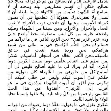
يندمل.عارعلى الدّم أن يصافح من لم يتركوا له مجالا لأيّ
تصالح. فكان أن أقسم بتضاريس البلد ومحنه أن لا
يسامح.أمّ الشّهيد تعلّمت من الاكتواء درسا بليغا، أن لا
تنسى ولا تغفر،تدرك بعفويّة أنّ عظمتها في أن تصون
كبرياء الأمومة، وعليها أن تلتحف ثوب الأفراح لا ثوب
الحداد والأحزان والأتراح. ومن سبقنا من الشّهداء وصيّته
واضحة عارية من كلّ لبس مصقولة بخط ّواضح جليّ
ودم عزيز غزير نقيّ= نحن الرّبح الباقي في ما تراكم من
خسائركم،نحن الغنْم الرّاسخ في ما تتالى من شنيع
هزائمكم، نحن وردة يتيمة أينعت في حدائق
مآسيكم،نحن النّغم الخالد في أشجان أماسيكم. شكرا
لمن صمّم على اغتيالي.علّمني -وما نسيت الدّرس دوما
أذكره- أنّه لم يترك لي ما عليه أصالح فليس لي أن
أسامح.كلّ من حاورني من الشّهداء كان يقول= من
حقّكم عليّ الموت فيكم وليس من حقّي عليكم أن
تبكوني يوم أقرّر أن أموت.الشّهداء يردّدون في ما هو
أقرب إلى التّرتيل= "أنقذونا من هذا الحبّ
القاسي"وارحمونا من كلّ رثاء بليد. ولا تلقوا باسمنا تحايا
الولاء وأناشيد التّأييد.
شكري يقول في ما يقول= تفقّدْ دوما رصيدك من الهزائم
والخيبات. ولا تغترّ ببريق الانتصارات.تذكّـرْ بين الحين