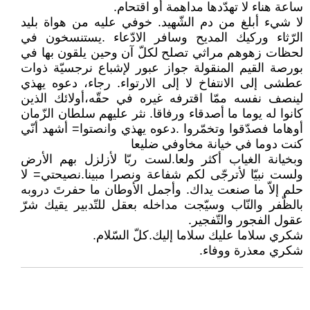
ساعة هناء لا تهدّدها مداهمة أو اقتحام.
لا شيء أبلغ من دم الشّهيد. خوفي عليه من هواة بليد
الرّثاء وركيك المديح وسافر الادّعاء .يستنسخون في
لحظات زهوهم مراثي تصلح لكلّ آن وحين يلقون بها في
بورصة القيم المنقولة جواز عبور لإشباع نرجسيّة ذوات
عطشى إلى الانتفاخ لا إلى الارتواء. رجاء، دعوه يهذي
لينصف نفسه ممّا اقترفه غيره في حقّه،أولائك الذين
كانوا له يوما ما أصدقاء ورفاقا. نثر عليهم سلطان الزّمان
أوهاما فصدّقوا وتخمّروا .دعوه يهذي وانصتوا= أشهد أنّي
كنت دوما في خيانة مخاوفي ضليعا
وبخيانة الغياب أكثر ولعا.لست ربّا لأزلزل بهم الأرض
ولست نبيّا لأترجّى لكم شفاعة ونصرا مبينا.نصيحتي= لا
حلم إلاّ ما صنعت يداك. وأجمل الأوطان ما حفرتَ دروبه
بالظّفر والنّاب وسيّجت مداخله بعقل للتّدبير يقيك شرّ
عقول الفجور والتّفجير.
شكري سلاما عليك سلاما إليك.كلّ السّلام.
شكري معذرة ووفاء.