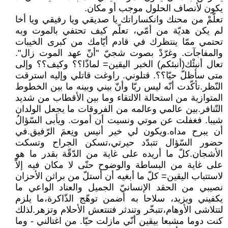
يكون لأنصاف الحلول موجب أو مكان.
تعلّمْ من محنك وانكساراتك يا صديقي ويا رفيقي ويا أخا
لم يكن هديّة من أمّي، تعلّم كيف تحتفي بالموت وبه
تحتمي ممّا ينتظرك في قادم أيّامك من كبرى الخيبات
والمفاجآت. وغرّدْ بصوت شجيّ "أنّ عهد الموت زال".
تعال أنبئْك(أنبئكم) الخبر اليقين= لماذّا؟؟ وكيف؟؟ وإلى
متى سأظلّ حيّا؟؟. قتلوني. راوغت قاتلي وإليه استرقت
النّظر.تأكّدت أنّه ليس ربّا وأنّ بيني وبينه ما بين الخطوط
المتوازية من استحالة الالتقاء وما بين الأقطاب من شديد
التّنافر.بين عالمي وعالمه من الفروقات ما يجعل الولدان
شيبا. فغفلت عن موتي ونسيت أن أموت. ويأبى السّؤالُ
أن يبرح مداه.ويكون لي خير أنيس ونِعمَ الرّفيق.في
حضور السّؤال تتبدّد حيرتي،تسكن الجراح وتسكت
الأشجان.كلّ ما أريده على غاية من الدّقّة بقدر ما هو
على غاية من البساطة والوضوح حتّى لا مكان فيه إلاّ
لاستتباب اليقين= كلّ ما أبغيه أن أستلّ من براثن الأحزان
نصيبي من الحقد الإنسانيّ الجميل والعناد الواعي ما
يكفيني ويزيد، سلاحا به أضمن توهّج الذّاكرة،ما يلزم
لتتلاشى الأوهام،تتبخّر وتندثر فتنتعش الأحلام وتزهر.لذلك
كنت دوما مشبعا بيقين أنّي مازلت حيّا. من اغتالني - وما