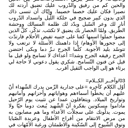
والحين كم من رفيق والدّروب عليك تضيق أردته لك
نصيرا فكان عليك خصما خصيما. وإيّاك أن تنسى ذاك
الذي بدون كبير ضجيج في حلكة اللّيل وانسداد الدّروب
أنار لك وعر السّبل وبدّد لك ظلمة المسالك ووحشة
الطّريق. ولمّا الحصار بك يضيق لا تكتئب. تذكّر، كلّ الذين
مضوا حملوا اسمها كفنا على جنبيه تفيض الأحلام فارتدّت
إلى جحورها الأوهام/ إذا داهمتك الأسئلة لا ترتعب ولا
تتوسّد بليد الأجوبة. كلّما الجرح نـزّ دما وبكى احتضن
الجرح رفيقه الجرح وشدا= أعداءك لا تسامح ولو قيل ما
قيل عن فنون التّسامح. شكري يقول دعوني لا حاجة لي
برثاء هو إلى الواجب الثقيل أقرب.
03/وآخــر الكــلام=
أوّل الكلام كآخره =على جدارية الزّمن يدرك الشّهداء أنّ
عليهم أن يخطّوا أسماءهم وهواياتهم وأحزانهم وأمانيهم
وتواريخ الميلاد. ويتغافلون عمدا عن تثبيت يوم الرّحيل
ماداموا مسكونين بفكرة أنّ الشّهيد يُبعث دوما حيّا ولا
يموت. يدلّونك على سجلاّت الأعداء وما هم مصابون به
من مرض الانتقام من أفراح الأطفال وعربدة الصّبايا
وتوق الشّيوخ إلى السّكينة والاطمئنان ورغبة الأمّهات في