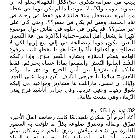
يجب من صرامة:شكري حيّ،ككلّ الشّهداء،يحلو له أن
يتماوت دوما، ولكنّه لا يموت أبدا.لم يكن يوما في عجلة
من أمره ليستعجل ميتة طائشة.هو فقط في رحلة في
ثنايا المدينة. ومتى لم يكن في سفر؟؟. ومتى كان على
غير سفر؟؟. قد يكون في خلوة في نقاش حول موضوع
كثيرا ما يشغل أهل النّظر=حماية الذّاكرة من آفة النّسيان
اللّعين لتكون دوما متصالحة قي إلفِ مع إرثها لكي لا
تتصالح مع أعدائها. تأمّلوا جيّدا.هو ذا بخطوِ ثابت مرفوع
الهامة يتقدّم الجنازة وبشارة النّصر يلوّح. وإذا ركبكم
الشّكّ اسألوا النّعش واسمعوا بماذا عساه يخبركم. فقط
عليكم أن تفرّقوا بين أنين الجرح وصدى ما يردّده
النّعش= سلاما يا جرحي النّازف. كن دوما على العهد.
وإيّاك أن تنسى. مازاللت لنا مشاوير ومواعيد .بي إليكم
شوق رهيب وحنين غريب. وفي جرابي أناشيد فرح يفنى
الزّمان وهي ليست بفانية.
02/ توهّــج الذّاكــرة
أكاد أجزم أنّ شكري بلعيد،لمّا كانت رصاصة الغلّ الأخيرة
تمزّق أوصاله وتخترق ضلوعه بكلّ ما تلوّثت به العصور
الغابرة من شحنة توحّش بربريّ لتلجم صوته،كان يمنّي
النّفس بأن يلقي بابتسامة ثكلى حزينة نظرة الوداع