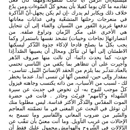
ميشليه)أنّ الزّمن أيّا كانت سطوته،ومهما كان فعل
تقادمه ما كان يوما كفيلا بأن يمحو كلّ السّوءات.ومن يدّع
خلاف ذلك ويكابر لم يدرك -إن لم يكن يجهل-أنّ الذّاكرة
في منعرجات رحلتها المتشعّبة وفي عذابات معاناتها
تدفعها غريزة النّفور من النّسيان والفناء إلى أن تتحايل
هي الأخرى على مكر الزّمان وتراوغ صلفه. من
انتصاراتها( نجاحات وخيبات) تشحذ نفسها باستمرار وكما
يجب بكلّ ما يصلح قادحا لإذكاء جذوة التّذّكر ليسكنها
الاطمئنان إلى أنها لن تتآكل ومحال أن يصيبها الصّدأ.إذا
حدث- كما يحدث دائما- أن نالت منها صروف الدّهر
وأُجبِرت على أن تتظاهر بما يكفي من التّناسي تحتمي
بالعناد.تتدثّـر بما يلزم من الحقد الإنسانيّ النّبيل. تتناسى -
بمقدار وإلى حين- لتضمن أنّها لن تنسى أبدا. عندما يخطر
لك - لسبب من الأسباب، من ذاته يكتسب وجاهته فيزول
كلّ موجب للبوح به- أن تخوض في حديث عن سيرة
الشّهداء و"أيّامهم" فتريّث وحاذر . فأنت في حضرة
الموت المقدّس والتّذكّر الأكثر قداسة. ليس مطلوبا منك
أن توغل في البحث عن المغنى في ما تضمّنته المعاجم
والسّير من ضروب المعاني والتّفاسير وما تسمح به
الإحالات من غريب التآويل. وما أنت معنيّ بأن تنقّب عن
الدّلالات في الشّروح والهوامش.محمول عليك فقط أن