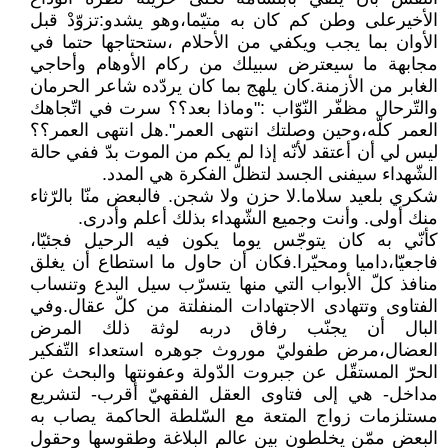
الأخيرعلى وطن كم كان به متيّما،وهو يشدو:تزوّدْ قبل
الأوان بما يجب ويكفي من الأحلام ،ستحتاجها حتما في
مجابهة ما سيعترض سبيلك من ركام الأوهام وأحاجي
الغابر من الأزمنة.كان يلهج بما كان يردّده شاعر الحرمان
والتّرحال مظفّر النّوّاب :"وماذا بعد؟؟ سرت في اتّجاهك
العمر كلّه،وحين وصلتك انتهى العمر".هل انتهى العمر؟؟
ليس لي أن أعتقد لأنّه إذا لم يكم من الموت بدّ ففي حالة
الشّهداء سيفنى الجسد لتظلّ الفكرة هي المدد.
شكري بلعيد سلاما.لا حزن ولا شجن. فالبعض منّا بالرّثاء
منك أولى. وأنت وجميع الشّهداء بذلك أعلم وأدرى.
كأنّي به كان يتوجّس يوما يكون فيه الرحيل فجئيّا،
فاجعيّا،داميا ومحيّرا.فكان أن حاول ما استطاع أن يغلق
منافذ كلّ الأبواب التي منها يتسرّب سيل البدع وتنساب
الفتاوى وتتهادى الاجتهادات المنفلتة من كلّ عقال.وفي
البال أن يجنّب رفاق دربه لوثة ذلك المرض
العضال،مرض طفوليّ موروث جوهره استعداء التّفكير
الحرّ المستقّل عن جبروت الدّولة وعفونتها والبحث عن
مداخل- هي إلى فتاوى العقل الفقهيّ أقرب- لتشريع
مستلزمات زواج المتعة مع السّلطة الحاكمة يصاب به
البعض ممّن يخلطون بين عالم البلاغة وطقوسها وحقول