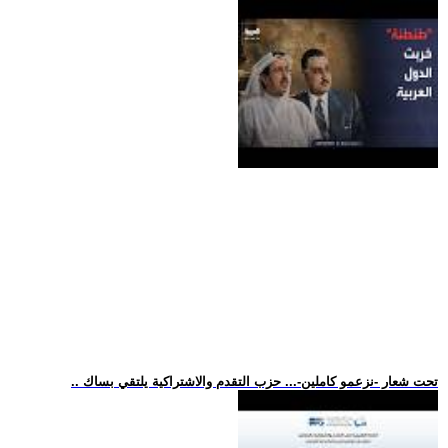
.. تحت شعار -نزعمو كاملين-... حزب التقدم والاشتراكية يلتقي بساك