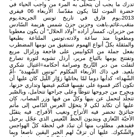
تدرك ما يجب أن يتحلّى به المرء من واجب الحياء في
حضرة الموت لمّا يكون مقدّسا. الأربعاء 06 فيفري
2013،يوم فارق في تاريخ تونس الجريحة.يوم
متعَب،غائم،باهت وحزين حزنَ شمس هزيمة السّادس
من حزيران، كمسار أراده "أولاد الحلال" أن يكون معطوبا
ومطعونا منذ ساعة ولادته،تونس الملتاعة بطبعها
والمثقلة بكلّ أنواع الهموم تستفيق من نومها المضطرب
بفعل جملة من الكوابيس على فاجعة وزلزال مريع
وتفتتح يومها بالتياع مرير، أرذل تشويه لثورة تصارع
لتفلت من دبر التّاريخ وصرامة أحكامه=اغتيال شكري
بلعيد. في ذاك الأربعاء المكلوم "تونس الشّهيدة" -أمّ
الشّهداء- كدأبها دوما لمّا يخاتلها زوّار اللّيل كان عليها أن
تكون أكثر قسوة على نفسها فتكتم غيضها وتداري حزنها،
وبجرح من جروحها تتوظّأ وعلى جراحها تتحامل، وبالصّبر
تتجلّد لتحمل عن بنيها وكلّ من فيها وزر المصاب. كان
عليها أن تكابد لكي لا يتحوّل العرس الدّامي إلى مأتم
جنائزيّ تحضر فيه الأتراح وتغيب الأفراح. فيه يتقبّل
الأحبّة التّعازي ويندبون الحظّ التّعيس الذي عجّل برحيل
فقيدهم. مطلوب منها أن تبدّد في لحظة كلّ الهواجس
والشّكوك. عليها أن تزفّ لهم الخبر اليقين ناصعا وبما