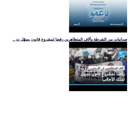
.. صدامات بين الشرطة وآلاف المتظاهرين رفضا لمشروع قانون يسهّل ت