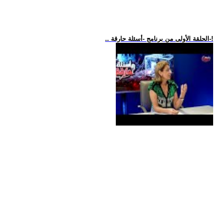
.. الحلقة الأولى من برنامج -أسئلة حارقة-!