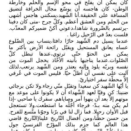
كان يمكن أن يفلح في محو الإسم والحلم وخارطة
الوطن- كان هاجسه أن يوسّع مجال الخرافة لتضيق
المسافة على الحقيقة.أنا الشّهيد،يسكنني هاجس أشهى
من الحلم ومن العشق أعظم. وكلّ جرح -متى كان دفينا
-يرتسم بالضّرورة شاهدا،دعوني أكنْ ضميركم المعذّب.
فلست بعدُ في الرّحيل راغبا .
عندما يسيل دم الشّهيد حارّا دافئا،ينساب بين الضّلوع
عساه يعانق المستحيل ويقبّل رائحة الأرض بأكثر ما
يمكن من الحنوّ حتّى ترتوي،عندها تبطل كلّ
الصّلوات.عندما يناجيها بأنينه الأخّاذ يخجل الموت من
نفسه وبربّه يلوذ وإليه يعتذر ومن الشّهيد يرتعب.لذلك
آليت على نفسي أن أظلّ حيّا. فليس الموت في عُرفي
إلاّ محطّة سفر اختياريّ.
يا أيّها الشّهيد كن سعيدا وتقبّل منّي رجاء.ولا تكن برجائي
ضنينا: كن وفيّا لعهد الشّهداء أن لا يكونوا على موعد مع
موتهم إلاّ بعد أن ينهوا أمر وصاياهم. سفرك يا صاحبي -إذا
لم يكن منه بـدّ- فرجاء أجّلْه ما استطعت.ولا تستعجل
قبل الأوان رحيلا. فما زال لنا في برّنا وجوّنا متّسع للفرح.
من حسن حظّنا،ومن أفضال التّاريخ علينا(التّاريخ قاضي
هذا العالم كما جزم بذلك المؤرّخ الفرنسيّ جول