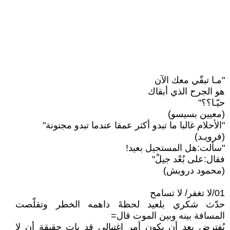
"مـا تبقّي معك الآن
هو الجرح الذي أبقاك
حيّـا؟؟"
(معيين بسيسو)
"الأحلام غالبا ما تبدو أكثر عمقا عندما تبدو مجنونة"
(فرويـد)
"سألت:هل المستحيل بعيد!
فقال:على بُعْد جيلْ"
(محمود درويش)
01/لا تغفر/ لا تسامح
حدّث شكري بلعيد لحظةَ داهمه الخطر وتقلّصت
المسافة بينه وبين الموت قال=
يُفترض بعد أن يكون أمر اغتيالي قد بات حقيقة أن لا