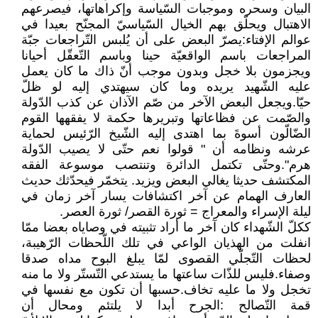
البيان وسحره وموجبات السّياسة وإكراهاتها، فيصرعهم
الاهتبال ويحلّق بهم الخيال السّياسيّ المجنّح بعيدا في
عوالم الإفتاء:يصرّ البعض على أن يُلبس التّراجعات جبّة
المراجعات باسم الواقعيّة حينا وباسم التّعقّل أحيانا
ويجزمون بلا خجل وبدون موجب أنّ ذاك ما كان يعمل
عليه الشّهيد يريده وما كان سيهتدي إليه لو ظلّ
حيّا.ويجعل البعض الآخر من صّم الآذان عن كذب الدّولة
والصّمت عن فظاعاتها وتبريرها حكمة لا يفقهها القوم
الضّالّون أسوةَ بما اهتدى إليه الشّيخ الرّئيس لحماية
عرشه ونظامه أن " قولوا نعم حتّى لا يصيب الدّولة
هرم".وحتّى تكتمل الدائرة وتنتصب موسوعة الفقه
المكتشف حديثا يغالي البعض ويزيد. يتخمّر فيحدّثك حديث
العارف الهمام عن آخر اكتشافات يسار آخر زمان في
ليلة الإسراء والمعراج = ثورة القصر/ ثورة العصر.
ككلّ الشّهداء كان آخر ما أراد تثبيته في وصاياه بعضا ممّا
انفلت من الهذيان الواعي في تلك اللّحظات الرّهيبة،
لحظات التّجلّي القصوى لمّا يبلغ البوح مداه صدقا
وصفاء.فليس للذّات ساعتها ما يستدعي التّستّر ولا ما منه
تخجل ولا ما عليه تخاف.حسبها أن تكون مع نفسها في
قمة التّصالح :الجرح أبدا لا يلتئم ومحال أن