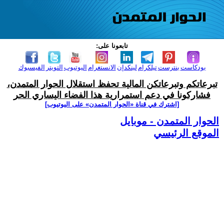
تابعونا على:
بودكاست
بنترست
تيلكرام
لينكدإن
الانستغرام
اليوتيوب
التويتر
الفيسبوك
تبرعاتكم وتبرعاتكن المالية تحفظ استقلال الحوار المتمدن،
فشاركونا في دعم استمرارية هذا الفضاء اليساري الحر
[اشترك في قناة ‫«الحوار المتمدن» على اليوتيوب]
الحوار المتمدن - موبايل
الموقع الرئيسي