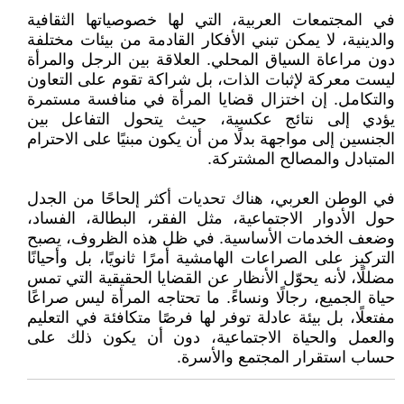
في المجتمعات العربية، التي لها خصوصياتها الثقافية
والدينية، لا يمكن تبني الأفكار القادمة من بيئات مختلفة
دون مراعاة السياق المحلي. العلاقة بين الرجل والمرأة
ليست معركة لإثبات الذات، بل شراكة تقوم على التعاون
والتكامل. إن اختزال قضايا المرأة في منافسة مستمرة
يؤدي إلى نتائج عكسية، حيث يتحول التفاعل بين
الجنسين إلى مواجهة بدلًا من أن يكون مبنيًا على الاحترام
المتبادل والمصالح المشتركة.
في الوطن العربي، هناك تحديات أكثر إلحاحًا من الجدل
حول الأدوار الاجتماعية، مثل الفقر، البطالة، الفساد،
وضعف الخدمات الأساسية. في ظل هذه الظروف، يصبح
التركيز على الصراعات الهامشية أمرًا ثانويًا، بل وأحيانًا
مضللًا، لأنه يحوّل الأنظار عن القضايا الحقيقية التي تمس
حياة الجميع، رجالًا ونساءً. ما تحتاجه المرأة ليس صراعًا
مفتعلًا، بل بيئة عادلة توفر لها فرصًا متكافئة في التعليم
والعمل والحياة الاجتماعية، دون أن يكون ذلك على
حساب استقرار المجتمع والأسرة.