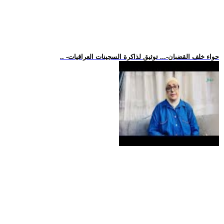
.. -حواء خلف القضبان-... توثيق لذاكرة السجينات العراقيات