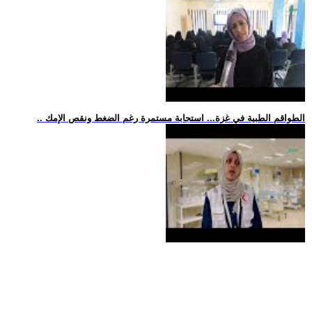
.. الطواقم الطبية في غزة... استجابة مستمرة رغم الضغط ونقص الإمك