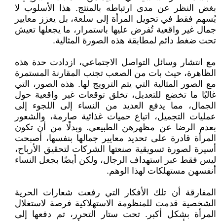
بغض النظر عن مدى ارتباطه بالمنتج. هذا الأسلوب لا
يُسهم فقط في تحويل المرأة إلى سلعة، بل يعزز معايير
جمال غير واقعية تُفرض عليها باستمرار، ما يجعلها تعيش
تحت ضغط دائم لمطابقة هذه الصورة المثالية.
مع انتشار وسائل التواصل الاجتماعي، ازدادت حدة هذه
الظاهرة، حيث بات من الصعب تجنب المقارنة المستمرة
مع الصور المثالية التي يتم الترويج لها. هذه الصور، التي
غالبًا ما تخضع للتعديل، تخلق توقعات غير واقعية حول
الجمال، مما يدفع العديد من النساء إلى اللجوء إلى
عمليات التجميل، اتباع حميات غذائية صارمة، والشعور
بعدم الرضا عن مظهرهن الطبيعي. وبدلًا من أن تكون
المرأة قادرة على تحديد معايير جمالها بنفسها، أصبحت
أسيرة لصورة تسويقية صنعتها الشركات لتحقيق الأرباح،
ليس فقط عبر استهداف الرجال، ولكن أيضًا بجعل النساء
أنفسهن مستهلكات لهذا الوهم.
المفارقة أن تلك الأفكار التي رفعت شعارات الحرية
الشخصية قدمت للمنظومة الاستهلاكية فرصة لاستغلال
المرأة بشكل أكبر. تحت ستار التحرر، تم دفعها إلى