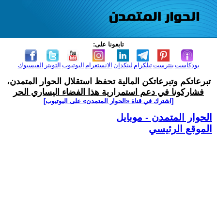
تابعونا على:
بودكاست
بنترست
تيلكرام
لينكدإن
الانستغرام
اليوتيوب
التويتر
الفيسبوك
تبرعاتكم وتبرعاتكن المالية تحفظ استقلال الحوار المتمدن،
فشاركونا في دعم استمرارية هذا الفضاء اليساري الحر
[اشترك في قناة ‫«الحوار المتمدن» على اليوتيوب]
الحوار المتمدن - موبايل
الموقع الرئيسي