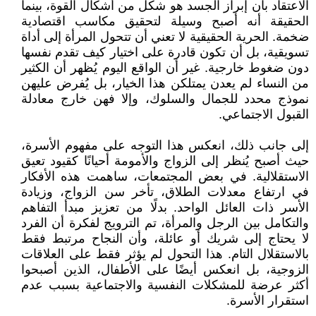
الاعتقاد بأن إبراز الجسد هو شكل من أشكال القوة، بينما
الحقيقة أنه أصبح وسيلة لتحقيق مكاسب اقتصادية
ضخمة. الحرية الحقيقية لا تعني أن تتحول المرأة إلى أداة
تسويقية، بل أن تكون قادرة على اختيار كيف تقدم نفسها
دون ضغوط خارجية. غير أن الواقع اليوم يُظهر أن الكثير
من النساء لم يعدن يمتلكن هذا الخيار، بل يُفرض عليهن
نموذج محدد للجمال والسلوك، وإلا فهن خارج معادلة
القبول الاجتماعي.
إلى جانب ذلك، انعكس هذا التوجه على مفهوم الأسرة،
حيث أصبح يُنظر إلى الزواج والأمومة أحيانًا كقيود تعيق
الاستقلالية. في بعض المجتمعات، ساهمت هذه الأفكار
في ارتفاع معدلات الطلاق، تأخر سن الزواج، وزيادة
الأسر ذات العائل الواحد. بدلًا من تعزيز مبدأ التفاهم
والتكامل بين الرجل والمرأة، تم الترويج لفكرة أن الفرد
لا يحتاج إلى شريك أو عائلة، وأن النجاح مرتبط فقط
بالاستقلال التام. هذا التحول لم يؤثر فقط على العلاقات
الزوجية، بل انعكس أيضًا على الأطفال، الذين أصبحوا
أكثر عرضة للمشكلات النفسية والاجتماعية بسبب عدم
استقرار الأسرة.