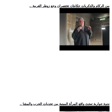
.. بين الركام والذكريات حكايتان تختصران وجع زوطر الغربية
.. ندوة حوارية تبحث واقع المرأة اليمنية بين تحديات الحرب والمشا