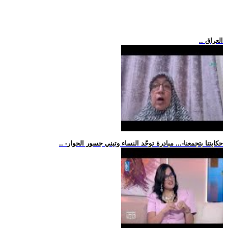
.. العراق
.. -حكايتنا بتجمعنا-... مبادرة توحّد النساء وتبني جسور الحوار