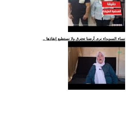
.. نساء السويداء نرى أرضنا تحترق ولا نستطيع إنقاذها