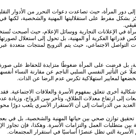
 دور المرأة، حيث تصاعدت دعوات التحرر من الأدوار التقليدية
 بشكل مفرط على استقلاليتها المهنية والشخصية، لكنها في ا
قيقي.
رأة في الإعلانات التجارية ووسائل الإعلام، حيث أصبحت تُستخدم 
كس قدراتها الفكرية أو المهنية، بل تحول إلى استغلال لصورته
نصات التواصل الاجتماعي، حيث يتم الترويج لمنتجات متعددة ع
ة، بل فرضت على المرأة ضغوطًا متزايدة للحفاظ على صورة م
ًا عن التأثير النفسي السلبي الناجم عن مقارنة النساء أنفسهن
د يخضعها لمعايير استهلاكية تكرس عدم الرضا عن الذات.
 إشكالية أخرى تتعلق بمفهوم الأسرة والعلاقات الاجتماعية. 
عات إلى ارتفاع معدلات الطلاق، وتأخر سن الزواج، وزيادة عدد
ديد من الدراسات إلى أن الاستقرار الأسري يلعب دورًا محوريًا
ا إلى تحقيق توازن صحي بين حياتها المهنية والشخصية، بل في 
ين متطلبات العمل والتزامات الأسرة. وهكذا، فإن تجاوز الإطا
 الأسرية التي تظل عنصرًا أساسيًا في استقرار المجتمعات.