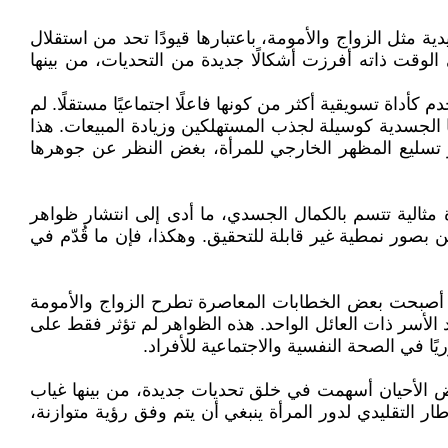
 مثل الزواج والأمومة، باعتبارها قيودًا تحد من استقلال
لوقت ذاته أفرزت أشكالًا جديدة من التحديات، من بينها
كأداة تسويقية أكثر من كونها فاعلًا اجتماعيًا مستقلًا. لم
ا الجسدية كوسيلة لجذب المستهلكين وزيادة المبيعات. هذا
بر تسليع المظهر الخارجي للمرأة، بغض النظر عن جوهرها
ثالية تتسم بالكمال الجسدي، ما أدى إلى انتشار ظواهر
 بصور نمطية غير قابلة للتحقيق. وهكذا، فإن ما قُدّم في
فقد أصبحت بعض الخطابات المعاصرة تطرح الزواج والأمومة
 الأسر ذات العائل الواحد. هذه الظواهر لم تؤثر فقط على
 في الصحة النفسية والاجتماعية للأفراد.
بعض الأحيان أسهمت في خلق تحديات جديدة، من بينها غياب
ر التقليدي لدور المرأة ينبغي أن يتم وفق رؤية متوازنة،