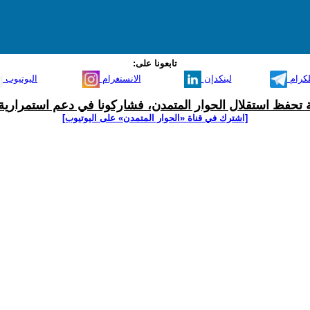
تابعونا على:
لكرام
لينكدإن
الانستغرام
اليوتيوب
ية تحفظ استقلال الحوار المتمدن، فشاركونا في دعم استمرارية 
[اشترك في قناة ‫«الحوار المتمدن» على اليوتيوب]