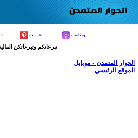
بودكاست
بنترست
تي
تبرعاتكم وتبرعاتكن المال
الحوار المتمدن - موبايل
الموقع الرئيسي