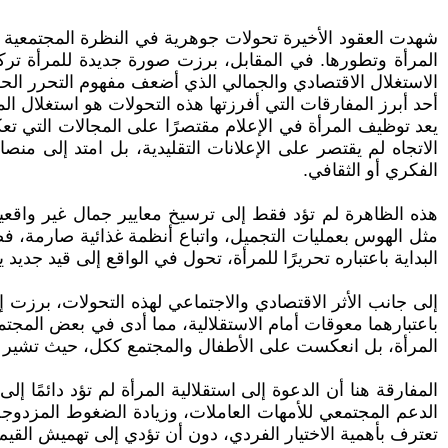
شهدت العقود الأخيرة تحولات جوهرية في النظرة المجتمعية إلى
المرأة وتطورها. في المقابل، برزت صورة جديدة للمرأة تركز
الاستغلال الاقتصادي والجمالي الذي أضعف مفهوم التحرر الح
أحد أبرز المفارقات التي أفرزتها هذه التحولات هو استغلال الم
يعد توظيف المرأة في الإعلام مقتصرًا على المجالات التي تع
الاتجاه لم يقتصر على الإعلانات التقليدية، بل امتد إلى م
الفكري أو الثقافي.
هذه الظاهرة لم تؤد فقط إلى ترسيخ معايير جمال غير واقعي
مثل الهوس بعمليات التجميل، واتباع أنظمة غذائية صارمة، فضل
البداية باعتباره تحريرًا للمرأة، تحول في الواقع إلى قيد جدي
إلى جانب الأثر الاقتصادي والاجتماعي لهذه التحولات، برزت
باعتبارهما معوقات أمام الاستقلالية، مما أدى في بعض المجتم
المرأة، بل انعكست على الأطفال والمجتمع ككل، حيث تشير الع
المفارقة هنا أن الدعوة إلى استقلالية المرأة لم تؤد دائمً
الدعم المجتمعي للأمهات العاملات، وزيادة الضغوط المزدوجة ب
تعترف بأهمية الاختيار الفردي، دون أن تؤدي إلى تهميش القيم