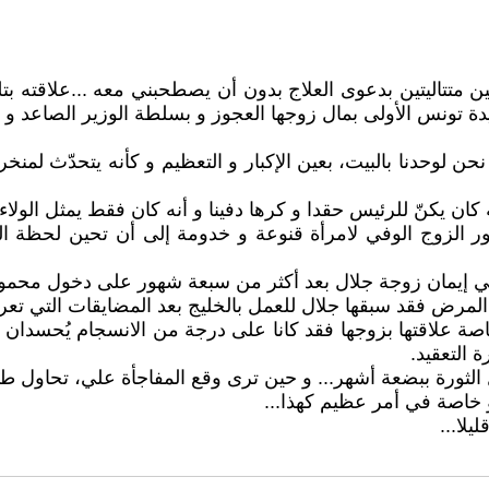
تين متتاليتين بدعوى العلاج بدون أن يصطحبني معه ...علاقته 
سيدة تونس الأولى بمال زوجها العجوز و بسلطة الوزير الصاعد 
حن لوحدنا بالبيت، بعين الإكبار و التعظيم و كأنه يتحدّث لمن
كان يكنّ للرئيس حقدا و كرها دفينا و أنه كان فقط يمثل الولاء
الزوج الوفي لامرأة قنوعة و خدومة إلى أن تحين لحظة الت
رني إيمان زوجة جلال بعد أكثر من سبعة شهور على دخول محم
لمرض فقد سبقها جلال للعمل بالخليج بعد المضايقات التي تع
صة علاقتها بزوجها فقد كانا على درجة من الانسجام يُحسدان علي
 التعقيد.
الثورة ببضعة أشهر... و حين ترى وقع المفاجأة علي، تحاول طم
خاصة في أمر عظيم كهذا...
لا...