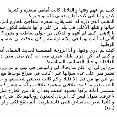
كيف لم أفهم وقتها و الدلائل كانت أمامي مبعثرة و كثيرة!
كيف و أنا التي كنت أظن نفسي ذكية و خبيرة!
المقلب الذي دبّره له الصديقان...سفره المفاجئ للخارج لمرّ
حياتها و مَثلها الأعلى هي ليلى بن علي و أنها تخطط لتكون 
يا إلاهي...كيف لم أفهم و الدلائل من حولي ساطعة و مثيرة؟!
ألأني لم أشك يوما في ولائه لرئيسه و كان يتحدّث لي عنه، و ن
الوطنية.
كيف لم أدري وقتها، و أنا الزوجة المطمئنة لحديث الشفاه، أنه 
و كيف لم أكن أدري طيلة عمري معه أنه كان يمثل معي دور 
العلاقات و حبك الدسائس السياسية!
من أين لي أن اعلم بما يحاك لي و لتونس في بيتي لو لم تز
تعتذر مني على عدم سؤالها عني: كانت في صراع لوحدها مع ا
لم ألتق بها من قبل إلا قليلا و كم كانت تعجبني شخصيتها و خا
اللعب بقدر ما كانت علاقتي بمحمود علاقة مركّبَة متعِبة و كثيرة
تسلمني أمانة تركها محمود عندهم بعد أن عاد من الخارج قبل 
-أعرف...تقول: ليس كل الرجال يُحدثون زوجاتهم بكل شيء و 
و كأنما شعرت بانقباض قلبي فاستطردت: ألم يلمّح لكي و لو قلي
(يتبع)