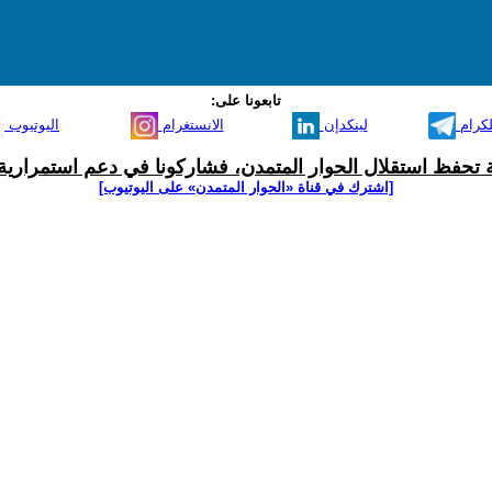
تابعونا على:
لكرام
لينكدإن
الانستغرام
اليوتيوب
ية تحفظ استقلال الحوار المتمدن، فشاركونا في دعم استمرارية 
[اشترك في قناة ‫«الحوار المتمدن» على اليوتيوب]