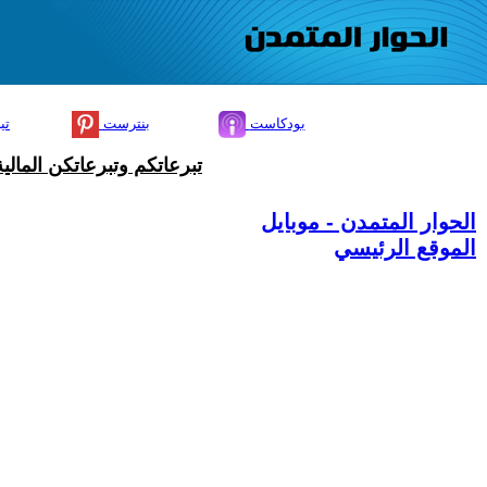
بودكاست
بنترست
تي
تبرعاتكم وتبرعاتكن المال
الحوار المتمدن - موبايل
الموقع الرئيسي