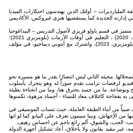
لمليارديرات – أولئك الذين يهندسون احتكارات الميديا
في إدارته الجديدة كما يستقصيها هنري غيروكس، الأكاديمي
متميز في قسم باولو فريري لأصول التدريس – البيداغوجيا
النقدية. أحدث كتبه: إرهاب المجهول (مراجعة لوس أنجلوس للكتب، 2019)، البيداغوجيا النقدية، الطبعة الثانية (بلومزبري، 2020) ، التعليم في أوقات الأزمات (بلومزبري 2021)؛
بيداغوجيا المقاومة: ضد الجهل المصطنع (بلومزبري 2022) والتمردات: التعليم في عصر النشاط السياسي للثورة المضادة(بلومزبري، 2023)، واشترك مع أنتوني ديماجيو، في مؤلف
الها. مجيئه الثاني ليس انتصارًا بقدر ما هو مسيرة نحو
يديو لرقصات ترامب تقدم صوراً له وهو يتحرك بأسلوب
 وبوضاعة. ما من جسد يحترق هنا، وما من انحناءة بطيئة
تفى به بفجاجة كائتلاف معاد للنساء - أجساد مزهوة، تكسوها
ت صبياِّ من أبناء الطبقة العاملة، حيث تنساب الموسيقى في
ا من الإجهاش، ونينا سيمون تعزف على البيانو كما لو انها
لغضب- الحب، والشوق، ألم رائع ناجم عن احساس رهيف.
ة. نظامه، غير مقيد بقانون ولا بأخلاق، أعاد تشكيل أجهزة الدولة