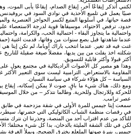
الاستعراضات العسكرية.
لكنني أتذكر إيقاعًا آخر، إيقاع الصدام، إيقاعًا يأبى الم
صبيًا يعمل في تلميع الأحذية في نوادي السود في بروفيدنس،
قصة حياتها، في أسلوبها المتبع لكسر الحواجز العنصرية والم
حدود، ترفض الاحتواء، موسيقاها قوية لدرجة الاستعصاء ع
واحتمالية ما يتجاوز البقاء - احتمالية الحب، والكرامة، واح
عندما شاهدتها قبل بصع سنوات من وفاتها، قدمت اغنية (حمقى 
غنت فيه قد تغير. عندما انتخب باراك أوباما، لم تكن إيتا هي 
شكلته اخذ يفلت من بين يديها، مفضلاً صيغة صقيلة للتاريخ
أكثر قبولا وأكثر قابلية للتسويق.
وهذا هو مصير كل الأصوات الراديكالية في مجتمع يعول على ال
المقاومة بالاستعراض. الترامبية ليست سوى التعبير الأكثر 
السياسة – كل هؤلاء شركاء في سياسة النسيان.
ومع ذلك، هناك شيء ما باقٍ. صوت لا يمكن إسكاته، إيقاع 
للحركة وللارتجال وللحرية. وطالما نتذكر – من خلال الموسيق
عصر ترامب.
سمعت إيتا جيمس للمرة الأولى في شقة مزدحمة في طابق سفل
في رقصات منظمة الشباب الكاثوليكي التي حضرتها، سيطرت موس
للتأكد من عدم اقتراب أحد من المنصة، وحذرننا ان نترك متسعا 
لكن في تلك الشقة المليئة بالدخان، بدا كل شيء مختلفا؛ ال
جيمس، بنبرة صوتها الملعلع يخترق الضجيج، ويملأ الغرفة بش