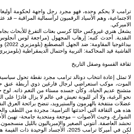
ترامب لا يحكم وحده، فهو مجرد رجل واجهة لحكومة أوليغارش
الاجتماعية، وهم الأسياد الرقميون لرأسمالية المراقبة – قد 
الاميركي.
يشغل هنري غيروكس حاليًا كرسي بعثات التفرغ للأبحاث بجامعة
الفاشية قيد المحاكمة: التربية واحتمال الديمقراطية (بلومزبري 2025) وهو كذلك عضو في مجلس إدارة مجلة "تروث أوت"
ثقافة القسوة وصقل التاريخ
لا تمثل إعادة انتخاب دونالد ترامب مجرد نقطة تحول سياسية؛
الموت، موكب استعراضي لرجال فارغين ذوي أربطة عنق حمر
متشنج عديم الحياة، وكأن جسده مستاء من التغم ذاته. لوح خ
نحو الرغبة، ولا أثر لليونة تعيش في عالم لا يزال قادرًا على
عضلات منتفخة بالهرمون والستيرويد، تنضح برائحة العرق النفا
هذه هي الثقافة التي أحدثتها الترامبية: مجردة من اللطف والحن
الشوارع، وحيث الأصوات – موجعة ومتحدية جامحة- تهيئ الأجساد 
تحشد العاصفة. أنتوني الصغير والإمبرياليون بالليل منسجمو
لكن في أميركا ترامب 2025، الأجساد 