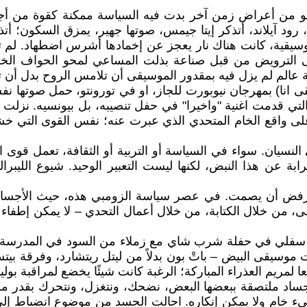
وت، وهو من أعراض زمن آخر بدت فيه السياسة ممكنة كقوة من أ
 رود آيلاند، أتذكر إيتا جيمس، صوتها جهير، يمزق السكون؛ أ
وسيقية، كانت هناك نار يعجز عن إخمادها أشرس اضطهاد. لم تس
لى الترويض من قبل صناعة بذلت المساعي لمحو الحواف الخش
تمالية عالم لم يزل فيه بمقدور الموسيقى أن تلامس الروح بدل 
انا) بمهرجان نيوبورت للجاز، او في تورونتو، حمل صوتها نفس 
التي قدمت اغنية "واخيرا" في حفل تنصيبه، بل بيونسيه. نزلت ل
 على واقع الخام المتحدي الذي عبرت عنه؛ نفس القوى التي خ
نسيان. سواء في السياسة أو التربية أو الثقافة، تعمل قوى ال
غرابة عن هذا النبض، لكنها ليست التعبير الوحيد. شيوع اللي
يرفض أن يصمت. في عصر سياسة الزومبي هذه، حيث الأجساد ت
ى، من خلال الكتابة، من خلال أعمال التحدي – لا يمكن إطفاء 
ي في حفلة شرب شاي مع زملاء من السود في المدرسة الثانو
يقى البيض – باتْ بون بدلاً من ليتل ريتشارد، وفرقة بيتش ب
لمريم العذراء المباركة؛ الرغبة كانت شيئًا يخضع لمراقبة بولي
أجساد ملتصقة ببعضها البعض، نضحك، ونتغزل، ونتحرك بقدر من
يء خام ولا يمكن إنكاره. احالت الجسد من موضوع انضباط إلى 