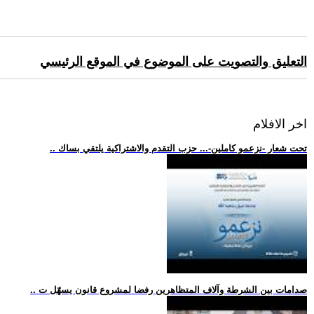
التعليق والتصويت على الموضوع في الموقع الرئيسي
اخر الافلام
.. تحت شعار -نزعمو كاملين-... حزب التقدم والاشتراكية يلتقي بساك
.. صدامات بين الشرطة وآلاف المتظاهرين رفضا لمشروع قانون يسهّل ت