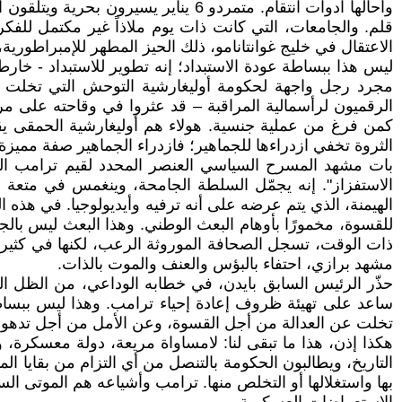
وأحالها ادوات انتقام. متمردو 6 ينا
قلم. والجامعات، التي كانت ذات يوم ملاذاً غير مكتمل للفك
الاعتقال في خليج غوانتانامو، ذلك الحيز المطهر للإمبراطورية
ليس هذا ببساطة عودة الاستبداد؛ إنه تطوير للاستبداد - خا
مجرد رجل واجهة لحكومة أوليغارشية التوحش التي تخلت حتى 
الرقميون لرأسمالية المراقبة – قد عثروا في وقاحته على مر
كمن فرغ من عملية جنسية. هولاء هم أوليغارشية الحمقى يقبّ
الثروة تخفي ازدراءها للجماهير؛ فازدراء الجماهير صفة مميزة 
بات مشهد المسرح السياسي العنصر المحدد لقيم ترامب الجم
الاستفزاز". إنه يجمّل السلطة الجامحة، وينغمس في متعة ا
الهيمنة، الذي يتم عرضه على أنه ترفيه وأيديولوجيا. في ه
للقسوة، مخمورًا بأوهام البعث الوطني. وهذا البعث ليس با
ذات الوقت، تسجل الصحافة الموروثة الرعب، لكنها في كثير م
مشهد برازي، احتفاء بالبؤس والعنف والموت بالذات.
حذّر الرئيس السابق بايدن، في خطابه الوداعي، من الظل الزا
ساعد على تهيئة ظروف إعادة إحياء ترامب. وهذا ليس ببساط
تخلت عن العدالة من أجل القسوة، وعن الأمل من أجل تدهو
هكذا إذن، هذا ما تبقى لنا: لامساواة مريعة، دولة معسكرة،
التاريخ، ويطالبون الحكومة بالتنصل من أي التزام من بقايا ا
بها واستغلالها أو التخلص منها. ترامب وأشياعه هم الموتى 