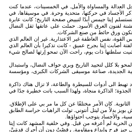
جل العدالة والمساواة والأمل. في الخمسينات، عندما كنت
تذكر الأجساد في حركتها، متحدية وحرة. في موسيقاها، في
تسلم إيتا جيمس أبدًا لتبييض صفحة التاريخ؛ كانت عابرة
نة لفنون العرق الأسود. حملت على عاتقها ثقل النضال
أن تكون ورق حائط من صنع الشركات.
القوة، نفس العاطفة غير الاعتذارية. غير ان العالم الذي
فتة أصابت إيتا بجرح عميق - كانت تذكيرا بأن العالم الذي
شيت سلطتها ذات يوم، راحت الآن تمحو إرثها لصالح شيء
محو بلا كلل لتحييد التاريخ وبري حواف النضال، واستبدال
برالية الجديدة، صناعة موسيقى الشركات الكبرى، ومؤسسة
هبط الى أدوات للسيطرة والطاعة، لا تزال هناك ذاكرة
الجذوة؛ الذاكرة منجاة، ولهذا السبب باتت خطيرة جدًا في
ية. كان الأمر مختلفًا عن كل ما مر بي على الإطلاق.
ويز بدلاً من ليتل أنتوني. تولت الراهبات حراسة الطابق
سية، والأجساد يتوجب احتواؤها.
 الحرية لم أعرفه من قبل. وفي خلفية المشهد كانت إيتا
حيز فرح وإبداع ومقاومة. رقصْتُ دون أن أحرك قدمَيَّ،