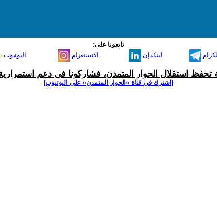
تابعونا على:
لكرام
لينكدإن
الانستغرام
اليوتيوب
ية تحفظ استقلال الحوار المتمدن، فشاركونا في دعم استمرارية 
[اشترك في قناة ‫«الحوار المتمدن» على اليوتيوب]