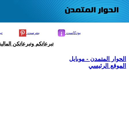
بودكاست
بنترست
تي
تبرعاتكم وتبرعاتكن المال
الحوار المتمدن - موبايل
الموقع الرئيسي