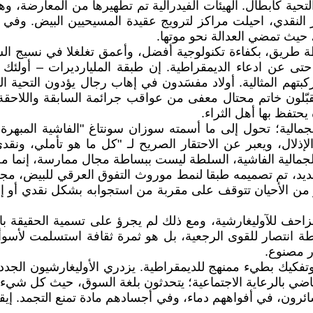
ير يسيرون بحرية ويتلقون التحية كأبطال. الهيئات الفيدرالية تم تطهيرها م
ر النقدي، احيلت مراكز لترويج عقيدة المسيحيين البيض. وفي 
، حيث تمضي العدالة نحو موتها.
رطة طريق، بكفاءة تكنولوجية أفضل، وأعمق تغلغلا في نسيج ال
عن ادعاء الديمقراطية. إن طبقة المليارديرات – أولئك الذي
كبتهم المثالية. أولاد مفسَدون في إهاب رجال يؤدون التحية 
لون خاتم محتال معفى من عواقب جرائمة السابقة واللاحقة. ال
يحتفظ بها أهل الثراء.
الية؛ تحول إلى ما أسمته سوزان سونتاغ "الفاشية المبهرة
لإذلال، ويعبر عن الاحتقار الصريح لـ "كل ما هو تأملي، ون
ذه الجمالية الفاشية، السلطة ليست ببساطة مجال ممارسة، إن
لجديد، تم تصميمه طبقا لنمط موروث التفوق العرقي للبيض، م
ن الأحيان تتوقف على مقربة من استجوابه بشكل نقدي أو إدان
حف للآوليغارشية، ومع ذلك لم يجرؤ على تسمية الحقيقة باسمه
ة انتصار للقوى الرجعية، بل هو ثمرة ثقافة استسلمت لأسو
ر مصنوع.
 وتفكيك بطيء ممنهج للديمقراطية. يزدري الأوليغارشيون الجد
لماضي بالرعاية الاجتماعية؛ يتحدثون بلغة السوق، حيث كل شيء 
السائرون، في أفواههم دماء، وفي أجسادهم مادة تمنع التجمد.