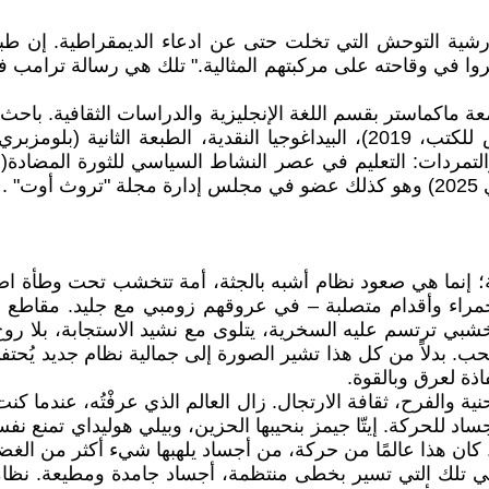
ية التوحش التي تخلت حتى عن ادعاء الديمقراطية. إن طبقة ا
عثروا في وقاحته على مركبتهم المثالية." تلك هي رسالة ترامب 
 ماكماستر بقسم اللغة الإنجليزية والدراسات الثقافية. باحث 
 .
 إنما هي صعود نظام أشبه بالجثة، أمة تتخشب تحت وطأة اضمحل
اء وأقدام متصلبة – في عروقهم زومبي مع جليد. مقاطع ف
شبي ترتسم عليه السخرية، يتلوى مع نشيد الاستجابة، بلا روح
 الحب. بدلاً من كل هذا تشير الصورة إلى جمالية نظام جديد يُح
ذة لعرق وبالقوة.
ية والفرح، ثقافة الارتجال. زال العالم الذي عرفْتُه، عندما كن
للحركة. إيتّا جيمز بنحيبها الحزين، وبيلي هوليداي تمنع نفسه
ن. كان هذا عالمًا من حركة، من أجساد يلهبها شيء أكثر من ا
الوحيدة ذات القيمة هي تلك التي تسير بخطى منتظمة، أجساد جامدة ومطيع