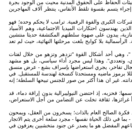
ن المعارضة، وهيئات الحفاظ على الحقوق المدنية محيت من الوجود بجرة
إجراء يتسم بقسوة تلقط الأنفاس، ينتظر آلاف المهاجرين
شركات الكبرى والفوة الرقمية. ترامب لا يحكم وحده؛ فهو
ن يهندسون احتكارات الميديا الاجتماعية، وهم الأسياد
النازية، يبدون على صهوة سلطتهم المكتشفة حديثا منتشين
رأسمالية بلا كوابح بلغت مرحلتها النهائية، حيث لم تعد
 "، وهي أحد أشكال القوة "تزدهر وتزهو من خلال لفتات
قدي، وتعددي". وهذا ليس مجرد أداء سياسي، بل هو مشهد
ما مجال تفاخر، يجري استعراضها بإسراف بشع - عرض منسق
جللا برموز ماضيه ومستحدثا كنسخة لهندسة للمستقبل. في
ته. غير ان هذا أكثر من صور للجنس تبيحها السلطة؛ إنه
ا: فحزبه، إذ احتضن النيوليبرالية بدون إراقة دماء، قد
أ غرائزها، ثقافة تخلت عن التضامن من أجل الاستعراض،
د فكرة الصالح العام بالذات؛ يسخرون من العقل، ويمحون
- بما في ذلك الحياة نفسها - مجرد سلعة أخرى يتم الاتجار
 إيقاعهم المفضل هو ما يصدر عن جنود متخشبين يعزفون في